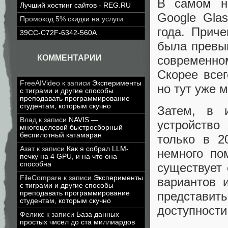
В самом н
Лучший хостинг сайтов - REG.RU
Google Gla
Промокод 5% скидки на услуги
года. Приче
39CC-C72F-6342-560A
была превыш
современн
КОММЕНТАРИИ
Скорее все
FreeAIVideo
к записи
Эксперименты
но тут уже 
с тиграми и другие способы
преподавать программирование
студентам, которым скучно
Затем, в 
Влад
к записи
NAVIS —
устройство
многоцелевой быстросборный
беспилотный катамаран
только в 2
Азат
к записи
Как я собрал LLM-
немного по
печку на 4 GPU, и на что она
способна
существует 
FileCompare
к записи
Эксперименты
вариантов 
с тиграми и другие способы
представи
преподавать программирование
студентам, которым скучно
доступности
Феликс
к записи
База данных
простых чисел до ста миллиардов