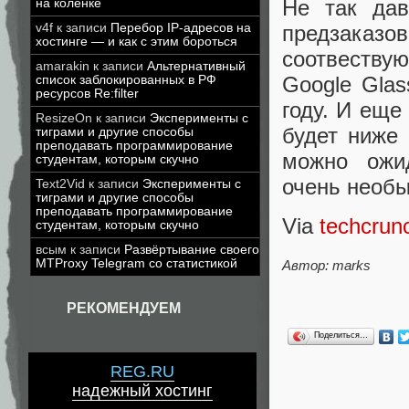
Не так да
на коленке
v4f
к записи
Перебор IP-адресов на
предзаказо
хостинге — и как с этим бороться
соотвеств
amarakin
к записи
Альтернативный
Google Glas
список заблокированных в РФ
ресурсов Re:filter
году. И еще
ResizeOn
к записи
Эксперименты с
будет ниже
тиграми и другие способы
преподавать программирование
можно ожид
студентам, которым скучно
очень необы
Text2Vid
к записи
Эксперименты с
тиграми и другие способы
преподавать программирование
Via
techcrun
студентам, которым скучно
всым
к записи
Развёртывание своего
MTProxy Telegram со статистикой
Автор: marks
РЕКОМЕНДУЕМ
Поделиться…
REG.RU
надежный хостинг