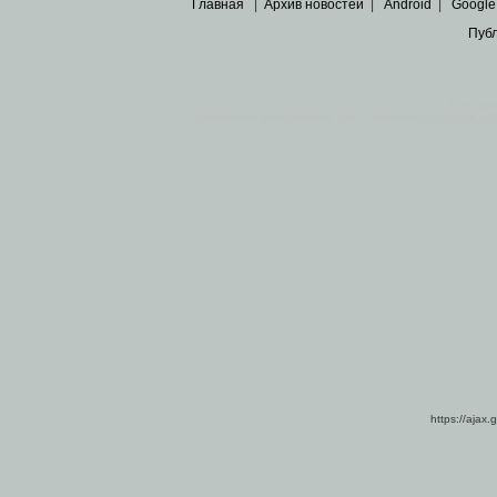
Главная
|
Архив новостей
|
Android
|
Google
Пуб
Все пра
Основными материалами сайта являются
архивные ко
https://ajax.