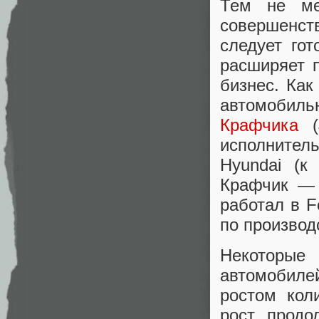
Тем не ме
совершенств
следует гот
расширяет 
бизнес. Как
автомобил
Крафчика
(J
исполнител
Hyundai (к
Крафчик — 
работал в F
по производс
Некоторые
автомобиле
ростом кол
рост продо