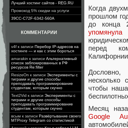
Лучший хостинг сайтов - REG.RU
Когда двухм
Промокод 5% скидки на услуги
прошлом год
39CC-C72F-6342-560A
до конца 
упомянула
С
КОММЕНТАРИИ
юридическо
перед ко
v4f
к записи
Перебор IP-адресов на
хостинге — и как с этим бороться
Калифорнии (
amarakin
к записи
Альтернативный
список заблокированных в РФ
ресурсов Re:filter
Дословно,
ResizeOn
к записи
Эксперименты с
несколько 
тиграми и другие способы
преподавать программирование
чтобы наша
студентам, которым скучно
беспилотных
Text2Vid
к записи
Эксперименты с
тиграми и другие способы
преподавать программирование
Месяц наз
студентам, которым скучно
Google A
всым
к записи
Развёртывание своего
MTProxy Telegram со статистикой
автомобилей