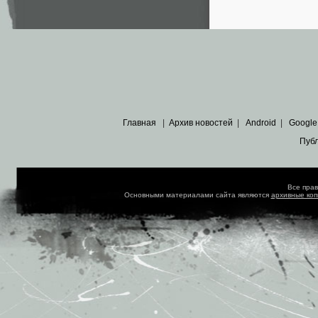
Главная
|
Архив новостей
|
Android
|
Google
Пуб
Все пра
Основными материалами сайта являются
архивные ко