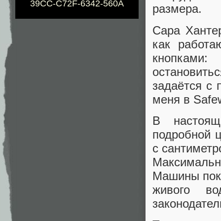
39CC-C72F-6342-560A
размера.
Сара Ханте
как работа
кнопками:
остановить
задаётся с
меня в Safe
В настоящ
подробной ц
с сантиметр
Максимальн
Машины пока
живого во
законодател