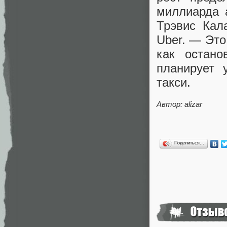
миллиарда 
Трэвис Кала
Uber. — Это
как остано
планирует 
такси.
Автор: alizar
Поделиться…