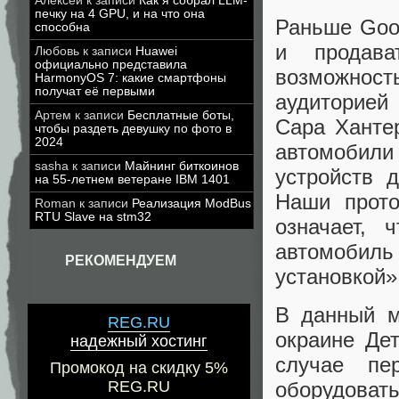
Алексей
к записи
Как я собрал LLM-
печку на 4 GPU, и на что она
Раньше Goog
способна
и продава
Любовь
к записи
Huawei
официально представила
возможнос
HarmonyOS 7: какие смартфоны
получат её первыми
аудиторией
Артем
к записи
Бесплатные боты,
Сара Ханте
чтобы раздеть девушку по фото в
2024
автомобили 
sasha
к записи
Майнинг биткоинов
устройств 
на 55-летнем ветеране IBM 1401
Наши прото
Roman
к записи
Реализация ModBus
RTU Slave на stm32
означает, 
автомоби
РЕКОМЕНДУЕМ
установкой»
В данный м
REG.RU
окраине Де
надежный хостинг
случае пе
Промокод на скидку 5%
REG.RU
оборудоват