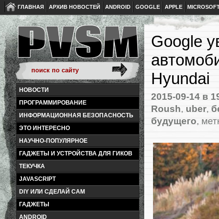
ГЛАВНАЯ
АРХИВ НОВОСТЕЙ
ANDROID
GOOGLE
APPLE
MICROSOF
Google у
автомоби
Hyundai
НОВОСТИ
2015-09-14
в 1
ПРОГРАММИРОВАНИЕ
Roush
,
uber
,
б
ИНФОРМАЦИОННАЯ БЕЗОПАСНОСТЬ
будущего
, мет
ЭТО ИНТЕРЕСНО
НАУЧНО-ПОПУЛЯРНОЕ
ГАДЖЕТЫ И УСТРОЙСТВА ДЛЯ ГИКОВ
ТЕКУЧКА
JAVASCRIPT
DIY ИЛИ СДЕЛАЙ САМ
ГАДЖЕТЫ
ANDROID