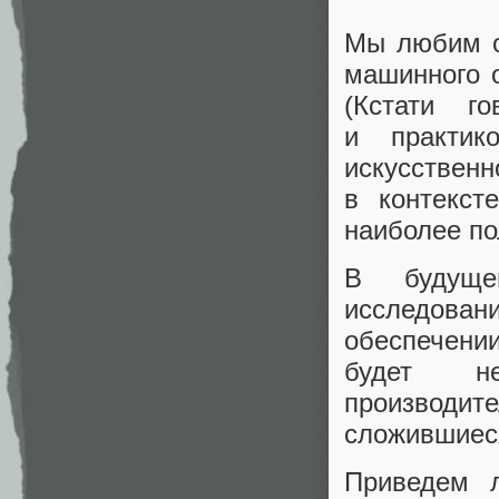
Мы любим о
машинного о
(
Кстати го
и практик
искусствен
в контексте
наиболее по
В будуще
исследован
обеспечен
будет н
производит
сложившиес
Приведем 