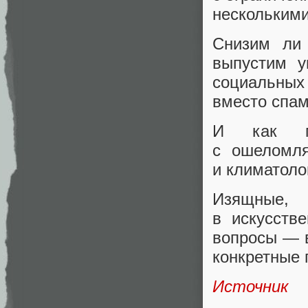
несколькими
Снизим ли
выпустим у
социальных
вместо спа
И как м
с ошеломл
и климатоло
Изящные
,
в искусств
вопросы — в
конкретные 
Источник