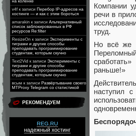
на коленке
Компании у
v4f
к записи
Перебор IP-адресов на
речи в прил
хостинге — и как с этим бороться
исследован
amarakin
к записи
Альтернативный
список заблокированных в РФ
труд.
ресурсов Re:filter
ResizeOn
к записи
Эксперименты с
Но всё же 
тиграми и другие способы
преподавать программирование
Переломны
студентам, которым скучно
сработать» 
Text2Vid
к записи
Эксперименты с
тиграми и другие способы
раньше!»
преподавать программирование
студентам, которым скучно
Действител
всым
к записи
Развёртывание своего
MTProxy Telegram со статистикой
наступил с
использов
РЕКОМЕНДУЕМ
одновремен
Беспорядо
REG.RU
надежный хостинг