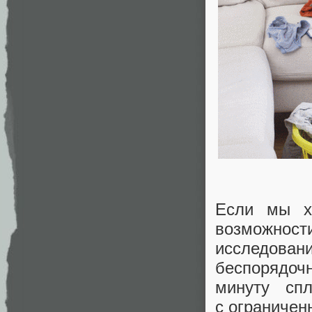
Если мы х
возможнос
исследов
беспорядочн
минуту сп
с ограниче