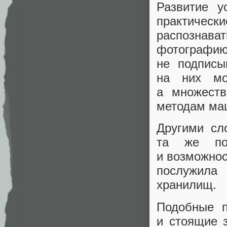
Развитие у
практически
распознав
фотографию
не подписы
на них мо
а множеств
методам маш
Другими сл
та же по
и возможнос
послужила
хранилищ.
Подобные п
и стоящие 