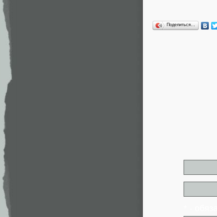
Поделиться…
* - обя