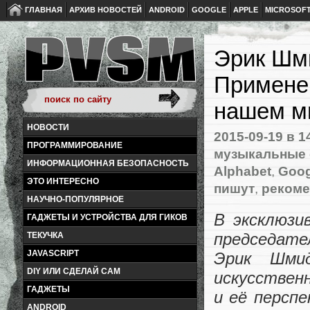
ГЛАВНАЯ
АРХИВ НОВОСТЕЙ
ANDROID
GOOGLE
APPLE
MICROSOF
Эрик Шм
Применен
нашем м
НОВОСТИ
2015-09-19
в 1
ПРОГРАММИРОВАНИЕ
музыкальные
ИНФОРМАЦИОННАЯ БЕЗОПАСНОСТЬ
Alphabet
,
Goog
ЭТО ИНТЕРЕСНО
пишут
,
рекоме
НАУЧНО-ПОПУЛЯРНОЕ
В эксклюзи
ГАДЖЕТЫ И УСТРОЙСТВА ДЛЯ ГИКОВ
председате
ТЕКУЧКА
JAVASCRIPT
Эрик Шми
DIY ИЛИ СДЕЛАЙ САМ
искусствен
ГАДЖЕТЫ
и её персп
ANDROID