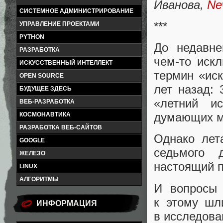
Иванова
,
Ne
СИСТЕМНОЕ АДМИНИСТРИРОВАНИЕ
***
УПРАВЛЕНИЕ ПРОЕКТАМИ
PYTHON
До недавне
РАЗРАБОТКА
чем-то иск
ИСКУССТВЕННЫЙ ИНТЕЛЛЕКТ
термин
«
ис
OPEN SOURCE
лет назад:
БУДУЩЕЕ ЗДЕСЬ
«
летний и
ВЕБ-РАЗРАБОТКА
думающих м
КОСМОНАВТИКА
РАЗРАБОТКА ВЕБ-САЙТОВ
Однако лет
GOOGLE
седьмого 
ЖЕЛЕЗО
настоящий п
LINUX
АЛГОРИТМЫ
И вопросы 
к этому шл
ИНФОРМАЦИЯ
в исследов