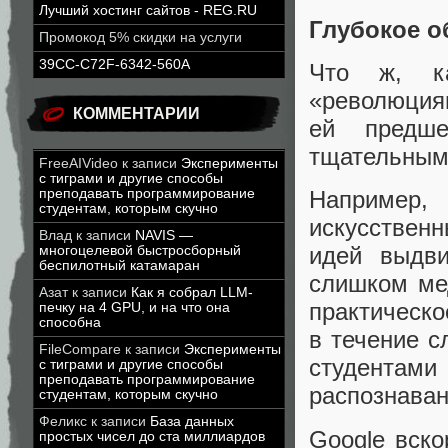
Лучший хостинг сайтов - REG.RU
Глубокое о
Промокод 5% скидки на услуги
39CC-C72F-6342-560A
Что ж
,
к
«
революц
КОММЕНТАРИИ
ей предше
тщательным
FreeAIVideo
к записи
Эксперименты
с тиграми и другие способы
преподавать программирование
Например
,
студентам, которым скучно
искусствен
Влад
к записи
NAVIS —
идей выдв
многоцелевой быстросборный
беспилотный катамаран
слишком м
Азат
к записи
Как я собрал LLM-
практическ
печку на 4 GPU, и на что она
способна
в течение с
FileCompare
к записи
Эксперименты
студента
с тиграми и другие способы
преподавать программирование
распознаван
студентам, которым скучно
Феликс
к записи
База данных
Google вско
простых чисел до ста миллиардов