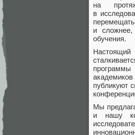
на протя
в исследов
перемещат
и сложнее
,
обучения.
Настоящий
сталкивае
программы 
академиков
публикуют 
конференци
Мы предлаг
и нашу ко
исследоват
инновационн