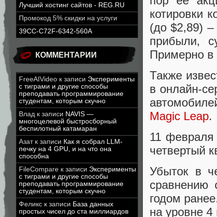
пор ее акц
Лучший хостинг сайтов - REG.RU
котировки к
Промокод 5% скидки на услуги
(до $2,89) 
39CC-C72F-6342-560A
прибыли, с
Примерно в э
КОММЕНТАРИИ
Также извес
FreeAIVideo
к записи
Эксперименты
в онлайн-се
с тиграми и другие способы
преподавать программирование
автомобил
студентам, которым скучно
Magic Leap
.
Влад
к записи
NAVIS —
многоцелевой быстросборный
беспилотный катамаран
11 февраля
Азат
к записи
Как я собрал LLM-
четвертый к
печку на 4 GPU, и на что она
способна
Убыток в ч
FileCompare
к записи
Эксперименты
с тиграми и другие способы
сравнению 
преподавать программирование
студентам, которым скучно
годом ранее
Феликс
к записи
База данных
на уровне 4
простых чисел до ста миллиардов