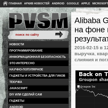
ГЛАВНАЯ
АРХИВ НОВОСТЕЙ
ANDROID
GOOGLE
APPLE
MICROSOF
Alibaba 
на фоне
результа
НОВОСТИ
2016-02-15
в 1
ПРОГРАММИРОВАНИЕ
выручка
,
квар
ИНФОРМАЦИОННАЯ БЕЗОПАСНОСТЬ
слияния и по
ЭТО ИНТЕРЕСНО
НАУЧНО-ПОПУЛЯРНОЕ
ГАДЖЕТЫ И УСТРОЙСТВА ДЛЯ ГИКОВ
ТЕКУЧКА
JAVASCRIPT
DIY ИЛИ СДЕЛАЙ САМ
ГАДЖЕТЫ
ANDROID