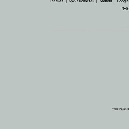
Главная
|
Архив новостей
|
Android
|
Google
Пуб
Все пра
Основными материалами сайта являются
архивные ко
https://ajax.