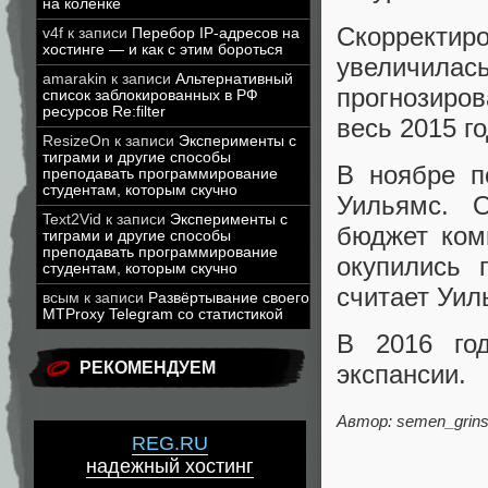
на коленке
Скорректир
v4f
к записи
Перебор IP-адресов на
хостинге — и как с этим бороться
увеличила
amarakin
к записи
Альтернативный
прогнозиров
список заблокированных в РФ
ресурсов Re:filter
весь 2015 г
ResizeOn
к записи
Эксперименты с
тиграми и другие способы
В ноябре п
преподавать программирование
студентам, которым скучно
Уильямс. 
Text2Vid
к записи
Эксперименты с
бюджет ком
тиграми и другие способы
преподавать программирование
окупились 
студентам, которым скучно
считает Уил
всым
к записи
Развёртывание своего
MTProxy Telegram со статистикой
В 2016 год
РЕКОМЕНДУЕМ
экспансии.
Автор: semen_grins
REG.RU
надежный хостинг