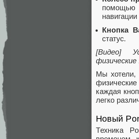
помощью 
навигации
Кнопка 
статус.
[Видео] У
физические 
Мы хотели,
физические
каждая кноп
легко разли
Новый Po
Техника P
временем, 