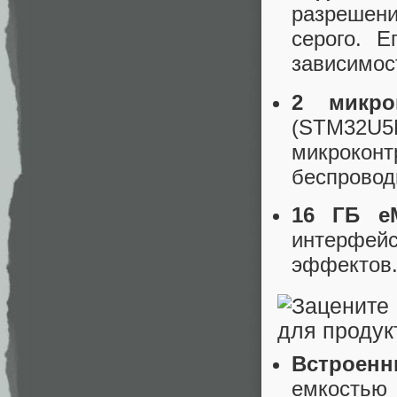
разрешен
серого. Е
зависимос
2 микро
(STM32U5M
микрокон
беспроводн
16 ГБ e
интерфейс
эффектов
Встроенн
емкостью