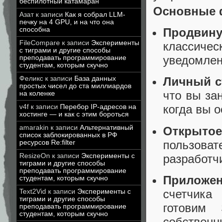
беспилотный катамаран
Основные 
Азат
к записи
Как я собрал LLM-
печку на 4 GPU, и на что она
способна
Продвин
FileCompare
к записи
Эксперименты
классиче
с тиграми и другие способы
уведомлен
преподавать программирование
студентам, которым скучно
Феликс
к записи
База данных
Личный с
простых чисел до ста миллиардов
что вы за
на коленке
когда вы 
v4f
к записи
Перебор IP-адресов на
хостинге — и как с этим бороться
amarakin
к записи
Альтернативный
Открыто
список заблокированных в РФ
пользоват
ресурсов Re:filter
разработч
ResizeOn
к записи
Эксперименты с
тиграми и другие способы
преподавать программирование
Приложе
студентам, которым скучно
счетчика
Text2Vid
к записи
Эксперименты с
тиграми и другие способы
готовим
преподавать программирование
студентам, которым скучно
собственн