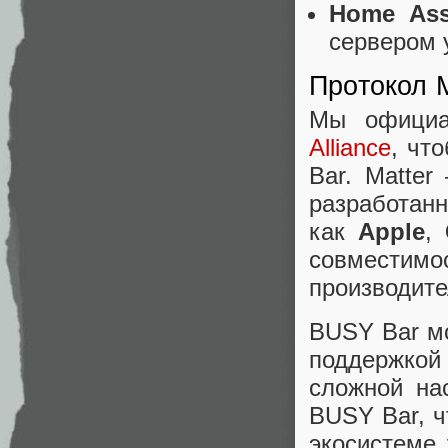
Home Ass
сервером 
Протокол M
Мы официа
Alliance
, чт
Bar. Matte
разраб
как
Apple
,
совместимо
производите
BUSY Bar м
поддержко
сложной на
BUSY Bar, ч
экосистеме 