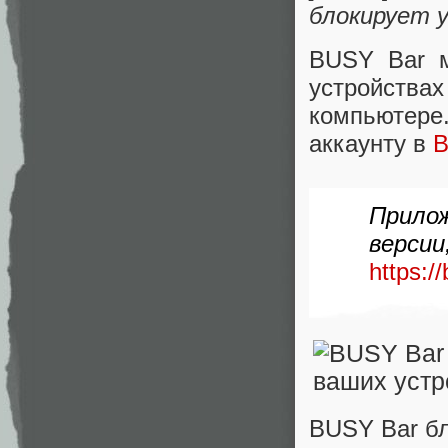
блокирует 
BUSY Bar м
устройств
компьютере
аккаунту в
B
Прило
верси
https:/
BUSY Bar бл