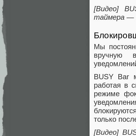
[Видео] B
таймера — 
Блокиров
Мы постоян
вручную 
уведомлений
BUSY Bar м
работая в 
режиме фок
уведомления
блокируютс
только посл
[Видео] BU