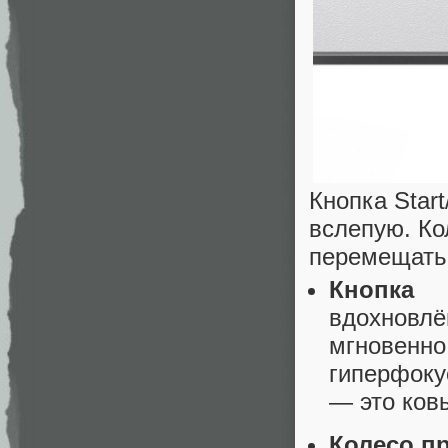
Кнопка Star
вслепую. Ко
перемещать
Кнопка S
вдохновлё
мгновенн
гиперфоку
— это ков
Колесо п