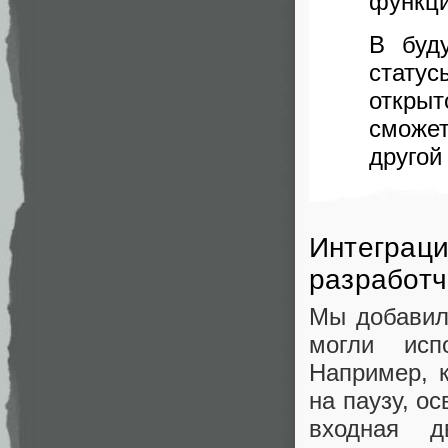
функци
В буд
стату
откры
сможе
другой
Интеграци
разработч
Мы добавил
могли исп
Например, к
на паузу, о
входная д