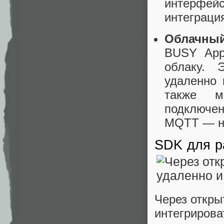
интерфей
интеграци
Облачный
BUSY App
облаку. 
удаленно
также м
подключен
MQTT — ни
SDK для р
Через откры
интегрирова