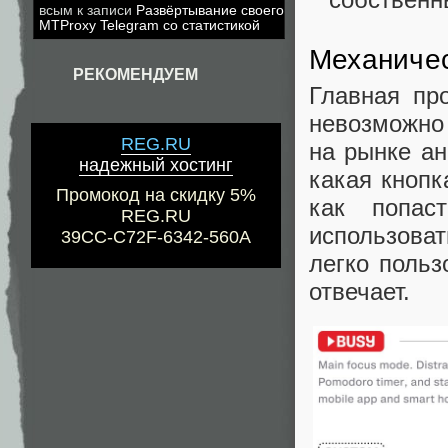
всым
к записи
Развёртывание своего
MTProxy Telegram со статистикой
Механичес
РЕКОМЕНДУЕМ
Главная пр
невозможно
REG.RU
на рынке ан
надежный хостинг
какая кнопк
Промокод на скидку 5%
как попа
REG.RU
использоват
39CC-C72F-6342-560A
легко польз
отвечает.