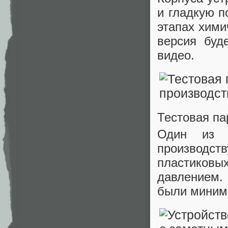
и гладкую п
этапах хим
версия буд
видео.
Тестовая па
Один из к
производст
пластиковы
давлением.
были миним