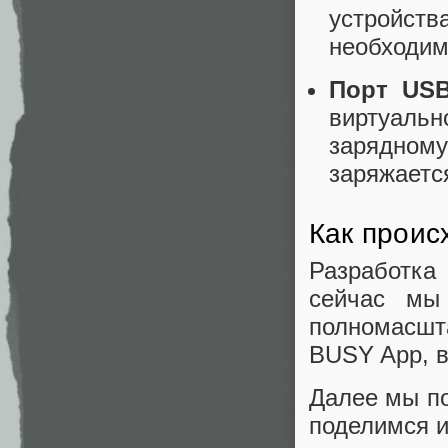
устройст
необходим
Порт USB
виртуальн
зарядному
заряжаетс
Как проис
Разработка
сейчас мы
полномасшт
BUSY App, в
Далее мы по
поделимся и