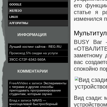
его функци
GOOGLE
статье я р
ЖЕЛЕЗО
LINUX
изменился п
АЛГОРИТМЫ
Мультитул
ИНФОРМАЦИЯ
BUSY Bar 
Лучший хостинг сайтов - REG.RU
«ОТВАЛИТЕ
Промокод 5% скидки на услуги
заметному 
39CC-C72F-6342-560A
вас создает
спокойно по
КОММЕНТАРИИ
FreeAIVideo
к записи
Эксперименты
с тиграми и другие способы
преподавать программирование
студентам, которым скучно
Вид сзади: 
Влад
к записи
NAVIS —
устройством
многоцелевой быстросборный