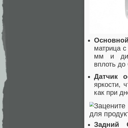
Основно
матрица с
мм и дин
вплоть до
Датчик о
яркости, 
как при дн
Задний 