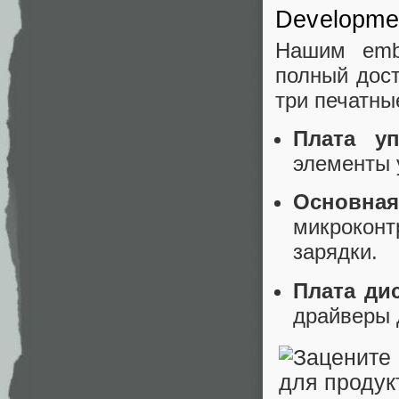
Developmen
Нашим emb
полный дост
три печатны
Плата уп
элементы 
Основная
микрокон
зарядки.
Плата дис
драйверы 