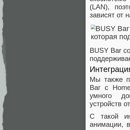
(LAN), поэ
зависят от 
BUSY Bar со
поддерживае
Интеграция
Мы также п
Bar с Home
умного до
устройств о
С такой и
анимации, в