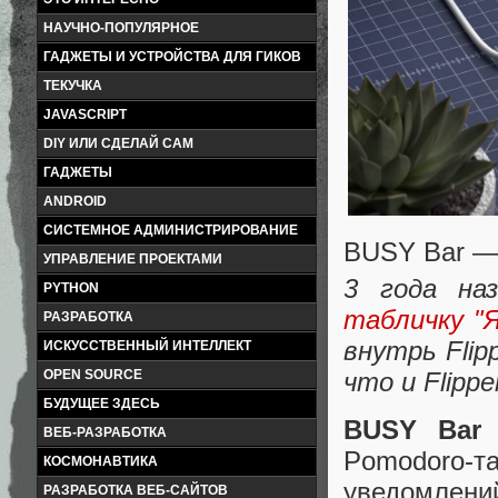
НАУЧНО-ПОПУЛЯРНОЕ
ГАДЖЕТЫ И УСТРОЙСТВА ДЛЯ ГИКОВ
ТЕКУЧКА
JAVASCRIPT
DIY ИЛИ СДЕЛАЙ САМ
ГАДЖЕТЫ
ANDROID
СИСТЕМНОЕ АДМИНИСТРИРОВАНИЕ
BUSY Bar —
УПРАВЛЕНИЕ ПРОЕКТАМИ
3 года на
PYTHON
табличку "
РАЗРАБОТКА
внутрь Flip
ИСКУССТВЕННЫЙ ИНТЕЛЛЕКТ
что и Flippe
OPEN SOURCE
БУДУЩЕЕ ЗДЕСЬ
BUSY Bar
ВЕБ-РАЗРАБОТКА
Pomodoro-т
КОСМОНАВТИКА
уведомлени
РАЗРАБОТКА ВЕБ-САЙТОВ