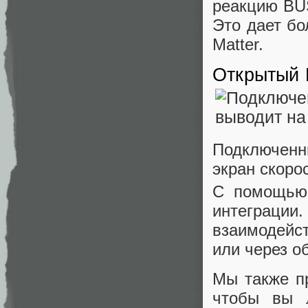
реакцию BUS
Это дает бо
Matter.
Открытый 
Подключенны
экран скоро
С помощью 
интеграц
взаимодейс
или через о
Мы также п
чтобы вы 