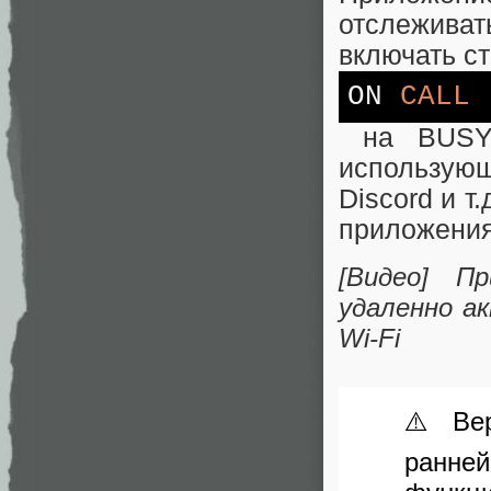
отслеживат
включать с
ON
CALL
на BUSY 
использую
Discord и т
приложения
[Видео] П
удаленно а
Wi‑Fi
⚠️ Ве
ранне