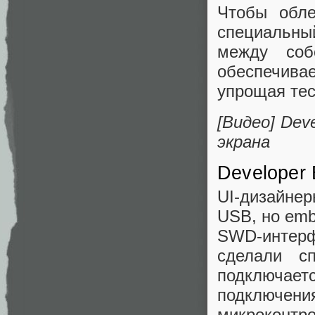
Чтобы обле
специальны
между соб
обеспечива
упрощая тес
[Видео] Dev
экрана
Developer 
UI-дизайне
USB, но emb
SWD-интер
сделали сп
подключае
подключен
микроконтро