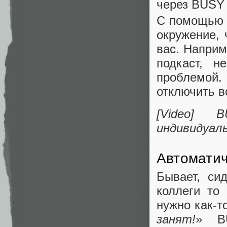
через BUSY
С помощью 
окружение,
вас. Наприм
подкаст, н
проблемой.
отключить в
[Video]
индивидуал
Автоматич
Бывает, си
коллеги то
нужно как-т
занят!
» BU