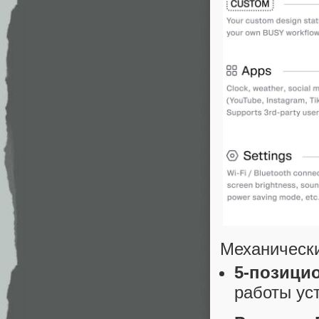
Механическ
5-позици
работы ус