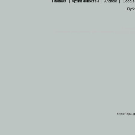
Главная
|
Архив новостей
|
Android
|
Google
Пуб
Все пра
Основными материалами сайта являются
архивные ко
https://ajax.