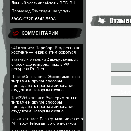
Лучший хостинг сайтов - REG.RU
Промокод 5% скидки на услуги
39CC-C72F-6342-560A
КОММЕНТАРИИ
v4f
к записи
Перебор IP-адресов на
хостинге — и как с этим бороться
amarakin
к записи
Альтернативный
список заблокированных в РФ
ресурсов Re:filter
ResizeOn
к записи
Эксперименты с
тиграми и другие способы
преподавать программирование
студентам, которым скучно
* - обя
Text2Vid
к записи
Эксперименты с
тиграми и другие способы
преподавать программирование
студентам, которым скучно
всым
к записи
Развёртывание своего
MTProxy Telegram со статистикой