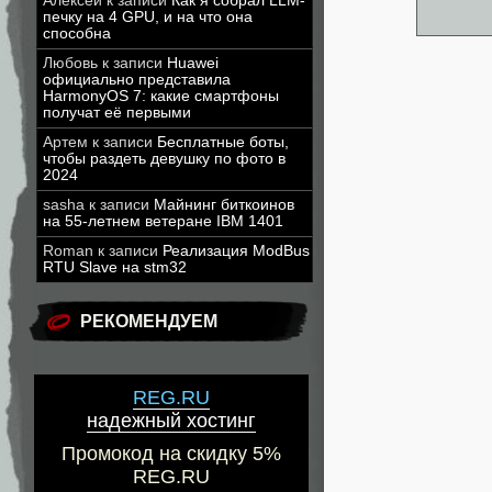
Алексей
к записи
Как я собрал LLM-
печку на 4 GPU, и на что она
способна
Любовь
к записи
Huawei
официально представила
HarmonyOS 7: какие смартфоны
получат её первыми
Артем
к записи
Бесплатные боты,
чтобы раздеть девушку по фото в
2024
sasha
к записи
Майнинг биткоинов
на 55-летнем ветеране IBM 1401
Roman
к записи
Реализация ModBus
RTU Slave на stm32
РЕКОМЕНДУЕМ
REG.RU
надежный хостинг
Промокод на скидку 5%
REG.RU