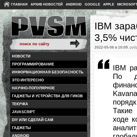
ГЛАВНАЯ
АРХИВ НОВОСТЕЙ
ANDROID
GOOGLE
APPLE
MICROSOF
IBM зара
3,5% чис
2022-05-06
в 10:09
, руб
НОВОСТИ
ПРОГРАММИРОВАНИЕ
IBM ра
ИНФОРМАЦИОННАЯ БЕЗОПАСНОСТЬ
По д
ЭТО ИНТЕРЕСНО
финан
НАУЧНО-ПОПУЛЯРНОЕ
Kavana
ГАДЖЕТЫ И УСТРОЙСТВА ДЛЯ ГИКОВ
поряд
ТЕКУЧКА
Такие
JAVASCRIPT
ходе к
DIY ИЛИ СДЕЛАЙ САМ
анали
ГАДЖЕТЫ
глобал
ANDROID