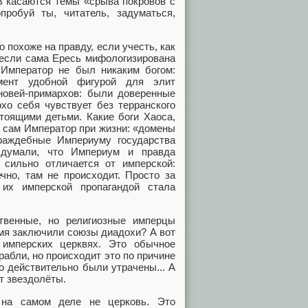
В касаются темы «срыва покровов с
робуй ты, читатель, задуматься,
о похоже на правду, если учесть, как
 если сама Ересь мифологизирована
 Император не был никаким богом:
мент удобной фигурой для элит
ыновей-примархов: были доверенные
охо себя чувствует без терранского
тоящими детьми. Какие боги Хаоса,
и сам Император при жизни: «домены
раждебные Империуму государства
думали, что Империум и правда
 сильно отличается от имперской:
чно, там не происходит. Просто за
их имперской пропагандой стала
твенные, но религиозные имперцы
мя заключили союзы диадохи? А вот
 имперских церквях. Это обычное
рабли, но происходит это по причине
о действительно были утрачены... А
т звездолёты.
 на самом деле не церковь. Это