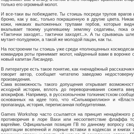
только его огромный молот.
И все-таки вы побеждаете. Ты стоишь посреди трупов врагов 
броню, как у вас, только покрашенную в другие цвета. Ника
кожи, никаких выложенных трупами гербов, которые вид
вкалывает твоему уцелевшему земляку седативы, пока о
«Тактички заходят... тактички заходят...». А ты срываешь шл
мутант-полудемон, а такой же молодой пацан, как ты.
На построении ты стоишь уже среди «полноценных космодесан
командира роты принимает молот, найденный вами в воронке от
новый капитан Лисандер.
В литературе есть такое понятие, как «ненадёжный рассказчик» 
говорит автор, сообщает читателю заведомо недостовер
произведения.
Сама возможность такого допущения открывает возможност
исходной истории, вплоть до переворачивания сюжета вве
апокрифов. Например, в русскоязычном толкинистском сообще
основанных на идее того, что «Сильмариллион» и «Власт
пропаганда, история, переписанная победителями.
Games Workshop часто ссылается на принцип ненадёжного р
противоречия в лоре Вахи или несоответствие флаффа то
варгейме. Официальная позиция ГВ по данному вопросу своди
адаптации вселенной и лорные вставки в кодексах и книгах 