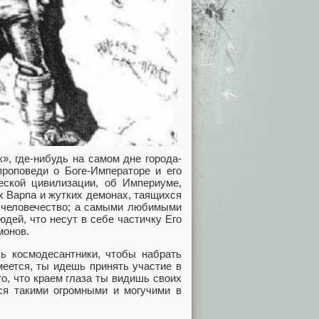
», где-нибудь на самом дне города-
проповеди о Боге-Императоре и его
ческой цивилизации, об Империуме,
х Варпа и жутких демонах, таящихся
х человечество; а самыми любимыми
дей, что несут в себе частичку Его
монов.
ь космодесантники, чтобы набрать
меется, ты идешь принять участие в
о, что краем глаза ты видишь своих
ся такими огромными и могучими в