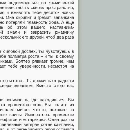
ами поднимаешься на космический
неизвестность сквозь пространство,
рия и вживлять тебе десяток новых
й. Она скрипит и гремит, запачкана
вно потеряли плавность хода. А еще
шь об этом вашего наставника-
кой эмали и закрасить ржавчину
ескольких его друзей, чтоб два раза
в силовой доспех, ты чувствуешь в
ебе полметра роста – и ты, к своему
иками. Болтер рявкает громче, чем
ает тебе уверенности, несмотря на
что ты готов. Ты дрожишь от радости
 сверхчеловеком. Вместо этого вас
не понимаешь, где находишься. Вы
 от вражеского огня. Вы палите из
исплее мигает что-то, похожее на
ные воины Императора: вражеские
неофитов и «стариков». Один раз ты
лавленный ветеран сотен кампаний,
яд, и от легендарного героя остается