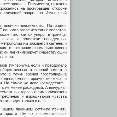
перестарались. Разумеется, никакого
сражались на проигравшей стороне
оследующий запрет на Изуверский
е величие человечества. По форме,
ЭТ понимал разве что сам Император,
после того, как он уперся в границы
й связи и логистики ненадежных
 метрополии им заживется сытнее, и
вают в состоянии формально живого
ай: он легитимизирует существующий
н лично.
миров Империума если и преодолело
и общественных отношений намертво
 что с точки зрения простолюдина
ие одновременно героические мифы и
и. На самом же деле космодесант –
уть не менее расходный. А вычурная
ессмертных героев и символического
требления и взращивания чувства
о тоже идет только в плюс.
 нашем любимом сеттинге принять
 и просто тёмных невежественных