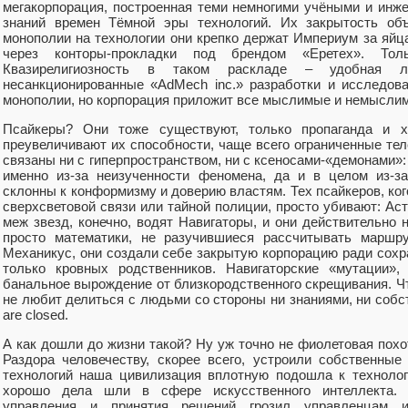
мегакорпорация, построенная теми немногими учёными и инже
знаний времен Тёмной эры технологий. Их закрытость объ
монополии на технологии они крепко держат Империум за яйца
через конторы-прокладки под брендом «Еретех». Тол
Квазирелигиозность в таком раскладе – удобная ле
несанкционированные «AdMech inc.» разработки и исследов
монополии, но корпорация приложит все мыслимые и немыслим
Псайкеры? Они тоже существуют, только пропаганда и х
преувеличивают их способности, чаще всего ограниченные теле
связаны ни с гиперпространством, ни с ксеносами-«демонами»
именно из-за неизученности феномена, да и в целом из-з
склонны к конформизму и доверию властям. Тех псайкеров, ког
сверхсветовой связи или тайной полиции, просто убивают: Ас
меж звезд, конечно, водят Навигаторы, и они действительно
просто математики, не разучившиеся рассчитывать маршру
Механикус, они создали себе закрытую корпорацию ради сохр
только кровных родственников. Навигаторские «мутации»
банальное вырождение от близкородственного скрещивания. Ч
не любит делиться с людьми со стороны ни знаниями, ни собст
are closed.
А как дошли до жизни такой? Ну уж точно не фиолетовая похо
Раздора человечеству, скорее всего, устроили собственны
технологий наша цивилизация вплотную подошла к технолог
хорошо дела шли в сфере искусственного интеллекта. 
управления и принятия решений грозил управленцам 