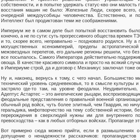
собственности, и в попытке удержать статус-кво они малость 
восстания машин не было: Железные Люди, скорее всего, 
очередной междоусобицы человечества. Естественно, и п
Интеллект был продиктован теми же соображениями.
Империум же в самом деле был попыткой восстановить было
конечно, а не по сути: суть прогрессивного общества времен Т
и то, скорее всего, неправильно – поздновато родился. Ну а 
могущественных ксеноимперий, пределы астропатическо
межзвездных перелетов, его дальние регионы решили, что без
все посыпалось. Самого Императора действительно поддержи
овоща. В качестве красивого символа и просто на всякий случ
в Империуме строй, да и договор с Механикус заключал тоже о
Ну и, наконец, вернусь к тому, с чего начал. Большинство 
технический уровень средневековья, то в смысле культуры 
застряло где-то там, на уровне феодалки. Неудивительно,
Адептус Астартес – это ангелические рыцари, воспроизводящ
феодальные представления о правильной военной организаци
обычный род войск, чуть более элитный, чем Гвардия, но нич
геральдика, мифотворчество на тему собственной истории, б
перерождения в сверхлюдей нужны им для внутреннего по
превосходства – как в любых отборных войсках. Пропаганде эт
Вот примерно сюда можно прийти, если в размышлениях о
допущение о ненадежности рассказчиков: пропагандистов