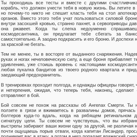
Ты проходишь все тесты и вместе с другими счастливчик
корабль, что должен унести тебя в новую жизнь. Вы летите в 
но почему-то никто не спешит класть тебя на стол апотека
органов. Вместо этого тебя учат пользоваться силовой броне
внутри засохшей кровью, странно пахнет, а сервоприводы да
она ржавеет. Когда ты слегка недоуменно спрашивае
космодесантника, он предлагает тебе сбегать за бан
самостоятельно. А заодно подкрасить и его броню. И доспехи н
за краской не бегать.
Тем не менее, ты в восторге от выданного снаряжения. Наде
руках и ногах нечеловеческую силу, а еще броня прибавляет т
удивлению, уже стоишь вровень с настоящими космодесантн
любая пукалка бандитов из твоего родного квартала и прид
заедающий предохранитель.
В тренировках проходит полгода, и однажды офицеры говорят, 
и нетерпения, ожидая, что теперь тебя, наконец, сделают
отправляют в бой.
Бой совсем не похож на рассказы об Ангелах Смерти. Ты 
ползете в грязи и вжимаетесь в развалины домов, прячась
болтеров куда-то вдаль, когда на рябящем ретинальном д
сигнатуру цели. Ты совсем не чувствуешь, что вы избран
выстрелы забирают ваши жизни одну за другой, не различая 
почти ощущаешь порыв отваги, когда капитан Лисандер, прос
поднимает вас в атаку, а потом в него попадает вражеский снар