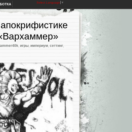
Select Language
▼
АБОТКА
 апокрифистике
 «Вархаммер»
hammer40k
,
игры
,
империум
,
сеттинг
,