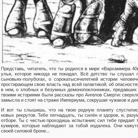
Представь, читатель, что ты родился в мире «Вархаммера 40к
улья, которое никогда не покидал. Всё детство ты слушал 
сыновьях-полубогах, о сорокатысячелетней истории челове
простирающем свою власть над всей галактикой; об опасностя
в нем, о злобных и безумных демонопоклонниках, предавши
твоими историями были рассказы про Ангелов Смерти: сверхлю
замысла и стоят на страже Империума, сокрушая чужаков и де
И вот ты слышишь, что на твою родную планету спустилис
новых рекрутов. Тебе пятнадцать, ты силён и здоров, и, разу
отборе. Ты с честью проходишь испытания; сил тебе придает т
кумиров, которые наблюдают за тобой издалека. Они кажут
своей силовой броне...