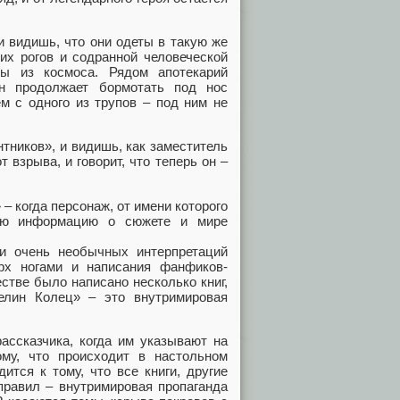
и видишь, что они одеты в такую же
ких рогов и содранной человеческой
ны из космоса. Рядом апотекарий
н продолжает бормотать под нос
ем с одного из трупов – под ним не
тников», и видишь, как заместитель
 взрыва, и говорит, что теперь он –
– когда персонаж, от имени которого
ную информацию о сюжете и мире
и очень необычных интерпретаций
рх ногами и написания фанфиков-
стве было написано несколько книг,
елин Колец» – это внутримировая
ассказчика, когда им указывают на
му, что происходит в настольном
тся к тому, что все книги, другие
правил – внутримировая пропаганда