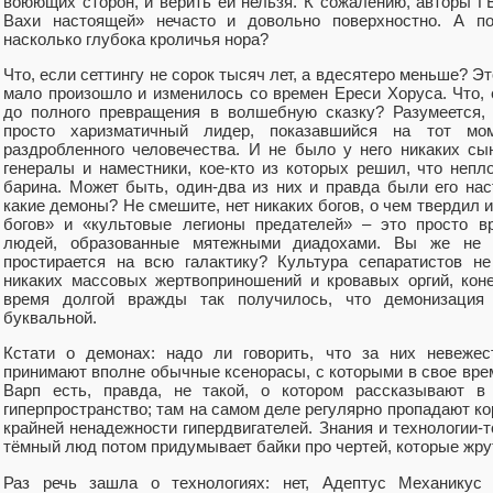
воюющих сторон, и верить ей нельзя. К сожалению, авторы Г
Вахи настоящей» нечасто и довольно поверхностно. А поп
насколько глубока кроличья нора?
Что, если сеттингу не сорок тысяч лет, а вдесятеро меньше? Эт
мало произошло и изменилось со времен Ереси Хоруса. Что,
до полного превращения в волшебную сказку? Разумеется,
просто харизматичный лидер, показавшийся на тот мо
раздробленного человечества. И не было у него никаких с
генералы и наместники, кое-кто из которых решил, что непл
барина. Может быть, один-два из них и правда были его нас
какие демоны? Не смешите, нет никаких богов, о чем твердил 
богов» и «культовые легионы предателей» – это просто в
людей, образованные мятежными диадохами. Вы же не 
простирается на всю галактику? Культура сепаратистов не
никаких массовых жертвоприношений и кровавых оргий, коне
время долгой вражды так получилось, что демонизация 
буквальной.
Кстати о демонах: надо ли говорить, что за них невежес
принимают вполне обычные ксенорасы, с которыми в свое вре
Варп есть, правда, не такой, о котором рассказывают в
гиперпространство; там на самом деле регулярно пропадают ко
крайней ненадежности гипердвигателей. Знания и технологии-т
тёмный люд потом придумывает байки про чертей, которые жру
Раз речь зашла о технологиях: нет, Адептус Механикус