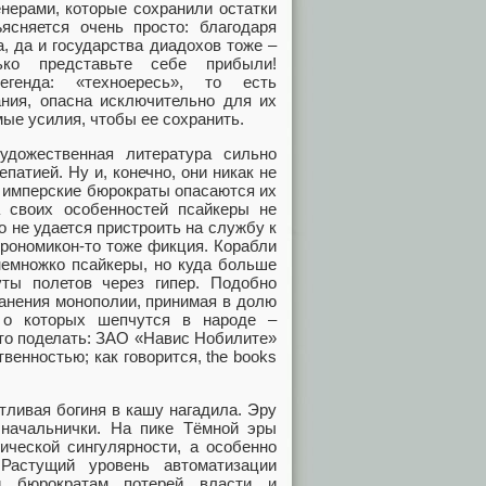
нерами, которые сохранили остатки
ясняется очень просто: благодаря
, да и государства диадохов тоже –
ько представьте себе прибыли!
генда: «техноересь», то есть
ания, опасна исключительно для их
ые усилия, чтобы ее сохранить.
удожественная литература сильно
патией. Ну и, конечно, они никак не
: имперские бюрократы опасаются их
а своих особенностей псайкеры не
о не удается пристроить на службу к
трономикон-то тоже фикция. Корабли
 немножко псайкеры, но куда больше
ты полетов через гипер. Подобно
анения монополии, принимая в долю
, о которых шепчутся в народе –
то поделать: ЗАО «Навис Нобилите»
венностью; как говорится, the books
тливая богиня в кашу нагадила. Эру
е начальнички. На пике Тёмной эры
ической сингулярности, а особенно
Растущий уровень автоматизации
и бюрократам потерей власти и