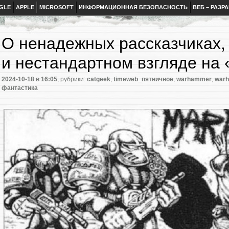
GLE
APPLE
MICROSOFT
ИНФОРМАЦИОННАЯ БЕЗОПАСНОСТЬ
ВЕБ – РАЗР
О ненадежных рассказчиках,
и нестандартном взгляде на
2024-10-18
в 16:05
, рубрики:
catgeek
,
timeweb_пятничное
,
warhammer
,
war
фантастика