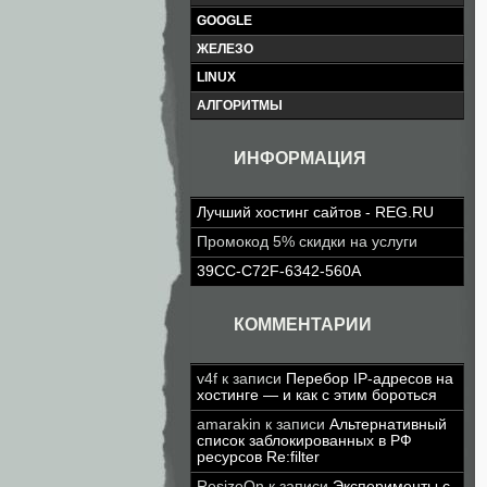
GOOGLE
ЖЕЛЕЗО
LINUX
АЛГОРИТМЫ
ИНФОРМАЦИЯ
Лучший хостинг сайтов - REG.RU
Промокод 5% скидки на услуги
39CC-C72F-6342-560A
КОММЕНТАРИИ
v4f
к записи
Перебор IP-адресов на
хостинге — и как с этим бороться
amarakin
к записи
Альтернативный
список заблокированных в РФ
ресурсов Re:filter
ResizeOn
к записи
Эксперименты с