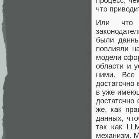
процесс, че
что приводи
Или что 
законодате
были данны
повлияли н
модели сфор
области и 
ними. Все
достаточно 
в уже имеющ
достаточно 
же, как пра
данных, чт
так как LL
механизм. М