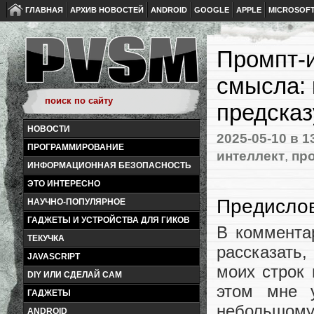
ГЛАВНАЯ
АРХИВ НОВОСТЕЙ
ANDROID
GOOGLE
APPLE
MICROSOF
Промпт-и
смысла: 
предсказ
НОВОСТИ
2025-05-10
в 1
ПРОГРАММИРОВАНИЕ
интеллект
,
пр
ИНФОРМАЦИОННАЯ БЕЗОПАСНОСТЬ
ЭТО ИНТЕРЕСНО
Предисло
НАУЧНО-ПОПУЛЯРНОЕ
ГАДЖЕТЫ И УСТРОЙСТВА ДЛЯ ГИКОВ
В коммента
ТЕКУЧКА
рассказать,
JAVASCRIPT
моих строк 
DIY ИЛИ СДЕЛАЙ САМ
этом мне у
ГАДЖЕТЫ
небольшому
ANDROID