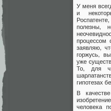
У меня всег
и некотор
Роспатенте
полезны, 
неочевиднос
процессом 
заявляю, ч
горжусь, в
уже существ
То, для ч
шарлатанств
гипотезах бе
В качестве
изобретени
человека п