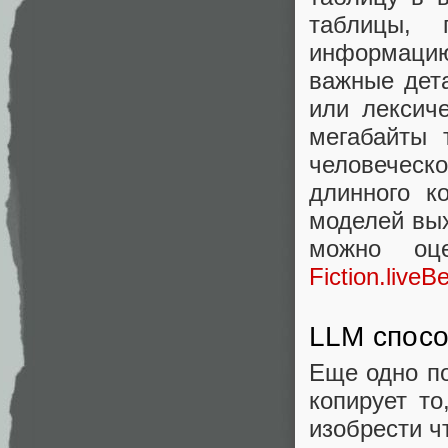
таблицы,
информаци
важные дета
или лексич
мегабайты 
человеческ
длинного к
моделей вых
можно оце
Fiction.liveB
LLM спосо
Еще одно по
копирует т
изобрести чт