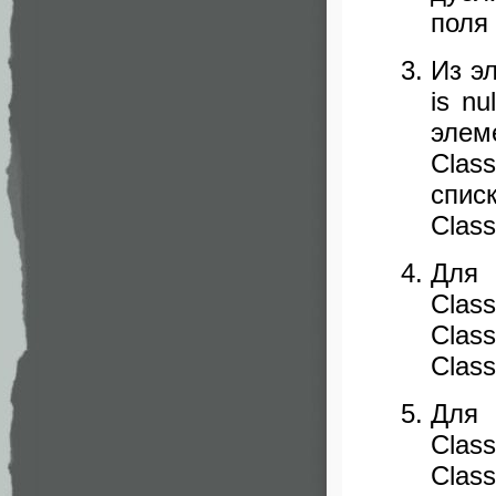
поля 
Из э
is n
эле
Clas
спис
Class
Для 
Cla
Class
Class
Для 
Cla
Clas