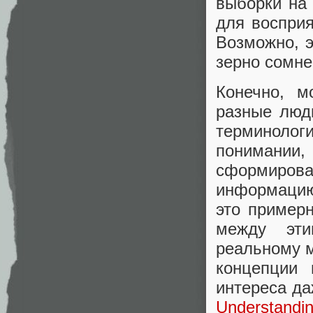
выборки на
для восприя
Возможно, э
зерно сомне
Конечно, м
разные люд
терминоло
понимании,
сформиров
информацию 
это примерн
между эти
реальному м
концепции 
интереса да
Understandi