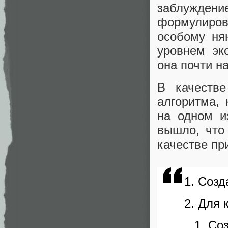
заблуждени
формулиров
особому ня
уровнем эк
она почти н
В качеств
алгоритма,
на одном и
вышло, что
качестве пр
Созд
Для 
Соз