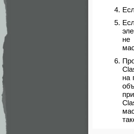
Есл
Ес
эле
не
ма
Пр
Cla
на 
об
пр
Cl
мас
так