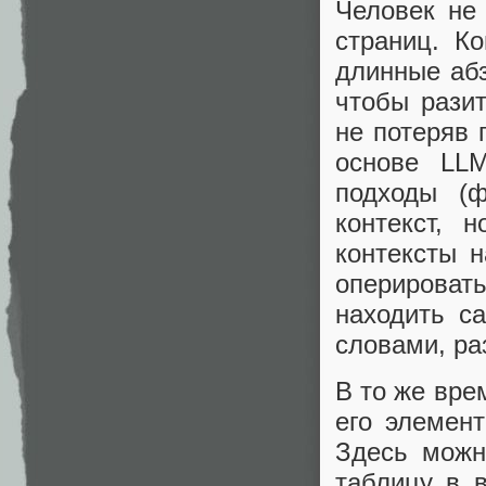
Человек не
страниц. К
длинные абз
чтобы рази
не потеряв 
основе LL
подходы (ф
контекст,
контексты 
оперирова
находить с
словами, ра
В то же вре
его элемент
Здесь можн
таблицу в в