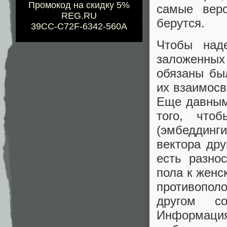
Промокод на скидку 5%
самые веро
REG.RU
берутся.
39CC-C72F-6342-560A
Чтобы наде
заложенных
обязаны бы
их взаимосв
Еще давным
того, что
(эмбеддинг
вектора дру
есть разно
пола к женс
противопол
другом с
Информация