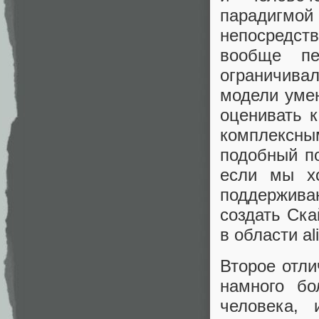
парадигмо
непосредст
вообще пе
ограничива
модели умею
оценивать 
комплексн
подобный по
если мы х
поддержив
создать Ска
в области al
Второе отли
намного бо
человека, 