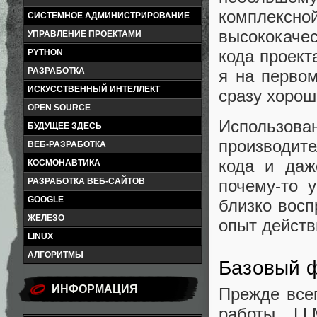
комплекс
СИСТЕМНОЕ АДМИНИСТРИРОВАНИЕ
высококаче
УПРАВЛЕНИЕ ПРОЕКТАМИ
кода проект
PYTHON
РАЗРАБОТКА
я на первом
ИСКУССТВЕННЫЙ ИНТЕЛЛЕКТ
сразу хорош
OPEN SOURCE
Использов
БУДУЩЕЕ ЗДЕСЬ
производите
ВЕБ-РАЗРАБОТКА
кода и даж
КОСМОНАВТИКА
почему-то 
РАЗРАБОТКА ВЕБ-САЙТОВ
GOOGLE
близко восп
ЖЕЛЕЗО
опыт действ
LINUX
АЛГОРИТМЫ
Базовый 
ИНФОРМАЦИЯ
Прежде всег
работы LL