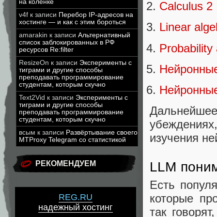
на коленке
Calculus 2
v4f
к записи
Перебор IP-адресов на
хостинге — и как с этим бороться
Linear alge
amarakin
к записи
Альтернативный
список заблокированных в РФ
Probability 
ресурсов Re:filter
ResizeOn
к записи
Эксперименты с
Нейронные
тиграми и другие способы
преподавать программирование
студентам, которым скучно
Нейронные
Text2Vid
к записи
Эксперименты с
тиграми и другие способы
Дальнейше
преподавать программирование
студентам, которым скучно
убеждения
всым
к записи
Развёртывание своего
изучения не
MTProxy Telegram со статистикой
РЕКОМЕНДУЕМ
LLM пони
Есть популя
которые пр
REG.RU
надежный хостинг
так говорят