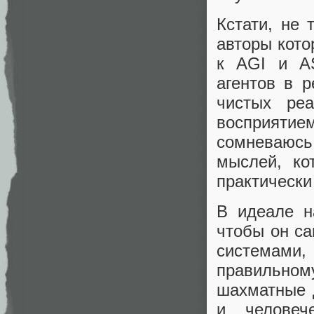
Кстати, не 
авторы кото
к AGI и AS
агентов в р
чистых ре
восприятие
сомневаюсь,
мыслей, ко
практически 
В идеале н
чтобы он са
системами
правильно
шахматные д
и человеч