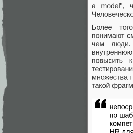
a model", 
Человеческо
Более тог
понимают см
чем люди.
внутренню
повысить 
тестирован
множества п
такой фрагм
непоср
по шаб
компет
HR для