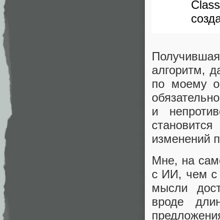
Clas
созда
Получивша
алгоритм, д
по моему о
обязательно
и непротив
становитс
изменений п
Мне, на сам
с ИИ, чем с
мысли дост
вроде дли
предложени