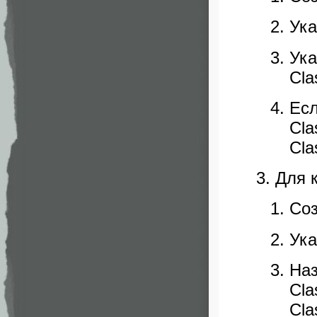
Ука
Ук
Cla
Ес
Cla
Cla
Для 
Соз
Ука
Н
Cla
Cla