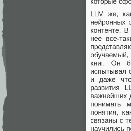
которые сфо
LLM же, ка
нейронных с
контенте. В
нее все-та
представля
обучаемый, 
книг. Он 
испытывал с
и даже что
развития L
важнейших д
понимать м
понятия, ка
связаны с т
научились п