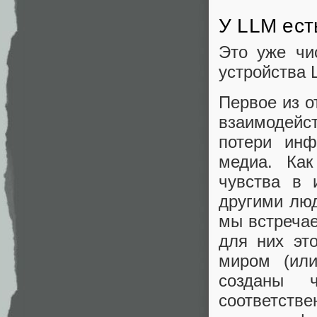
У LLM ест
Это уже чи
устройства 
Первое из о
взаимодей
потери инф
медиа. Как
чувства в 
другими лю
мы встречае
для них эт
миром (или
созданы 
соответств