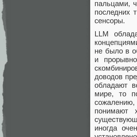
пальцами, ч
последних т
сенсоры.
LLM облад
концепциями
не было в о
и прорывно
скомбинир
доводов пре
обладают в
мире, то п
сожалению, 
понимают 
существующ
иногда оче
установлен