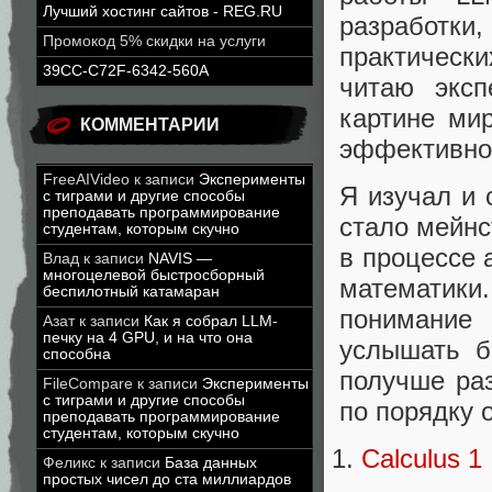
Лучший хостинг сайтов - REG.RU
разработк
Промокод 5% скидки на услуги
практическ
39CC-C72F-6342-560A
читаю эксп
картине мир
КОММЕНТАРИИ
эффективно
FreeAIVideo
к записи
Эксперименты
Я изучал и 
с тиграми и другие способы
преподавать программирование
стало мейнс
студентам, которым скучно
в процессе 
Влад
к записи
NAVIS —
многоцелевой быстросборный
математики
беспилотный катамаран
понимание 
Азат
к записи
Как я собрал LLM-
печку на 4 GPU, и на что она
услышать б
способна
получше ра
FileCompare
к записи
Эксперименты
с тиграми и другие способы
по порядку 
преподавать программирование
студентам, которым скучно
Calculus 1
Феликс
к записи
База данных
простых чисел до ста миллиардов