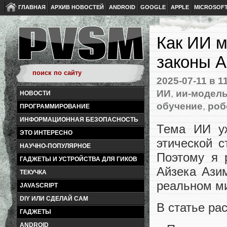
ГЛАВНАЯ
АРХИВ НОВОСТЕЙ
ANDROID
GOOGLE
APPLE
MICROSOF
Как ИИ м
законы А
2025-07-11
в 1
ИИ
,
ии-модел
НОВОСТИ
обучение
,
роб
ПРОГРАММИРОВАНИЕ
ИНФОРМАЦИОННАЯ БЕЗОПАСНОСТЬ
Тема ИИ уж
ЭТО ИНТЕРЕСНО
этической 
НАУЧНО-ПОПУЛЯРНОЕ
Поэтому я 
ГАДЖЕТЫ И УСТРОЙСТВА ДЛЯ ГИКОВ
Айзека Азим
ТЕКУЧКА
реальном м
JAVASCRIPT
DIY ИЛИ СДЕЛАЙ САМ
В статье ра
ГАДЖЕТЫ
ANDROID