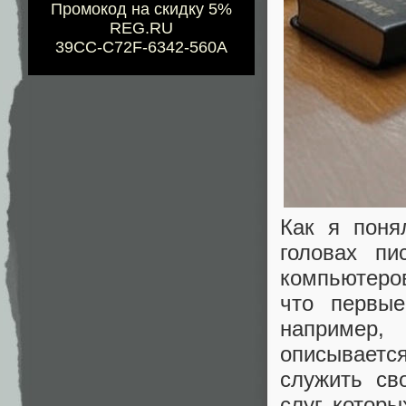
Промокод на скидку 5%
REG.RU
39CC-C72F-6342-560A
Как я поня
головах п
компьютеро
что первы
например,
описываетс
служить св
слуг, котор