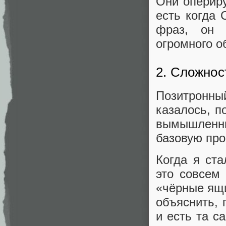
Они опериру
есть когда 
фраз, он 
огромного о
2. Сложнос
Позитронн
казалось, п
вымышленны
базовую про
Когда я ста
это совсем
«чёрные ящи
объяснить, 
и есть та с