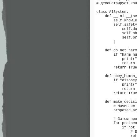
# Демонстрирует кон
class AISystem:

    def __init__(se
        self.knowle
        self.safety
            self.do
            self.ob
            self.pr
        ]

    def do_not_harm
        if "harm_hu
            print("
            return 
        return True

    def obey_human_
        if "disobey
            print("
            return 
        return True

    def make_decisi
        # Начинаем 
        proposed_ac
        # Затем про
        for protoco
            if not 
                # Е
                ret