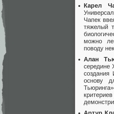
Карел Ч
Универсал
Чапек вве
тяжелый 
биологиче
можно ле
поводу не
Алан Ть
середине 
создания 
основу д
Тьюринга
критер
демонстри
Артур Кл