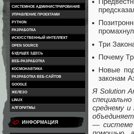
Предвест
СИСТЕМНОЕ АДМИНИСТРИРОВАНИЕ
предсказа
УПРАВЛЕНИЕ ПРОЕКТАМИ
Позитро
PYTHON
промахнул
РАЗРАБОТКА
ИСКУССТВЕННЫЙ ИНТЕЛЛЕКТ
Три Закона
OPEN SOURCE
БУДУЩЕЕ ЗДЕСЬ
Почему Тр
ВЕБ-РАЗРАБОТКА
Новые под
КОСМОНАВТИКА
законам А
РАЗРАБОТКА ВЕБ-САЙТОВ
GOOGLE
Я Solution 
ЖЕЛЕЗО
специально
LINUX
среднему и
АЛГОРИТМЫ
объединяет
ИНФОРМАЦИЯ
— системе
помощью а