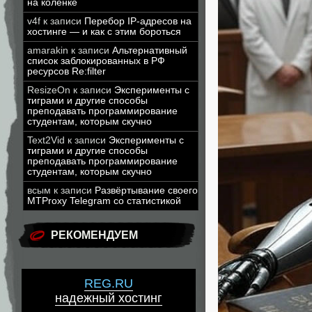
на коленке
v4f
к записи
Перебор IP-адресов на
хостинге — и как с этим бороться
amarakin
к записи
Альтернативный
список заблокированных в РФ
ресурсов Re:filter
ResizeOn
к записи
Эксперименты с
тиграми и другие способы
преподавать программирование
студентам, которым скучно
Text2Vid
к записи
Эксперименты с
тиграми и другие способы
преподавать программирование
студентам, которым скучно
всым
к записи
Развёртывание своего
MTProxy Telegram со статистикой
РЕКОМЕНДУЕМ
REG.RU
надежный хостинг