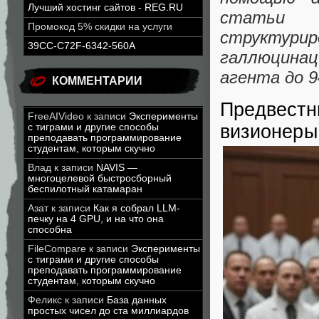
Лучший хостинг сайтов - REG.RU
статьи 
Промокод 5% скидки на услуги
структури
39CC-C72F-6342-560A
галлюцина
агента до 
КОММЕНТАРИИ
Предвестн
FreeAIVideo
к записи
Эксперименты
визионеры
с тиграми и другие способы
преподавать программирование
студентам, которым скучно
Влад
к записи
NAVIS —
многоцелевой быстросборный
беспилотный катамаран
Азат
к записи
Как я собрал LLM-
печку на 4 GPU, и на что она
способна
FileCompare
к записи
Эксперименты
с тиграми и другие способы
преподавать программирование
студентам, которым скучно
Феликс
к записи
База данных
простых чисел до ста миллиардов