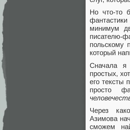
Но что-то 
фантастики 
минимум д
писателю-
польскому 
который нап
Сначала я
простых, хо
его тексты 
просто ф
человечест
Через как
Азимова нач
сможем на