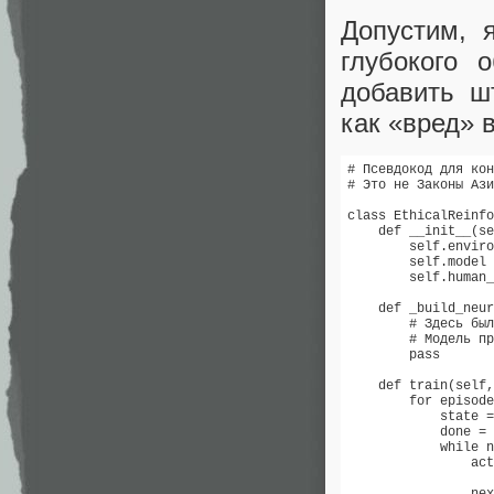
Допустим, 
глубокого 
добавить ш
как «вред» 
# Псевдокод для кон
# Это не Законы Ази
class EthicalReinfo
    def __init__(se
        self.enviro
        self.model 
        self.human_
    def _build_neur
        # Здесь был
        # Модель пр
        pass

    def train(self,
        for episode
            state =
            done = 
            while n
                act