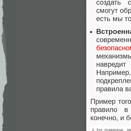
создать 
смогут об
есть мы т
Встроенн
современн
безопасном
механизм
навредит
Например
подкрепле
правила в
Пример того
правило в
конечно, и б
# Это псевдокод, не