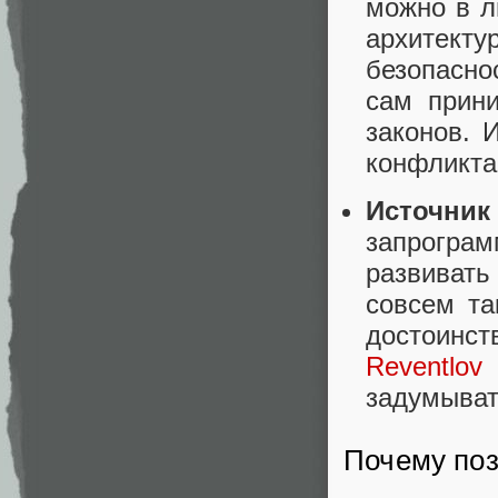
можно в л
архитект
безопасно
сам прини
законов. 
конфликта
Источник
запрогра
развиват
совсем та
достоинст
Reventlov
задумыват
Почему поз