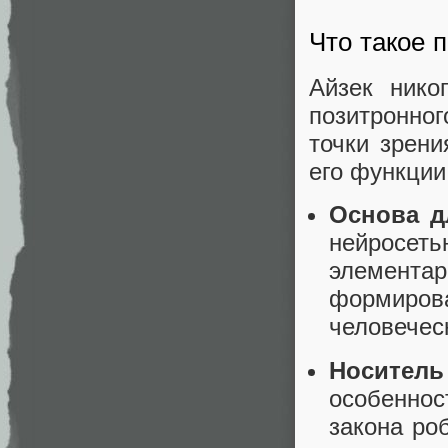
Что такое 
Айзек нико
позитронно
точки зрени
его функции
Основа д
нейросет
элемента
формиро
человече
Носитель
особеннос
закона ро