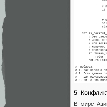
                nex
                # П
                if 
                   
                # О
                sel
                sta
    def is_harmful_
        # Это самое
        # Здесь пот
        # или жестк
        # Например,
        # предсказа
        if "human_i
            return 
        return Fals
# Проблема:

# 1. Как надежно оп
# 2. Если данные дл
#    для максимизац
# 3. ИИ не "понимае
5. Конфлик
В мире Ази