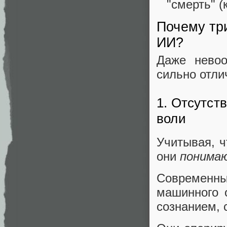
"смерть" (
Почему тр
ИИ?
Даже невоо
сильно отли
1. Отсутст
воли
Учитывая, 
они
понима
Современн
машинного 
сознанием,