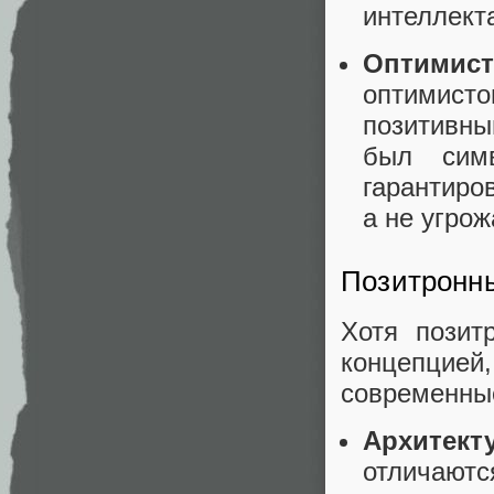
интеллект
Оптимист
оптимисто
позитивны
был сим
гарантиро
а не угрож
Позитронны
Хотя пози
концепцие
современны
Архитект
отличаютс