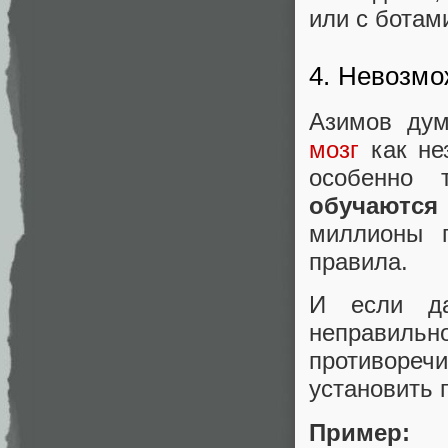
или с ботам
4. Невозмо
Азимов дум
мозг
как не
особенно 
обучаются
миллионы п
правила.
И если да
неправильно
противоре
установить 
Пример: