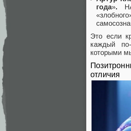
года
»
.
HA
«злобного
самосозна
Это если к
каждый по-
которыми мы
Позитронны
отличия