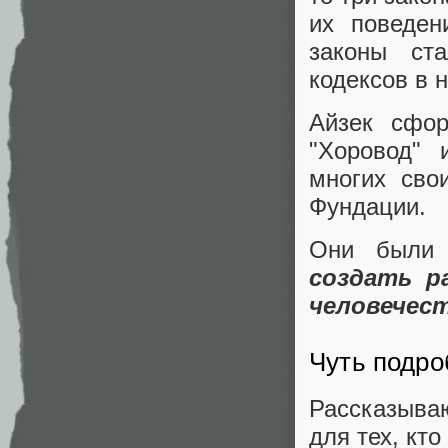
их поведен
законы ст
кодексов в 
Айзек сфор
"Хоровод" 
многих сво
Фундации.
Они были 
создать р
человечест
Чуть подро
Рассказыва
для тех, кто