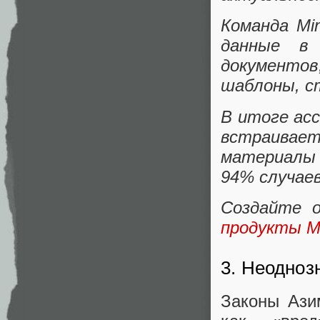
Команда Mi
данные в 
документо
шаблоны, с
В итоге асс
встраивае
материалы 
94% случаев
Создайте 
продукты Mi
3. Неодноз
Законы Ази