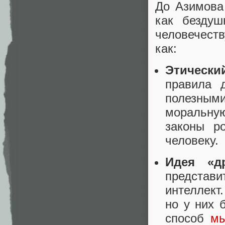
До Азимова
как безду
человечест
как:
Этически
правила 
полезными
моральную
законы р
человеку.
Идея «др
представи
интеллект
но у них 
способ
м