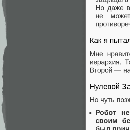
Но даже в
не может
противоре
Как я пыта
Мне нравит
иерархия. 
Второй — н
Нулевой За
Но чуть поз
Робот не
своим бе
был прич