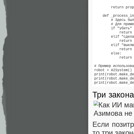
        return prop
    def _process_in
        # Здесь был
        # Для приме
        if "убить" 
            return 
        elif "сдела
            return 
        elif "выклю
            return 
        else:

            return 
# Пример использова
robot = AISystem()

print(robot.make_de
print(robot.make_de
print(robot.make_de
Три закона
Если позит
то три зако