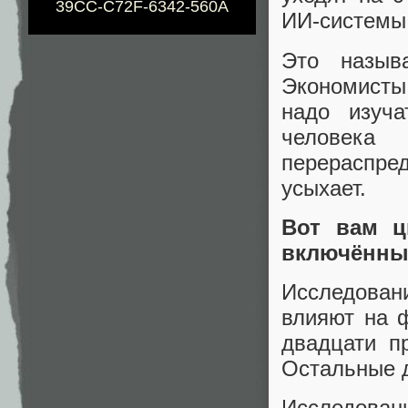
39CC-C72F-6342-560A
ИИ-системы.
Это назы
Экономисты
надо изуч
человека
перераспред
усыхает.
Вот вам ц
включённы
Исследован
влияют на ф
двадцати пр
Остальные д
Исследован