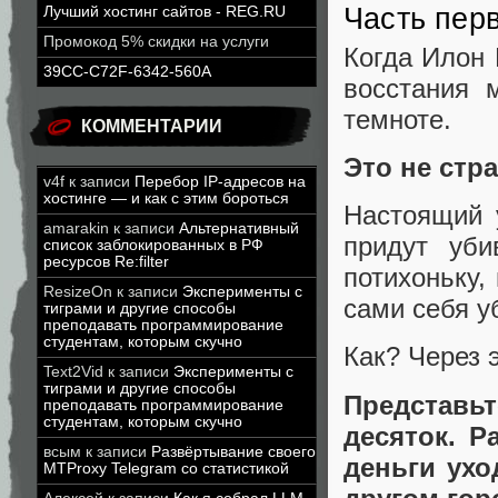
Часть пер
Лучший хостинг сайтов - REG.RU
Промокод 5% скидки на услуги
Когда Илон 
39CC-C72F-6342-560A
восстания 
темноте.
КОММЕНТАРИИ
Это не стра
v4f
к записи
Перебор IP-адресов на
хостинге — и как с этим бороться
Настоящий 
amarakin
к записи
Альтернативный
придут уб
список заблокированных в РФ
ресурсов Re:filter
потихоньку,
ResizeOn
к записи
Эксперименты с
сами себя у
тиграми и другие способы
преподавать программирование
студентам, которым скучно
Как? Через э
Text2Vid
к записи
Эксперименты с
тиграми и другие способы
Представьт
преподавать программирование
студентам, которым скучно
десяток. Р
всым
к записи
Развёртывание своего
деньги ухо
MTProxy Telegram со статистикой