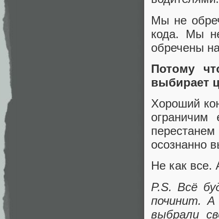
Мы не обре
кода. Мы н
обречены на
Потому чт
выбирает ц
Хороший кон
ограничим 
перестанем 
осознанно в
Не как все.
P.S. Всё б
починит. А
выбрали св