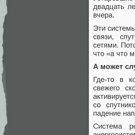
двадцать ле
вчера.
Эти систем
связи, спу
сетями. Пот
что «а что 
А может сл
Где-то в к
свежего ск
активируетс
со спутник
падение нап
Система р
энергосис