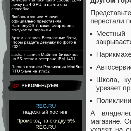
другом гор
Алексей
к записи
Как я собрал LLM-
печку на 4 GPU, и на что она
способна
Представьте
Любовь
к записи
Huawei
перестали п
официально представила
HarmonyOS 7: какие смартфоны
получат её первыми
Местный
Артем
к записи
Бесплатные боты,
закрывает
чтобы раздеть девушку по фото в
2024
Парикмахе
sasha
к записи
Майнинг биткоинов
на 55-летнем ветеране IBM 1401
Автосерви
Roman
к записи
Реализация ModBus
RTU Slave на stm32
Школа, к
РЕКОМЕНДУЕМ
урезает п
Поликлини
REG.RU
надежный хостинг
А владеле
магазине. О
Промокод на скидку 5%
REG.RU
уходят на 