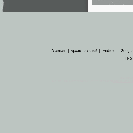
Главная
|
Архив новостей
|
Android
|
Google
Пуб
Все пра
Основными материалами сайта являются
архивные ко