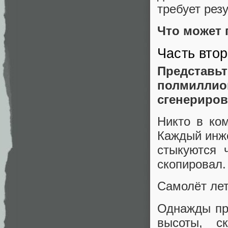
требует резу
Что может п
Часть втор
Представ
полмиллио
сгенериров
Никто в ком
Каждый инже
стыкуются ч
скопировал.
Самолёт лет
Однажды пр
высоты, с