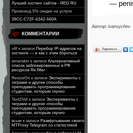
— peni
Лучший хостинг сайтов - REG.RU
Промокод 5% скидки на услуги
39CC-C72F-6342-560A
Автор: ivansychev
КОММЕНТАРИИ
v4f
к записи
Перебор IP-адресов на
Поделиться…
хостинге — и как с этим бороться
amarakin
к записи
Альтернативный
список заблокированных в РФ
ресурсов Re:filter
ResizeOn
к записи
Эксперименты с
тиграми и другие способы
преподавать программирование
студентам, которым скучно
Text2Vid
к записи
Эксперименты с
тиграми и другие способы
преподавать программирование
студентам, которым скучно
всым
к записи
Развёртывание своего
MTProxy Telegram со статистикой