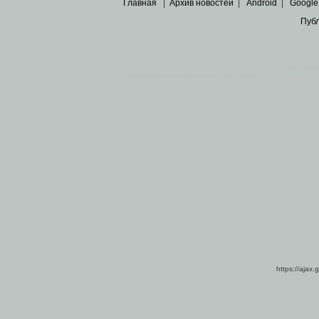
Главная
|
Архив новостей
|
Android
|
Google
Пуб
Все пра
Основными материалами сайта являются
архивные ко
https://ajax.