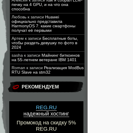
Алексей
к записи
Как я собрал LLM-
печку на 4 GPU, и на что она
способна
Любовь
к записи
Huawei
официально представила
HarmonyOS 7: какие смартфоны
получат её первыми
Артем
к записи
Бесплатные боты,
чтобы раздеть девушку по фото в
2024
sasha
к записи
Майнинг биткоинов
на 55-летнем ветеране IBM 1401
Roman
к записи
Реализация ModBus
RTU Slave на stm32
РЕКОМЕНДУЕМ
REG.RU
надежный хостинг
Промокод на скидку 5%
REG.RU