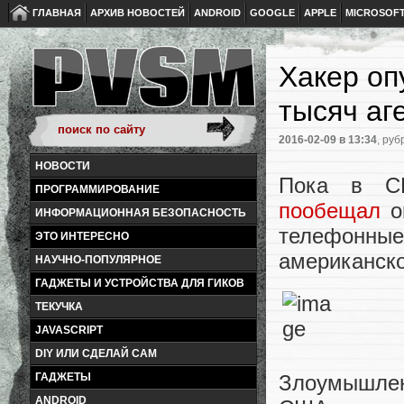
ГЛАВНАЯ
АРХИВ НОВОСТЕЙ
ANDROID
GOOGLE
APPLE
MICROSOF
Хакер оп
тысяч аг
2016-02-09
в 13:34
, руб
НОВОСТИ
Пока в СШ
ПРОГРАММИРОВАНИЕ
пообещал
оп
ИНФОРМАЦИОННАЯ БЕЗОПАСНОСТЬ
телефонные
ЭТО ИНТЕРЕСНО
американско
НАУЧНО-ПОПУЛЯРНОЕ
ГАДЖЕТЫ И УСТРОЙСТВА ДЛЯ ГИКОВ
ТЕКУЧКА
JAVASCRIPT
DIY ИЛИ СДЕЛАЙ САМ
ГАДЖЕТЫ
Злоумышлен
ANDROID