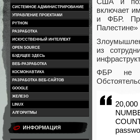
США и пох
СИСТЕМНОЕ АДМИНИСТРИРОВАНИЕ
включает им
УПРАВЛЕНИЕ ПРОЕКТАМИ
и ФБР. Пр
PYTHON
Палестине» 
РАЗРАБОТКА
Злоумышлен
ИСКУССТВЕННЫЙ ИНТЕЛЛЕКТ
OPEN SOURCE
из сотрудн
БУДУЩЕЕ ЗДЕСЬ
инфраструкт
ВЕБ-РАЗРАБОТКА
ФБР не п
КОСМОНАВТИКА
Обстоятель
РАЗРАБОТКА ВЕБ-САЙТОВ
GOOGLE
ЖЕЛЕЗО
20,00
LINUX
NU
АЛГОРИТМЫ
COUN
ИНФОРМАЦИЯ
passwor