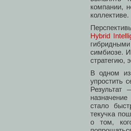
компании, н
коллективе.
Перспектив
Hybrid Intell
гибридным
симбиозе. И
стратегию, 
В одном и
упростить с
Результат 
назначение
стало быст
текучка пош
о том, ког
попрощать