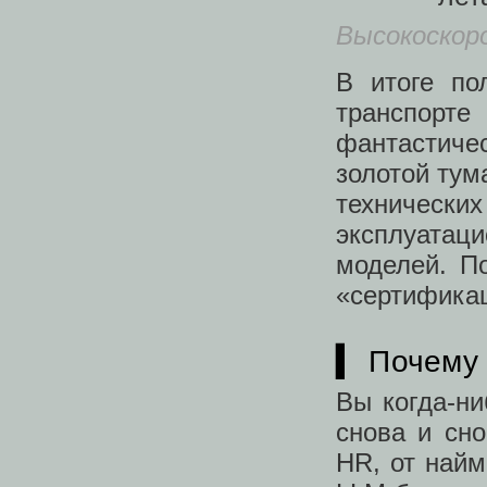
Высокоскоро
В итоге по
транспорте
фантастич
золотой тум
техничес
эксплуата
моделей. П
«сертифика
▍ Почему
Вы когда-н
снова и сн
HR, от найм