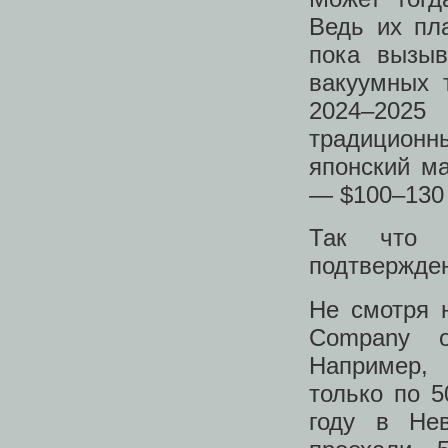
Ведь их пл
пока вызыв
вакуумных 
2024–2025
традицион
японский м
— $100–130 
Так что 
подтвержде
Не смотря н
Company о
Например, 
только по 
году в Не