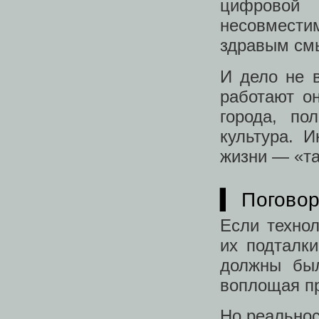
цифровой
несовмести
здравым см
И дело не в
работают он
города, п
культура. И
жизни — «та
▍ Поговор
Если технол
их подталк
должны был
воплощая пр
Но реальнос