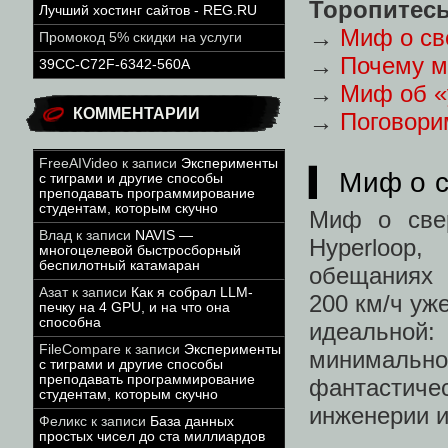
Торопитесь
Лучший хостинг сайтов - REG.RU
→
Миф о св
Промокод 5% скидки на услуги
→
Почему м
39CC-C72F-6342-560A
→
Миф об «
КОММЕНТАРИИ
→
Поговори
FreeAIVideo
к записи
Эксперименты
▍ Миф о с
с тиграми и другие способы
преподавать программирование
студентам, которым скучно
Миф о свер
Влад
к записи
NAVIS —
Hyperloop
многоцелевой быстросборный
беспилотный катамаран
обещаниях 
Азат
к записи
Как я собрал LLM-
200 км/ч уж
печку на 4 GPU, и на что она
способна
идеальной
FileCompare
к записи
Эксперименты
минимально
с тиграми и другие способы
преподавать программирование
фантастиче
студентам, которым скучно
инженерии и
Феликс
к записи
База данных
простых чисел до ста миллиардов