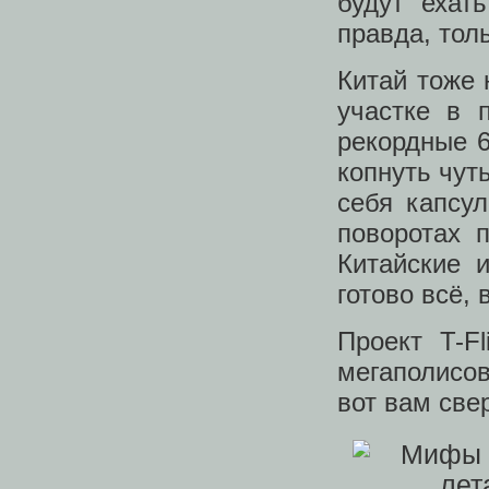
будут ехат
правда, тол
Китай тоже 
участке в 
рекордные 6
копнуть чуть
себя капсу
поворотах 
Китайские 
готово всё,
Проект T-F
мегаполисов
вот вам све