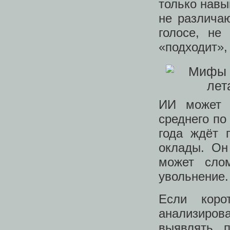
только навы
не различаю
голосе, не
«подходит»,
ИИ может 
среднего по
года ждёт 
оклады. Он
может сло
увольнение.
Если коро
анализирова
выявлять п