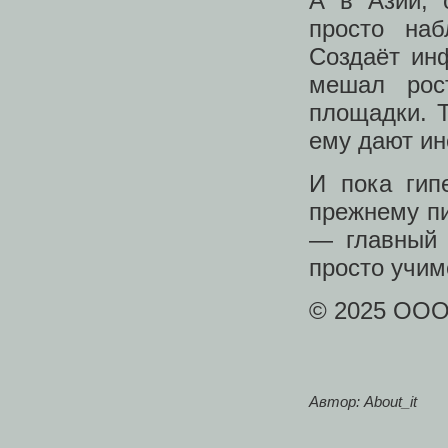
А в Азии, 
просто наб
Создаёт инф
мешал рос
площадки. Т
ему дают ин
И пока гип
прежнему пи
— главный 
просто учим
© 2025 ОО
Автор: About_it