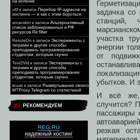
на коленке
Герметизац
v4f
к записи
Перебор IP-адресов на
задачка со
хостинге — и как с этим бороться
станций, 
amarakin
к записи
Альтернативный
список заблокированных в РФ
марсианско
ресурсов Re:filter
участка тр
ResizeOn
к записи
Эксперименты с
тиграми и другие способы
энергии тол
преподавать программирование
от подвиж
студентам, которым скучно
останавли
Text2Vid
к записи
Эксперименты с
тиграми и другие способы
локализаци
преподавать программирование
студентам, которым скучно
убытков. И 
всым
к записи
Развёртывание своего
MTProxy Telegram со статистикой
И всё же,
случится? П
РЕКОМЕНДУЕМ
пассажиры 
автоаварие
REG.RU
резкая ост
надежный хостинг
материалов 