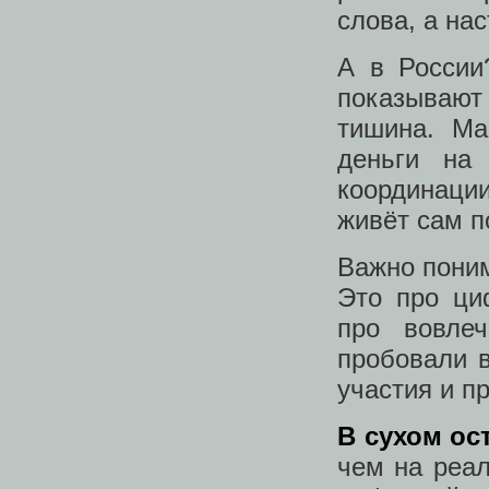
слова, а на
А в России
показывают 
тишина. Ма
деньги на
координации
живёт сам п
Важно поним
Это про ци
про вовле
пробовали в
участия и п
В сухом ос
чем на реа