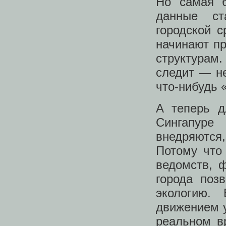
Но самая 
данные ст
городской 
начинают п
структурам. 
следит — не
что-нибудь 
А теперь д
Сингапур
внедряются,
Потому что
ведомств, 
города поз
экологию.
движением у
реальном в