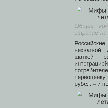
Общее кол
странам на 
Российски
нехваткой
шаткой ре
интеграцией
потребител
переоценк
рубеж – и п