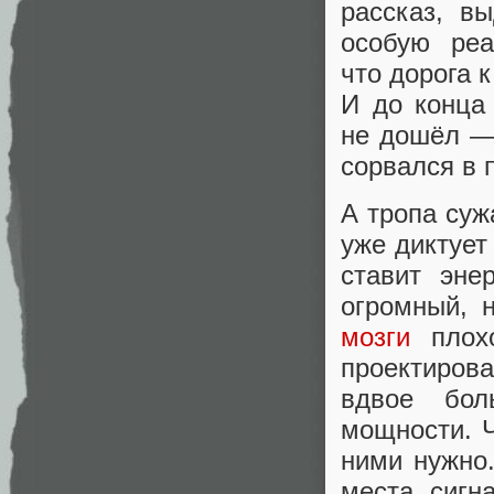
рассказ, в
особую ре
что дорога 
И до конца
не дошёл — 
сорвался в 
А тропа суж
уже диктует
ставит эне
огромный, 
мозги
плохо
проектиров
вдвое бол
мощности. 
ними нужно.
места, сигн