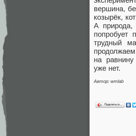
эксперимент
вершина, бе
козырёк, ко
А природа,
попробует 
трудный ма
продолжае
на равнину
уже нет.
Автор:
wmlab
Поделиться…