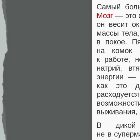
Самый боль
Мозг
— это о
он весит о
массы тела,
в покое. П
на комок 
к работе, 
натрий, вт
энергии — 
как это д
расходуетс
возможност
выживания, 
В дикой 
не в суперм