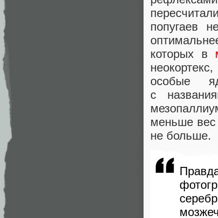
пересчита
попугаев н
оптимальн
которых в
неокортекс
особые я
с названия
мезопаллиу
меньше вес
не больше.
Правд
фотог
серебр
мозже