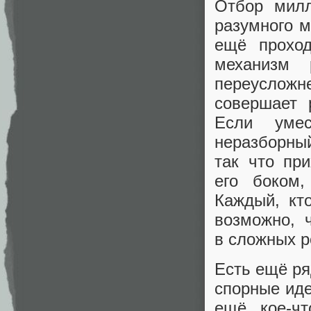
Отбор мил
разумного м
ещё проход
механизм
переусло
совершает 
Если уме
неразборны
так что пр
его боком,
Каждый, кт
возможно, 
в сложных р
Есть ещё ря
спорные ид
ещё кое‑чт