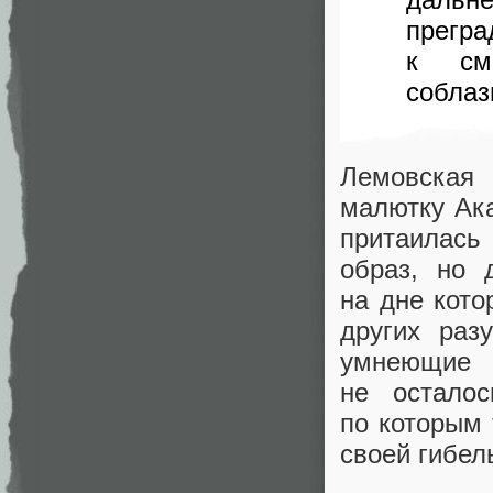
прегр
к сме
соблаз
Лемовская 
малютку Ака
притаилась
образ, но 
на дне кото
других раз
умнеющие 
не осталос
по которым 
своей гибел