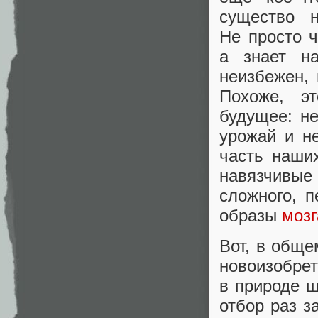
существо н
Не просто ч
а знает н
неизбежен, 
Похоже, э
будущее: не
урожай и н
часть наши
навязчивые 
сложного, 
образы
мозг
Вот, в обще
новоизобре
в природе ш
отбор раз з