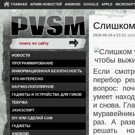
ГЛАВНАЯ
АРХИВ НОВОСТЕЙ
ANDROID
GOOGLE
APPLE
MICROSOF
Слишком
2026-06-26
в 23:12
, руб
НОВОСТИ
ПРОГРАММИРОВАНИЕ
Если смотр
ИНФОРМАЦИОННАЯ БЕЗОПАСНОСТЬ
перебор ре
ЭТО ИНТЕРЕСНО
вопрос: по
НАУЧНО-ПОПУЛЯРНОЕ
умеет наход
ГАДЖЕТЫ И УСТРОЙСТВА ДЛЯ ГИКОВ
ТЕКУЧКА
и снова. Гл
JAVASCRIPT
муравейник
DIY ИЛИ СДЕЛАЙ САМ
раз. А раз
ГАДЖЕТЫ
решать но
ANDROID