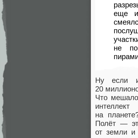
разре
еще и
смеялс
послуш
учас
не по
пирам
Ну если и
20 миллионо
Что мешало
интеллек
на планете
Полёт — эт
от земли и