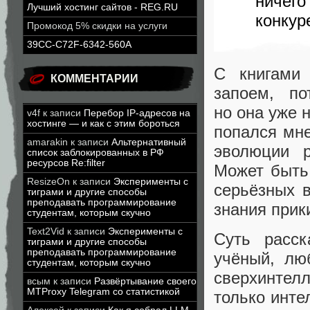
ничег
Лучший хостинг сайтов - REG.RU
конкур
Промокод 5% скидки на услуги
39CC-C72F-6342-560A
С книгами 
КОММЕНТАРИИ
запоем, по
но она уже 
v4f
к записи
Перебор IP-адресов на
хостинге — и как с этим бороться
попался мн
amarakin
к записи
Альтернативный
эволюции 
список заблокированных в РФ
ресурсов Re:filter
Может быть,
ResizeOn
к записи
Эксперименты с
серьёзных 
тиграми и другие способы
преподавать программирование
знания прик
студентам, которым скучно
Text2Vid
к записи
Эксперименты с
Суть расск
тиграми и другие способы
преподавать программирование
учёный, лю
студентам, которым скучно
сверхинтел
всым
к записи
Развёртывание своего
MTProxy Telegram со статистикой
только инте