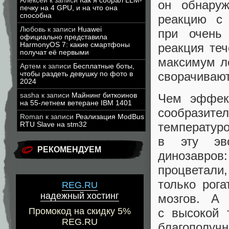
Алексей
к записи
Как я собрал LLM-
он обнаруж
печку на 4 GPU, и на что она
способна
реакцию с 
Любовь
к записи
Huawei
при очень
официально представила
HarmonyOS 7: какие смартфоны
реакция теч
получат её первыми
максимум ле
Артем
к записи
Бесплатные боты,
сворачивают
чтобы раздеть девушку по фото в
2024
sasha
к записи
Майнинг биткоинов
Чем эффек
на 55-летнем ветеране IBM 1401
сообразите
Roman
к записи
Реализация ModBus
температуро
RTU Slave на stm32
в эту эво
РЕКОМЕНДУЕМ
динозавров
процветали
только рог
REG.RU
надежный хостинг
мозгов. А 
с высокой 
Промокод на скидку 5%
REG.RU
благополучн