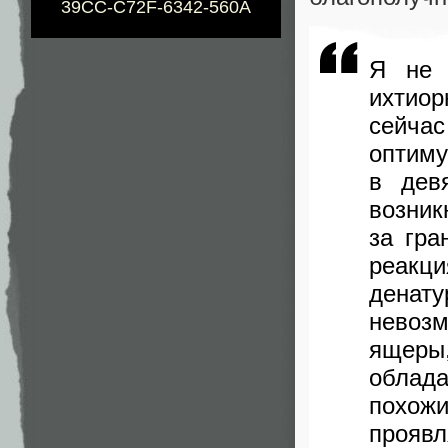
39CC-C72F-6342-560A
Я не 
ихтио
сейча
оптим
в дев
возни
за гра
реакц
денат
невоз
ящеры,
облад
похож
проявл