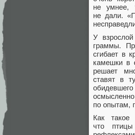
не умнее, 
не дали. «
несправедли
У взросло
граммы. Пр
сгибает в к
камешки в 
решает мно
ставят в т
обидевшего
осмысленно
по опытам, 
Как такое
что птицы
рефлексами