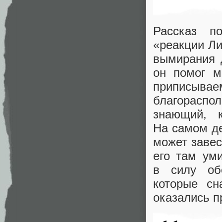
Рассказ п
«реакции Ли
вымирания 
он помог м
приписыв
благораспо
знающий, к
На самом де
может завес
его там уми
в силу об
которые сн
оказались 