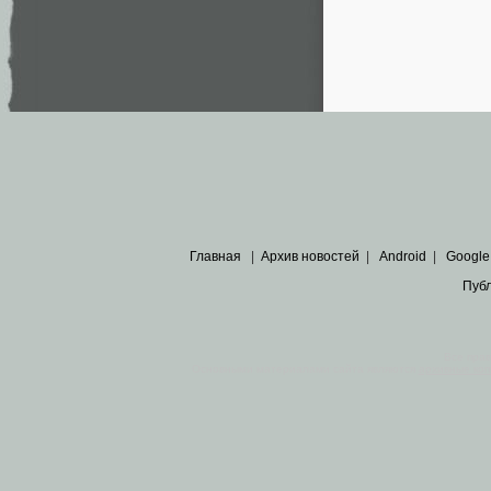
Главная
|
Архив новостей
|
Android
|
Google
Пуб
Все пра
Основными материалами сайта являются
архивные ко