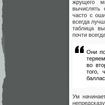
жрущего мн
вычислять 
часто с ош
всегда лучш
таблица вы
почти всегд
Они п
теряе
во вто
того,
баллас
Ум начинает
непредсказ