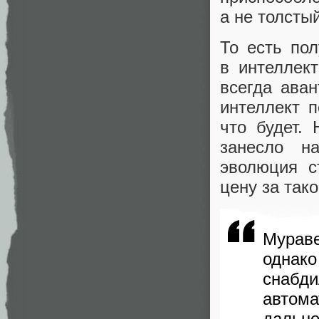
а не толсты
То есть пол
в интеллек
всегда ава
интеллект 
что будет.
занесло н
эволюция с
цену за так
Мураве
однак
снаб
автом
дальн