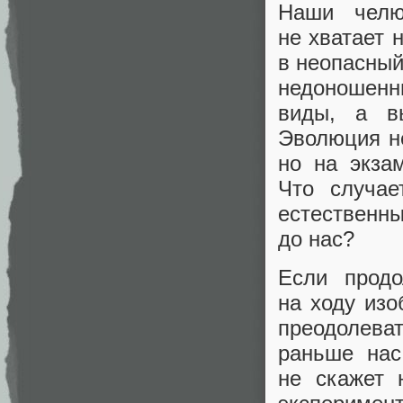
Наши челю
не хватает 
в неопасный
недоношенн
виды, а в
Эволюция не
но на экза
Что случае
естественны
до нас?
Если продо
на ходу из
преодолева
раньше нас
не скажет 