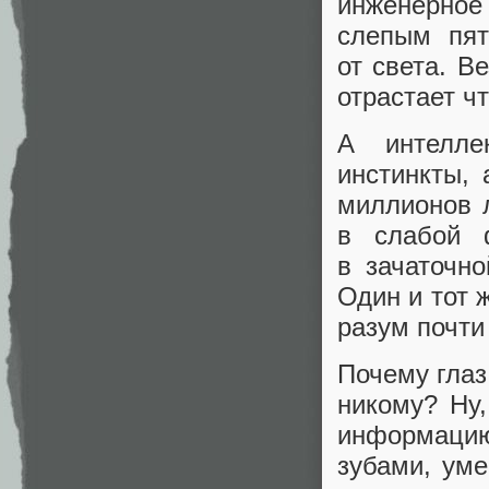
инженерное
слепым пят
от света. В
отрастает ч
А интелле
инстинкты, 
миллионов л
в слабой 
в зачаточн
Один и тот 
разум почти 
Почему глаз
никому? Ну,
информацию 
зубами, ум