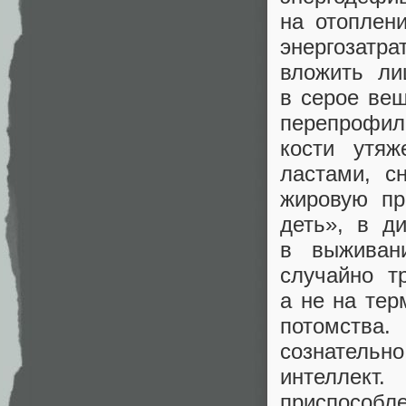
на отоплени
энергозатр
вложить л
в серое вещ
перепрофил
кости утяж
ластами, с
жировую пр
деть», в д
в выживани
случайно т
а не на те
потомства
сознательн
интеллект
приспособ