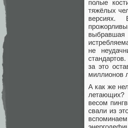
полые кост
тяжёлых чел
версиях.
прожорлив
выбравшая
истребля
не неудачн
стандартов.
за это ост
миллионов л
А как же н
летающих? 
весом пинг
свали из эт
вспоминаем
энергодеф