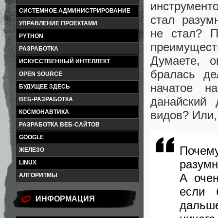
инструмент
СИСТЕМНОЕ АДМИНИСТРИРОВАНИЕ
стал разум
УПРАВЛЕНИЕ ПРОЕКТАМИ
не стал? П
PYTHON
преимущес
РАЗРАБОТКА
Думаете, о
ИСКУССТВЕННЫЙ ИНТЕЛЛЕКТ
бралась де
OPEN SOURCE
начатое н
БУДУЩЕЕ ЗДЕСЬ
данайский
ВЕБ-РАЗРАБОТКА
видов? Или,
КОСМОНАВТИКА
РАЗРАБОТКА ВЕБ-САЙТОВ
GOOGLE
Почем
ЖЕЛЕЗО
разу
LINUX
А очен
АЛГОРИТМЫ
если 
ИНФОРМАЦИЯ
дальш