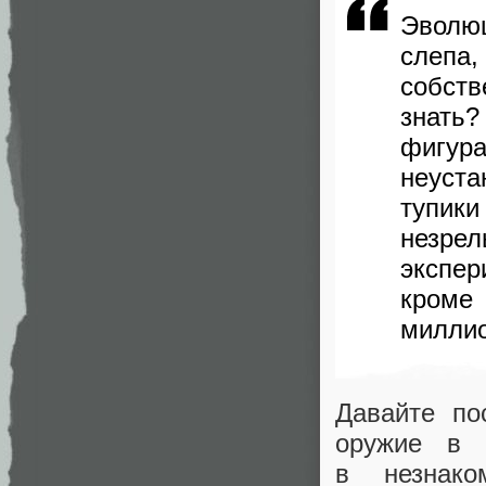
Эволю
слепа,
собст
знать
фигур
неуста
тупик
незре
экспе
кроме 
миллио
Давайте по
оружие в 
в незнако