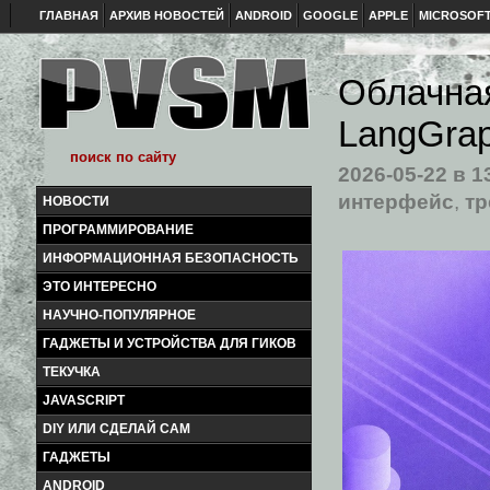
ГЛАВНАЯ
АРХИВ НОВОСТЕЙ
ANDROID
GOOGLE
APPLE
MICROSOF
Облачная
LangGrap
2026-05-22
в 1
интерфейс
,
тр
НОВОСТИ
ПРОГРАММИРОВАНИЕ
ИНФОРМАЦИОННАЯ БЕЗОПАСНОСТЬ
ЭТО ИНТЕРЕСНО
НАУЧНО-ПОПУЛЯРНОЕ
ГАДЖЕТЫ И УСТРОЙСТВА ДЛЯ ГИКОВ
ТЕКУЧКА
JAVASCRIPT
DIY ИЛИ СДЕЛАЙ САМ
ГАДЖЕТЫ
ANDROID