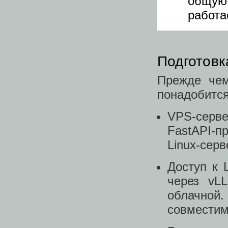
общую
работа
Подготовк
Прежде че
понадобится
VPS-серв
FastAPI-п
Linux-сер
Доступ к 
через vL
облачной.
совместим