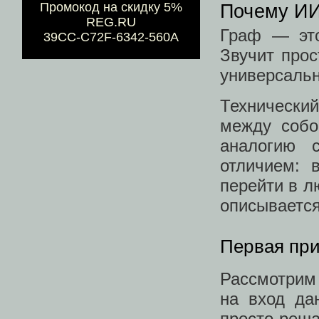
Промокод на скидку 5%
Почему ИИ
REG.RU
Граф — это
39CC-C72F-6342-560A
Звучит прос
универсаль
Технический
между собо
аналогию 
отличием: 
перейти в л
описывается
Первая при
Рассмотрим
на вход да
просто реша