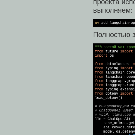
проекта исп
выполняем:
uv
 add langchain-op
Полностью 
"""Простой чат-граф
from
 future 
import
import
 os

from
 dataclasses 
im
from
 typing 
import
from
 langchain_core
from
 langchain_open
from
 langgraph.grap
from
 langgraph.runt
from
 typing_extensi
from
 dotenv 
import
 
load_dotenv()

# Инициализируем кл
# ChatOpenAI умеет 
# vLLM, llama.cpp и

llm = ChatOpenAI(

    base_url=os.get
    api_key=os.gete
    model=os.getenv