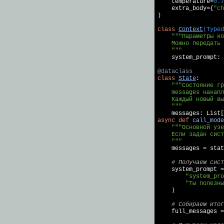
    temperature=
0.7
    extra_body={
"ch
)

class
Context
(Typed
"""Параметры ко
    Можно передать 
    """

    system_prompt:
@dataclass
class
State
:
"""Состояние гр
    messages накапл
    Каждый новый вы
    """
async
def
call_mode
"""Основной узе
    Если задан сист
    """

    messages = stat
# Получаем сист
    system_prompt =
"system_pro
"Ты полезны
    )

# Собираем итог
    full_messages =