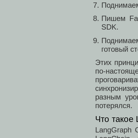
Поднимаем
Пишем Fas
SDK.
Поднимае
готовый ст
Этих принци
по-настоя
проговар
синхрониз
разным уро
потерялся.
Что такое
LangGraph 