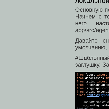
локально
Основную по
Начнем с т
него нас
app/src/agen
Давайте с
умолчанию, 
#Шаблонный
заглушку. З
from
 future 
import
from
 dataclasses 
im
from
 typing 
import
from
 langgraph.grap
from
 langgraph.runt
from
 typing_extensi
class
Context
(Typed
#Параметры конф