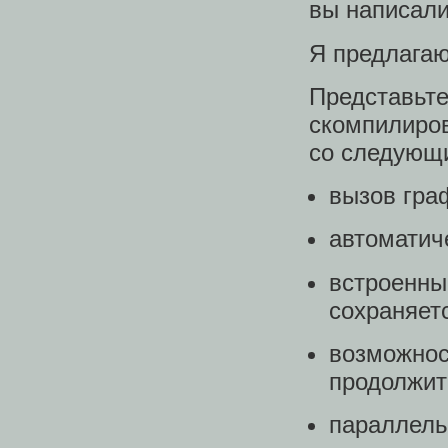
вы написали
Я предлагаю
Представь
скомпилиро
со следующи
вызов гра
автоматич
встроенн
сохраняетс
возможно
продолжит
параллель