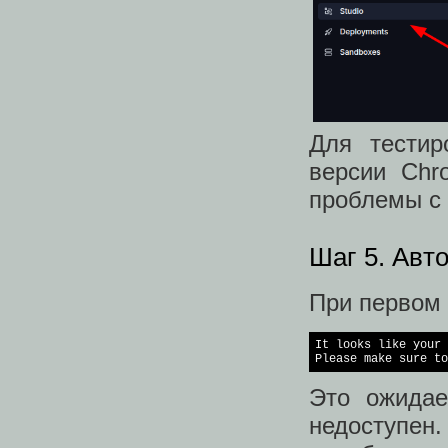
Для тестир
версии Chr
проблемы с 
Шаг 5. Авт
При первом 
It looks like your 
Please make sure to
Это ожидае
недоступен