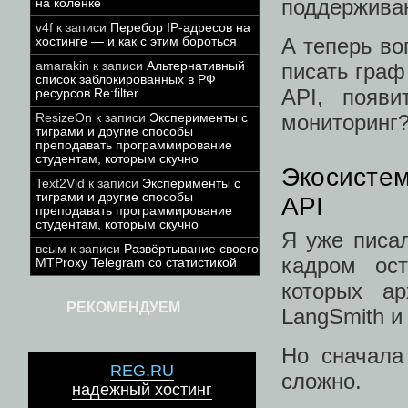
поддержива
на коленке
v4f
к записи
Перебор IP-адресов на
А теперь во
хостинге — и как с этим бороться
amarakin
к записи
Альтернативный
писать граф
список заблокированных в РФ
API, появи
ресурсов Re:filter
мониторинг
ResizeOn
к записи
Эксперименты с
тиграми и другие способы
преподавать программирование
студентам, которым скучно
Экосистем
Text2Vid
к записи
Эксперименты с
тиграми и другие способы
API
преподавать программирование
студентам, которым скучно
Я уже писал
всым
к записи
Развёртывание своего
кадром ост
MTProxy Telegram со статистикой
которых ар
РЕКОМЕНДУЕМ
LangSmith и
Но сначала
REG.RU
сложно.
надежный хостинг