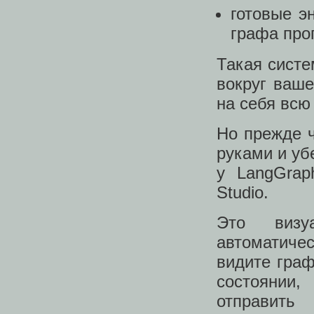
готовые э
графа про
Такая систе
вокруг ваше
на себя всю
Но прежде ч
руками и уб
у LangGrap
Studio.
Это визу
автоматиче
видите граф
состоянии
отправить