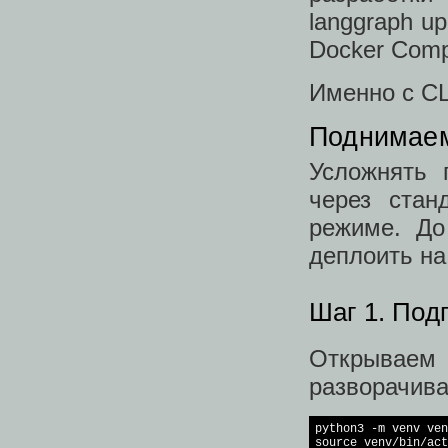
langgraph u
Docker Comp
Именно с CL
Поднимаем
Усложнять 
через стан
режиме. До
деплоить н
Шаг 1. Под
Открываем 
разворачива
source
 venv/bin/act