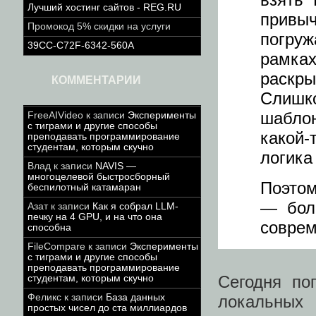
Лучший хостинг сайтов - REG.RU
привы
Промокод 5% скидки на услуги
погруж
39CC-C72F-6342-560A
рамка
раскры
КОММЕНТАРИИ
Слишк
шабло
FreeAIVideo
к записи
Эксперименты
с тиграми и другие способы
какой-
преподавать программирование
студентам, которым скучно
логика
Влад
к записи
NAVIS —
многоцелевой быстросборный
Поэтом
беспилотный катамаран
— бол
Азат
к записи
Как я собрал LLM-
печку на 4 GPU, и на что она
соврем
способна
FileCompare
к записи
Эксперименты
с тиграми и другие способы
преподавать программирование
Сегодня по
студентам, которым скучно
Феликс
к записи
База данных
локальных
простых чисел до ста миллиардов