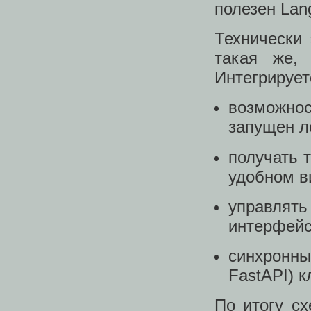
полезен Lan
Технически 
такая же, 
Интегрирует
возможнос
запущен л
получать 
удобном в
управлят
интерфей
синхронны
FastAPI) к
По итогу сх