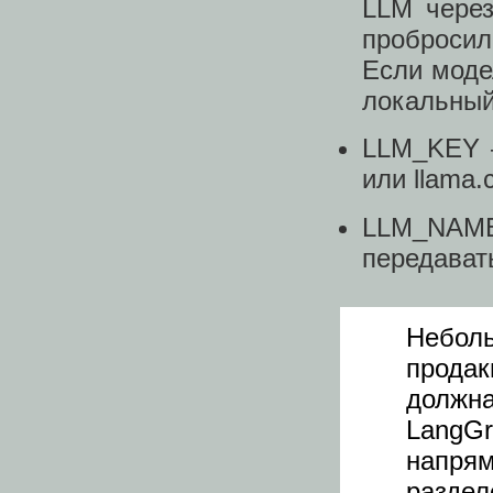
LLM через
пробросил
Если моде
локальный
LLM_KEY —
или llama.
LLM_NAM
передават
Небо
продак
должн
LangG
напря
раздел