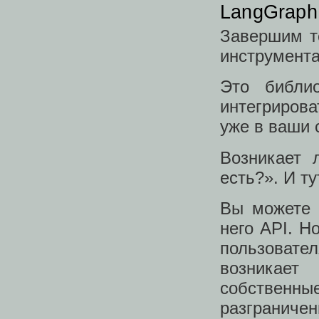
LangGraph
Завершим т
инструмент
Это библио
интегриров
уже в ваши 
Возникает 
есть?». И т
Вы можете 
него API. Н
пользоват
возникае
собственные
разграничен