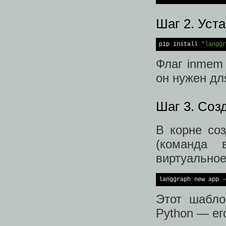
Шаг 2. Уст
pip install 
"langgr
Флаг inmem
он нужен дл
Шаг 3. Соз
В корне со
(команда 
виртуальное
langgraph new app -
Этот шабло
Python — ег