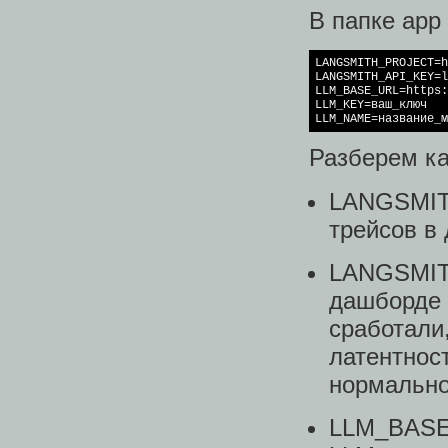
В папке app
LANGSMITH_PROJECT=h
LANGSMITH_API_KEY=l
LLM_BASE_URL=https:
LLM_KEY=ваш_ключ

LLM_NAME=название_м
Разберем к
LANGSMIT
трейсов в
LANGSMIT
дашборде
сработал
латентно
нормально
LLM_BASE