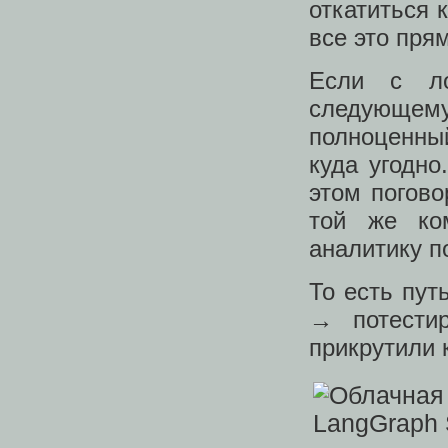
откатиться 
все это пря
Если с ло
следующем
полноценны
куда угодн
этом погов
той же ком
аналитику п
То есть пут
→ потести
прикрутили 