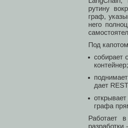
LangChain,
рутину вок
граф, указы
него полно
самостоятел
Под капотом
собирает 
контейнер
поднимает
дает REST 
открывае
графа пря
Работает в
разработки 