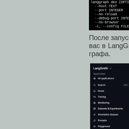
langgraph dev [OPTI
  --host TEXT      
  --port INTEGER   
  --no-reload      
  --debug-port INTE
  --no-browser     
  -c, --config FILE
После запус
вас в LangG
графа.