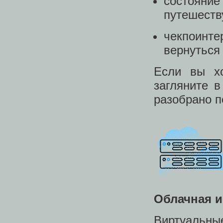
состояни
путешеств
чекпоинт
вернуться
Если вы хо
загляните 
разобрано п
Облачная и
Виртуаль