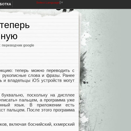
Select Language
▼
АБОТКА
 теперь
чную
и:
переводчик google
нкцию: теперь можно переводить с
, рукописные слова и фразы. Ранее
ь и владельцы iOS устройств могут
буквально, поскольку на дисплее
 «писать» пальцем, а программа уже
анный язык. В приложении есть
кст пальцем. После этого программа
ков, включая боснийский, кхмерский