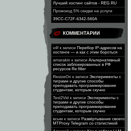
Лучший хостинг сайтов - REG.RU
Промокод 5% скидки на услуги
39CC-C72F-6342-560A
КОММЕНТАРИИ
v4f
к записи
Перебор IP-адресов на
хостинге — и как с этим бороться
amarakin
к записи
Альтернативный
список заблокированных в РФ
ресурсов Re:filter
ResizeOn
к записи
Эксперименты с
тиграми и другие способы
преподавать программирование
студентам, которым скучно
Text2Vid
к записи
Эксперименты с
тиграми и другие способы
преподавать программирование
студентам, которым скучно
всым
к записи
Развёртывание своего
MTProxy Telegram со статистикой