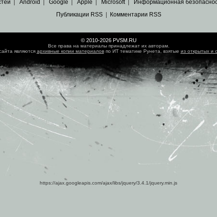
стей
|
Android
|
Google
|
Apple
|
Microsoft
|
Информационная безопасно
Публикации RSS
|
Комментарии RSS
© 2010-2026 PVSM.RU
Все права на материалы принадлежат их авторам.
сайта являются
архивные копии материалов
по ИТ тематике Рунета, взятые
из открытых и 
https://ajax.googleapis.com/ajax/libs/jquery/3.4.1/jquery.min.js