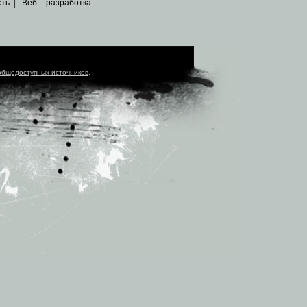
сть
|
Веб – разработка
общедоступных источников
.