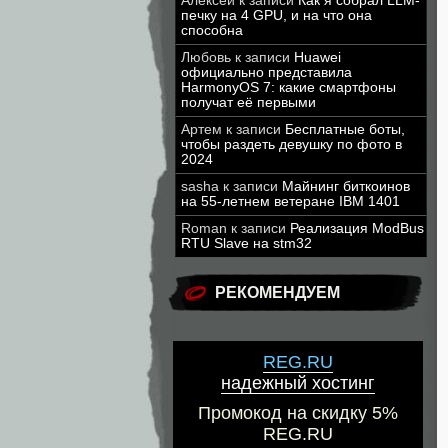
Алексей
к записи
Как я собрал LLM-
печку на 4 GPU, и на что она
способна
Любовь
к записи
Huawei
официально представила
HarmonyOS 7: какие смартфоны
получат её первыми
Артем
к записи
Бесплатные боты,
чтобы раздеть девушку по фото в
2024
sasha
к записи
Майнинг биткоинов
на 55-летнем ветеране IBM 1401
Roman
к записи
Реализация ModBus
RTU Slave на stm32
РЕКОМЕНДУЕМ
REG.RU
надежный хостинг
Промокод на скидку 5%
REG.RU