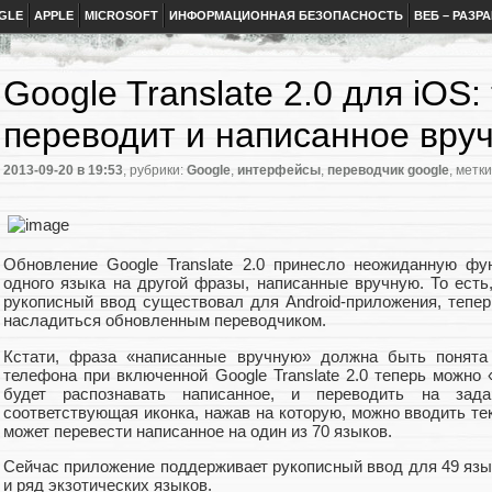
GLE
APPLE
MICROSOFT
ИНФОРМАЦИОННАЯ БЕЗОПАСНОСТЬ
ВЕБ – РАЗР
Google Translate 2.0 для iOS:
переводит и написанное вру
2013-09-20
в 19:53
, рубрики:
Google
,
интерфейсы
,
переводчик google
, метк
Обновление Google Translate 2.0 принесло неожиданную фу
одного языка на другой фразы, написанные вручную. То есть
рукописный ввод существовал для Android-приложения, тепер
насладиться обновленным переводчиком.
Кстати, фраза «написанные вручную» должна быть понята 
телефона при включенной Google Translate 2.0 теперь можно
будет распознавать написанное, и переводить на зад
соответствующая иконка, нажав на которую, можно вводить те
может перевести написанное на один из 70 языков.
Сейчас приложение поддерживает рукописный ввод для 49 язы
и ряд экзотических языков.