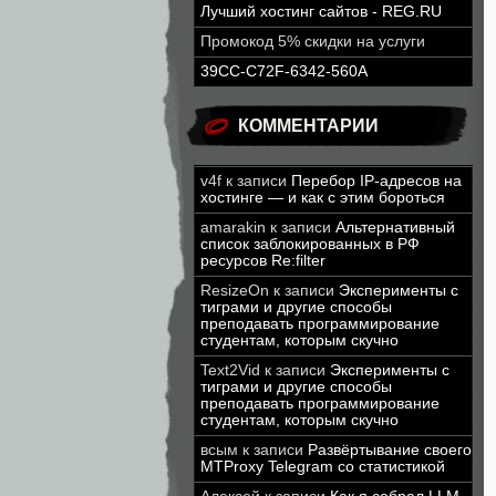
Лучший хостинг сайтов - REG.RU
Промокод 5% скидки на услуги
39CC-C72F-6342-560A
КОММЕНТАРИИ
v4f
к записи
Перебор IP-адресов на
хостинге — и как с этим бороться
amarakin
к записи
Альтернативный
список заблокированных в РФ
ресурсов Re:filter
ResizeOn
к записи
Эксперименты с
тиграми и другие способы
преподавать программирование
студентам, которым скучно
Text2Vid
к записи
Эксперименты с
тиграми и другие способы
преподавать программирование
студентам, которым скучно
всым
к записи
Развёртывание своего
MTProxy Telegram со статистикой