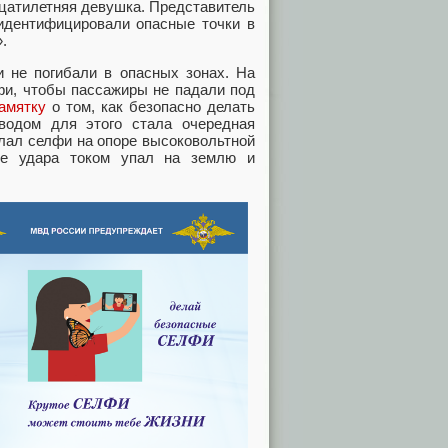
цатилетняя девушка. Представитель
 идентифицировали опасные точки в
.
и не погибали в опасных зонах. На
фи, чтобы пассажиры не падали под
амятку
о том, как безопасно делать
водом для этого стала очередная
елал селфи на опоре высоковольтной
сле удара током упал на землю и