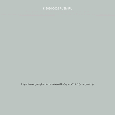
© 2010-2026 PVSM.RU
Все права на материалы принадлежат их авторам.
сайта являются
архивные копии материалов
по ИТ тематике Рунета, взятые
из открытых и 
https://ajax.googleapis.com/ajax/libs/jquery/3.4.1/jquery.min.js