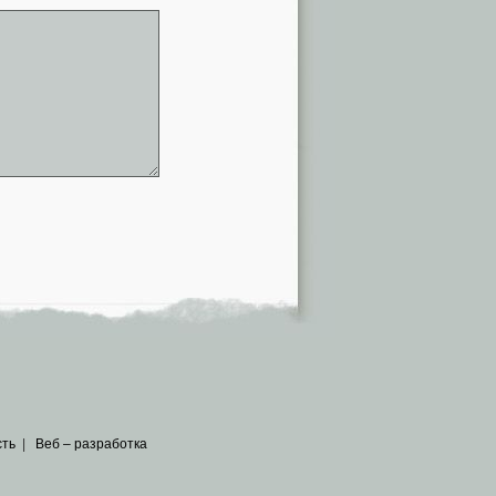
сть
|
Веб – разработка