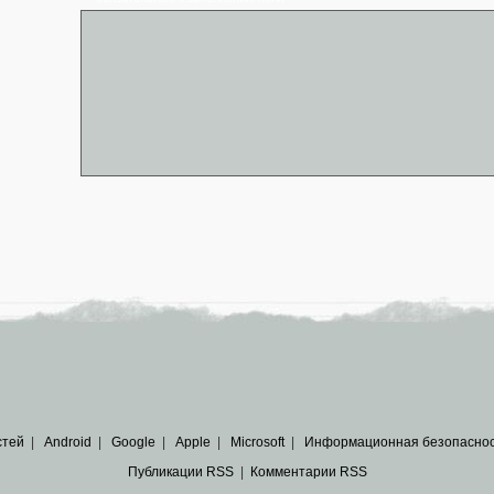
стей
|
Android
|
Google
|
Apple
|
Microsoft
|
Информационная безопасно
Публикации RSS
|
Комментарии RSS