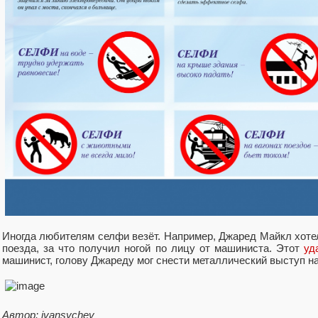
Иногда любителям селфи везёт. Например, Джаред Майкл хоте
поезда, за что получил ногой по лицу от машиниста. Этот
уд
машинист, голову Джареду мог снести металлический выступ на
Автор: ivansychev