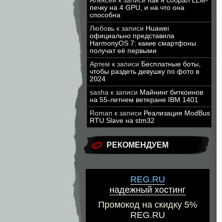
Алексей
к записи
Как я собрал LLM-
печку на 4 GPU, и на что она
способна
Любовь
к записи
Huawei
официально представила
HarmonyOS 7: какие смартфоны
получат её первыми
Артем
к записи
Бесплатные боты,
чтобы раздеть девушку по фото в
2024
sasha
к записи
Майнинг биткоинов
на 55-летнем ветеране IBM 1401
Roman
к записи
Реализация ModBus
RTU Slave на stm32
РЕКОМЕНДУЕМ
REG.RU
надежный хостинг
Промокод на скидку 5%
REG.RU