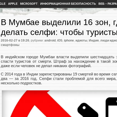
GLE
APPLE
MICROSOFT
ИНФОРМАЦИОННАЯ БЕЗОПАСНОСТЬ
ВЕБ – РАЗР
В Мумбае выделили 16 зон, г
делать селфи: чтобы туристы
2016-02-27
в 19:26
, рубрики:
android
,
iOS
,
iphone
,
идиоты
,
Индия
,
люди иди
смартфоны
В индийском городе Мумбаи власти выделили шестнадцать 
спасти туристов от смерти. Штраф за нахождение в такой зон
даже если человек не делал никаких фотографий.
С 2014 года в Индии зарегистрированы 19 смертей во время сел
два — за 2016 год. Селфи стали проблемой для всего мира, 
несколько подростков.