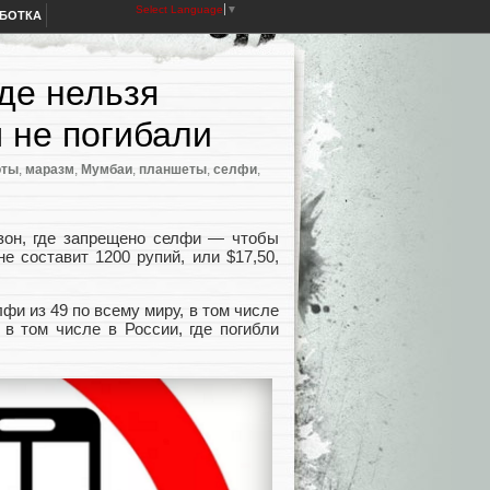
Select Language
▼
АБОТКА
де нельзя
 не погибали
оты
,
маразм
,
Мумбаи
,
планшеты
,
селфи
,
зон, где запрещено селфи — чтобы
е составит 1200 рупий, или $17,50,
фи из 49 по всему миру, в том числе
в том числе в России, где погибли