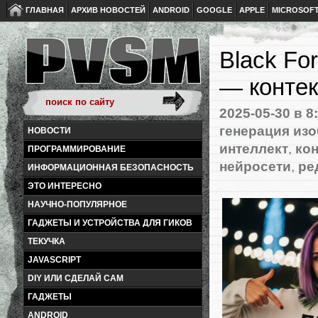
ГЛАВНАЯ
АРХИВ НОВОСТЕЙ
ANDROID
GOOGLE
APPLE
MICROSOF
Black Fo
— контек
2025-05-30
в 8
генерация из
НОВОСТИ
интеллект
,
ко
ПРОГРАММИРОВАНИЕ
нейросети
,
ре
ИНФОРМАЦИОННАЯ БЕЗОПАСНОСТЬ
ЭТО ИНТЕРЕСНО
НАУЧНО-ПОПУЛЯРНОЕ
ГАДЖЕТЫ И УСТРОЙСТВА ДЛЯ ГИКОВ
ТЕКУЧКА
JAVASCRIPT
DIY ИЛИ СДЕЛАЙ САМ
ГАДЖЕТЫ
ANDROID