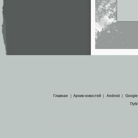
Главная
|
Архив новостей
|
Android
|
Google
Пуб
Все пра
Основными материалами сайта являются
архивные ко