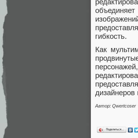
редактиро
объединя
изображени
предоставл
гибкость.
Как мультим
продвинут
персонаж
редактирова
предоставл
дизайнеров 
Автор: Qwertcoser
Поделиться…