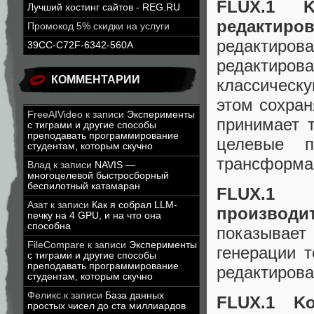
FLUX.1 K
Лучший хостинг сайтов - REG.RU
редактиро
Промокод 5% скидки на услуги
редактиро
39CC-C72F-6342-560A
редактиров
КОММЕНТАРИИ
классическу
этом сохра
FreeAIVideo
к записи
Эксперименты
принимает 
с тиграми и другие способы
преподавать программирование
целевые п
студентам, которым скучно
трансформа
Влад
к записи
NAVIS —
многоцелевой быстросборный
беспилотный катамаран
FLUX.1
Азат
к записи
Как я собрал LLM-
производи
печку на 4 GPU, и на что она
способна
показывает
FileCompare
к записи
Эксперименты
генерации т
с тиграми и другие способы
преподавать программирование
редактирова
студентам, которым скучно
Феликс
к записи
База данных
FLUX.1 K
простых чисел до ста миллиардов