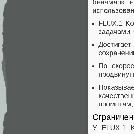
бенчмарк н
использован
FLUX.1 Ko
задачами 
Достигает
сохранени
По скоро
продвинут
Показыв
качествен
промптам,
Ограничен
У FLUX.1 K