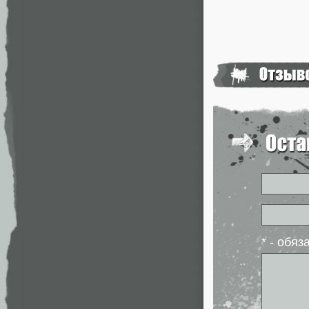
* - обя