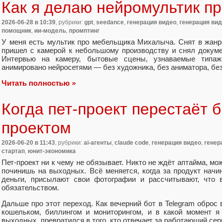
Как я делаю нейромультик п
2026-06-28
в 10:39
, рубрики:
gpt
,
seedance
,
генерация видео
,
генерация вид
помощник
,
ии-модель
,
промптинг
У меня есть мультик про мебельщика Михалыча. Снят в жанр
пришел с камерой к небольшому производству и снял докум
Интервью на камеру, бытовые сцены, узнаваемые типаж
анимировано нейросетями — без художника, без аниматора, без
Читать полностью »
Когда пет-проект перестаёт б
проектом
2026-06-20
в 11:43
, рубрики:
ai-агенты
,
claude code
,
генерация видео
,
генер
стартап
,
юнит-экономика
Пет-проект ни к чему не обязывает. Никто не ждёт аптайма, м
починишь на выходных. Всё меняется, когда за продукт начи
деньги, присылают свои фотографии и рассчитывают, что в
обязательством.
Дальше про этот переход. Как вечерний бот в Telegram оброс
кошельком, биллингом и мониторингом, и в какой момент я
выходных, превратился в того, кто отвечает за работающий сер