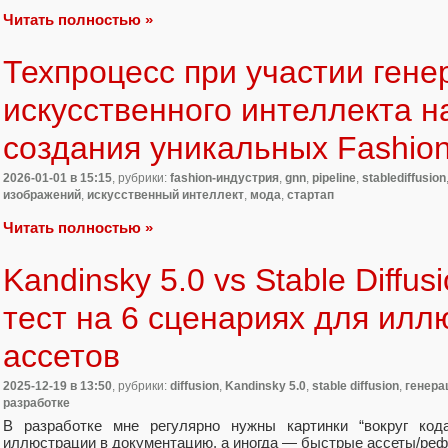
Читать полностью »
Техпроцесс при участии гене
искусственного интеллекта н
создания уникальных Fashio
2026-01-01
в 15:15
, рубрики:
fashion-индустрия
,
gnn
,
pipeline
,
stablediffusion
изображений
,
искусственный интеллект
,
мода
,
стартап
Читать полностью »
Kandinsky 5.0 vs Stable Diffus
тест на 6 сценариях для илл
ассетов
2025-12-19
в 13:50
, рубрики:
diffusion
,
Kandinsky 5.0
,
stable diffusion
,
генера
разработке
В разработке мне регулярно нужны картинки “вокруг код
иллюстрации в документацию, а иногда — быстрые ассеты/реф