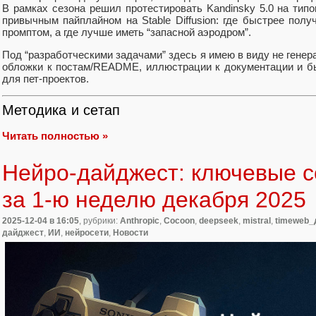
В рамках сезона решил протестировать Kandinsky 5.0 на тип
привычным пайплайном на Stable Diffusion: где быстрее полу
промптом, а где лучше иметь “запасной аэродром”.
Под “разработческими задачами” здесь я имею в виду не генера
обложки к постам/README, иллюстрации к документации и б
для пет-проектов.
Методика и сетап
Читать полностью »
Нейро-дайджест: ключевые с
за 1-ю неделю декабря 2025
2025-12-04
в 16:05
, рубрики:
Anthropic
,
Cocoon
,
deepseek
,
mistral
,
timeweb_
дайджест
,
ИИ
,
нейросети
,
Новости