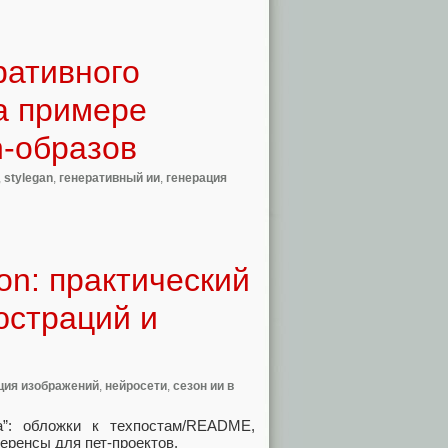
ративного
а примере
n-образов
,
stylegan
,
генеративный ии
,
генерация
ion: практический
юстраций и
ция изображений
,
нейросети
,
сезон ии в
а”: обложки к техпостам/README,
еренсы для пет-проектов.