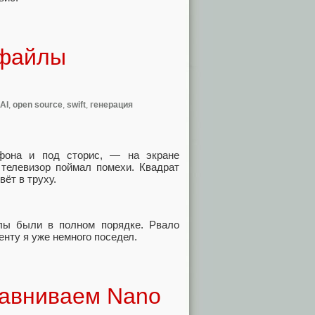
 файлы
 AI
,
open source
,
swift
,
генерация
фона и под сторис, — на экране
 телевизор поймал помехи. Квадрат
ёт в труху.
лы были в полном порядке. Рвало
енту я уже немного поседел.
равниваем Nano