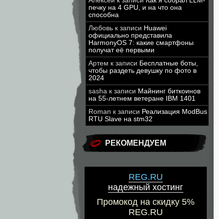
Алексей
к записи
Как я собрал LLM-
печку на 4 GPU, и на что она
способна
Любовь
к записи
Huawei
официально представила
HarmonyOS 7: какие смартфоны
получат её первыми
Артем
к записи
Бесплатные боты,
чтобы раздеть девушку по фото в
2024
sasha
к записи
Майнинг биткоинов
на 55-летнем ветеране IBM 1401
Roman
к записи
Реализация ModBus
RTU Slave на stm32
РЕКОМЕНДУЕМ
REG.RU
надежный хостинг
Промокод на скидку 5%
REG.RU