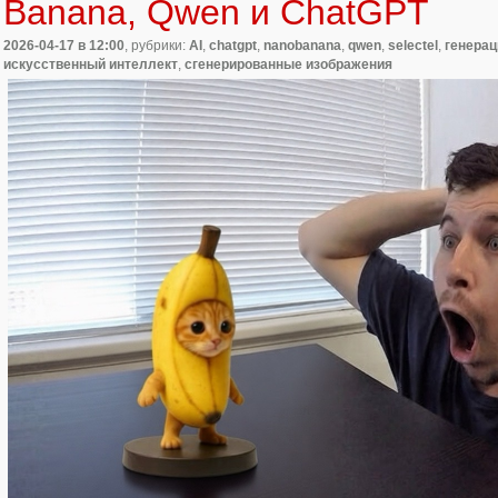
Banana, Qwen и ChatGPT
2026-04-17
в 12:00
, рубрики:
AI
,
chatgpt
,
nanobanana
,
qwen
,
selectel
,
генерац
искусственный интеллект
,
сгенерированные изображения