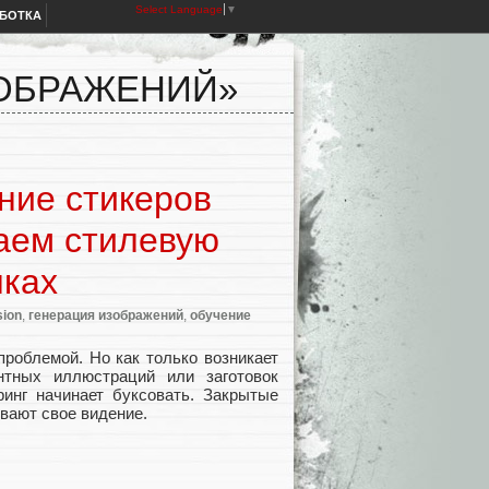
Select Language
▼
АБОТКА
ЗОБРАЖЕНИЙ»
ние стикеров
чаем стилевую
нках
sion
,
генерация изображений
,
обучение
роблемой. Но как только возникает
нтных иллюстраций или заготовок
инг начинает буксовать. Закрытые
вают свое видение.