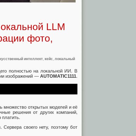
локальной LLM
рации фото,
кусственный интеллект
,
кейс
,
локальный
щего полностью на локальной ИИ. В
ации изображений —
AUTOMATIC1111
.
ть множество открытых моделей и её
ачные решения от других компаний,
о платить.
. Сервера своего нету, поэтому бот