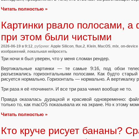
Читать полностью »
Картинки рвало полосами, а
при этом были чистыми
2026-06-19
в 9:12
, рубрики:
Apple Silicon
,
flux.2
,
Klein
,
MacOS
,
mlx
,
on-device
изображений
,
локальная нейросеть
Три ночи я был уверен, что у меня сломан рендер.
Вертикальные картинки — те самые 9:16, под обои теле
разъезжались горизонтальными полосами. Как будто старый
рисуется нормально. Горизонталь — нормально. А вертикалку рв
Три раза я её «починил». И все три раза чинил вообще не то.
Правда оказалась дурацкой и красивой одновременно: фай
только то, как macOS показывала их на экране. Но к этому мом
Читать полностью »
Кто круче рисует бананы? С