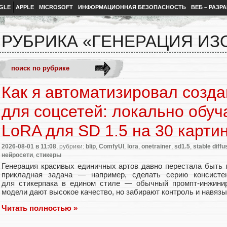
GLE
APPLE
MICROSOFT
ИНФОРМАЦИОННАЯ БЕЗОПАСНОСТЬ
ВЕБ – РАЗР
РУБРИКА «ГЕНЕРАЦИЯ И
Как я автоматизировал созда
для соцсетей: локально обу
LoRA для SD 1.5 на 30 карти
2026-08-01
в 11:08
, рубрики:
blip
,
ComfyUI
,
lora
,
onetrainer
,
sd1.5
,
stable diffu
нейросети
,
стикеры
Генерация красивых единичных артов давно перестала быть п
прикладная задача — например, сделать серию консисте
для стикерпака в едином стиле — обычный промпт‑инжинир
модели дают высокое качество, но забирают контроль и навязы
Читать полностью »