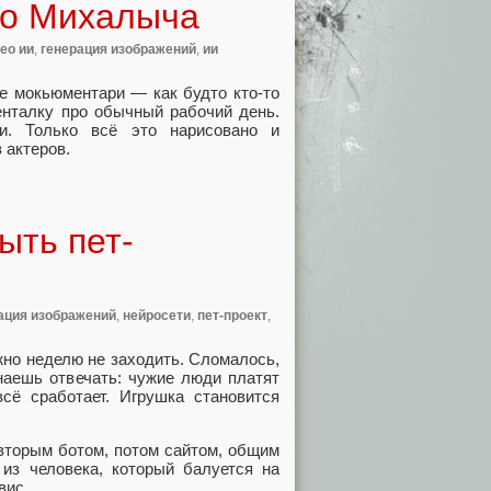
ро Михалыча
ео ии
,
генерация изображений
,
ии
е мокьюментари — как будто кто‑то
енталку про обычный рабочий день.
и. Только всё это нарисовано и
 актеров.
ыть пет-
ация изображений
,
нейросети
,
пет-проект
,
ожно неделю не заходить. Сломалось,
наешь отвечать: чужие люди платят
сё сработает. Игрушка становится
 вторым ботом, потом сайтом, общим
 из человека, который балуется на
вис.