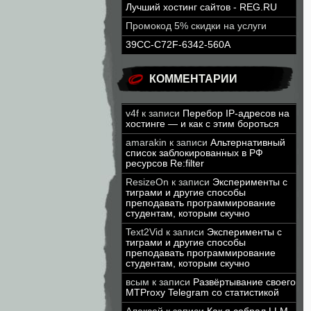
Лучший хостинг сайтов - REG.RU
Промокод 5% скидки на услуги
39CC-C72F-6342-560A
КОММЕНТАРИИ
v4f
к записи
Перебор IP-адресов на
хостинге — и как с этим бороться
amarakin
к записи
Альтернативный
список заблокированных в РФ
ресурсов Re:filter
ResizeOn
к записи
Эксперименты с
тиграми и другие способы
преподавать программирование
студентам, которым скучно
Text2Vid
к записи
Эксперименты с
тиграми и другие способы
преподавать программирование
студентам, которым скучно
всым
к записи
Развёртывание своего
MTProxy Telegram со статистикой