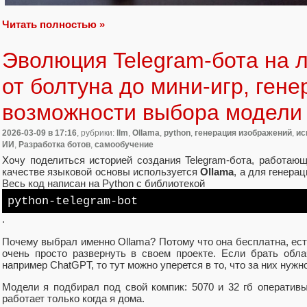
Читать полностью »
Эволюция Telegram-бота на 
от болтуна до мини-игр, гене
возможности выбора модели
2026-03-09
в 17:16
, рубрики:
llm
,
Ollama
,
python
,
генерация изображений
,
ис
ИИ
,
Разработка ботов
,
самообучение
Хочу поделиться историей создания Telegram-бота, работаю
качестве языковой основы используется
Ollama
, а для генер
Весь код написан на Python с библиотекой
python-telegram-bot
.
Почему выбрал именно Ollama? Потому что она бесплатна, ес
очень просто развернуть в своем проекте. Если брать обл
например ChatGPT, то тут можно уперется в то, что за них нужн
Модели я подбирал под свой компик: 5070 и 32 гб оперативы
работает только когда я дома.