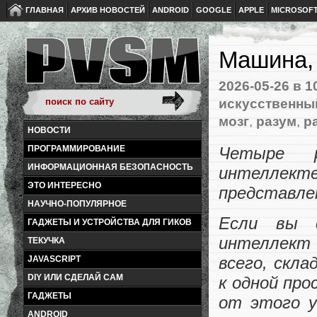
ГЛАВНАЯ
АРХИВ НОВОСТЕЙ
ANDROID
GOOGLE
APPLE
MICROSOF
Машина, 
2026-05-26
в 1
искусственны
мозг
,
разум
,
р
НОВОСТИ
Четыре р
ПРОГРАММИРОВАНИЕ
ИНФОРМАЦИОННАЯ БЕЗОПАСНОСТЬ
интеллект
ЭТО ИНТЕРЕСНО
представле
НАУЧНО-ПОПУЛЯРНОЕ
Если вы с
ГАДЖЕТЫ И УСТРОЙСТВА ДЛЯ ГИКОВ
интеллект 
ТЕКУЧКА
всего, скл
JAVASCRIPT
DIY ИЛИ СДЕЛАЙ САМ
к одной пр
ГАДЖЕТЫ
от этого у
ANDROID