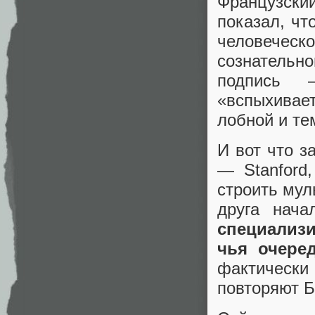
Французски
показал, чт
человечес
сознатель
подпись 
«вспыхивае
лобной и те
И вот что з
— Stanford,
строить мул
друга нача
специализ
чья очере
фактически
повторяют Б