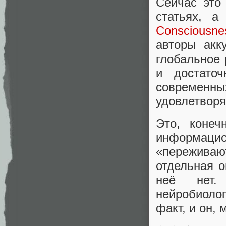
Сейчас это
статьях, 
Consciousne
авторы акк
глобальное 
и достато
современн
удовлетворя
Это, конеч
информаци
«пережива
отдельная о
неё нет.
нейробиоло
факт, и он, 