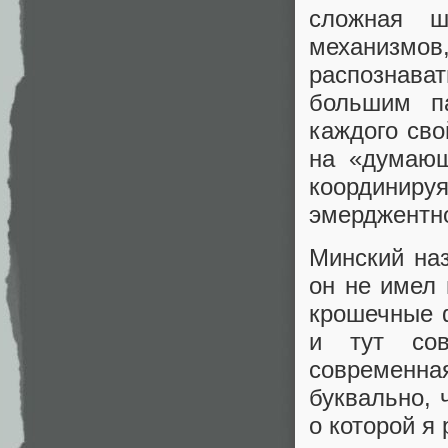
сложная 
механизмов,
распознав
большим п
каждого сво
на «думающ
координиру
эмерджентно
Минский наз
он не имел 
крошечные 
и тут сов
современна
буквально, 
о которой я