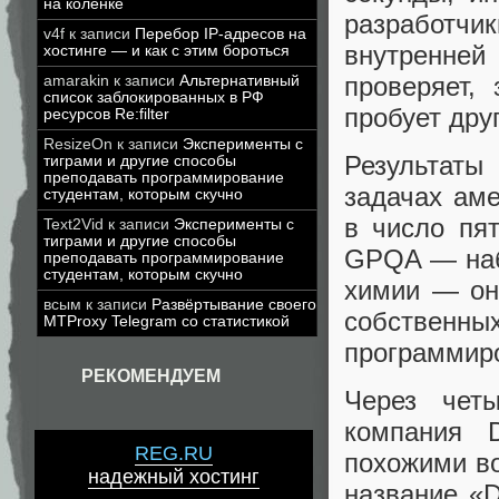
на коленке
разработчи
v4f
к записи
Перебор IP-адресов на
внутренней 
хостинге — и как с этим бороться
проверяет,
amarakin
к записи
Альтернативный
список заблокированных в РФ
пробует дру
ресурсов Re:filter
ResizeOn
к записи
Эксперименты с
Результат
тиграми и другие способы
преподавать программирование
задачах ам
студентам, которым скучно
в число пя
Text2Vid
к записи
Эксперименты с
тиграми и другие способы
GPQA — наб
преподавать программирование
студентам, которым скучно
химии — он
всым
к записи
Развёртывание своего
собствен
MTProxy Telegram со статистикой
программиро
РЕКОМЕНДУЕМ
Через чет
компания 
REG.RU
похожими во
надежный хостинг
название «