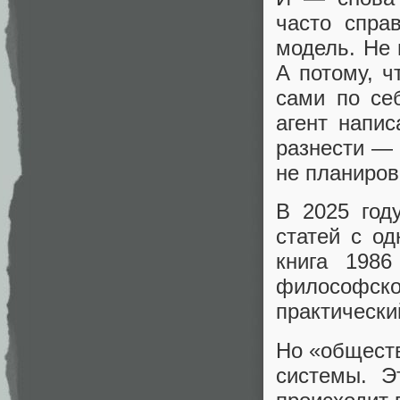
часто спра
модель. Не 
А потому, ч
сами по се
агент напис
разнести — 
не планиров
В 2025 год
статей с о
книга 1986
философск
практически
Но «обществ
системы. 