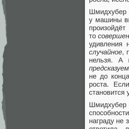
Шмидхубер п
у машины вн
произойдё
то
совершен
удивления 
случайное
,
нельзя. А 
предсказуе
не до конца
роста. Есл
становится 
Шмидхубер 
способности
награду не з
ответила 