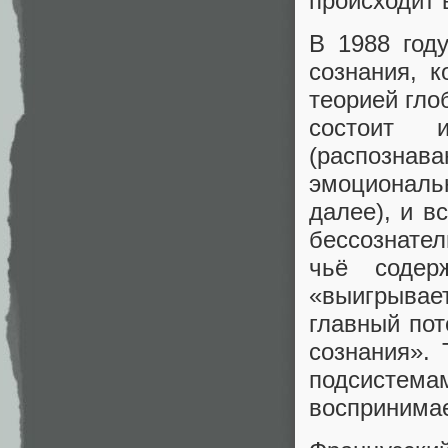
происходит 
В 1988 год
сознания, 
теорией гло
состоит 
(распознава
эмоциональ
далее), и в
бессознате
чьё содер
«выигрывает
главный пот
сознания». 
подсистем
воспринима