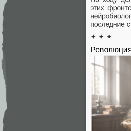
этих фронто
нейробио
последние с
✦ ✦ ✦
Революция