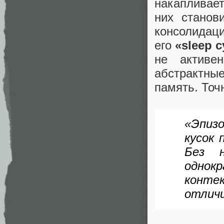
накапливает
них станов
консолида
его
«sleep c
не активе
абстрактны
память. Точ
«Эпиз
кусок 
Без 
однок
конте
отличи