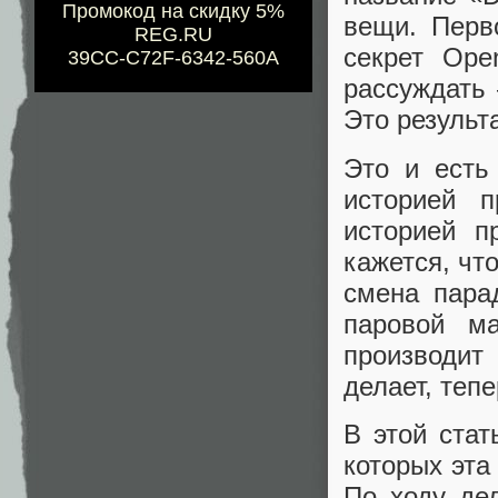
Промокод на скидку 5%
вещи. Перв
REG.RU
секрет Ope
39CC-C72F-6342-560A
рассуждать 
Это результ
Это и есть
историей 
историей п
кажется, чт
смена пара
паровой м
производит
делает, тепе
В этой стат
которых эта
По ходу де