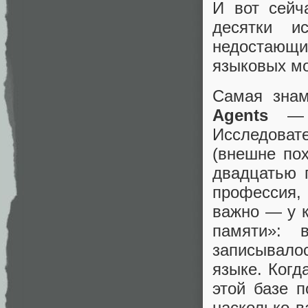
И вот сейч
десятки и
недостающи
языковых м
Самая знам
Agents
— е
Исследоват
(внешне по
двадцатью 
профессия,
важно — у 
памяти»: 
записывало
языке. Когд
этой базе п
насколько в