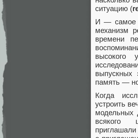
ситуацию (
r
И — самое 
механизм р
времени пе
воспомина
высокого 
исследова
выпускных 
память — но
Когда исс
устроить ве
модельных 
всякого ц
приглашали 