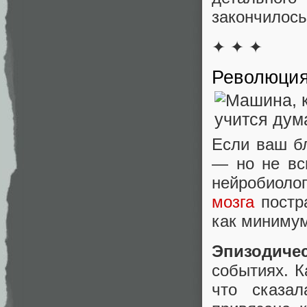
закончилось
✦ ✦ ✦
Революция
Если ваш бл
— но не вс
нейробиоло
мозга
постра
как минимум
Эпизодиче
событиях. К
что сказа