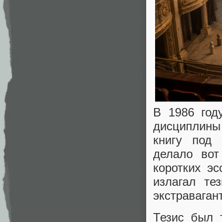
В 1986 год
дисциплины
книгу под
делало вот
коротких э
излагал те
экстраваган
Тезис был 