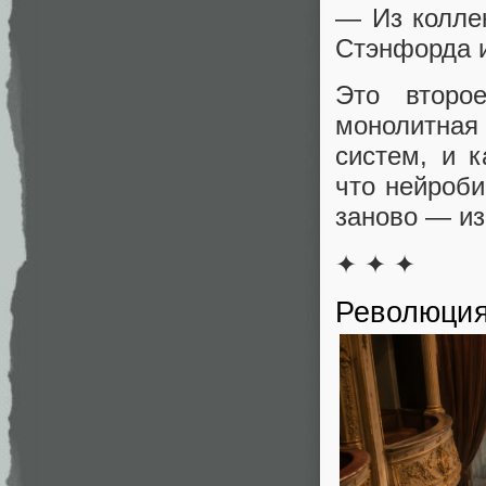
— Из коллек
Стэнфорда и
Это второ
монолитная 
систем, и 
что нейроби
заново — из
✦ ✦ ✦
Революция