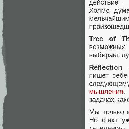
действие —
Холмс дума
мельчайши
произошедше
Tree of T
возможных 
выбирает л
Reflection
—
пишет себе
следующем
мышления
,
задачах как
Мы только н
Но факт уж
детальног