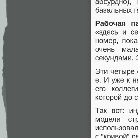
абсурдно),
базальных г
Рабочая п
«здесь и с
номер, пока
очень мал
секундами. 
Эти четыре 
е. И уже к 
его коллег
которой до 
Так вот: и
модели ст
использовал
с “кривой” 