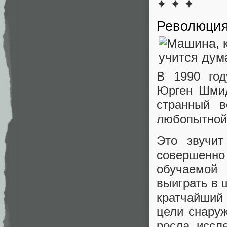
✦ ✦ ✦
Революция
В 1990 год
Юрген Шмид
странный в
любопытной
Это звучи
совершенн
обучаемой
выиграть в 
кратчайший
цели снару
росла, иссл