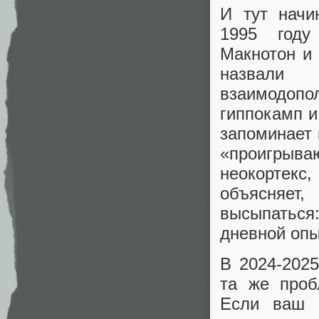
И тут начи
1995 году
Макнотон и
назвал
взаимодоп
гиппокамп и
запоминает 
«проигрыв
неокортек
объясняет
высыпатьс
дневной опы
В 2024-2025
та же проб
Если ваш 