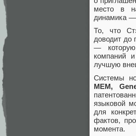
о приглашен
место в н
динамика — 
То, что Ст
доводит до 
— котору
компаний и
лучшую вне
Системы н
MEM, Gene
патентован
языковой м
для конкре
фактов, пр
момента.