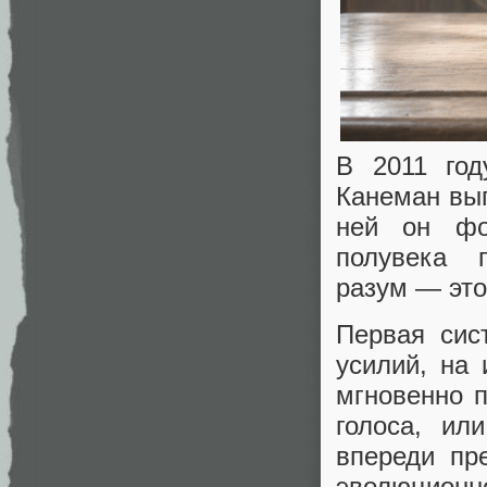
В 2011 год
Канеман вып
ней он фо
полувека п
разум — это
Первая сис
усилий, на 
мгновенно п
голоса, ил
впереди пр
эволюционно