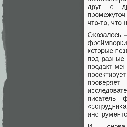
друг с др
промежуточн
что-то, что
Оказалось —
фреймвор
которые поз
под разные 
продакт-м
проектируе
проверяет
исследовате
писатель ф
«сотрудни
инструменто
И — снова 