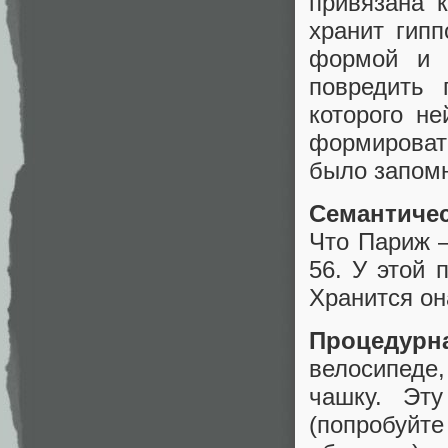
привязана 
хранит гип
формой и 
повредить
которого не
формировать
было запомн
Семантиче
Что Париж —
56. У этой 
Хранится он
Процедурн
велосипеде,
чашку. Эт
(попробуйт