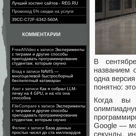
Лучший хостинг сайтов - REG.RU
Промокод 5% скидки на услуги
39CC-C72F-6342-560A
КОММЕНТАРИИ
FreeAIVideo
к записи
Эксперименты
с тиграми и другие способы
преподавать программирование
В сентябр
студентам, которым скучно
названием 
Влад
к записи
NAVIS —
многоцелевой быстросборный
одна версия
беспилотный катамаран
понятно: эт
Азат
к записи
Как я собрал LLM-
печку на 4 GPU, и на что она
способна
Когда вы
FileCompare
к записи
Эксперименты
олимпиадн
с тиграми и другие способы
преподавать программирование
программир
студентам, которым скучно
Google — мо
Феликс
к записи
База данных
секунды, ин
простых чисел до ста миллиардов