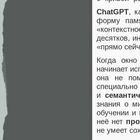
ChatGPT
, 
форму пам
«контекстно
десятков, и
«прямо сейч
Когда окно
начинает ис
она не по
специал
и
семантич
знания о м
обучении и 
неё нет
про
не умеет со