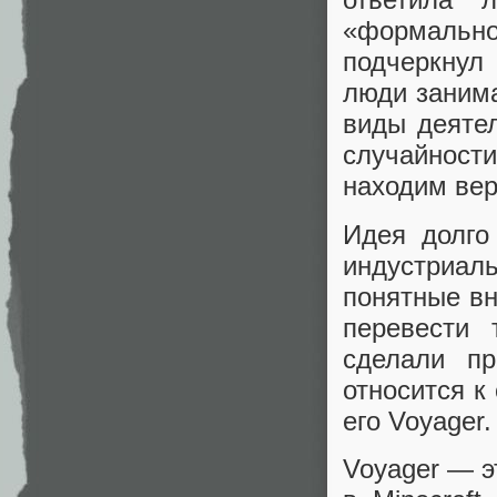
«формально
подчеркнул 
люди занима
виды деятел
случайности
находим вер
Идея долго
индустриал
понятные вн
перевести 
сделали пр
относится к
его Voyager.
Voyager — э