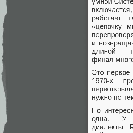
умной Систе
включается
работает 
«цепочку м
перепровер
и возвраща
длиной — то
финал много
Это первое 
1970-х п
переоткрыл
нужно по те
Но интерес
одна. У
диалекты.