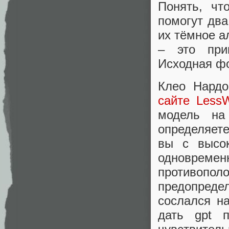
Понять, чт
помогут два
их тёмное а
– это при
Исходная ф
Клео Нард
сайте Less
модель на
определяете
вы с высок
одноврем
противопол
предопреде
сослался на
дать gpt 