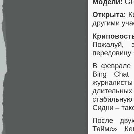
Модели:
GPT
Открыта:
Ке
другими уча
Криповост
Пожалуй, 
передовицу 
В феврале 
Bing Chat 
журналист
длительных
стабильную
Сидни – так
После дву
Таймс» Ке