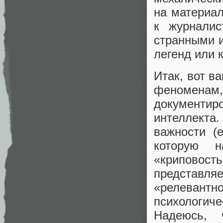
на материал
к журналис
странными и
легенд или 
Итак, вот в
феномен
документи
интеллекта
важности (
которую 
«криповост
представляе
«релевантно
психологиче
Надеюсь, 