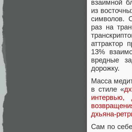
взаимной б
из восточны
символов. 
раз на тра
транскрипт
аттрактор 
13% взаимо
вредные за
дорожку.
Масса медит
в стиле «
дх
интервью,
возвращени
дхьяна-ретр
Сам по себе