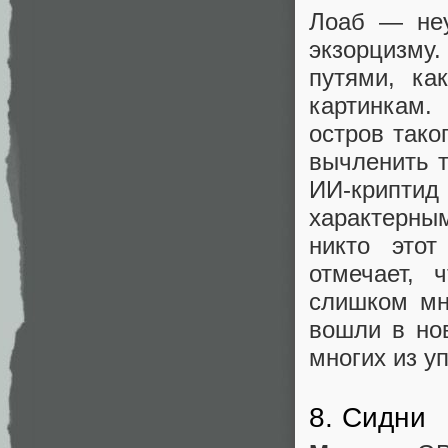
Лоаб — неу
экзорцизму
путями, ка
картинкам
остров тако
вычленить т
ИИ-криптид
характерны
никто этот
отмечает, 
слишком мн
вошли в но
многих из у
8. Сидни