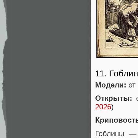
11. Гобли
Модели:
от 
Открыты:
с
2026
)
Криповост
Гоблины — 