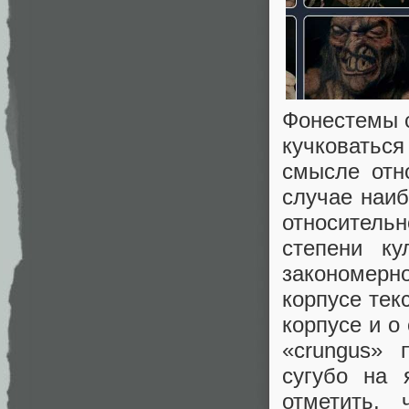
Фонестемы с
кучковатьс
смысле отн
случае наиб
относительн
степени ку
закономер
корпусе тек
корпусе и о
«crungus» 
сугубо на 
отметить,