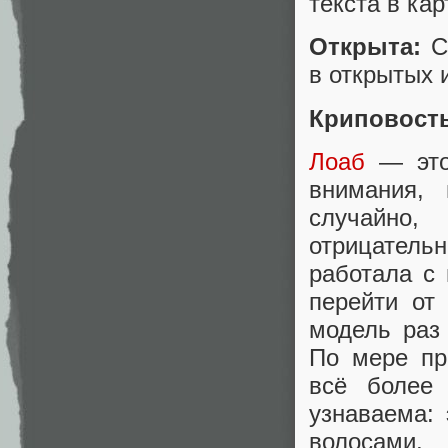
текста в ка
Открыта:
С
в открытых 
Криповост
Лоаб
— это 
внимания, 
случайно
отрицатель
работала с
перейти от
модель раз
По мере пр
всё более
узнаваема:
волосами,