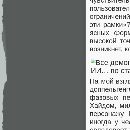
чувствител
пользоват
ограничений
эти рамки»?
ясных форм
высокой точ
возникнет, 
На мой взгл
доппельген
фазовых пе
Хайдом, ми
персонажу 
иногда у ч
овладевает 