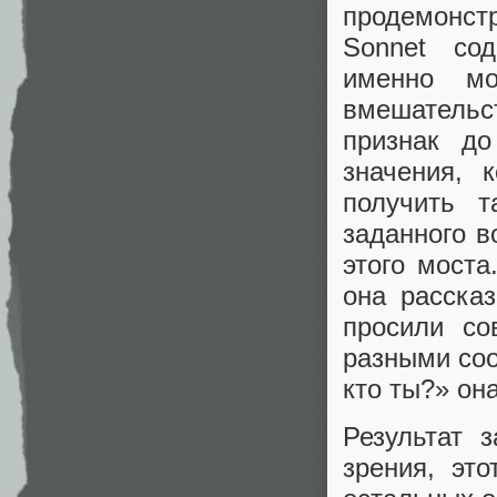
продемонстр
Sonnet сод
именно м
вмешательс
признак до
значения, 
получить т
заданного в
этого моста
она расска
просили со
разными соо
кто ты?» он
Результат 
зрения, эт