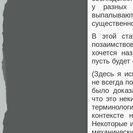
у разных 
выпалываю
существенно
В этой ста
позаимствов
хочется на
пусть будет
(Здесь я и
не всегда п
было доказ
что это нек
терминоло
контексте 
Некоторые 
механическ