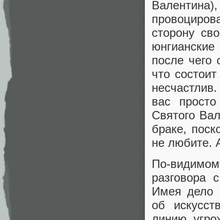
Валентина
провоциро
сторону св
юнгианские
после чего 
что состоит
несчастлив.
вас прост
Святого Вал
браке, поск
не любите. 
По-видимом
разговора 
Имея дело 
об искусст
линию, угро