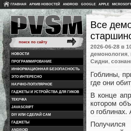
ГЛАВНАЯ
АРХИВ НОВОСТЕЙ
ANDROID
GOOGLE
APPLE
MICROSOF
Все дем
старшин
2026-06-28
в 1
демонология
,
НОВОСТИ
Сидни
,
сознан
ПРОГРАММИРОВАНИЕ
ИНФОРМАЦИОННАЯ БЕЗОПАСНОСТЬ
Гоблины, пр
ЭТО ИНТЕРЕСНО
где они обит
НАУЧНО-ПОПУЛЯРНОЕ
ГАДЖЕТЫ И УСТРОЙСТВА ДЛЯ ГИКОВ
В конце ап
ТЕКУЧКА
котором объ
JAVASCRIPT
о гоблинах.
DIY ИЛИ СДЕЛАЙ САМ
ГАДЖЕТЫ
Получился 
ANDROID