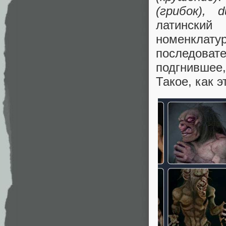
(грибок), 
латинский
номенклату
последоват
подгнившее
Такое, как э