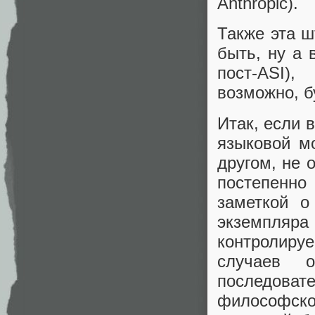
Anthropic).
Также эта ш
быть, ну а 
пост-ASI)
возможно, б
Итак, если 
языковой м
другом, не 
постепенно
заметкой о
экземпляра 
контролиру
случаев о
последова
философс