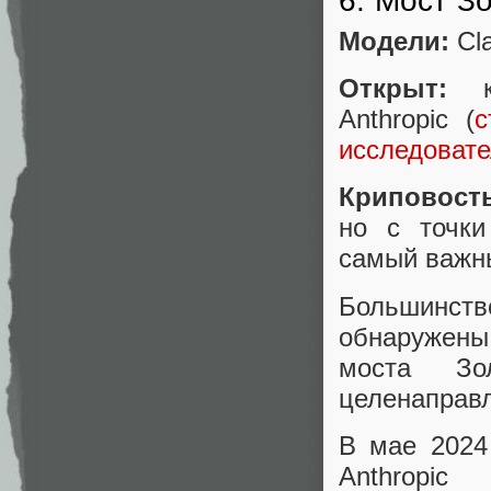
6. Мост З
Модели:
Cla
Открыт:
ко
Anthropic (
с
исследовате
Криповост
но с точки
самый важны
Большинст
обнаружены 
моста Зо
целенаправл
В мае 2024
Anthrop