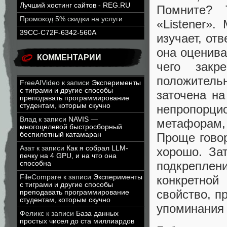
Лучший хостинг сайтов - REG.RU
Помните? 
Промокод 5% скидки на услуги
«Listener».
39CC-C72F-6342-560A
изучает, от
она оценива
КОММЕНТАРИИ
чего закр
положител
FreeAIVideo
к записи
Эксперименты
с тиграми и другие способы
заточена на
преподавать программирование
студентам, которым скучно
непропор
Влад
к записи
NAVIS —
метафорам,
многоцелевой быстросборный
беспилотный катамаран
Проще говор
Азат
к записи
Как я собрал LLM-
хорошо. За
печку на 4 GPU, и на что она
подкреплен
способна
FileCompare
к записи
Эксперименты
конкретно
с тиграми и другие способы
свойство, п
преподавать программирование
студентам, которым скучно
упоминания 
Феликс
к записи
База данных
простых чисел до ста миллиардов