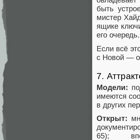
быть устро
мистер Хайд
ящике ключи
его очередь.
Если всё эт
с Новой — о
7. Аттрак
Модели:
по
имеются соо
в других п
Открыт:
мн
документир
65); вп