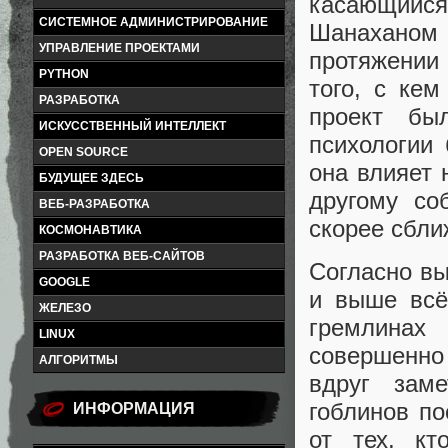
касающийс
СИСТЕМНОЕ АДМИНИСТРИРОВАНИЕ
Шанаханом
УПРАВЛЕНИЕ ПРОЕКТАМИ
протяжении
PYTHON
того, с кем
РАЗРАБОТКА
проект бы
ИСКУССТВЕННЫЙ ИНТЕЛЛЕКТ
психологии
OPEN SOURCE
она влияет 
БУДУЩЕЕ ЗДЕСЬ
другому со
ВЕБ-РАЗРАБОТКА
скорее сбл
КОСМОНАВТИКА
РАЗРАБОТКА ВЕБ-САЙТОВ
Согласно вы
GOOGLE
и выше всё
ЖЕЛЕЗО
гремлинах
LINUX
совершенно
АЛГОРИТМЫ
вдруг зам
гоблинов по
ИНФОРМАЦИЯ
от тех, кт