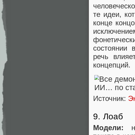
человеческо
те идеи, ко
конце концо
исключение
фонетическ
состоянии 
речь влияе
концепций.
Источник:
Э
9. Лоаб
Модели:
не