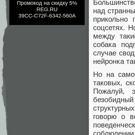
Большинство
Промокод на скидку 5%
REG.RU
над странны
39CC-C72F-6342-560A
прикольно 
соцсетях. 
между таки
собака под
случае свод
нейронка та
Но на само
таковых, ск
Пожалуй, э
безобидный
структурны
говорю о в
поведенче
соблюдении