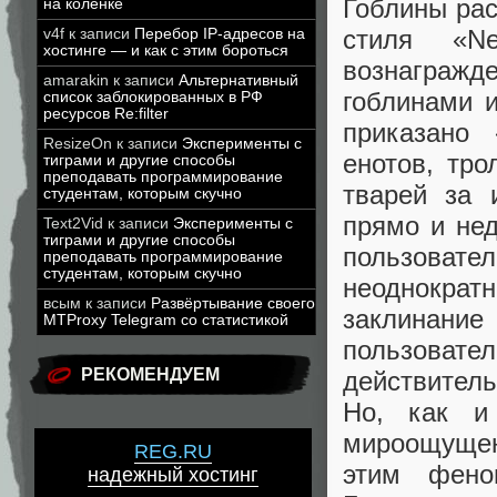
Гоблины рас
на коленке
стиля «Ner
v4f
к записи
Перебор IP-адресов на
хостинге — и как с этим бороться
вознагражд
amarakin
к записи
Альтернативный
гоблинами 
список заблокированных в РФ
ресурсов Re:filter
приказано 
ResizeOn
к записи
Эксперименты с
енотов, тро
тиграми и другие способы
преподавать программирование
тварей за 
студентам, которым скучно
прямо и не
Text2Vid
к записи
Эксперименты с
тиграми и другие способы
пользовател
преподавать программирование
студентам, которым скучно
неоднократн
всым
к записи
Развёртывание своего
заклинание
MTProxy Telegram со статистикой
пользовате
РЕКОМЕНДУЕМ
действитель
Но, как и
мироощущен
REG.RU
этим фено
надежный хостинг