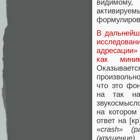
видимому
активируе
формулировк
В дальнейш
исследов
адресации»
как мини
Оказывает
произвольн
что это фон
на так на
звукосмысло
на котором
ответ на [к
«
crash» (р
(крушение)
.