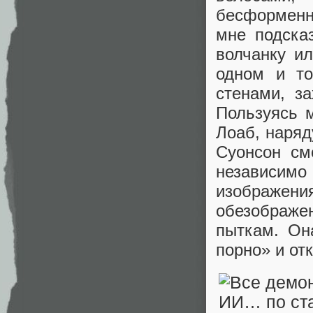
бесформенн
мне подска
волчанку ил
одном и то
стенами, з
Пользуясь 
Лоаб, наряд
Суонсон см
независим
изображен
обезображ
пыткам. Он
порно» и от