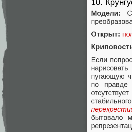
10. Крунгу
Модели:
Cr
преобразова
Открыт:
по
Криповост
Если попро
нарисовать 
пугающую ч
по правде 
отсутствуе
стабильног
перекрести
бытовало м
репрезента