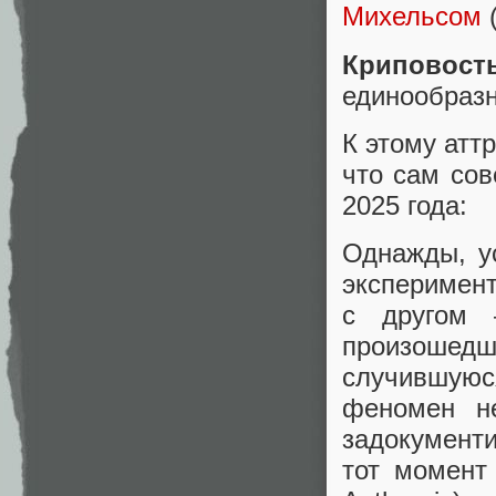
Михельсом
(
Криповост
единообразн
К этому атт
что сам сов
2025 года:
Однажды, ус
эксперимент
с другом 
произошед
случившуюся
феномен н
задокументи
тот момент