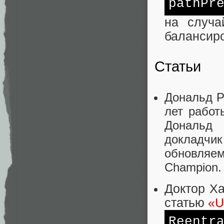
pathPr
на случа
балансир
Статьи
Дональд 
лет работ
Дональд
докладчи
обновляем
Champion.
Доктор Ха
статью
«U
Reentr