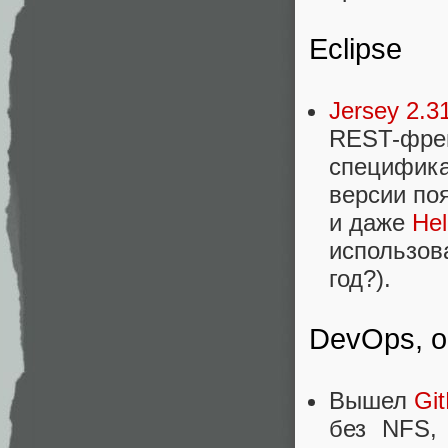
Eclipse
Jersey 2.3
REST-фре
специфика
версии по
и даже
Hel
использова
год?).
DevOps, о
Вышел
Git
без NFS, 