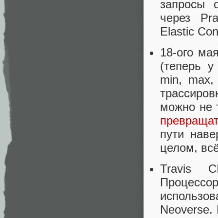
запросы 
через Pr
Elastic Co
18-ого м
(теперь у
min, max,
трассиров
можно не 
превраща
пути наве
целом, вс
Travis
Процесс
использо
Neoverse.