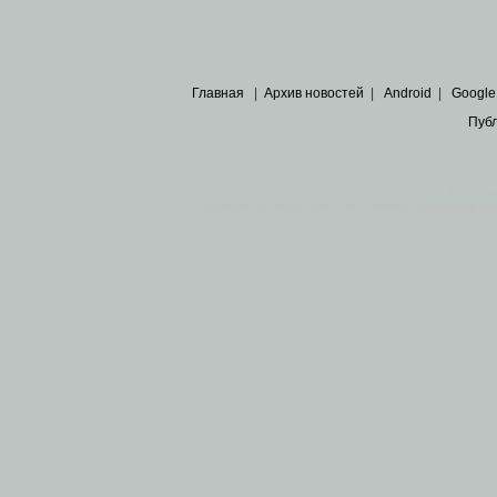
Главная
|
Архив новостей
|
Android
|
Google
Пуб
Все пра
Основными материалами сайта являются
архивные ко