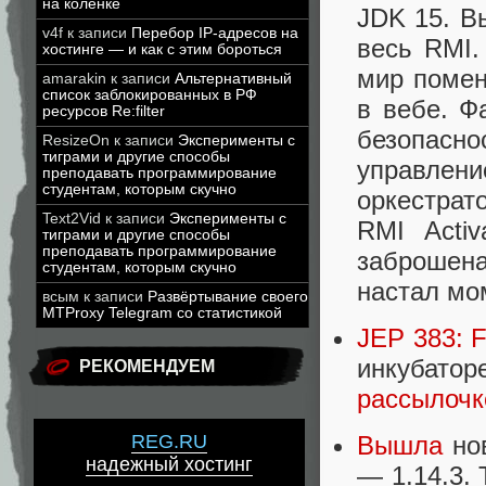
на коленке
JDK 15. Вы
v4f
к записи
Перебор IP-адресов на
весь RMI.
хостинге — и как с этим бороться
мир помен
amarakin
к записи
Альтернативный
список заблокированных в РФ
в вебе. Ф
ресурсов Re:filter
безопасн
ResizeOn
к записи
Эксперименты с
тиграми и другие способы
управлен
преподавать программирование
студентам, которым скучно
оркестрат
Text2Vid
к записи
Эксперименты с
RMI Activ
тиграми и другие способы
преподавать программирование
заброшена
студентам, которым скучно
настал мо
всым
к записи
Развёртывание своего
MTProxy Telegram со статистикой
JEP 383: 
инкубатор
РЕКОМЕНДУЕМ
рассылочк
Вышла
нов
REG.RU
надежный хостинг
— 1.14.3. 