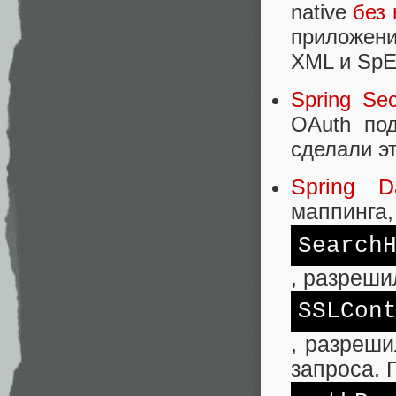
native
без
приложени
XML и SpE
Spring Sec
OAuth по
сделали эт
Spring D
маппинга
Search
, разреши
SSLCon
, разреши
запроса.