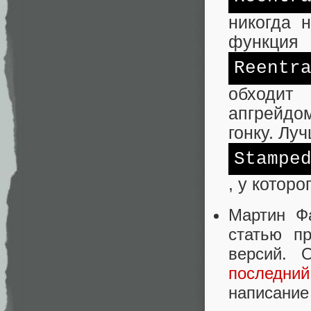
никогда н
функция
Reentr
обходит 
апгрейдо
гонку. Лу
Stampe
, у которо
Мартин Ф
статью п
версий.
последний
написание