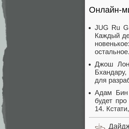
Онлайн-ми
JUG Ru Gr
Каждый де
новенькое
остальное
Джош Лон
Бхандару,
для разраб
Адам Бин
будет про
14. Кстат
Дайд