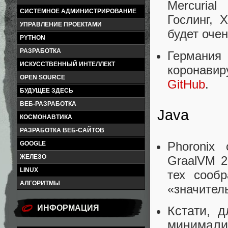
Mercuria
СИСТЕМНОЕ АДМИНИСТРИРОВАНИЕ
Гослинг, 
УПРАВЛЕНИЕ ПРОЕКТАМИ
будет очен
PYTHON
РАЗРАБОТКА
Германия
ИСКУССТВЕННЫЙ ИНТЕЛЛЕКТ
коронави
OPEN SOURCE
GitHub
.
БУДУЩЕЕ ЗДЕСЬ
ВЕБ-РАЗРАБОТКА
Java
КОСМОНАВТИКА
РАЗРАБОТКА ВЕБ-САЙТОВ
Phoronix
GOOGLE
ЖЕЛЕЗО
GraalVM 2
LINUX
тех сооб
АЛГОРИТМЫ
«значител
ИНФОРМАЦИЯ
Кстати, 
минимали