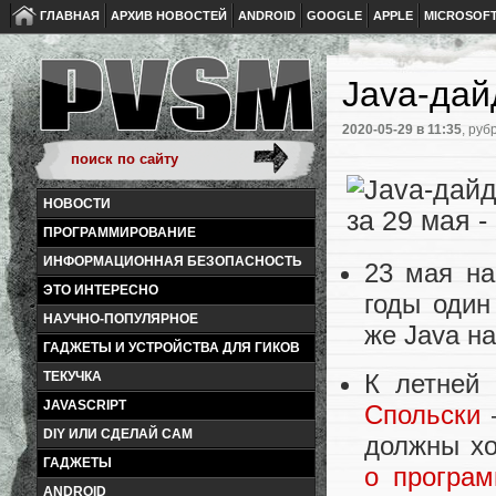
ГЛАВНАЯ
АРХИВ НОВОСТЕЙ
ANDROID
GOOGLE
APPLE
MICROSOF
Java-дай
2020-05-29
в 11:35
, руб
НОВОСТИ
ПРОГРАММИРОВАНИЕ
ИНФОРМАЦИОННАЯ БЕЗОПАСНОСТЬ
23 мая н
ЭТО ИНТЕРЕСНО
годы оди
НАУЧНО-ПОПУЛЯРНОЕ
же Java н
ГАДЖЕТЫ И УСТРОЙСТВА ДЛЯ ГИКОВ
К летней
ТЕКУЧКА
JAVASCRIPT
Спольски
—
DIY ИЛИ СДЕЛАЙ САМ
должны хо
ГАДЖЕТЫ
о програм
ANDROID