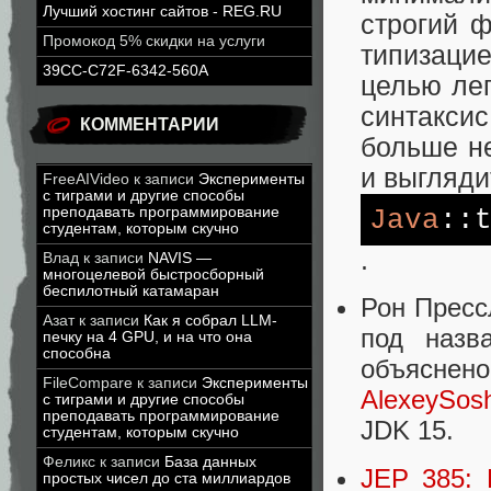
Лучший хостинг сайтов - REG.RU
строгий 
Промокод 5% скидки на услуги
типизацие
39CC-C72F-6342-560A
целью лег
синтакс
КОММЕНТАРИИ
больше не
и выгляди
FreeAIVideo
к записи
Эксперименты
с тиграми и другие способы
Java
::
преподавать программирование
студентам, которым скучно
.
Влад
к записи
NAVIS —
многоцелевой быстросборный
беспилотный катамаран
Рон Пресс
Азат
к записи
Как я собрал LLM-
под наз
печку на 4 GPU, и на что она
способна
объясне
FileCompare
к записи
Эксперименты
AlexeySos
с тиграми и другие способы
преподавать программирование
JDK 15.
студентам, которым скучно
Феликс
к записи
База данных
JEP 385: 
простых чисел до ста миллиардов