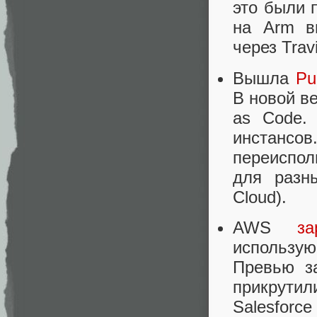
это были 
на Arm в
через Trav
Вышла
Pu
В новой в
as Code.
инстансо
переиспол
для разн
Cloud).
AWS
за
использ
Превью за
прикрутил
Salesfor