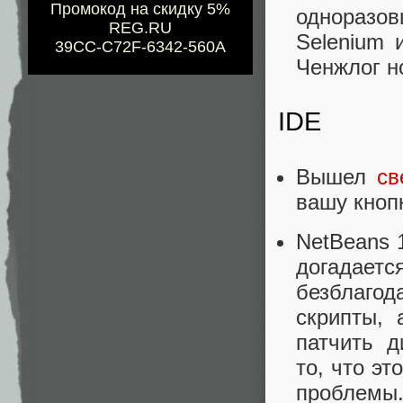
Промокод на скидку 5%
одноразо
REG.RU
Selenium 
39CC-C72F-6342-560A
Ченжлог н
IDE
Вышел
св
вашу кнопк
NetBeans 
догадаетс
безблагод
скрипты,
патчить д
то, что эт
проблемы