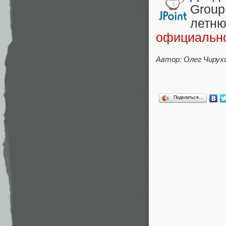
Group
лет
официальн
Автор: Олег Чирух
Поделиться…