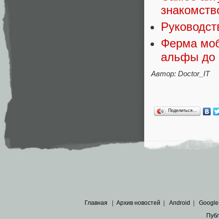
знакомство
Руководст
Ферма моб
альфы до 
Автор: Doctor_IT
Поделиться…
Главная
|
Архив новостей
|
Android
|
Google
Пуб