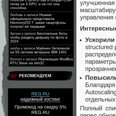
Алексей
к записи
Как я собрал LLM-
улучшенн
печку на 4 GPU, и на что она
способна
масштабир
Любовь
к записи
Huawei
управления 
официально представила
HarmonyOS 7: какие смартфоны
получат её первыми
Интересны
Артем
к записи
Бесплатные боты,
чтобы раздеть девушку по фото в
Ускорили
2024
structured
sasha
к записи
Майнинг биткоинов
на 55-летнем ветеране IBM 1401
распредел
Roman
к записи
Реализация ModBus
параметры
RTU Slave на stm32
прозрачне
РЕКОМЕНДУЕМ
Повысили
Благодаря
Autoscalin
REG.RU
отдельных 
надежный хостинг
Промокод на скидку 5%
Полный спи
REG.RU
перед обнов