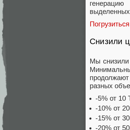
генерацию
выделенных 
Погрузитьс
Снизили 
Мы снизили
Минимальны
продолжают
разных объ
-5% от 10
-10% от 2
-15% от 3
-20% от 5