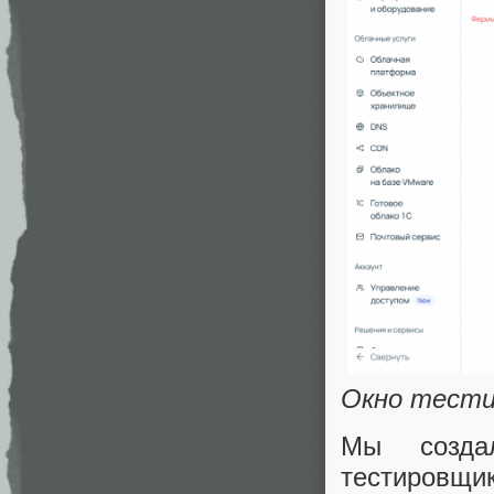
Окно тести
Мы созда
тестировщ