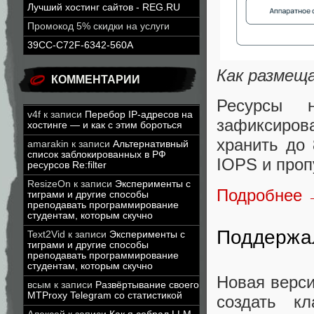
Лучший хостинг сайтов - REG.RU
Промокод 5% скидки на услуги
39CC-C72F-6342-560A
Как размещ
КОММЕНТАРИИ
Ресурсы 
v4f
к записи
Перебор IP-адресов на
зафиксиров
хостинге — и как с этим бороться
хранить до
amarakin
к записи
Альтернативный
список заблокированных в РФ
IOPS и проп
ресурсов Re:filter
ResizeOn
к записи
Эксперименты с
Подробнее
тиграми и другие способы
преподавать программирование
студентам, которым скучно
Поддержал
Text2Vid
к записи
Эксперименты с
тиграми и другие способы
преподавать программирование
студентам, которым скучно
Новая верси
всым
к записи
Развёртывание своего
MTProxy Telegram со статистикой
создать кл