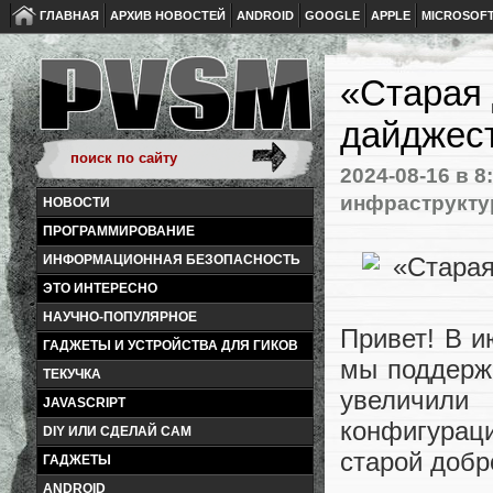
ГЛАВНАЯ
АРХИВ НОВОСТЕЙ
ANDROID
GOOGLE
APPLE
MICROSOF
«Старая 
дайджест
2024-08-16
в 8
инфраструкту
НОВОСТИ
ПРОГРАММИРОВАНИЕ
ИНФОРМАЦИОННАЯ БЕЗОПАСНОСТЬ
ЭТО ИНТЕРЕСНО
НАУЧНО-ПОПУЛЯРНОЕ
Привет! В и
ГАДЖЕТЫ И УСТРОЙСТВА ДЛЯ ГИКОВ
мы поддержа
ТЕКУЧКА
увеличили
JAVASCRIPT
конфигурац
DIY ИЛИ СДЕЛАЙ САМ
старой добр
ГАДЖЕТЫ
ANDROID