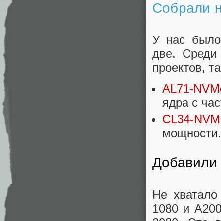
Собрали 
У нас было
две. Среди
проектов, т
AL71-NVM
ядра с час
CL34-NVM
мощности.
Добавили
Не хватало
1080 и A20