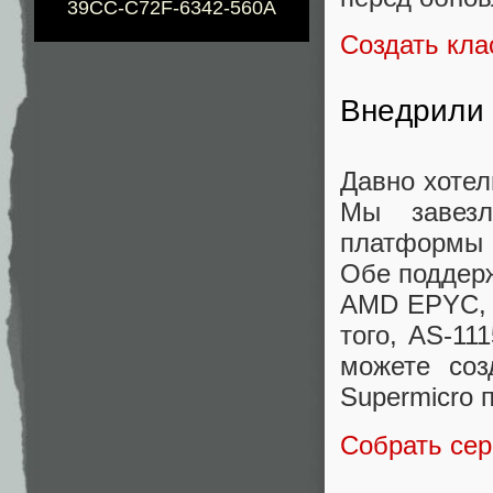
39CC-C72F-6342-560A
Создать кл
Внедрили
Давно хоте
Мы завезл
платформы 
Обе поддер
AMD EPYC, 
того, AS-1
можете соз
Supermicro 
Собрать се