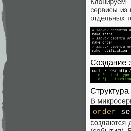
Клонируем
сервисы из 
отдельных т
# запуск сервисов и
# запуск сервиса or
# запуск сервиса no

make notification
Создание 
curl -X POST http:/
  -H 
'Content-Type:
-d
'{"customerEma
Структура
В микросер
order
-se
создаются д
(события). 