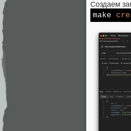
Создаем зак
make
cre