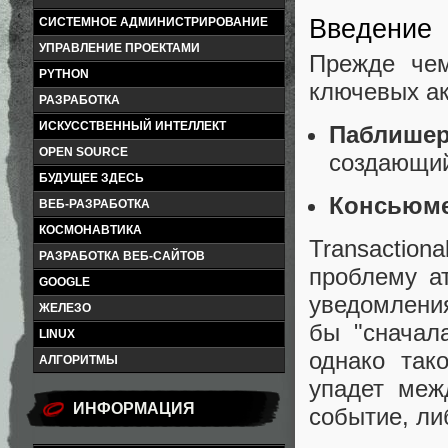
Введение
СИСТЕМНОЕ АДМИНИСТРИРОВАНИЕ
УПРАВЛЕНИЕ ПРОЕКТАМИ
Прежде чем
PYTHON
ключевых ак
РАЗРАБОТКА
ИСКУССТВЕННЫЙ ИНТЕЛЛЕКТ
Паблише
OPEN SOURCE
создающий
БУДУЩЕЕ ЗДЕСЬ
Консьюм
ВЕБ-РАЗРАБОТКА
КОСМОНАВТИКА
Transaction
РАЗРАБОТКА ВЕБ-САЙТОВ
проблему а
GOOGLE
уведомлени
ЖЕЛЕЗО
бы "сначал
LINUX
однако так
АЛГОРИТМЫ
упадет меж
ИНФОРМАЦИЯ
событие, ли