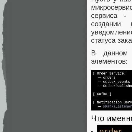
микросерви
сервиса -
создании 
уведомление
статуса зак
В данном 
элементов:
[ Order Service ]

  ├─ orders

  ├─ outbox_events 
  └─ OutboxPublishe
[ Kafka ]

[ Notification Serv
  └─ 
@KafkaListener
Что именн
order