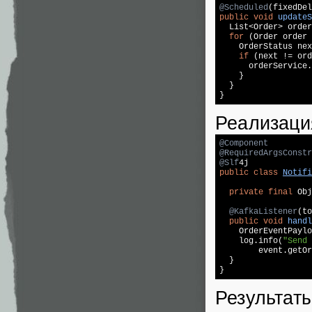
@Scheduled
(fixedDel
public
void
updateS
  List<Order> order
for
 (Order order 
    OrderStatus nex
if
 (next != ord
      orderService.
    }

  }

}
Реализация
@Component
@RequiredArgsConstr
@Slf
public
class
Notifi
private
final
 Obj
@KafkaListener
(to
public
void
handl
    OrderEventPaylo
    log.info(
"Send 
        event.getOr
  }

}
Результат