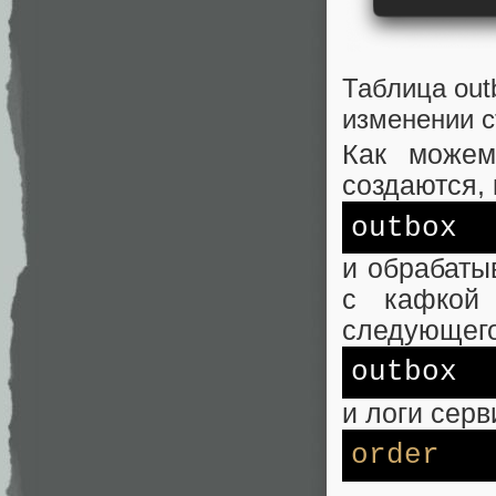
Таблица out
изменении с
Как можем
создаются,
outbox
и обрабаты
с кафкой
следующего
outbox
и логи серв
order