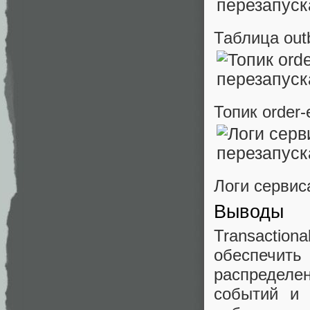
Таблица out
Топик order
Логи сервиса
Выводы
Transacti
обеспечить
распределе
событий и 