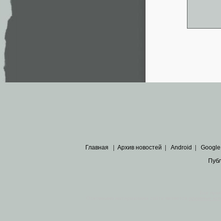
Главная
|
Архив новостей
|
Android
|
Google
Пуб
Все пра
Основными материалами сайта являются
архивные ко