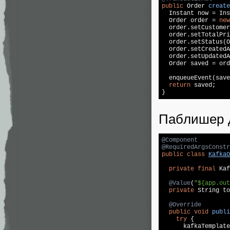
public
 Order 
create
  Instant now = Ins
  Order order = 
new
  order.setCustomer
  order.setTotalPri
  order.setStatus(O
  order.setCreatedA
  order.setUpdatedA
  Order saved = ord
  enqueueEvent(save
return
 saved;

}
Паблишер 
@Component
@RequiredArgsConstr
public
class
KafkaO
private
final
 Kaf
@Value
(
"${app.out
private
 String to
@Override
public
void
publi
try
 {

      kafkaTemplate