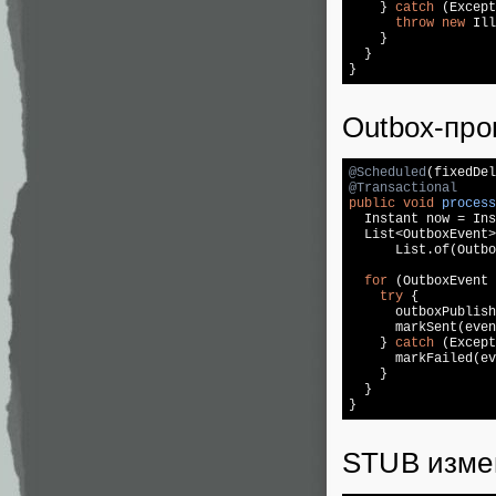
    } 
catch
 (Except
throw
new
 Ill
    }

  }

}
Outbox-про
@Scheduled
(fixedDel
@Transactional
public
void
process
  Instant now = Ins
  List<OutboxEvent>
      List.of(Outbo
for
 (OutboxEvent 
try
 {

      outboxPublish
      markSent(even
    } 
catch
 (Except
      markFailed(ev
    }

  }

}
STUB измен