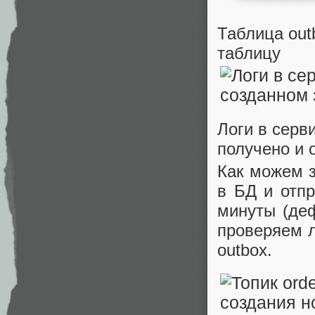
Таблица out
таблицу
Логи в серви
получено и 
Как можем з
в БД и отпр
минуты (деф
проверяем л
outbox.