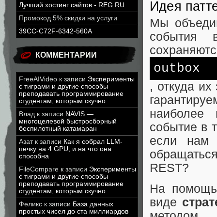
Идея патт
Лучший хостинг сайтов - REG.RU
Промокод 5% скидки на услуги
Мы объеди
39CC-C72F-6342-560A
события 
сохраняютс
КОММЕНТАРИИ
outbox
FreeAIVideo
к записи
Эксперименты
, откуда и
с тиграми и другие способы
преподавать программирование
гарантируе
студентам, которым скучно
наиболее 
Влад
к записи
NAVIS —
многоцелевой быстросборный
событие в 
беспилотный катамаран
если нам 
Азат
к записи
Как я собрал LLM-
печку на 4 GPU, и на что она
обращатьс
способна
REST?
FileCompare
к записи
Эксперименты
с тиграми и другие способы
преподавать программирование
На помощь
студентам, которым скучно
виде
страт
Феликс
к записи
База данных
простых чисел до ста миллиардов
методом