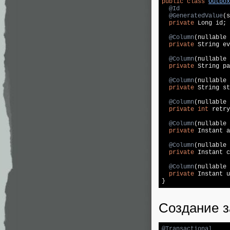
public
class
Outbox
@Id
@GeneratedValue
(s
private
 Long id;

@Column
(nullable 
private
 String ev
@Column
(nullable 
private
 String pa
@Column
(nullable 
private
 String st
@Column
(nullable 
private
int
 retry
@Column
(nullable 
private
 Instant a
@Column
(nullable 
private
 Instant c
@Column
(nullable 
private
 Instant u
}
Создание з
@Transactional