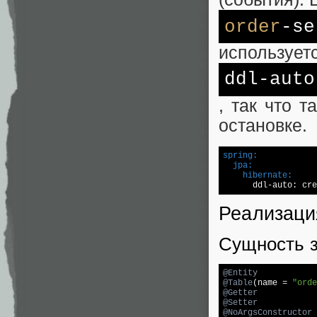
order
-se
использует
ddl-aut
, так что 
остановке.
spring:
  jpa:
    hibernate:

      ddl-auto: cr
Реализаци
Сущность з
@Entity
@Table
(name = 
"orde
@Getter
@Setter
@NoArgsConstructor