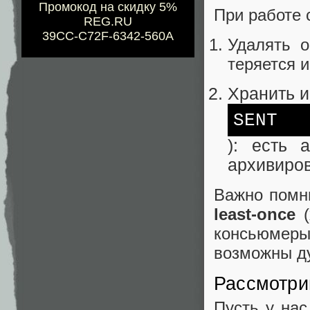
Промокод на скидку 5%
При работе 
REG.RU
39CC-C72F-6342-560A
Удалять 
теряется и
Хранить и
SENT
): есть 
архивиров
Важно помни
least-once
(
консьюме
возможны ду
Рассмотри
Пусть у нас