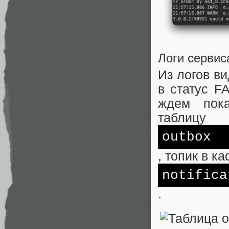
Логи сервис
Из логов в
в статус F
ждем пока
таблицу
outbox
, топик в к
notifica
.