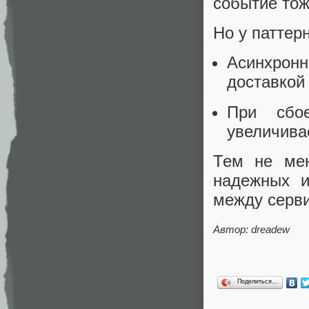
событие тож
Но у паттер
Асинхрон
доставкой
При сбое
увеличивае
Тем не мен
надежных и
между серв
Автор:
dreadew
Поделиться…