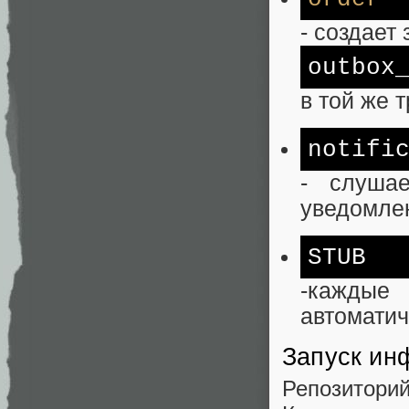
- создает 
outbox
в той же 
notifi
- слуша
уведомле
STUB
-каждые
автоматич
Запуск ин
Репозитор