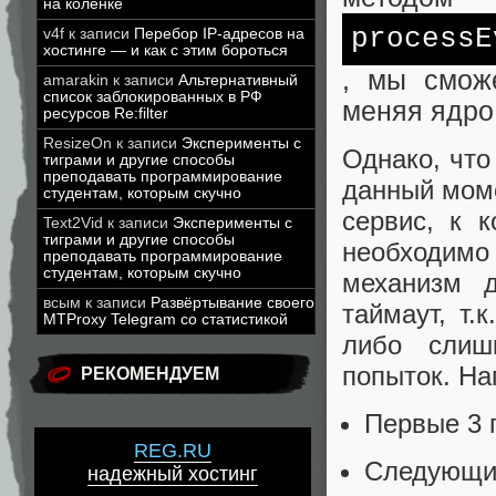
на коленке
processE
v4f
к записи
Перебор IP-адресов на
хостинге — и как с этим бороться
, мы смож
amarakin
к записи
Альтернативный
список заблокированных в РФ
меняя ядро
ресурсов Re:filter
ResizeOn
к записи
Эксперименты с
Однако, что
тиграми и другие способы
преподавать программирование
данный моме
студентам, которым скучно
сервис, к 
Text2Vid
к записи
Эксперименты с
тиграми и другие способы
необходимо
преподавать программирование
студентам, которым скучно
механизм д
всым
к записи
Развёртывание своего
таймаут, т.
MTProxy Telegram со статистикой
либо слиш
попыток. На
РЕКОМЕНДУЕМ
Первые 3 
REG.RU
Следующие
надежный хостинг