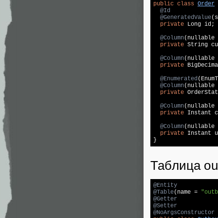
public
class
Order
@Id
@GeneratedValue
(s
private
 Long id;

@Column
(nullable 
private
 String cu
@Column
(nullable 
private
 BigDecima
@Enumerated
(EnumT
@Column
(nullable 
private
 OrderStat
@Column
(nullable 
private
 Instant c
@Column
(nullable 
private
 Instant u
}
Таблица ou
@Entity
@Table
(name = 
"outb
@Getter
@Setter
@NoArgsConstructor