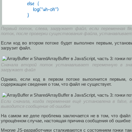
Первый поток, слева, загружает файл, если переменная file
поток, после проверки существования файла, устанавливает
Если код во втором потоке будет выполнен первым, установи
загрузит файл.
Сначала второй поток устанавливает переменную в зна
загружает файл
Однако, если код в первом потоке выполнится первым, 
содержащее сведения о том, что файл не существует.
Если сначала, когда переменная ещё установлена в false,
выводится сообщение об ошибке
На самом же деле проблема заключается не в том, что файл 
упрощённом случае, настоящая причина сообщения об ошибке —
Многие JS-разработчики сталкиваются с состоянием гонки так