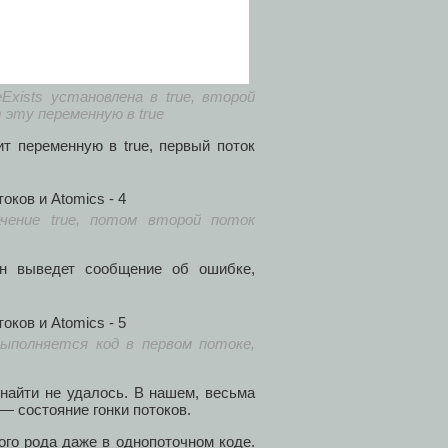
Exists установлена в true, второй
 эту переменную в true
т переменную в true, первый поток
чение true, потом второй поток
он выведет сообщение об ошибке,
 выполняется код в первом потоке,
найти не удалось. В нашем, весьма
 состояние гонки потоков.
ого рода даже в однопоточном коде.