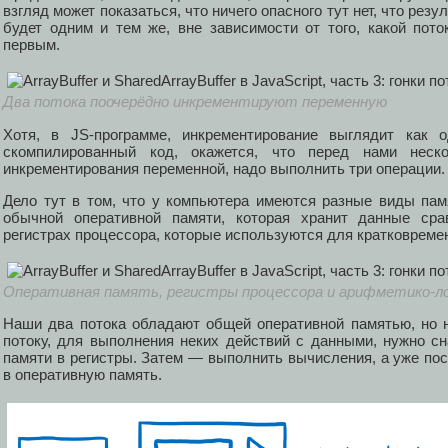
взгляд может показаться, что ничего опасного тут нет, что рез
будет одним и тем же, вне зависимости от того, какой пот
первым.
Два потока поочерёдно инкрементируют переменную
Хотя, в JS-программе, инкрементирование выглядит как о
скомпилированный код, окажется, что перед нами неско
инкрементирования переменной, надо выполнить три операции.
Дело тут в том, что у компьютера имеются разные виды пам
обычной оперативной памяти, которая хранит данные сра
регистрах процессора, которые используются для кратковреме
Оперативная память, регистры процессора и арифметико-л
Наши два потока обладают общей оперативной памятью, но 
потоку, для выполнения неких действий с данными, нужно сн
памяти в регистры. Затем — выполнить вычисления, а уже по
в оперативную память.