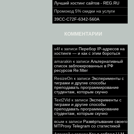
Лучший хостинг сайтов - REG.RU
Промокод 5% скидки на услуги
39CC-C72F-6342-560A
КОММЕНТАРИИ
v4f
к записи
Перебор IP-адресов на
хостинге — и как с этим бороться
amarakin
к записи
Альтернативный
список заблокированных в РФ
ресурсов Re:filter
ResizeOn
к записи
Эксперименты с
тиграми и другие способы
преподавать программирование
студентам, которым скучно
Text2Vid
к записи
Эксперименты с
тиграми и другие способы
преподавать программирование
студентам, которым скучно
всым
к записи
Развёртывание своего
MTProxy Telegram со статистикой