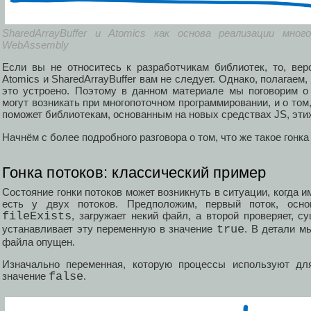
SharedArrayBuffer и Atomics как основа реализации мно
WebAssembly
Если вы не относитесь к разработчикам библиотек, то, вер
Atomics и SharedArrayBuffer вам не следует. Однако, полагаем,
это устроено. Поэтому в данном материале мы поговорим о 
могут возникать при многопоточном программировании, и о том
поможет библиотекам, основанным на новых средствах JS, эти
Начнём с более подробного разговора о том, что же такое гонка
Гонка потоков: классический пример
Состояние гонки потоков может возникнуть в ситуации, когда и
есть у двух потоков. Предположим, первый поток, осно
fileExists
, загружает некий файл, а второй проверяет, су
устанавливает эту переменную в значение
true
. В детали м
файла опущен.
Изначально переменная, которую процессы используют дл
значение
false
.