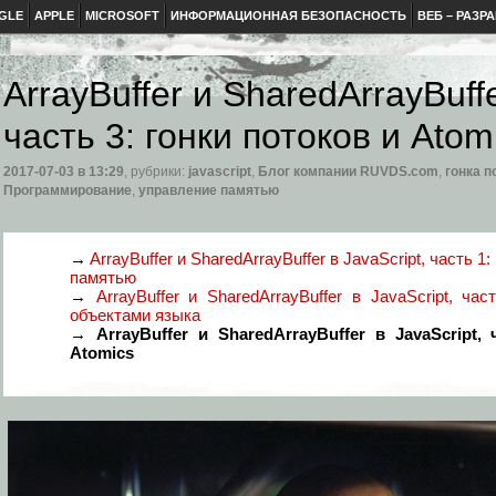
GLE
APPLE
MICROSOFT
ИНФОРМАЦИОННАЯ БЕЗОПАСНОСТЬ
ВЕБ – РАЗР
ArrayBuffer и SharedArrayBuffe
часть 3: гонки потоков и Atom
2017-07-03
в 13:29
, рубрики:
javascript
,
Блог компании RUVDS.com
,
гонка п
Программирование
,
управление памятью
→
ArrayBuffer и SharedArrayBuffer в JavaScript, часть 
памятью
→
ArrayBuffer и SharedArrayBuffer в JavaScript, ча
объектами языка
→
ArrayBuffer и SharedArrayBuffer в JavaScript,
Atomics