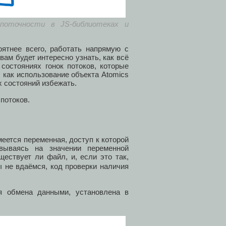
гопоточности в JS-библиотеках и
оятнее всего, работать напрямую с
 вам будет интересно узнать, как всё
состояниях гонок потоков, которые
, как использование объекта Atomics
х состояний избежать.
 потоков.
меется переменная, доступ к которой
вываясь на значении переменной
ществует ли файл, и, если это так,
ы не вдаёмся, код проверки наличия
я обмена данными, установлена в