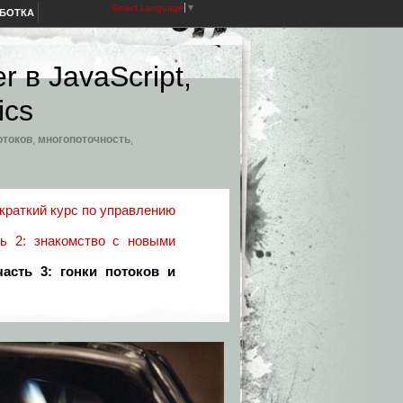
Select Language
▼
АБОТКА
r в JavaScript,
ics
отоков
,
многопоточность
,
1: краткий курс по управлению
сть 2: знакомство с новыми
 часть 3: гонки потоков и