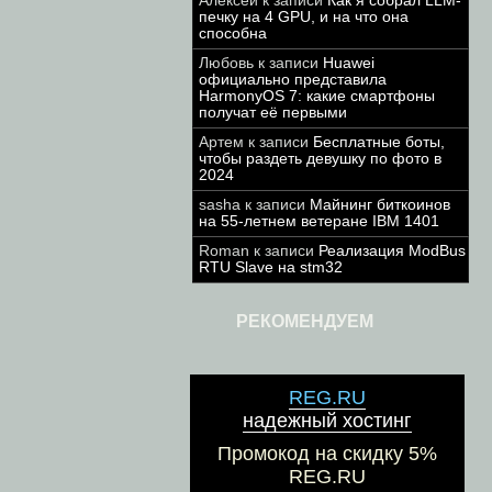
Алексей
к записи
Как я собрал LLM-
печку на 4 GPU, и на что она
способна
Любовь
к записи
Huawei
официально представила
HarmonyOS 7: какие смартфоны
получат её первыми
Артем
к записи
Бесплатные боты,
чтобы раздеть девушку по фото в
2024
sasha
к записи
Майнинг биткоинов
на 55-летнем ветеране IBM 1401
Roman
к записи
Реализация ModBus
RTU Slave на stm32
РЕКОМЕНДУЕМ
REG.RU
надежный хостинг
Промокод на скидку 5%
REG.RU