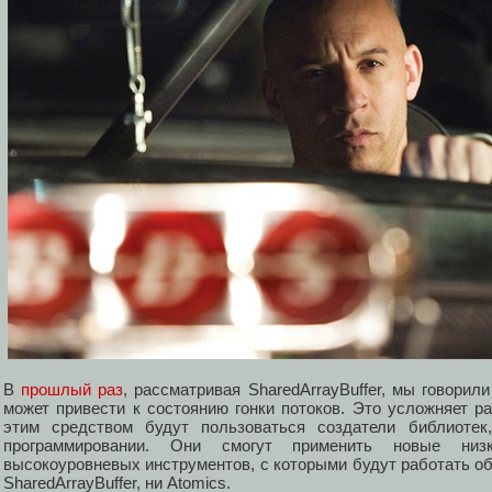
В
прошлый раз
, рассматривая SharedArrayBuffer, мы говорил
может привести к состоянию гонки потоков. Это усложняет р
этим средством будут пользоваться создатели библиоте
программировании. Они смогут применить новые низ
высокоуровневых инструментов, с которыми будут работать о
SharedArrayBuffer, ни Atomics.