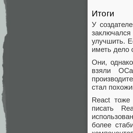
Итоги
У создател
заключался
улучшить. Е
иметь дело 
Они, однако
взяли OCa
производит
стал похожим
React тоже
писать Re
использован
более стаб