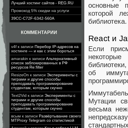
Лучший хостинг сайтов - REG.RU
основные п
Промокод 5% скидки на услуги
которой ле
39CC-C72F-6342-560A
библиотека.
КОММЕНТАРИИ
React и Ja
v4f
к записи
Перебор IP-адресов на
Если прис
хостинге — и как с этим бороться
некоторые
amarakin
к записи
Альтернативный
список заблокированных в РФ
библиотеки,
ресурсов Re:filter
об иммута
ResizeOn
к записи
Эксперименты с
программиро
тиграми и другие способы
преподавать программирование
студентам, которым скучно
Иммутабель
Text2Vid
к записи
Эксперименты с
Мутации св
тиграми и другие способы
преподавать программирование
весьма неж
студентам, которым скучно
непредска
всым
к записи
Развёртывание своего
MTProxy Telegram со статистикой
стандартны