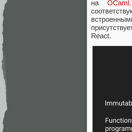
на
OCaml
соответс
встроенны
присутству
React.