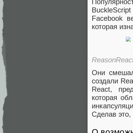
Популярнос
BuckleScri
Facebook в
которая изн
ReasonReac
Они смешал
создали Rea
React, пре
которая об
инкапсуляци
Сделав это,
О возможн