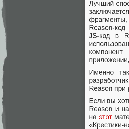
Лучший спос
заключает
фрагменты,
Reason-код 
JS-код в R
использова
компонент
приложении,
Именно та
разработчи
Reason при 
Если вы хот
Reason и на
на
этот
мате
«Крестики-н