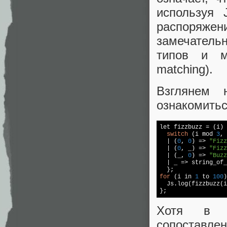
используя 
распоряж
замечатель
типов и м
matching).
Взглянем 
ознакомитьс
let fizzbuzz = (i) 
switch
 (i mod 
3
, 
  | (
0
, 
0
) => 
"Fizz
  | (
0
, _) => 
"Fizz
  | (_, 
0
) => 
"Buzz
  | _ => string_of_
for
 (i in 
1
 to 
100
)
  Js.log(fizzbuzz(i
};
Хотя в э
сопоставле