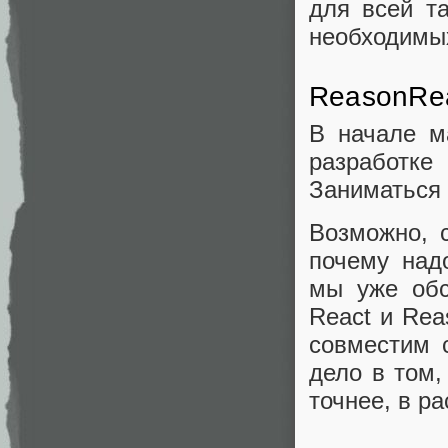
для всей т
необходимы
ReasonRe
В начале м
разработке
Заниматься
Возможно, 
почему над
мы уже обс
React и Rea
совместим с
дело в том,
точнее, в р