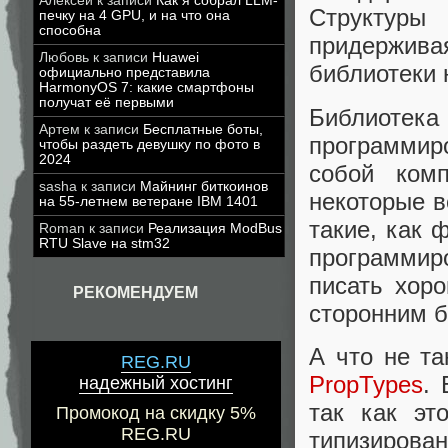
Алексей
к записи
Как я собрал LLM-
Структур
печку на 4 GPU, и на что она
способна
придержив
Любовь
к записи
Huawei
библиотеки
официально представила
HarmonyOS 7: какие смартфоны
получат её первыми
Библиотека
Артем
к записи
Бесплатные боты,
программир
чтобы раздеть девушку по фото в
2024
собой комп
sasha
к записи
Майнинг биткоинов
некоторые 
на 55-летнем ветеране IBM 1401
такие, как 
Roman
к записи
Реализация ModBus
RTU Slave на stm32
программиро
писать хоро
РЕКОМЕНДУЕМ
сторонним 
А что не та
REG.RU
PropTypes
. 
надежный хостинг
так как эт
Промокод на скидку 5%
REG.RU
типизиров