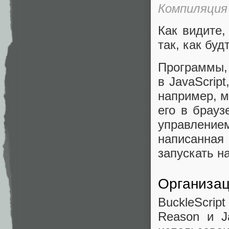
Компиляция 
Как видите,
так, как бу
Программы, 
в JavaScript
например, м
его в брау
управлени
написанна
запускать н
Организац
BuckleScri
Reason и J