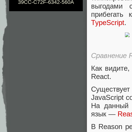
39CC-C72F-6342-560A
выгодами с
прибегать 
TypeScript
.
Сравнение R
Как видите,
React.
Существуе
JavaScript с
На данный 
язык —
Rea
В Reason ре