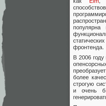
как
Elm
способств
программ
распростр
популярна 
функциона
статических
фронтенда.
В 2006 году
опенсорсны
преобразуе
более каче
строгую си
и очень б
генерировать