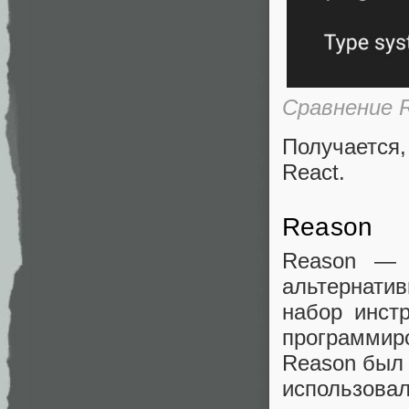
Сравнение R
Получается
React.
Reason
Reason — 
альтернати
набор инст
программир
Reason был 
использовал