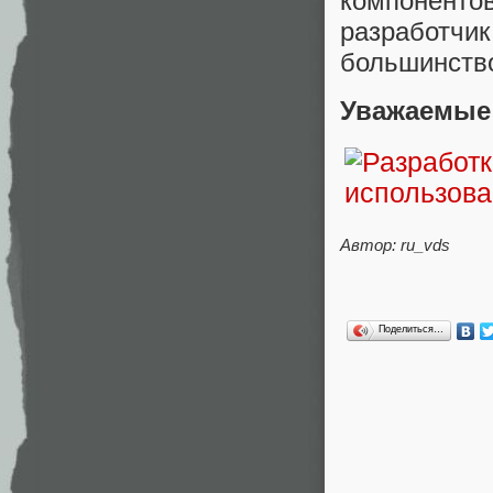
компоненто
разработч
большинство
Уважаемые 
Автор: ru_vds
Поделиться…