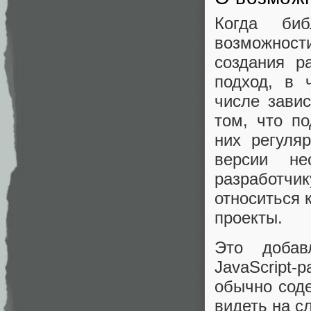
Когда биб
возможност
создания р
подход, в 
числе зави
том, что п
них регуля
версии не
разработч
относиться 
проекты.
Это добав
JavaScript-
обычно соде
видеть на с