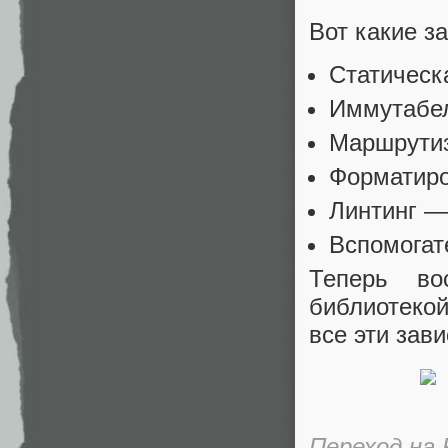
Вот какие з
Статическа
Иммутабел
Маршрутиз
Форматиров
Линтинг —
Вспомогат
Теперь во
библиотекой
все эти зав
Переход на 