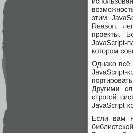
использован
возможность
этим JavaSc
Reason, ле
проекты. Б
JavaScript-
котором сов
Однако всё 
JavaScript
портировать
Другими сл
строгой си
JavaScript-к
Если вам н
библиотеко