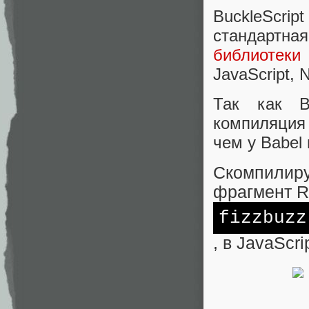
BuckleScrip
стандартн
библиотек
JavaScript, 
Так как B
компиляция
чем у Babel 
Скомпилиру
фрагмент R
fizzbuzz
, в JavaScrip