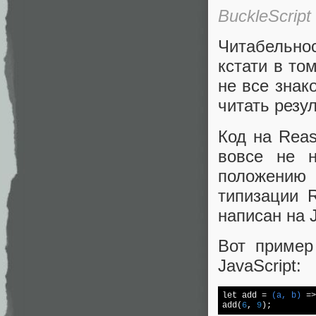
BuckleScript
Читабельно
кстати в то
не все знак
читать резу
Код на Reas
вовсе не н
положению 
типизации 
написан на J
Вот пример
JavaScript:
let add = 
(a, b)
 =>
add(
6
, 
9
);