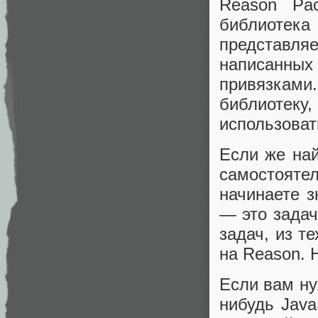
Reason Pac
библиотек
представля
написанных
привязками.
библиотек
использоват
Если же най
самостоят
начинаете з
— это задач
задач, из т
на Reason. 
Если вам ну
нибудь Java