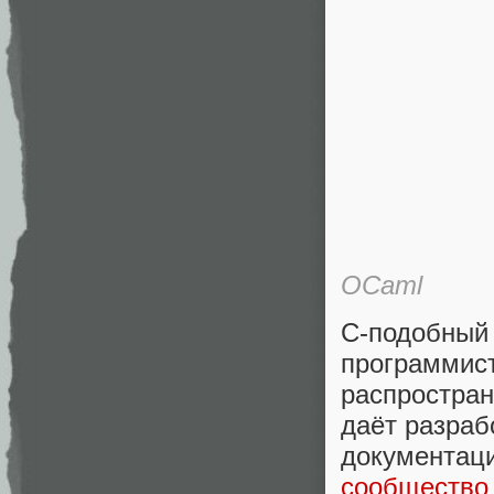
OCaml
С-подобный
програм
распростран
даёт разраб
документац
сообщество