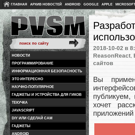
ГЛАВНАЯ
АРХИВ НОВОСТЕЙ
ANDROID
GOOGLE
APPLE
MICROSOF
Разработ
использ
2018-10-02
в 8
ReasonReact
,
НОВОСТИ
сайтов
ПРОГРАММИРОВАНИЕ
ИНФОРМАЦИОННАЯ БЕЗОПАСНОСТЬ
Вы приме
ЭТО ИНТЕРЕСНО
интерфейс
НАУЧНО-ПОПУЛЯРНОЕ
публикуем, 
ГАДЖЕТЫ И УСТРОЙСТВА ДЛЯ ГИКОВ
ТЕКУЧКА
хочет расс
JAVASCRIPT
приложений 
DIY ИЛИ СДЕЛАЙ САМ
ГАДЖЕТЫ
ANDROID