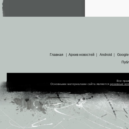
Главная
|
Архив новостей
|
Android
|
Google
Пуб
Все пра
Основными материалами сайта являются
архивные ко