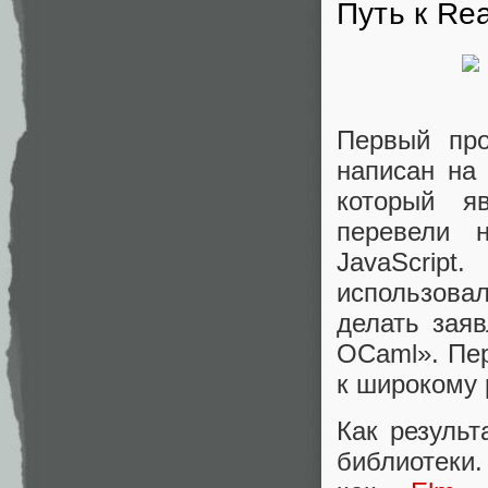
Путь к Re
Первый про
написан на 
который я
перевели 
JavaScript
использова
делать зая
OCaml». Пер
к широкому 
Как результ
библиотеки.