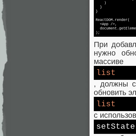
    )

  }

}

ReactDOM.render(

  <App />,

  document.getEleme
);
При добавл
нужно обн
массиве
list
, должны с
обновить э
list
с использо
set
State