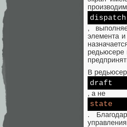
производим
dispatch
, выполня
элемента и
назначает
редьюсере 
предпринят
В редьюсер
draft
, а не
state
. Благода
управления