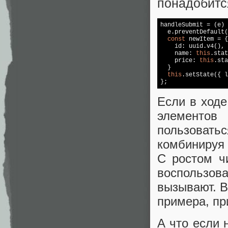
понадобитс
handleSubmit = (e) 
  e.preventDefault(
const
 newItem = {

    id: uuid.v4(),

    name: 
this
.stat
    price: 
this
.sta
  }

this
.setState({ l
};
Если в ход
элементов
пользовать
комбинируя 
С ростом ч
воспользов
вызывают. В
примера, пр
А что если 