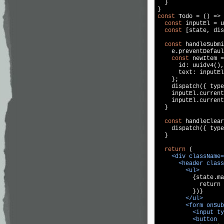
  }

const
 Todo = () => 
const
 inputEl = u
const
 [state, dis
const
 handleSubmi
    e.preventDefaul
const
 newItem =
      id: uuidv4(),

      text: inputEl
    };

    dispatch({ type
    inputEl.current
    inputEl.current
  }

const
 handleClear
    dispatch({ type
  }

return
 (

<
div
className
=
<
header
class
<
ul
>
          {state.ma
            return 
          })}

</
ul
>
<
form
onSub
<
input
ty
<
button