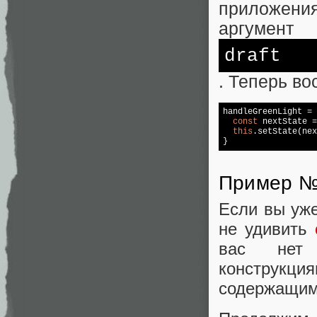
приложени
аргумент
draft
. Теперь во
handleGreenLight = 
const
 nextState =
this
.setState(nex
}
Пример №2
Если вы уже
не удивить
вас нет 
конструк
содержащим