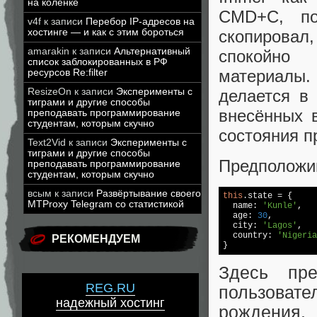
на коленке
CMD+C, по
v4f
к записи
Перебор IP-адресов на
хостинге — и как с этим бороться
скопировал,
amarakin
к записи
Альтернативный
спокойно 
список заблокированных в РФ
материалы
ресурсов Re:filter
ResizeOn
к записи
Эксперименты с
делается в 
тиграми и другие способы
внесённых 
преподавать программирование
студентам, которым скучно
состояния п
Text2Vid
к записи
Эксперименты с
тиграми и другие способы
Предположим
преподавать программирование
студентам, которым скучно
всым
к записи
Развёртывание своего
this
.state = {

MTProxy Telegram со статистикой
  name: 
'Kunle'
,

  age: 
30
,

  city: 
'Lagos'
,

  country: 
'Nigeria
РЕКОМЕНДУЕМ
}
Здесь пре
REG.RU
пользоват
надежный хостинг
рождения.