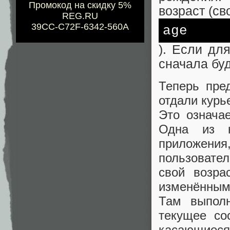
Промокод на скидку 5%
возраст (св
REG.RU
39CC-C72F-6342-560A
age
). Если дл
сначала буд
Теперь пред
отдали курь
Это означае
Одна из н
приложения
пользовател
свой возра
изменённым
Там выполн
текущее со
касающиеся 