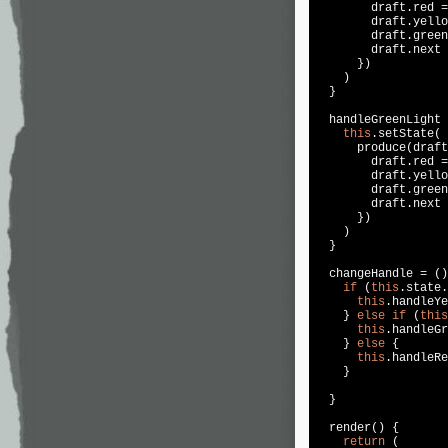
        draft.red =
        draft.yello
        draft.green
        draft.next 
      })

    )

  }

  handleGreenLight 
this
.setState(

      produce(draft
        draft.red =
        draft.yello
        draft.green
        draft.next 
      })

    )

  }

  changeHandle = ()
if
 (
this
.state.
this
.handleYe
    } 
else
if
 (
this
this
.handleGr
    } 
else
 {

this
.handleRe
    }

  }

  render() {

return
 (
