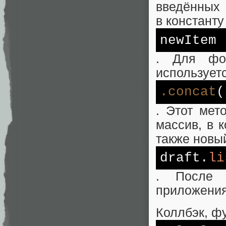
введённых 
в константу
newItem
. Для фор
использует
.concat
(
. Этот мет
массив, в 
также новы
draft.
li
. После 
приложения
Коллбэк, ф