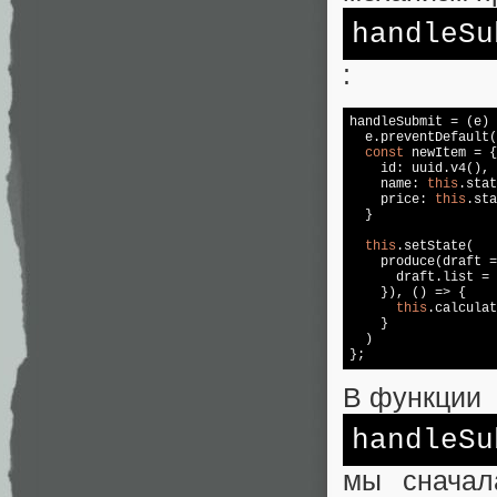
handleSu
:
handleSubmit = (e) 
  e.preventDefault(
const
 newItem = {

    id: uuid.v4(),

    name: 
this
.stat
    price: 
this
.sta
  }

this
.setState(

    produce(draft =
      draft.list = 
    }), () => {

this
.calculat
    }

  )

};
В функции
handleSu
мы сначал