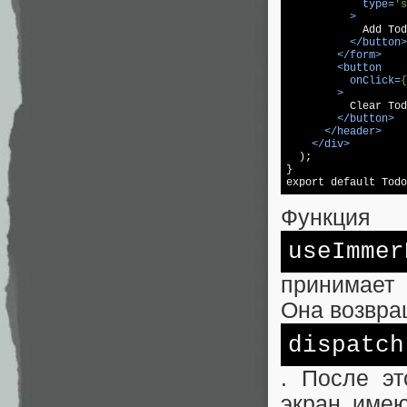
type
=
's
          >

            Add Tod
</
button
>
</
form
>
<
button
onClick
=
{
        >

          Clear Tod
</
button
>
</
header
>
</
div
>
  );

}

export default Todo
Функция
useImmer
принимает
Она возвра
dispatch
. После э
экран имею