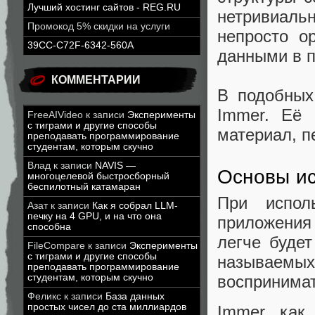
Лучший хостинг сайтов - REG.RU
нетривиаль
Промокод 5% скидки на услуги
непросто о
39CC-C72F-6342-560A
данными в 
КОММЕНТАРИИ
В подобных
Immer. Её 
FreeAIVideo
к записи
Эксперименты
с тиграми и другие способы
материал, п
преподавать программирование
студентам, которым скучно
Влад
к записи
NAVIS —
Основы ис
многоцелевой быстросборный
беспилотный катамаран
При испол
Азат
к записи
Как я собрал LLM-
печку на 4 GPU, и на что она
приложения
способна
легче будет
FileCompare
к записи
Эксперименты
с тиграми и другие способы
называемых
преподавать программирование
воспринимат
студентам, которым скучно
Феликс
к записи
База данных
простых чисел до ста миллиардов
Immer как