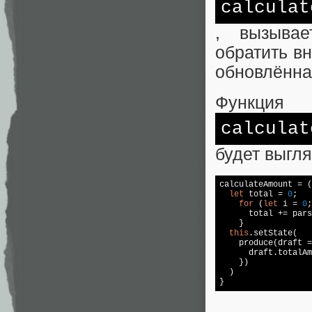
calculat
, вызывае
обратить вн
обновлённа
Функция
calculat
будет выгля
calculateAmount = (
let
 total = 
0
;

for
 (
let
 i = 
0
;
      total += 
pars
    }

this
.setState(

    produce(draft =
      draft.totalAm
    })

  )

}