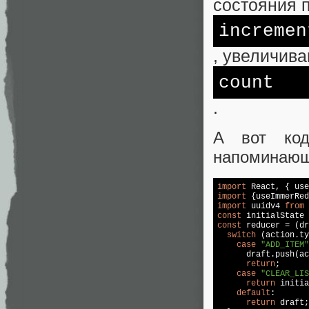
состояния 
incremen
, увеличив
count
.
А вот код
напоминаю
import
 React, { use
import
 {useImmerRed
import
 uuidv4 
from
const
const
 reducer = (dr
switch
 (action.ty
case
"ADD_ITEM"
      draft.push(ac
return
;

case
"CLEAR_LIS
return
 initia
default
:

return
 draft;
