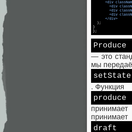
<
div
classNam
<
div
classN
<
div
classN
<
div
classN
</
div
>

  );

}

};
Produce
— это стан
мы передаём
set
State
. Функция
produce
принимает
принимает
draft