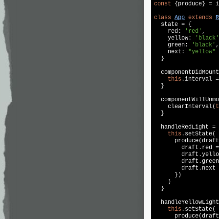
const
 {produce} = i
class
App
extends
R
  state = {

    red: 
'red'
, 

    yellow: 
'black'
    green: 
'black'
,

    next: 
"yellow"
  }

  componentDidMount
this
.interval =
  }

  componentWillUnmo
    clearInterval(
t
  }

  handleRedLight = 
this
.setState(

      produce(draft
        draft.red =
        draft.yello
        draft.green
        draft.next 
      })

    )

  }

  handleYellowLight
this
.setState(

      produce(draft