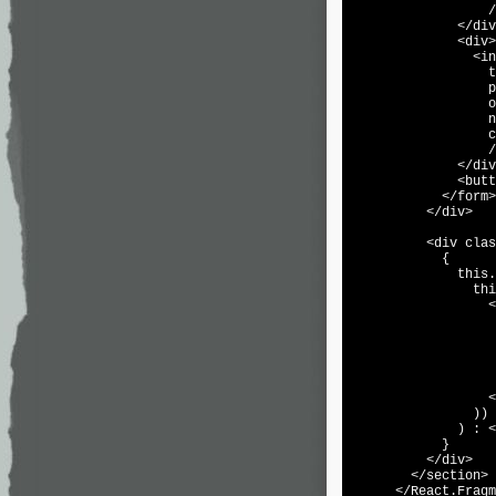
                  /
              </div
              <div>

                <in
                  t
                  p
                  o
                  n
                  c
                  /
              </div
              <butt
            </form>

          </div>

          <div clas
            {

              this.
                thi
                  <
                   
                   
                   
                   
                   
                  <
                ))

              ) : <
            }

          </div>

        </section>

      </React.Fragm