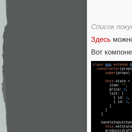
Список поку
Здесь
можно
Вот компоне
class
App
extends
R
constructor
(props
super
(props)

this
.state = 
        item: 
""
,

        price: 
0
,

        list: [

          { id: 
1
, 
          { id: 
2
, 
        ]

      }

    }

    handleInputChan
this
.setState
      produce(draft