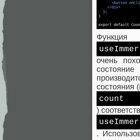
<
button
onCli
</
div
>
  );

}

export default Coun
Функция
useImmer
очень пох
состояние
производит
состояния 
count
) соответст
useImmer
. Использо