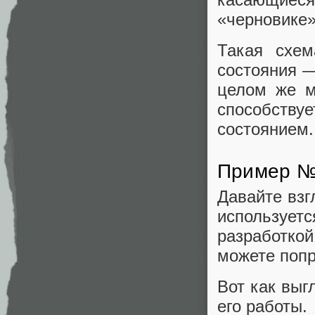
«черновике»
Такая схем
состояния —
целом же м
способству
состоянием.
Пример №
Давайте взг
используе
разработко
можете попр
Вот как выг
его работы.