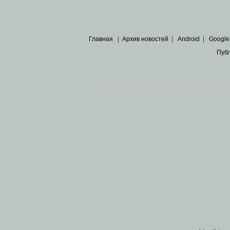
Главная
|
Архив новостей
|
Android
|
Google
Пуб
Все пра
Основными материалами сайта являются
архивные ко