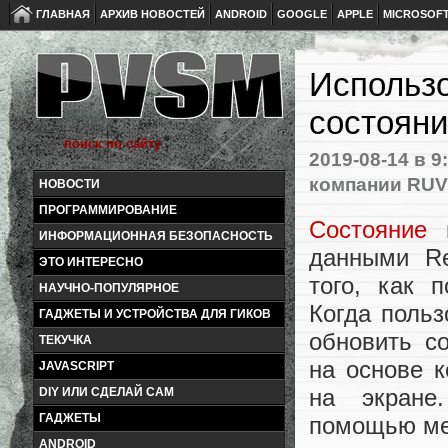
ГЛАВНАЯ
АРХИВ НОВОСТЕЙ
ANDROID
GOOGLE
APPLE
MICROSOF
Использо
состоян
2019-08-14
в 9
компании RU
НОВОСТИ
ПРОГРАММИРОВАНИЕ
Состояние
и
ИНФОРМАЦИОННАЯ БЕЗОПАСНОСТЬ
данными Re
ЭТО ИНТЕРЕСНО
того, как 
НАУЧНО-ПОПУЛЯРНОЕ
Когда поль
ГАДЖЕТЫ И УСТРОЙСТВА ДЛЯ ГИКОВ
обновить с
ТЕКУЧКА
на основе к
JAVASCRIPT
на экране
DIY ИЛИ СДЕЛАЙ САМ
ГАДЖЕТЫ
помощью м
ANDROID