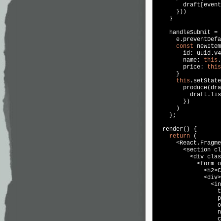
        draft[event
      }))

    }

    handleSubmit = 
      e.preventDefa
const
 newItem
        id: uuid.v4
        name: 
this
.
        price: 
this
      }

this
.setState
        produce(dra
          draft.lis
        })

      )

    };

  render() {

return
 (

      <React.Fragme
        <section cl
          <div clas
            <form o
              <h2>C
              <div>

                <in
                  t
                  p
                  o
                  n
                  c