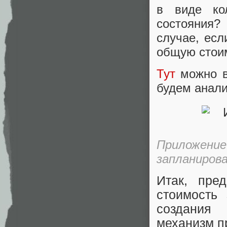
в виде ко
состояния?
случае, есл
общую стоим
Тут
можно вз
будем анали
Приложени
запланирова
Итак, пре
стоимость
создания
механизм п