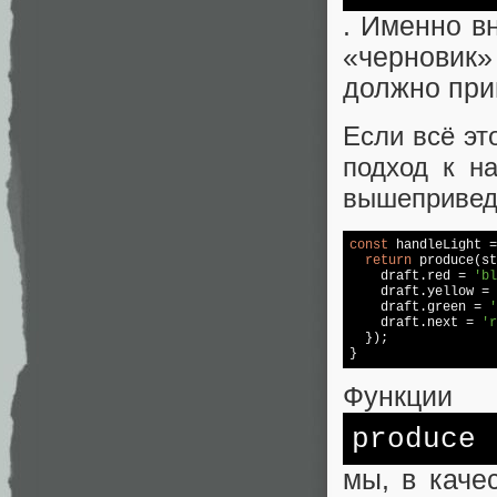
. Именно в
«черновик» 
должно при
Если всё э
подход к н
вышепривед
const
 handleLight =
return
 produce(st
    draft.red = 
'bl
    draft.yellow = 
    draft.green = 
'
    draft.next = 
'r
  });

}
Функции
produce
мы, в каче