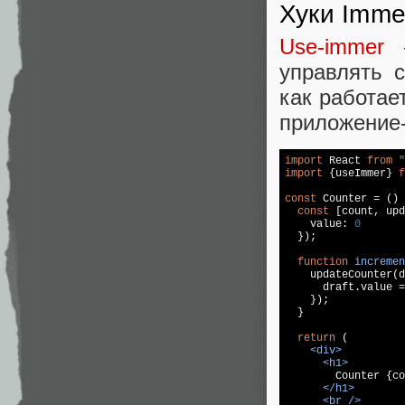
Хуки Imme
Use-immer
—
управлять 
как работае
приложение-
import
 React 
from
"
import
 {useImmer} 
f
const
 Counter = () 
const
 [count, upd
    value: 
0
  });

function
incremen
    updateCounter(d
      draft.value =
    });

  }

return
 (

<
div
>
<
h1
>
        Counter {co
</
h1
>
<
br
 />