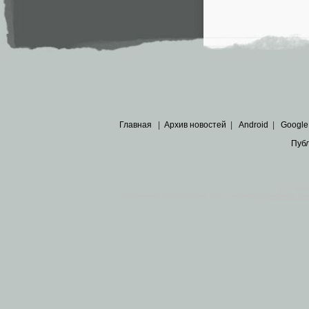
Главная
|
Архив новостей
|
Android
|
Google
Пуб
Все пра
Основными материалами сайта являются
архивные ко