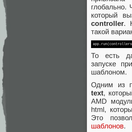
глобально. 
который вы
controller
. 
такой вариа
То есть д
запуске пр
шаблоном.
Одним из п
text
, которы
AMD модули
html, кото
Это позв
шаблонов
.