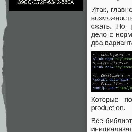
39CC-C72F-6342-560A
Итак, главн
возможност
сжать. Но,
дело с нор
два вариант
<!--Development-->
<
link
rel
=
"styleshe
<!--Production-->
<
link
rel
=
"styleshe
<!--Development-->
<
script
data-main
=
"
<!--Production-->
<
script
src
=
"app/js
Которые по
production.
Все библиот
инициализа