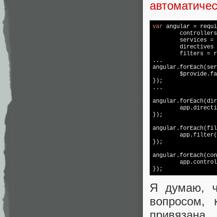
автоматиче
var
 angular = 
requi
        controllers
        services = 
        directives 
        filters = 
r
...

angular.forEach(ser
        $provide.fa
});

...

angular.forEach(dir
        app.directi
});

angular.forEach(fil
        app.filter(
});

angular.forEach(con
        app.control
Я думаю, ч
вопросом, 
привязана