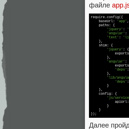
файле
app.j
require
.config({

    baseUrl: 
'app'
,

    paths: {

'jquery'
: 
'
'angular'
: 
'text'
: 
'li
    },

    shim: {

'jquery'
: {

            exports
        },

'angular'
: 
            exports
'deps'
:
        },

'lib/angula
'deps'
:
        }

    },

    config: {

'js/service
            apiUrl:
        }

    }

Далее прой