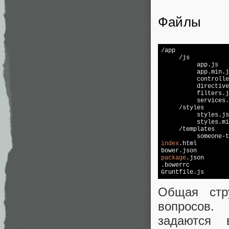
Файлы
/app

     /js

          app.js 

          app.min.j
          controlle
          directive
          filters.j
          services.
     /styles

          styles.js
          styles.mi
     /templates

index
.html

package
.json

.bowerrc

Общая стр
вопросов.
задаются 