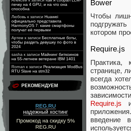
Алексей
к записи
Как я собрал LLM-
Bower
печку на 4 GPU, и на что она
способна
Чтобы лишн
Любовь
к записи
Huawei
официально представила
подгружать
HarmonyOS 7: какие смартфоны
получат её первыми
котором про
Артем
к записи
Бесплатные боты,
чтобы раздеть девушку по фото в
2024
Require.js
sasha
к записи
Майнинг биткоинов
на 55-летнем ветеране IBM 1401
Практика, 
Roman
к записи
Реализация ModBus
странице, л
RTU Slave на stm32
всегда хоте
возможнос
РЕКОМЕНДУЕМ
зависимост
Require.js
и 
REG.RU
приложения
надежный хостинг
введение в
Промокод на скидку 5%
используетс
REG.RU