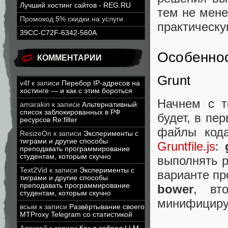
Лучший хостинг сайтов - REG.RU
тем не мене
Промокод 5% скидки на услуги
практическу
39CC-C72F-6342-560A
Особенно
КОММЕНТАРИИ
Grunt
v4f
к записи
Перебор IP-адресов на
хостинге — и как с этим бороться
Начнем с то
amarakin
к записи
Альтернативный
список заблокированных в РФ
будет, в пе
ресурсов Re:filter
файлы кода
ResizeOn
к записи
Эксперименты с
тиграми и другие способы
Gruntfile.js
:
преподавать программирование
студентам, которым скучно
выполнять р
Text2Vid
к записи
Эксперименты с
варианте пр
тиграми и другие способы
преподавать программирование
bower
, вт
студентам, которым скучно
минифициру
всым
к записи
Развёртывание своего
MTProxy Telegram со статистикой