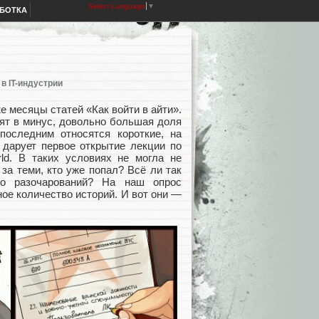
Select Language
▼
АБОТКА
 в IT-индустрии
 месяцы статей «Как войти в айти».
ят в минус, довольно большая доля
последним относятся короткие, на
 дарует первое открытие лекции по
rld. В таких условиях не могла не
 за теми, кто уже попал? Всё ли так
но разочарований? На наш опрос
ое количество историй. И вот они —