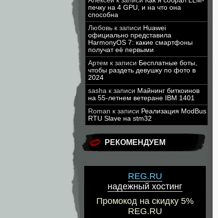
Алексей
к записи
Как я собрал LLM-
печку на 4 GPU, и на что она
способна
Любовь
к записи
Huawei
официально представила
HarmonyOS 7: какие смартфоны
получат её первыми
Артем
к записи
Бесплатные боты,
чтобы раздеть девушку по фото в
2024
sasha
к записи
Майнинг биткоинов
на 55-летнем ветеране IBM 1401
Roman
к записи
Реализация ModBus
RTU Slave на stm32
РЕКОМЕНДУЕМ
REG.RU
надежный хостинг
Промокод на скидку 5%
REG.RU