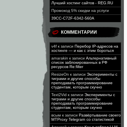
Лучший хостинг сайтов - REG.RU
Промокод 5% скидки на услуги
39CC-C72F-6342-560A
КОММЕНТАРИИ
v4f
к записи
Перебор IP-адресов на
хостинге — и как с этим бороться
amarakin
к записи
Альтернативный
список заблокированных в РФ
ресурсов Re:filter
ResizeOn
к записи
Эксперименты с
тиграми и другие способы
преподавать программирование
студентам, которым скучно
Text2Vid
к записи
Эксперименты с
тиграми и другие способы
преподавать программирование
студентам, которым скучно
всым
к записи
Развёртывание своего
MTProxy Telegram со статистикой