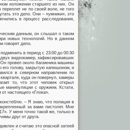
йном изложении старшего из них. Он
 переплет не по своей воле, не того
утать это дело. Они – «умники», это
лючились в процесс расследования,
ическим данным, он слышал о таком
мира новых технологий. Но в данном
и говорят дело.
одменить в период с 23:00 до 00:30
ь двух видеокамер, зафиксировавших
 Он провел около багажника машины
о его голову, закрытую капюшоном, и
авился в северном направлении по
 квартале, куда он повернул, камеры
агает то, что этот человек открыл
ые манипуляции с оружием. Кстати,
 от настоящего «Глока».
онстеблю. – Я знаю, что полиция в
акрепленный за вами пистолет. Мне
7». У меня точно такой же, только в
чимы друг от друга.
дивлен и считаю это опасной затеей