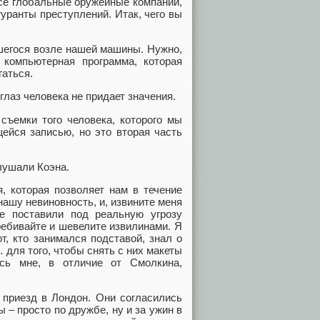
все глобальные оружейные компании,
уранты преступлений. Итак, чего вы
егося возле нашей машины. Нужно,
компьютерная программа, которая
гаться.
лаз человека не придает значения.
емки того человека, которого мы
ейся записью, но это вторая часть
лушали Коэна.
 которая позволяет нам в течение
ашу невиновность, и, извините меня
ые поставили под реальную угрозу
ребивайте и шевелите извилинами. Я
т, кто занимался подставой, знал о
 для того, чтобы снять с них макеты
ась мне, в отличие от Смолкина,
риезд в Лондон. Они согласились
 – просто по дружбе, ну и за ужин в