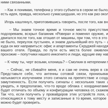
ними связанными.
– Как я понимаю, телефона у этого субъекта в сером не было, 
есть идея, правда, несколько сумасшедшая, но это как раз око
Игорь кашлянул, приготовившись говорить, после того, как в
– Мы знаем точное время и точное место присутствия э
подозреваем, вскрыл багажник «Ровера» и поменял оружие, и
двигался после того, как отошел от машины, при том, что в это
не было, переулок пустынен, и знаем дальнейший его путь –
куда он мог направиться: офис и апартаменты Скруджей находя
вашего отеля. Правда, по пути есть места более оживлен
прохожие – попутчики нашего инкогнито и люди, идущие ему н
– К чему ты, черт возьми, клонишь? – Смолкин в нетерпении 
– Сейчас, не сбивайте меня, я и сам не очень верю в св
Представьте себе, что антенны сотовой связи, пронизыва
натыкаются излучением этого сигнала на препятствие и созд
замутненность. Если получить сигналы с нескольких таких 
увидеть, я предполагаю, что-то вроде облака с координатам
будет отличать по объему и конфигурации человека от, скажем
Так что, если получить у провайдеров этих устройств логи,
относящиеся к тому месту и записанные в то время, которое 
можно будет проверить.