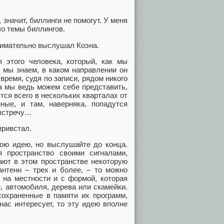
значит, биллинги не помогут. У меня
ло темы биллингов.
нимательно выслушал Коэна.
того человека, который, как мы
 мы знаем, в каком направлении он
 время, судя по записи, рядом никого
 а мы ведь можем себе представить,
тся всего в нескольких кварталах от
ные, и там, наверняка, попадутся
австречу…
привстал.
ою идею, но выслушайте до конца.
я пространство своими сигналами,
ают в этом пространстве некоторую
антенн – трех и более, – то можно
и на местности и с формой, которая
, автомобиля, дерева или скамейки.
 сохраненные в памяти их программ,
нас интересует, то эту идею вполне