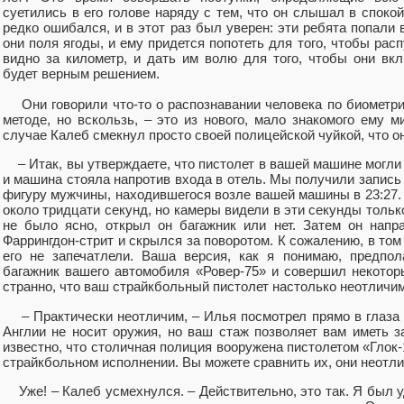
суетились в его голове наряду с тем, что он слышал в споко
редко ошибался, и в этот раз был уверен: эти ребята попали в
они поля ягоды, и ему придется попотеть для того, чтобы расп
видно за километр, и дать им волю для того, чтобы они вк
будет верным решением.
Они говорили что-то о распознавании человека по биометр
методе, но вскользь, – это из нового, мало знакомого ему 
случае Калеб смекнул просто своей полицейской чуйкой, что он
– Итак, вы утверждаете, что пистолет в вашей машине могли п
и машина стояла напротив входа в отель. Мы получили запис
фигуру мужчины, находившегося возле вашей машины в 23:27.
около тридцати секунд, но камеры видели в эти секунды тольк
не было ясно, открыл он багажник или нет. Затем он напр
Фаррингдон-стрит и скрылся за поворотом. К сожалению, в том
его не запечатлели. Ваша версия, как я понимаю, предпол
багажник вашего автомобиля «Ровер-75» и совершил некотор
странно, что ваш страйкбольный пистолет настолько неотличим
– Практически неотличим, – Илья посмотрел прямо в глаза к
Англии не носит оружия, но ваш стаж позволяет вам иметь з
известно, что столичная полиция вооружена пистолетом «Глок-1
страйкбольном исполнении. Вы можете сравнить их, они неотли
Уже! – Калеб усмехнулся. – Действительно, это так. Я был у