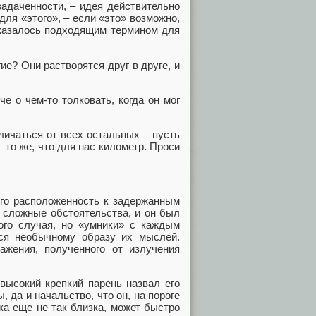
адаченности, – идея действительно
для «этого», – если «это» возможно,
оказалось подходящим термином для
ие? Они растворятся друг в друге, и
 о чем-то толковать, когда он мог
личаться от всех остальных – пусть
 то же, что для нас километр. Проси
о расположенность к задержанным
 сложные обстоятельства, и он был
ого случая, но «умники» с каждым
ся необычному образу их мыслей.
ажения, полученного от излучения
ысокий крепкий парень назвал его
 да и начальство, что он, на пороге
ка еще не так близка, может быстро