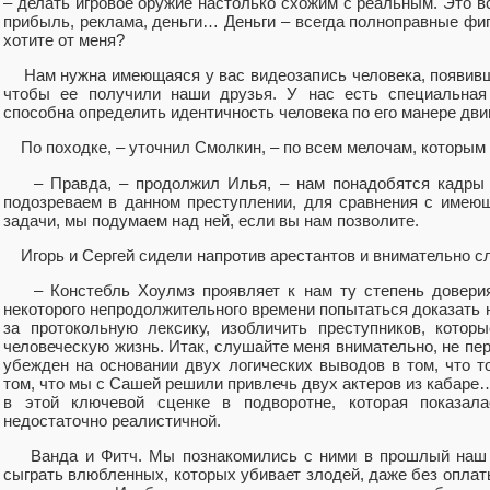
– делать игровое оружие настолько схожим с реальным. Это 
прибыль, реклама, деньги… Деньги – всегда полноправные фиг
хотите от меня?
Нам нужна имеющаяся у вас видеозапись человека, появивш
чтобы ее получили наши друзья. У нас есть специальная 
способна определить идентичность человека по его манере дви
По походке, – уточнил Смолкин, – по всем мелочам, которым г
– Правда, – продолжил Илья, – нам понадобятся кадры съ
подозреваем в данном преступлении, для сравнения с имеющ
задачи, мы подумаем над ней, если вы нам позволите.
Игорь и Сергей сидели напротив арестантов и внимательно с
– Констебль Хоулмз проявляет к нам ту степень доверия,
некоторого непродолжительного времени попытаться доказать н
за протокольную лексику, изобличить преступников, котор
человеческую жизнь. Итак, слушайте меня внимательно, не пе
убежден на основании двух логических выводов в том, что то
том, что мы с Сашей решили привлечь двух актеров из кабаре…
в этой ключевой сценке в подворотне, которая показал
недостаточно реалистичной.
Ванда и Фитч. Мы познакомились с ними в прошлый наш п
сыграть влюбленных, которых убивает злодей, даже без оплаты