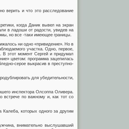
о верить и что это расследование
тики, когда Даник вывел на экран
ли в ладоши от радости, увидев на
мы, но все -таки имеющее границы.
ижалось ни одно «привидение». Но в
аблюдаемого участка. Одно, первое,
. В этот момент Сергей и придумал
ение» цветом: программа зацепилась
 бледно-серое выкрасив в преступно-
родублировать для убедительности,
шего инспектора Олсоппа Оливера.
о встрече по важному и, как тот со
Калеба, которых одного за другим
жчина, внимательно выслушавший