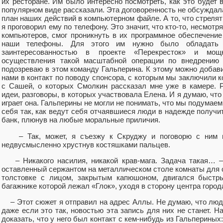
их ресторане. Им было интересно посмотреть, как это будет в
популярном виде рассказали. Эта договоренность не обсуждала
план наших действий в компьютерном файле. А то, что стрелят
я проговорил ему по телефону. Это значит, что кто-то, несмот
компьютеров, смог проникнуть в их программное обеспечени
наши телефоны. Для этого им нужно было обладать 
заинтересованностью в проекте «Перекресток» и мощ
осуществления такой масштабной операции по внедрению
подозреваю в этом команду Гальперина. К этому можно добав
нами в контакт по поводу спонсора, с которым мы заключили к
с Сашей, о которых Смолкин рассказал мне уже в камере. 
идеи, разговоры, в которых участвовала Елена. И я думаю, чт
играет она. Гальперины не могли не понимать, что мы подумаем 
себя так, как ведут себя отчаявшиеся люди в надежде получи
банк, плюнув на любые моральные приличия.
– Так, может, я съезжу к Скруджу и поговорю с ним по
недвусмысленно хрустнув костяшками пальцев.
– Никакого насилия, никакой крав-мага. Задача такая… – 
оставленный сержантом на металлическом столе комнаты для с
толстовке с лицом, закрытым капюшоном, двигался быстр
багажнике которой лежал «Глок», уходя в сторону центра город
– Этот сюжет я отправил на адрес Аллы. Не думаю, что люди
даже если это так, новостью эта запись для них не станет. На
доказать, что у него был контакт с кем-нибудь из Гальпериных