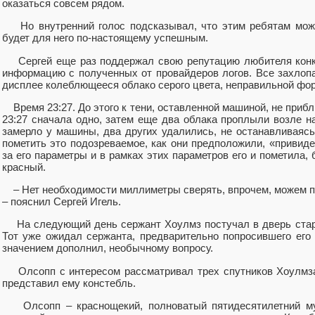
оказаться совсем рядом.
Но внутренний голос подсказывал, что этим ребятам можн
будет для него по-настоящему успешным.
Сергей еще раз поддержал свою репутацию любителя конкре
информацию с полученных от провайдеров логов. Все захлопа
дисплее колеблющееся облако серого цвета, неправильной фор
Время 23:27. До этого к тени, оставленной машиной, не прибл
23:27 сначала одно, затем еще два облака проплыли возле н
замерло у машины, два других удалились, не останавливаясь
пометить это подозреваемое, как они предположили, «привид
за его параметры и в рамках этих параметров его и пометила,
красный.
– Нет необходимости миллиметры сверять, впрочем, можем п
– пояснил Сергей Игель.
На следующий день сержант Хоулмз постучал в дверь стар
Тот уже ожидал сержанта, предварительно попросившего его 
значением дополнил, необычному вопросу.
Олсопп с интересом рассматривал трех спутников Хоулмза 
представил ему констебль.
Олсопп – краснощекий, полноватый пятидесятилетний му