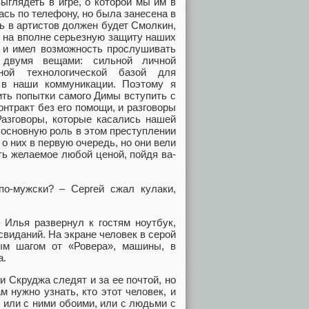
ыглядеть в игре, о которой мы им в
сь по телефону, но была занесена в
ь в артистов должен будет Смолкин,
ря на вполне серьезную защиту наших
е и имел возможность прослушивать
двумя вещами: сильной личной
ной технологической базой для
 в наши коммуникации. Поэтому я
ить попытки самого Димы вступить с
онтракт без его помощи, и разговоры
Разговоры, которые касались нашей
о основную роль в этом преступлении
о них в первую очередь, но они вели
ть желаемое любой ценой, пойдя ва-
-мужски? – Сергей сжал кулаки,
Илья развернул к гостям ноутбук,
виданий. На экране человек в серой
ым шагом от «Ровера», машины, в
а.
 Скруджа следят и за ее почтой, но
м нужно узнать, кто этот человек, и
: или с ними обоими, или с людьми с