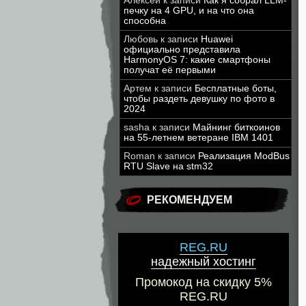
Алексей
к записи
Как я собрал LLM-
печку на 4 GPU, и на что она
способна
Любовь
к записи
Huawei
официально представила
HarmonyOS 7: какие смартфоны
получат её первыми
Артем
к записи
Бесплатные боты,
чтобы раздеть девушку по фото в
2024
sasha
к записи
Майнинг биткоинов
на 55-летнем ветеране IBM 1401
Roman
к записи
Реализация ModBus
RTU Slave на stm32
РЕКОМЕНДУЕМ
REG.RU
надежный хостинг
Промокод на скидку 5%
REG.RU