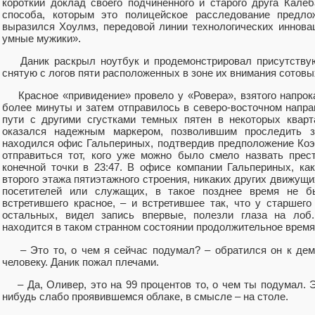
короткий доклад своего подчиненного и старого друга Кале
способа, которым это полицейское расследование предлож
выразился Хоулмз, передовой линии технологических инновац
умные мужики».
Даник раскрыл ноутбук и продемонстрировал присутствующ
снятую с логов пяти расположенных в зоне их внимания сотовы
Красное «привидение» провело у «Ровера», взятого напрок
более минуты и затем отправилось в северо-восточном напр
пути с другими сгустками темных пятен в некоторых кварт
оказался надежным маркером, позволившим проследить з
находился офис Гальпериных, подтвердив предположение Коэна
отправиться тот, кого уже можно было смело назвать прес
конечной точки в 23:47. В офисе компании Гальпериных, к
второго этажа пятиэтажного строения, никаких других движущ
посетителей или служащих, в такое позднее время не бы
встретившего красное, – и встретившее так, что у старшего
остальных, видел запись впервые, полезли глаза на ло
находится в таком странном состоянии продолжительное время
– Это то, о чем я сейчас подумал? – обратился он к дем
человеку. Даник пожал плечами.
– Да, Оливер, это на 99 процентов то, о чем ты подумал. Э
нибудь слабо проявившемся облаке, в смысле – на столе.