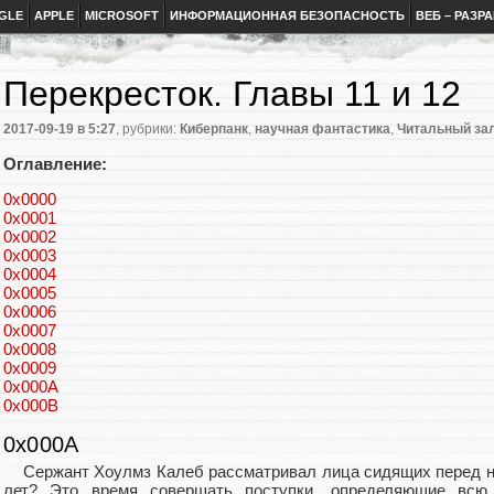
GLE
APPLE
MICROSOFT
ИНФОРМАЦИОННАЯ БЕЗОПАСНОСТЬ
ВЕБ – РАЗР
Перекресток. Главы 11 и 12
2017-09-19
в 5:27
, рубрики:
Киберпанк
,
научная фантастика
,
Читальный за
Оглавление:
0x0000
0x0001
0x0002
0x0003
0x0004
0x0005
0x0006
0x0007
0x0008
0x0009
0x000A
0x000B
0x000A
Сержант Хоулмз Калеб рассматривал лица сидящих перед ни
лет? Это время совершать поступки, определяющие всю