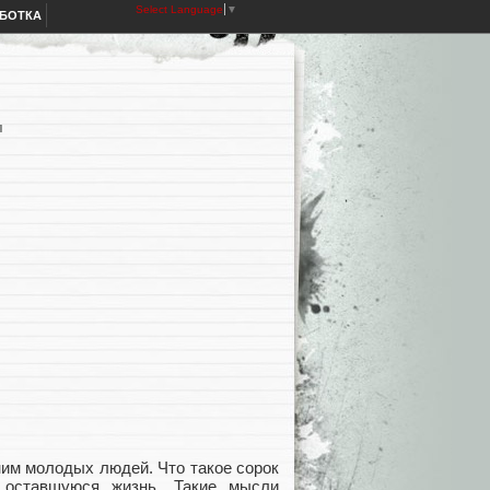
Select Language
▼
АБОТКА
л
м молодых людей. Что такое сорок
 оставшуюся жизнь. Такие мысли