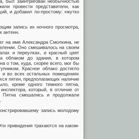
ба, был заинтригован необычностью
или провести представители, как
ий, и добавил по-простому: «жутко
им запись их ночного просмотра,
х антенн.
ат на имя Александра Смолкина, не
авлении. Оно смешивалось на своем
алах и переулках, и красный цвет
а облаком до здания, в котором
 о том, куда, скорее всего, мог бы
тупником. Красное облако достигло
ак и во всех остальных помещениях
ихся пятен, предполагающих наличие
ло, кроме одного темного пятна,
 инспектора, который, в отличие от
б. Пятна смешались и продолжали
.
онстрировавшему запись молодому
ти привидения трахаются на каком-