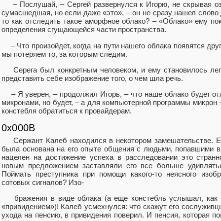
– Послушай, – Сергей развернулся к Игорю, не скрывая оз
сумасшедшая, но если даже «это», – он не сразу нашел слово 
то как отследить такое аморфное облако? – «Облако» ему п
определения сгущающейся части пространства.
– Что произойдет, когда на пути нашего облака появятся друг
мы потеряем то, за которым следим.
Серега был конкретным человеком, и ему становилось легче
представить себе изображение того, о чем шла речь.
– Я уверен, – продолжил Игорь, – что наше облако будет от
микронами, но будет, – а для компьютерной программы микрон –
констебля обратиться к провайдерам.
0x000B
Сержант Калеб находился в некотором замешательстве. Ег
была основана на его опыте общения с людьми, попавшими в
нацелен на достижение успеха в расследовании это странн
новым предложением заставляли его все больше удивлять
Поймать преступника при помощи какого-то неясного изобр
сотовых сигналов? Изо-
бражения в виде облака (а еще констебль услышал, как в
«привидением»)! Калеб усмехнулся: что скажут его сослуживцы,
ухода на пенсию, в привидения поверил. И пенсия, которая по