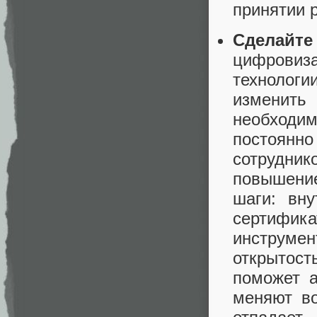
принятии 
Сделайте
цифрови
технолог
изменить
необходим
постоянн
сотрудник
повышени
шаги: вну
сертифик
инструмен
открытос
поможет а
меняют в