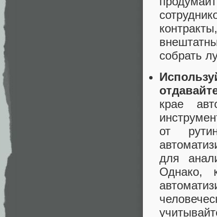
продумай
сотрудни
контракт
внештатны
собрать л
Использ
отдавайт
крае авт
инструме
от рути
автомат
для анали
Однако, 
автомат
человече
учитывайт