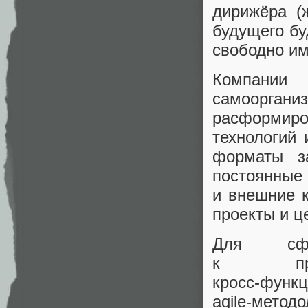
дирижёра (ж
будущего бу
свободно им
Компан
самоорга
расформир
технологий
форматы за
постоянные
и внешние 
проекты и ц
Для сф
к проек
кросс‑фу
agile‑метод