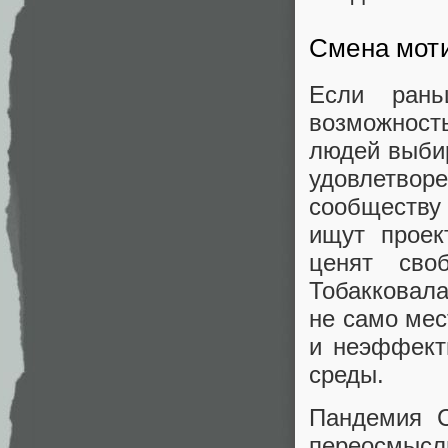
Смена моти
Если рань
возможност
людей выби
удовлетво
сообществу
ищут проек
ценят сво
Тобакковала
не само мес
и неэффект
среды.
Пандемия C
переосмысли