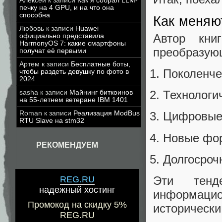
Алексей
к записи
Как я собрал LLM-
печку на 4 GPU, и на что она
способна
Как меняют
Любовь
к записи
Huawei
Автор кни
официально представила
HarmonyOS 7: какие смартфоны
преобразую
получат её первыми
Артем
к записи
Бесплатные боты,
Поколенче
чтобы раздеть девушку по фото в
2024
Технологи
sasha
к записи
Майнинг биткоинов
на 55-летнем ветеране IBM 1401
Roman
к записи
Реализация ModBus
Цифровые
RTU Slave на stm32
Новые фор
РЕКОМЕНДУЕМ
Долгосроч
Эти тенд
REG.RU
надежный хостинг
информаци
Промокод на скидку 5%
историческ
REG.RU