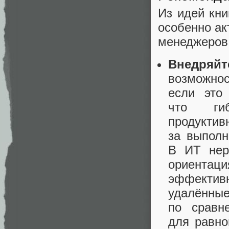
Из идей кни
особенно ак
менеджеров
Внедряйт
возможно
если это 
что гиб
продуктив
за выполн
В ИТ нер
ориентац
эффективн
удалённые
по сравн
для равно