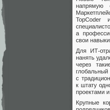
напрямую 
Маркетплей
TopCoder 
специали
а професси
свои навыки
Для ИТ‑отр
нанять удал
через так
глобальн
с традицион
к штату одн
проектами и
Крупные ко
подрядчик