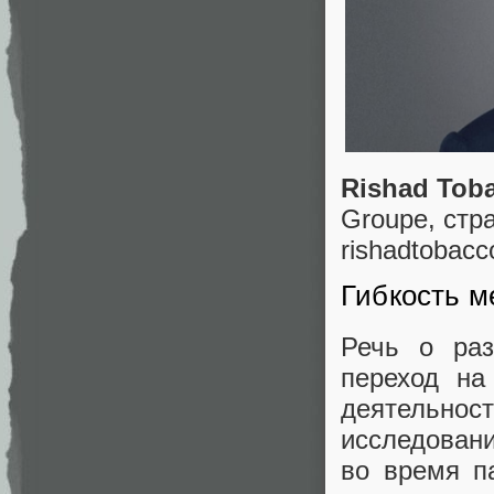
Rishad Tob
Groupe, стра
rishadtobac
Гибкость м
Речь о ра
переход на
деятельнос
исследован
во время п