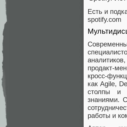
Есть и подка
spotify.com
Мультидисц
Современн
специали
аналитик
продакт‑ме
кросс‑функц
как Agile, 
столпы и 
знаниями. 
сотрудниче
работы и ко