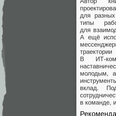
Автор кн
проектиров
для разных
типы раб
для взаимод
А ещё испо
мессенджер
траектории
В ИТ‑ком
наставниче
молодым, а
инструмент
вклад. По
сотрудниче
в команде, 
Рекоменда