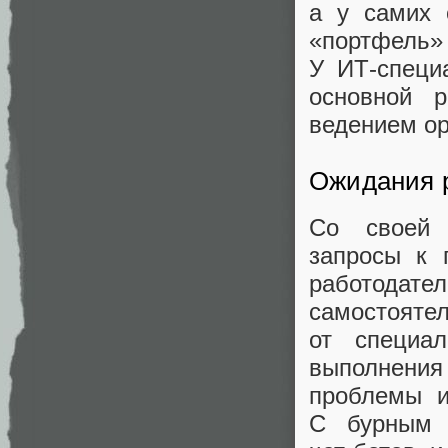
а у самих 
«портфель
У ИТ‑специ
основной р
ведением op
Ожидания 
Со своей 
запросы к 
работодат
самостоятел
от специа
выполнени
проблемы и
С бурным р