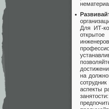
нематериа
Развивай
организа
Для ИТ‑ко
открытое
инжене
професс
устанавл
позволяй
достижен
на должно
сотрудни
аспекты р
занятос
предпочит