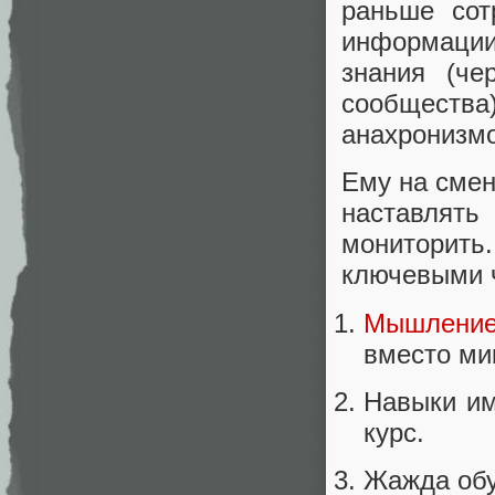
раньше сот
информации
знания (че
сообщества
анахронизм
Ему на смен
наставлять
мониторить
ключевыми 
Мышлени
вместо ми
Навыки им
курс.
Жажда обу