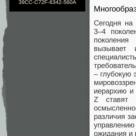
39CC-C72F-6342-560A
Многообраз
Сегодня на
3–4 поколе
поколения
вызывает 
специали
требователь
– глубокую 
мировоззре
иерархию и
Z ставят 
осмысленн
различия за
управлению 
ожидания и 