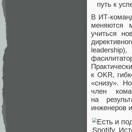
путь к усп
В ИТ‑команд
меняются 
учиться но
директивно
leadership)
фасилитато
Практическ
к OKR, гиб
«снизу». Н
член кома
на резуль
инженеров и