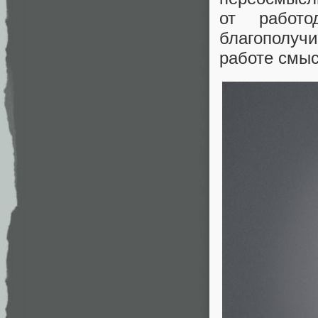
от работ
благополу
работе смыс