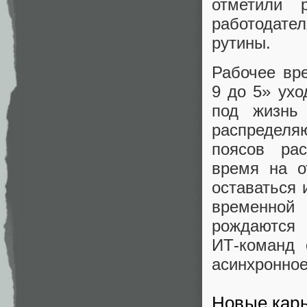
отметили 
работодате
рутины.
Рабочее вре
9 до 5» ухо
под жизнь
распределя
поясов ра
время на о
оставаться
временной
рождаются
ИТ‑команд 
асинхронное
Новые кар