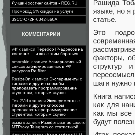
Рашида Тоб
Лучший хостинг сайтов - REG.RU
языке, но я
Промокод 5% скидки на услуги
статье.
39CC-C72F-6342-560A
Это подр
КОММЕНТАРИИ
современная
рассматрив
v4f
к записи
Перебор IP-адресов на
хостинге — и как с этим бороться
факторы, о
amarakin
к записи
Альтернативный
структур 
список заблокированных в РФ
ресурсов Re:filter
переосмысл
ResizeOn
к записи
Эксперименты с
шаги нужно 
тиграми и другие способы
преподавать программирование
студентам, которым скучно
Книга напис
Text2Vid
к записи
Эксперименты с
как для нан
тиграми и другие способы
преподавать программирование
как мы все 
студентам, которым скучно
будут полез
всым
к записи
Развёртывание своего
MTProxy Telegram со статистикой
Итак, поеха