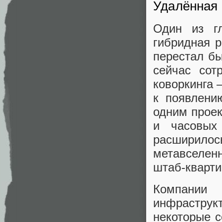
Удалённая 
Один из г
гибридная р
перестал бы
сейчас сот
коворкинга 
к появлени
одним проек
и часовых
расширилось
метавселен
штаб‑кварти
Компании
инфраструк
некоторые с