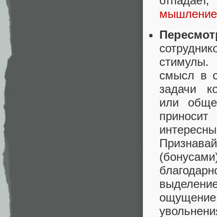
отпадает,
мышление
Пересмот
сотрудни
стимулы.
смысл в с
задачи к
или обще
приносит
интересн
Признав
(бонуса
благодар
выделение
ощущение
увольне