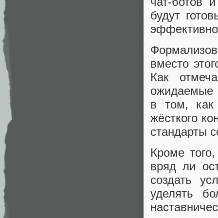
чат‑ботов и
будут гото
эффективно
Формализов
вместо этог
Как отмеч
ожидаемые 
в том, как
жёсткого ко
стандарты с
Кроме того,
вряд ли ос
создать ус
уделять бо
наставниче