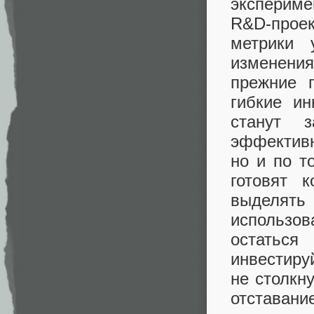
экспериме
R&D‑проек
метрики 
изменения
прежние 
гибкие и
станут з
эффективн
но и по т
готовят 
выделять
использо
остаться
инвестир
не столкн
отставани