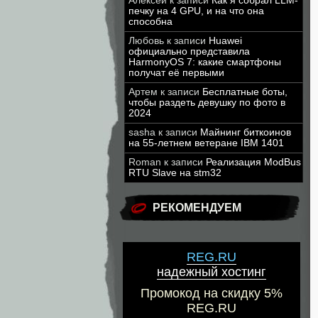
Алексей
к записи
Как я собрал LLM-
печку на 4 GPU, и на что она
способна
Любовь
к записи
Huawei
официально представила
HarmonyOS 7: какие смартфоны
получат её первыми
Артем
к записи
Бесплатные боты,
чтобы раздеть девушку по фото в
2024
sasha
к записи
Майнинг биткоинов
на 55-летнем ветеране IBM 1401
Roman
к записи
Реализация ModBus
RTU Slave на stm32
РЕКОМЕНДУЕМ
REG.RU
надежный хостинг
Промокод на скидку 5%
REG.RU