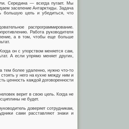
ли. Середина — всегда пугает. Мы
даем заселение Антарктиды. Задача
ть большую цель и убедиться, что
вательное распрограммирование.
опротивлению. Работа руководителя
ление, а в том, чтобы еще больше
ьтат.
Когда он с упорством меняется сам,
тат. А если упрямо меняет других,
а тем более удаленно, нужно что-то
стоять у него на кухне между ним и
ть ценность каждой договоренности
человек верит в свою цель. Когда не
исциплины не будет.
уководитель доверяет сотрудникам,
удники сами расставляют знаки и