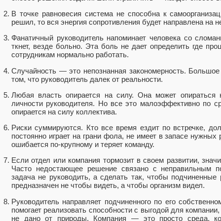
В точке равновесия система не способна к самоорганизац
решил, то вся энергия сопротивления будет направлена на не
Фанатичный руководитель напоминает человека со слома
ткнет, везде больно. Эта боль не дает определить где пр
сотрудникам нормально работать.
Случайность — это непознанная закономерность. Большое 
том, что руководитель далек от реальности.
Любая власть опирается на силу. Она может опираться
личности руководителя. Но все это малоэффективно по ср
опирается на силу коллектива.
Риски суммируются. Кто все время ездит по встречке, дол
постоянно играет на грани фола, не имеет в запасе нужных
ошибается по-крупному и теряет команду.
Если отдел или компания тормозит в своем развитии, значи
Часто недостающее решение связано с неправильным по
задача не руководить, а сделать так, чтобы подчиненные 
предназначен не чтобы видеть, а чтобы организм видел.
Руководитель направляет подчиненного по его собственном
помогает реализовать способности с выгодой для компании, 
не дано от природы. Компания — это просто среда, ко