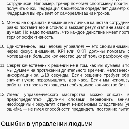
сотрудников. Например, тренер помогает спортсмену пройти
получить очки. Федерация баскетбола определяет диаметр к
Федерация выигрывает от самореализации игроков.
Можно не обращать внимание на личные качества сотрудника
равно поставит его в стойло и выжмет результат вне зависим
думает. Но надо понимать, что каждое действие имеет про
теряют эффективность.
Единственное, чем человек управляет — это своим внима
через фокус внимания. KPI или OKR должны помогать 
мотивации и большое количество целей только расфокусиру
Секрет качественных решений не в том, как мы думаем и то
мы думаем на протяжении длительного времени. Человеческ
информации за 1/18 секунды. Если решение требует об
значит нужно поразмышлять два часа. Если мы использ
работы, то просто сокращаем необходимое количество бит.
Идеал управленческого мастерства можно описать 
предопределять». Другими словами переводить вним
необходимый результат станет неизбежным следствием (уп
ошибка — не имея способности предвидеть, постоянно пыта
Ошибки в управлении людьми