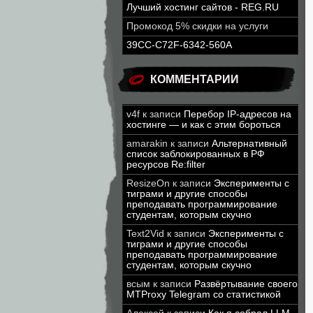
Лучший хостинг сайтов - REG.RU
Промокод 5% скидки на услуги
39CC-C72F-6342-560A
КОММЕНТАРИИ
v4f
к записи
Перебор IP-адресов на
хостинге — и как с этим бороться
amarakin
к записи
Альтернативный
список заблокированных в РФ
ресурсов Re:filter
ResizeOn
к записи
Эксперименты с
тиграми и другие способы
преподавать программирование
студентам, которым скучно
Text2Vid
к записи
Эксперименты с
тиграми и другие способы
преподавать программирование
студентам, которым скучно
всым
к записи
Развёртывание своего
MTProxy Telegram со статистикой