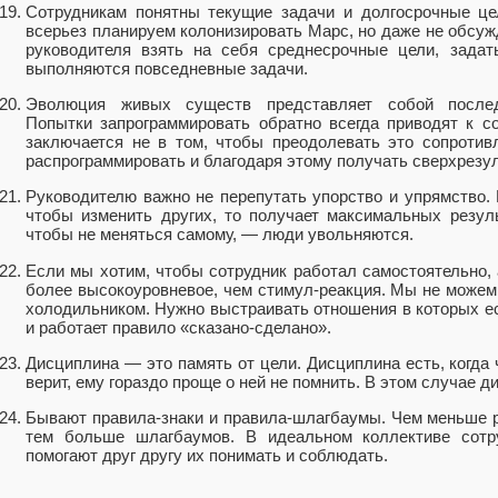
Сотрудникам понятны текущие задачи и долгосрочные це
всерьез планируем колонизировать Марс, но даже не обсуж
руководителя взять на себя среднесрочные цели, зада
выполняются повседневные задачи.
Эволюция живых существ представляет собой последо
Попытки запрограммировать обратно всегда приводят к с
заключается не в том, чтобы преодолевать это сопротив
распрограммировать и благодаря этому получать сверхрезул
Руководителю важно не перепутать упорство и упрямство. 
чтобы изменить других, то получает максимальных резуль
чтобы не меняться самому, — люди увольняются.
Если мы хотим, чтобы сотрудник работал самостоятельно, 
более высокоуровневое, чем стимул-реакция. Мы не можем 
холодильником. Нужно выстраивать отношения в которых ес
и работает правило «сказано-сделано».
Дисциплина — это память от цели. Дисциплина есть, когда 
верит, ему гораздо проще о ней не помнить. В этом случае д
Бывают правила-знаки и правила-шлагбаумы. Чем меньше р
тем больше шлагбаумов. В идеальном коллективе сотр
помогают друг другу их понимать и соблюдать.