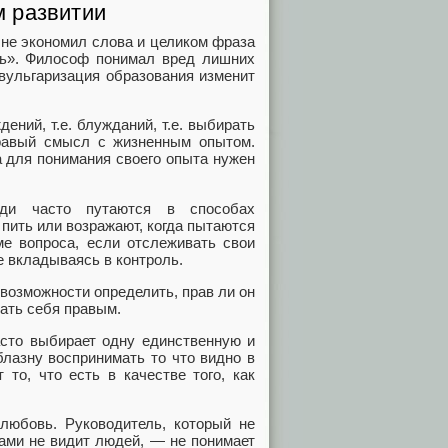
 развитии
н не экономил слова и целиком фраза
ить». Философ понимал вред лишних
 вульгаризация образования изменит
ний, т.е. блужданий, т.е. выбирать
дравый смысл с жизненным опытом.
 а для понимания своего опыта нужен
юди часто путаются в способах
 пить или возражают, когда пытаются
е вопроса, если отслеживать свои
е вкладываясь в контроль.
т возможности определить, прав ли он
тать себя правым.
асто выбирает одну единственную и
блазну воспринимать то что видно в
 то, что есть в качестве того, как
любовь. Руководитель, который не
рами не видит людей, — не понимает