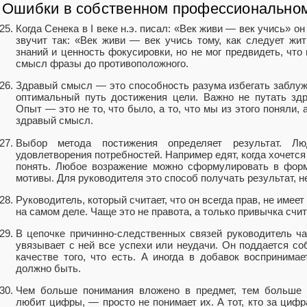
Ошибки в собственном профессиональном
Когда Сенека в I веке н.э. писал: «Век живи — век учись» о
звучит так: «Век живи — век учись тому, как следует ж
знаний и ценность фокусировки, но не мог предвидеть, что
смысл фразы до противоположного.
Здравый смысл — это способность разума избегать заблужде
оптимальный путь достижения цели. Важно не путать з
Опыт — это не то, что было, а то, что мы из этого поняли,
здравый смысл.
Выбор метода постижения определяет результат. Л
удовлетворения потребностей. Например едят, когда хочется
понять. Любое возражение можно сформулировать в форм
мотивы. Для руководителя это способ получать результат, н
Руководитель, который считает, что он всегда прав, не имее
на самом деле. Чаще это не правота, а только привычка счи
В цепочке причинно-следственных связей руководитель ч
увязывает с ней все успехи или неудачи. Он поддается со
качестве того, что есть. А иногда в добавок воспринимает
должно быть.
Чем больше понимания вложено в предмет, тем больше 
любит цифры, — просто не понимает их. А тот, кто за циф