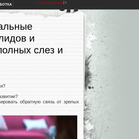
Select Language
▼
АБОТКА
нальные
лидов и
полных слез и
ли?
азвитие?
зировать обратную связь от зрелых