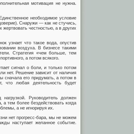
ополнительная мотивация не нужна.
 Единственное необходимое условие
доверие). Снаружи — как не стучись,
х жертвовать честностью, а в других
ок узнает что такое вода, опустив
вовании воздуха. В бизнесе такими
тели. Стратегия «чем больше, тем
портивного, а потом всякого.
пает сигнал о боли, и только потом
ли нет. Решение зависит от наличия
ы сначала его придумать, а потом в
ет, что любая деятельность будет
д нагрузкой. Руководитель должен
, а тем более бездействовать когда
блемы, а не игнорируя их.
изни нет прогресс-бара, мы не можем
ажды наступает желанное событие.