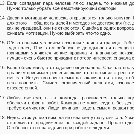
Если совпадает пара человек плюс задача, то никакая д
Нужно только убрать все демотивирующий факторы.
Двери к мотивации человека открываются только изнутри.
для этого — общность целей и методов их достижения (т.е. 
как не увещевай, они не откроются. Ошибка в одних вопроса
ожидать мотивации. Нужно выбирать что-то одно.
Обязательным условием познания является граница. Ребен
туда палец. При этом ребенок не догадывается о сущест
границами являются четкие правила и планочные показа
лучше» очень быстро приводит к потери интереса: сначала с
Боль объективна, а страдание опционально. Сначала посту
организм принимает решение включать состояние стресса и
смысла. Искусство поиска смысла заключается в том, чтоб
него поверить. Смысл, ограниченный деньгами, означа
стрессогенной.
Любая система, в т.ч. команда, развивается только по
обеспечить фронт работ. Команда не может сидеть без дела
требуется участие. Люди начинают видеть смысл, решая про
Недостаток успеха никогда не означает утрату смысла. У ж
отслеживать продвижение по каждой задаче. Просто одн
Особенно это справедливо при работе с людьми.