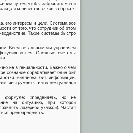
 своим путем, чтобы забросить мяч и
ольца и количество очков за бросок.
, его интересы и цели. Система все
ости от того, что сотрудник об этом
тиводействие. Такие системы быстро
нием. Всем остальным мы управляем
фокусироваться. Сложные системы
ют.
чно не в гениальности. Важно о чем
ое сознание обрабатывает один бит
работки миллиона бит информации,
уем инструменты интеллектуальной
в формуле: «предвидеть, но не
ание на ситуацию, при которой
равлять лазерной указкой). Частая
ться предопределять.