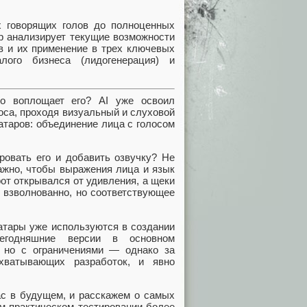
 говорящих голов до полноценных
р анализирует текущие возможности
ов и их применение в трех ключевых
алого бизнеса (лидогенерация) и
 но воплощает его? AI уже освоил
оса, проходя визуальный и слуховой
атаров: объединение лица с голосом
ровать его и добавить озвучку? Не
ажно, чтобы выражения лица и язык
от открывался от удивления, а щеки
 взволнованно, но соответствующее
ватары уже используются в создании
Сегодняшние версии в основном
 но с ограничениями — однако за
хватывающих разработок, и явно
нас в будущем, и расскажем о самых
м практическом тестировании более