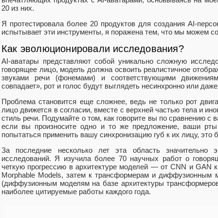
20 из них.
Я протестировала более 20 продуктов для создания AI-персо
испытывает эти инструменты, я поражена тем, что мы можем со
Как эволюционировали исследования?
AI-аватары представляют собой уникально сложную исследо
говорящее лицо, модель должна освоить реалистичное отобра
звуками речи (фонемами) и соответствующими движениям
совпадает», рот и голос будут выглядеть несинхронно или даж
Проблема становится еще сложнее, ведь не только рот двига
лицо движется в согласии, вместе с верхней частью тела и ино
стиль речи. Подумайте о том, как говорите вы по сравнению с
если вы произносите одно и то же предложение, ваши рты 
попытаться применить вашу синхронизацию губ к их лицу, это б
За последние несколько лет эта область значительно э
исследований. Я изучила более 70 научных работ о говоря
четкую прогрессию в архитектуре моделей — от CNN и GAN к
Morphable Models, затем к трансформерам и диффузионным 
(диффузионным моделям на базе архитектуры трансформеров
наиболее цитируемые работы каждого года.