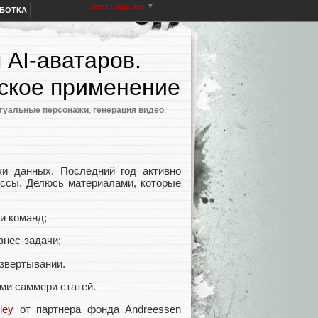
Select Language
▼
АБОТКА
 AI-аватаров.
еское применение
туальные персонажи
,
генерация видео
,
и данных. Последний год активно
ессы. Делюсь материалами, которые
и команд;
знес-задачи;
азвертывании.
ми саммери статей.
ley
от партнера фонда Andreessen