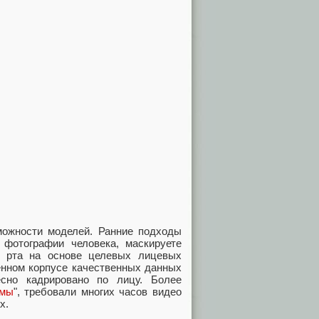
зможности моделей. Ранние подходы
 фотографии человека, маскируете
я рта на основе целевых лицевых
енном корпусе качественных данных
сно кадрировано по лицу. Более
амы
", требовали многих часов видео
х.