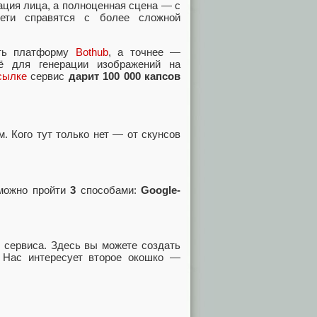
ация лица, а полноценная сцена — с
ети справятся с более сложной
ать платформу
Bothub
, а точнее —
ё для генерации изображений на
сылке
сервис
дарит
100 000 капсов
 Кого тут только нет — от скунсов
 можно пройти
3
способами:
Google-
и сервиса. Здесь вы можете создать
. Нас интересует второе окошко —