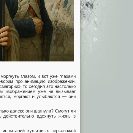
моргнуть глазом, и вот уже глазами
оворим про анимацию изображений.
смагории», то сегодня это настолько
ым изображением уже не вызывает
елятся, моргают и улыбаются — они
лько далеко они шагнули? Смогут ли
а действительно вдохнуть жизнь в
 испытаний культовых персонажей