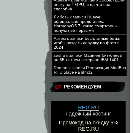
Алексей
к записи
Как я собрал LLM-
печку на 4 GPU, и на что она
способна
Любовь
к записи
Huawei
официально представила
HarmonyOS 7: какие смартфоны
получат её первыми
Артем
к записи
Бесплатные боты,
чтобы раздеть девушку по фото в
2024
sasha
к записи
Майнинг биткоинов
на 55-летнем ветеране IBM 1401
Roman
к записи
Реализация ModBus
RTU Slave на stm32
РЕКОМЕНДУЕМ
REG.RU
надежный хостинг
Промокод на скидку 5%
REG.RU