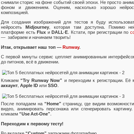
снимали сторис на фоне событий своей эпохи. Не просто аним
фоном и движением. Оценим, насколько хорошо нейрос
композицией.
Для создания изображений для тестов я буду использов
нейросеть
Midjourney
, которая там доступна. Помимо не
платформе есть
Flux
и
DALL·E
. Кстати, при регистрации по
с
— забираем и начинаем творить!
Итак, открывает наш топ —
Runway
.
С первой минуты сервис цепляет анимированным интерфейсом.
до питонов, всё в движении.
Кликаем
“Try Runway Now”
и переходим к регистрации. Её
аккаунт
,
Apple ID
или
SSO
.
После попадаем на
“Home”
страницу, где видим возможност
видео, анимировать персонажа или сгенерировать картинку
кликаем
“Use Act-One”
.
Переходим к первому тесту!
Во вкладке
“Custom”
загружаем фотографию.