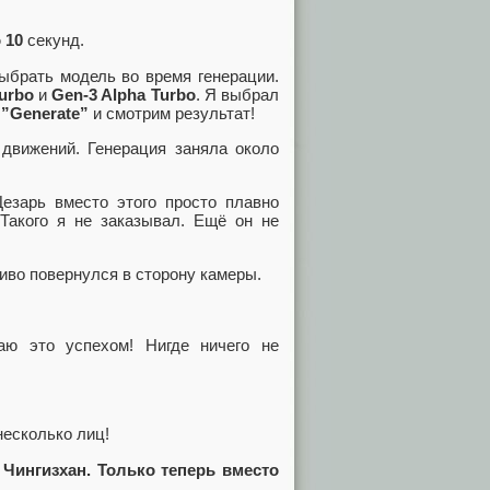
 10
секунд.
ыбрать модель во время генерации.
urbo
и
Gen-3 Alpha Turbo
. Я выбрал
м
”Generate”
и смотрим результат!
 движений. Генерация заняла около
Цезарь вместо этого просто плавно
 Такого я не заказывал. Ещё он не
сиво повернулся в сторону камеры.
аю это успехом! Нигде ничего не
несколько лиц!
Чингизхан. Только теперь вместо