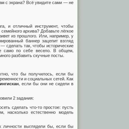
ам с экрана? Всё увидите сами — не
а, и отличный инструмент, чтобы
 семейного архива? Добавьте лёгкое
ивет из прошлого. Или, например, у
мированный баннер зацепит взгляд
 — сделать так, чтобы исторические
же само по себе весело. В общем,
емного разбавить скучные посты.
ытно, что бы получилось, если бы
временности и социальных сетей. Как
ингисхан
, если бы они не сидели в
овили 2 задания:
сеть сделать что-то простое: пусть
м, насколько естественно модель
ак личности выглядели бы, если бы