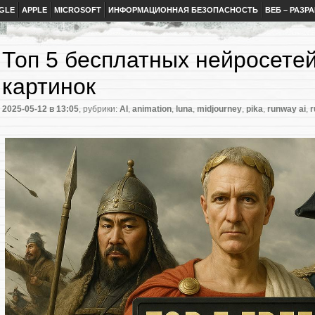
GLE
APPLE
MICROSOFT
ИНФОРМАЦИОННАЯ БЕЗОПАСНОСТЬ
ВЕБ – РАЗР
Топ 5 бесплатных нейросете
картинок
2025-05-12
в 13:05
, рубрики:
AI
,
animation
,
luna
,
midjourney
,
pika
,
runway ai
,
r