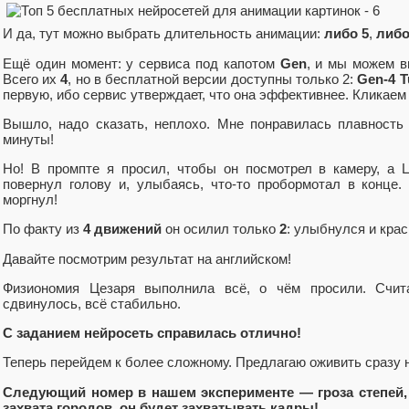
И да, тут можно выбрать длительность анимации:
либо 5
,
либо
Ещё один момент: у сервиса под капотом
Gen
, и мы можем в
Всего их
4
, но в бесплатной версии доступны только 2:
Gen-4 T
первую, ибо сервис утверждает, что она эффективнее. Кликае
Вышло, надо сказать, неплохо. Мне понравилась плавность
минуты!
Но! В промпте я просил, чтобы он посмотрел в камеру, а 
повернул голову и, улыбаясь, что-то пробормотал в конце.
моргнул!
По факту из
4 движений
он осилил только
2
: улыбнулся и кра
Давайте посмотрим результат на английском!
Физиономия Цезаря выполнила всё, о чём просили. Счит
сдвинулось, всё стабильно.
С заданием нейросеть справилась отлично!
Теперь перейдем к более сложному. Предлагаю оживить сразу 
Следующий номер в нашем эксперименте — гроза степей, 
захвата городов, он будет захватывать кадры!