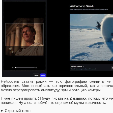
Нейросеть ставит рамки — всю фотографию оживить не п
обрежется. Можно выбрать как горизонтальный, так и вертик
можно отрегулировать амплитуду, зум и ротацию камеры.
Ниже пишем промпт. Я буду писать на
2 языках
, потому что м
понимает. Ну а если поймёт, то оценим её мультиязычность.
Скрытый текст