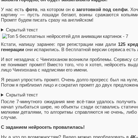
У нас есть
фото
, на котором он
с заготовкой под селфи
. Хо
картину — пусть лошади бегают, воины сражаются копьями
Промпт будем писать сразу на английском!
Скрытый текст
Кстати, напишу заранее: при регистрации нам дали
125 кре
генерации
они испарились. В бесплатной версии сервиса ест
И вот незадача: с Чингизханом возникли проблемы. Сервису с
не понимает промпт! Вместо того, что я хотел, нейросеть в
лицо Чингизхана с надписями его имени.
Я решил упростить промпт. Очень долго прогресс был на нуле,
Потом я приблизил лицо и сократил промпт до двух предложен
Скрытый текст
После 7-минутного ожидания мне всё-таки удалось получить 
начал улыбаться шире, но объекты сзади оставались статич
мелкими деталями, то алгоритмы справляются не очень, либо
случае.
С заданием нейросеть провалилась!
Ну а что по возможностям? Видео можно преобразовать в
4K