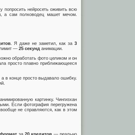
чу попросить нейросеть оживить всю
, а сам полководец машет мечом.
дитов
. Я даже не заметил, как за
3
ь лимит —
25 секунд
анимации.
ложно обработать фото целиком и он
ыдала просто плавно приближающееся
 а в конце просто выдавало ошибку.
ий.
анимированную картинку. Чингизхан
ными. Если фотография перегружена
 вообще не справляются, как в этом
-формат
за
20 кредитов
— реально