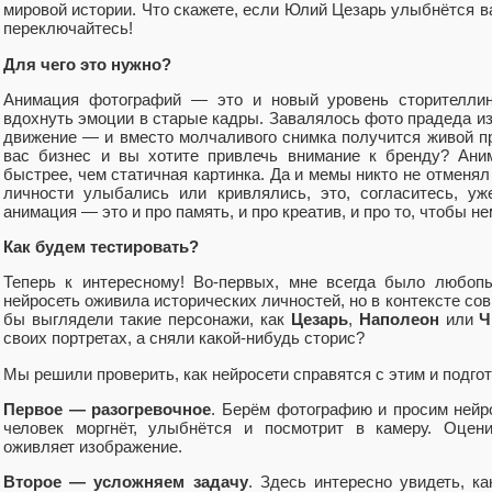
мировой истории. Что скажете, если Юлий Цезарь улыбнётся в
переключайтесь!
Для чего это нужно?
Анимация фотографий — это и новый уровень сторителлинг
вдохнуть эмоции в старые кадры. Завалялось фото прадеда из
движение — и вместо молчаливого снимка получится живой пр
вас бизнес и вы хотите привлечь внимание к бренду? Ани
быстрее, чем статичная картинка. Да и мемы никто не отменял
личности улыбались или кривлялись, это, согласитесь, у
анимация — это и про память, и про креатив, и про то, чтобы н
Как будем тестировать?
Теперь к интересному! Во-первых, мне всегда было любоп
нейросеть оживила исторических личностей, но в контексте со
бы выглядели такие персонажи, как
Цезарь
,
Наполеон
или
Ч
своих портретах, а сняли какой-нибудь сторис?
Мы решили проверить, как нейросети справятся с этим и подгот
Первое — разогревочное
. Берём фотографию и просим нейро
человек моргнёт, улыбнётся и посмотрит в камеру. Оцени
оживляет изображение.
Второе — усложняем задачу
. Здесь интересно увидеть, к