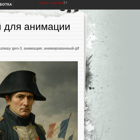
Select Language
▼
АБОТКА
й для анимации
unway gen-3
,
анимация
,
анимированный gif