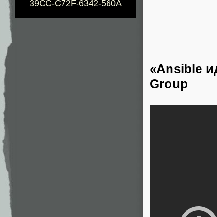
39CC-C72F-6342-560A
«Ansible и
Group