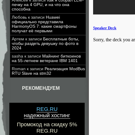
Алексей
к записи
Как я собрал LLM-
печку на 4 GPU, и на что она
способна
Любовь
к записи
Huawei
официально представила
HarmonyOS 7: какие смартфоны
получат её первыми
Артем
к записи
Бесплатные боты,
чтобы раздеть девушку по фото в
2024
sasha
к записи
Майнинг биткоинов
на 55-летнем ветеране IBM 1401
Roman
к записи
Реализация ModBus
RTU Slave на stm32
РЕКОМЕНДУЕМ
REG.RU
надежный хостинг
Промокод на скидку 5%
REG.RU