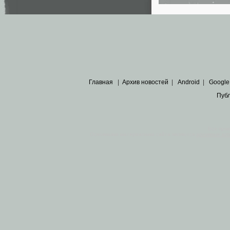
Главная
|
Архив новостей
|
Android
|
Google
Пуб
Все пра
Основными материалами сайта являются
архивные ко