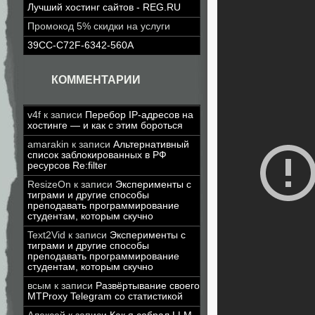
Лучший хостинг сайтов - REG.RU
Промокод 5% скидки на услуги
39CC-C72F-6342-560A
КОММЕНТАРИИ
v4f
к записи
Перебор IP-адресов на
хостинге — и как с этим бороться
amarakin
к записи
Альтернативный
список заблокированных в РФ
ресурсов Re:filter
ResizeOn
к записи
Эксперименты с
тиграми и другие способы
преподавать программирование
студентам, которым скучно
Text2Vid
к записи
Эксперименты с
тиграми и другие способы
преподавать программирование
студентам, которым скучно
всым
к записи
Развёртывание своего
MTProxy Telegram со статистикой