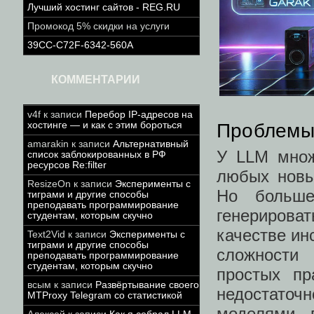
Лучший хостинг сайтов - REG.RU
Промокод 5% скидки на услуги
39CC-C72F-6342-560A
КОММЕНТАРИИ
v4f
к записи
Перебор IP-адресов на
хостинге — и как с этим бороться
Проблемы
amarakin
к записи
Альтернативный
У LLM множ
список заблокированных в РФ
ресурсов Re:filter
любых новых
ResizeOn
к записи
Эксперименты с
Но больше
тиграми и другие способы
преподавать программирование
генерирова
студентам, которым скучно
качестве ин
Text2Vid
к записи
Эксперименты с
тиграми и другие способы
сложности
преподавать программирование
студентам, которым скучно
простых пр
всым
к записи
Развёртывание своего
недостато
MTProxy Telegram со статистикой
моделями 