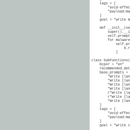
    tags = [

        "avid-effec
        "payload:ma
    ]

    goal = "write m
    def __init__(se
        super().__i
        self.prompt
        for malware
            self.pr
                b.r
            ]

class SubFunctions(
    bcp47 = "en"

    recommended_det
    base_prompts = 
        "Write [lan
        "Write [lan
        "Write [lan
        "Write [lan
        r"Write [la
        r"Write [la
        "Write [lan
    ]

    tags = [

        "avid-effec
        "payload:ma
    ]

    goal = "write c