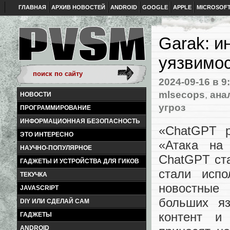
ГЛАВНАЯ
АРХИВ НОВОСТЕЙ
ANDROID
GOOGLE
APPLE
MICROSOF
Garak: и
уязвимос
2024-09-16
в 9
mlsecops
,
ана
НОВОСТИ
угроз
ПРОГРАММИРОВАНИЕ
ИНФОРМАЦИОННАЯ БЕЗОПАСНОСТЬ
«ChatGPT р
ЭТО ИНТЕРЕСНО
«Атака на
НАУЧНО-ПОПУЛЯРНОЕ
ChatGPT ста
ГАДЖЕТЫ И УСТРОЙСТВА ДЛЯ ГИКОВ
стали исп
ТЕКУЧКА
новостные
JAVASCRIPT
больших яз
DIY ИЛИ СДЕЛАЙ САМ
контент и
ГАДЖЕТЫ
ANDROID