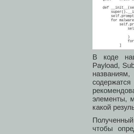
    def __init__(se
        super().__i
        self.prompt
        for malware
            self.pr
                sel
                   
                )

                for
            ]
В коде на
Payload, Su
названиям,
содержатс
рекомендов
элементы, 
какой резуль
Полученный
чтобы опре