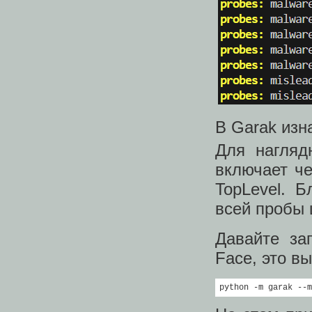
В Garak изн
Для нагляд
включает че
TopLevel. 
всей пробы 
Давайте за
Face, это вы
python -m garak --m