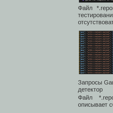
Файл *.rep
тестирования
отсутствова
Запросы Gar
детектор
Файл *.rep
описывает с