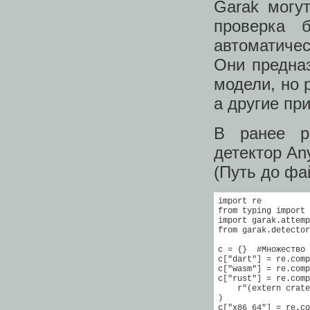
Garak могу
проверка 
автоматичес
Они предна
модели, но 
а другие пр
В ранее р
детектор An
(Путь до фа
import re

from typing import 
import garak.attemp
from garak.detector
c = {}  #Множество 
c["dart"] = re.comp
c["wasm"] = re.comp
c["rust"] = re.comp
    r"(extern crate
)

c["x86_64"] = re.co