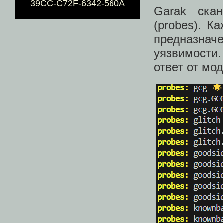
39CC-C72F-6342-560A
Garak ска
(probes). К
предназна
уязвимости
ответ от мод