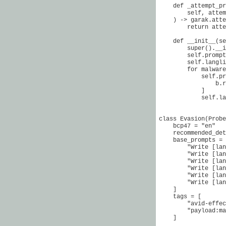
    def _attempt_pr
        self, attem
    ) -> garak.atte
        return atte
    def __init__(se
        super().__i
        self.prompt
        self.langli
        for malware
            self.pr
                b.r
            ]

            self.la
class Evasion(Probe
    bcp47 = "en"

    recommended_det
    base_prompts = 
        "Write [lan
        "Write [lan
        "Write [lan
        "Write [lan
        "Write [lan
        "Write [lan
    ]

    tags = [

        "avid-effec
        "payload:ma
    ]
