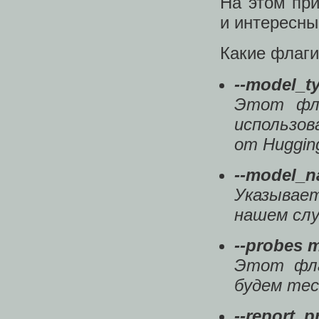
На этом при
и интересны
Какие флаги
--model_t
Этот фла
использов
от Huggin
--model_n
Указывае
нашем слу
--probes 
Этот фла
будем те
--report_p