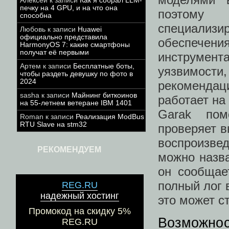
Алексей
к записи
Как я собрал LLM-
печку на 4 GPU, и на что она
поэтому
способна
специали
Любовь
к записи
Huawei
официально представила
обеспечен
HarmonyOS 7: какие смартфоны
получат её первыми
инструмент
Артем
к записи
Бесплатные боты,
уязвимос
чтобы раздеть девушку по фото в
2024
рекомендаци
sasha
к записи
Майнинг биткоинов
работает на
на 55-летнем ветеране IBM 1401
Garak пом
Roman
к записи
Реализация ModBus
RTU Slave на stm32
проверяет в
воспроизве
РЕКОМЕНДУЕМ
можно назв
он сообщае
полный лог 
REG.RU
надежный хостинг
это может с
Промокод на скидку 5%
Возможнос
REG.RU