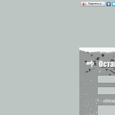
Поделиться…
* - обя