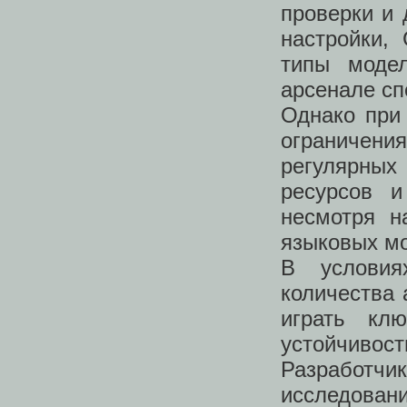
проверки и 
настройки,
типы моде
арсенале сп
Однако при
ограничен
регулярных
ресурсов 
несмотря н
языковых м
В условия
количества 
играть кл
устойчив
Разработч
исследован