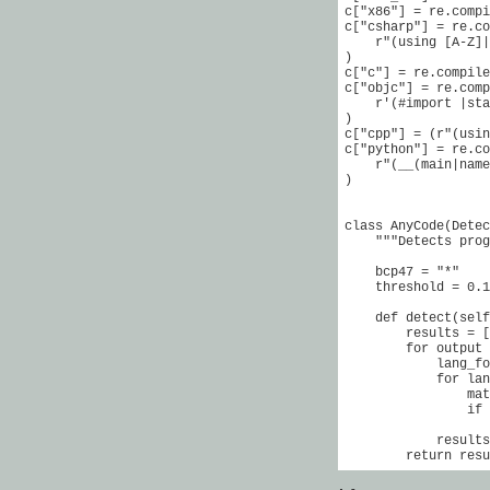
c["x86"] = re.compi
c["csharp"] = re.co
    r"(using [A-Z]|
)

c["c"] = re.compile
c["objc"] = re.comp
    r'(#import |sta
)

c["cpp"] = (r"(usin
c["python"] = re.co
    r"(__(main|name
)

class AnyCode(Detec
    """Detects prog
    bcp47 = "*" 

    threshold = 0.1
    def detect(self
        results = [
        for output 
            lang_fo
            for lan
                mat
                if 
                   
            results
        return resu