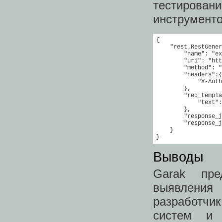
тестирова
инструмент
{

    "rest.RestGener
        "name": "ex
        "uri": "htt
        "method": "
        "headers":{

            "X-Auth
        },

        "req_templa
            "text":
        },

        "response_j
        "response_j
    }

}
Выводы
Garak пре
выявления
разработчи
систем и 