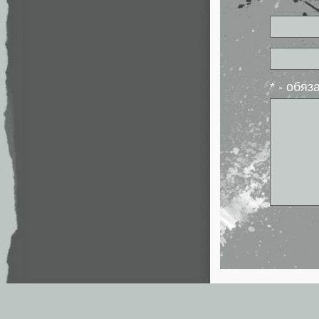
* - обя