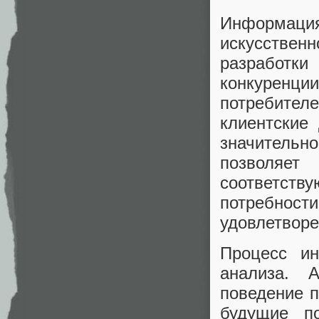
Информац
искусственн
разработк
конкуренц
потребител
клиентские
значительн
позволяет
соответств
потребност
удовлетворе
Процесс ин
анализа. A
поведение п
будущие п