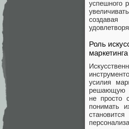
успешного р
увеличиват
создавая
удовлетвор
Роль искус
маркетинга
Искусствен
инструмен
усилия мар
решающую р
не просто 
понимать и
становитс
персонализ