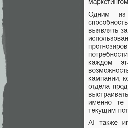
маркетингом
Одним из
способнос
выявлять за
использов
прогнозиро
потребност
каждом эт
возможнос
кампании, к
отдела про
выстраиват
именно те 
текущим по
AI также и