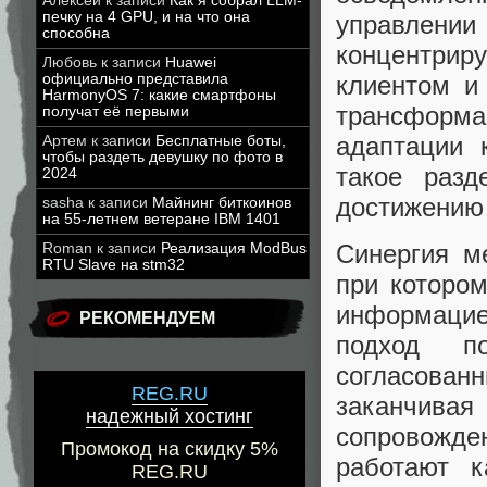
Алексей
к записи
Как я собрал LLM-
печку на 4 GPU, и на что она
управлен
способна
концентрир
Любовь
к записи
Huawei
клиентом и
официально представила
HarmonyOS 7: какие смартфоны
трансформа
получат её первыми
адаптации 
Артем
к записи
Бесплатные боты,
чтобы раздеть девушку по фото в
такое разд
2024
достижению 
sasha
к записи
Майнинг биткоинов
на 55-летнем ветеране IBM 1401
Синергия м
Roman
к записи
Реализация ModBus
RTU Slave на stm32
при котором
информацие
РЕКОМЕНДУЕМ
подход п
согласованн
REG.RU
заканчивая
надежный хостинг
сопровожд
Промокод на скидку 5%
работают к
REG.RU