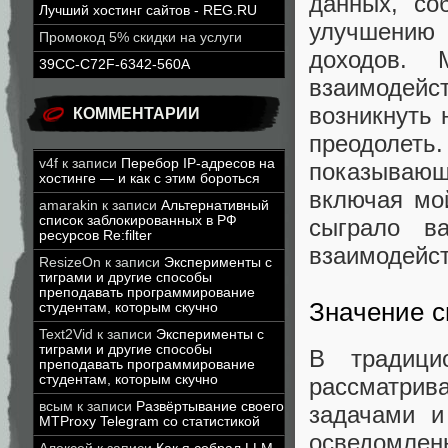
данных, со
Лучший хостинг сайтов - REG.RU
улучшению 
Промокод 5% скидки на услуги
доходов. 
39CC-C72F-6342-560A
взаимодейст
возникнуть 
КОММЕНТАРИИ
преодолет
v4f
к записи
Перебор IP-адресов на
показывающи
хостинге — и как с этим бороться
включая мо
amarakin
к записи
Альтернативный
список заблокированных в РФ
сыграло в
ресурсов Re:filter
взаимодейст
ResizeOn
к записи
Эксперименты с
тиграми и другие способы
преподавать программирование
Значение с
студентам, которым скучно
Text2Vid
к записи
Эксперименты с
тиграми и другие способы
В традици
преподавать программирование
студентам, которым скучно
рассматрив
всым
к записи
Развёртывание своего
задачами и
MTProxy Telegram со статистикой
осведомленн