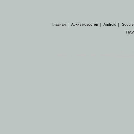
Главная
|
Архив новостей
|
Android
|
Google
Пуб
Все пра
Основными материалами сайта являются
архивные ко