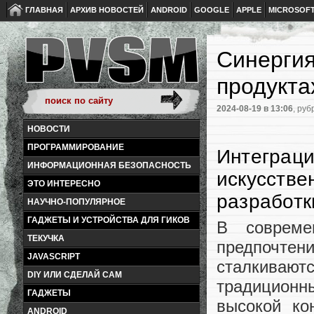
ГЛАВНАЯ
АРХИВ НОВОСТЕЙ
ANDROID
GOOGLE
APPLE
MICROSOF
Синергия
продукта
2024-08-19
в 13:06
, руб
НОВОСТИ
ПРОГРАММИРОВАНИЕ
Интеграци
ИНФОРМАЦИОННАЯ БЕЗОПАСНОСТЬ
искусстве
ЭТО ИНТЕРЕСНО
разработк
НАУЧНО-ПОПУЛЯРНОЕ
ГАДЖЕТЫ И УСТРОЙСТВА ДЛЯ ГИКОВ
В совреме
ТЕКУЧКА
предпочтен
JAVASCRIPT
сталкива
DIY ИЛИ СДЕЛАЙ САМ
традиционны
ГАДЖЕТЫ
высокой ко
ANDROID