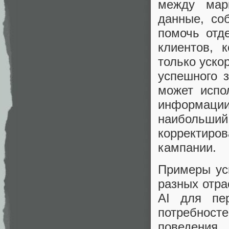
между мар
данные, со
помочь отд
клиентов, 
только уско
успешного 
может испо
информаци
наибольший
корректиров
кампании.
Примеры ус
разных отра
AI для пер
потребност
поведения