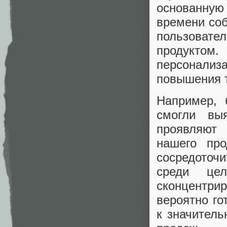
основанную
времени со
пользоват
продуктом
персонали
повышения т
Например, 
смогли вы
проявляют
нашего про
сосредоточ
среди це
сконцентр
вероятно го
к значител