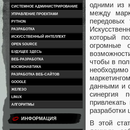
одними из 
СИСТЕМНОЕ АДМИНИСТРИРОВАНИЕ
между марк
УПРАВЛЕНИЕ ПРОЕКТАМИ
передовых 
PYTHON
Искусствен
РАЗРАБОТКА
который по
ИСКУССТВЕННЫЙ ИНТЕЛЛЕКТ
огромные 
OPEN SOURCE
возможности
БУДУЩЕЕ ЗДЕСЬ
ВЕБ-РАЗРАБОТКА
чтобы в пол
КОСМОНАВТИКА
необходим
РАЗРАБОТКА ВЕБ-САЙТОВ
маркетинго
GOOGLE
данными и 
ЖЕЛЕЗО
синергия 
LINUX
привлекать 
АЛГОРИТМЫ
разработки 
ИНФОРМАЦИЯ
В этой ста