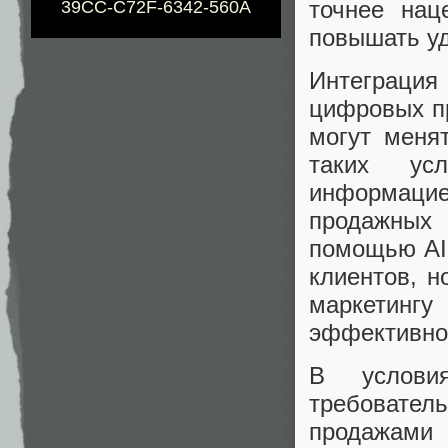
точнее нац
39CC-C72F-6342-560A
повышать уд
Интеграция
цифровых пр
могут меня
таких усл
информацией
продажных 
помощью AI 
клиентов, н
маркетинг
эффективно
В услови
требовател
продажами