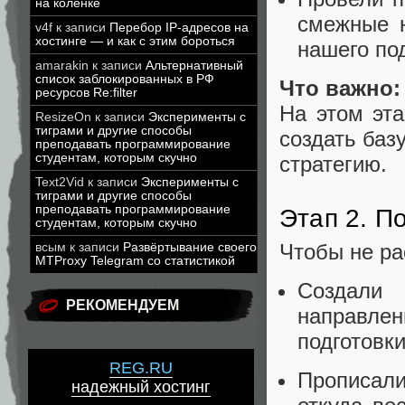
на коленке
смежные н
v4f
к записи
Перебор IP-адресов на
хостинге — и как с этим бороться
нашего по
amarakin
к записи
Альтернативный
список заблокированных в РФ
Что важно:
ресурсов Re:filter
На этом эта
ResizeOn
к записи
Эксперименты с
тиграми и другие способы
создать баз
преподавать программирование
студентам, которым скучно
стратегию.
Text2Vid
к записи
Эксперименты с
тиграми и другие способы
преподавать программирование
Этап 2. П
студентам, которым скучно
Чтобы не ра
всым
к записи
Развёртывание своего
MTProxy Telegram со статистикой
Создали
РЕКОМЕНДУЕМ
направлен
подготовки
REG.RU
Прописали
надежный хостинг