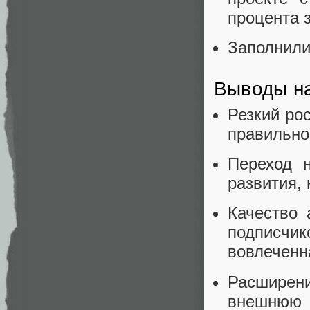
процента 
Заполнили
Выводы на
Резкий ро
правильно
Переход 
развития,
Качество 
подписч
вовлеченна
Расширен
внешнюю 