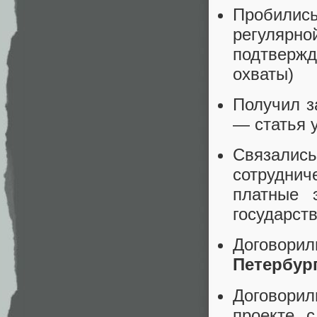
Пробилис
регулярн
подтвержд
охваты)
Получил з
— статья 
Связалис
сотруднич
платные 
государств
Договори
Петербур
Договори
проекте 