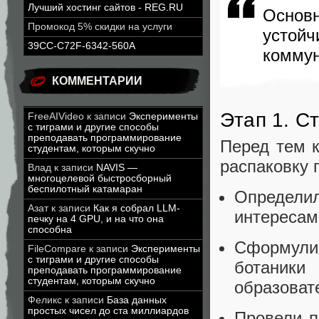
Лучший хостинг сайтов - REG.RU
Основ
Промокод 5% скидки на услуги
устойч
39CC-C72F-6342-560A
коммун
КОММЕНТАРИИ
Этап 1. С
FreeAIVideo
к записи
Эксперименты
с тиграми и другие способы
преподавать программирование
Перед тем к
студентам, которым скучно
распаковку 
Влад
к записи
NAVIS —
многоцелевой быстросборный
беспилотный катамаран
Определи
Азат
к записи
Как я собрал LLM-
интересам
печку на 4 GPU, и на что она
способна
Сформулир
FileCompare
к записи
Эксперименты
с тиграми и другие способы
ботаники
преподавать программирование
студентам, которым скучно
образоват
Феликс
к записи
База данных
простых чисел до ста миллиардов
Провели п