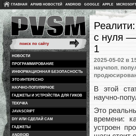
ГЛАВНАЯ
АРХИВ НОВОСТЕЙ
ANDROID
GOOGLE
APPLE
MICROSOF
Реалити:
с нуля —
1
НОВОСТИ
2025-05-02
в 1
ПРОГРАММИРОВАНИЕ
научпоп
,
попу
ИНФОРМАЦИОННАЯ БЕЗОПАСНОСТЬ
продюсирован
ЭТО ИНТЕРЕСНО
В этой ста
НАУЧНО-ПОПУЛЯРНОЕ
научно-попу
ГАДЖЕТЫ И УСТРОЙСТВА ДЛЯ ГИКОВ
ТЕКУЧКА
Это реальны
JAVASCRIPT
времени: к
DIY ИЛИ СДЕЛАЙ САМ
устроен про
ГАДЖЕТЫ
шаги стоит с
ANDROID