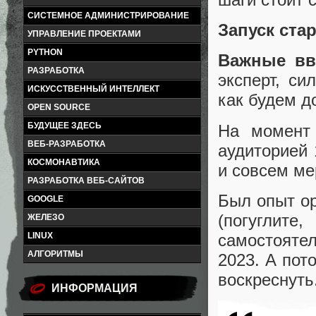
СИСТЕМНОЕ АДМИНИСТРИРОВАНИЕ
Запуск стар
УПРАВЛЕНИЕ ПРОЕКТАМИ
PYTHON
Важные вв
РАЗРАБОТКА
эксперт, си
ИСКУССТВЕННЫЙ ИНТЕЛЛЕКТ
как будем д
OPEN SOURCE
БУДУЩЕЕ ЗДЕСЬ
На момент
ВЕБ-РАЗРАБОТКА
аудиторией 
КОСМОНАВТИКА
и совсем ме
РАЗРАБОТКА ВЕБ-САЙТОВ
Был опыт ор
GOOGLE
(погуглите
ЖЕЛЕЗО
самостояте
LINUX
АЛГОРИТМЫ
2023. А пот
воскреснуть
ИНФОРМАЦИЯ