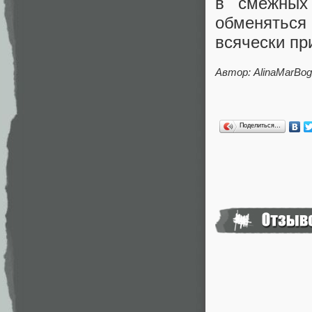
в смежных
обменяться
всячески пр
Автор: AlinaMarBog
Поделиться…