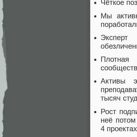
Чёткое по
Мы актив
поработал
Эксперт
обезличен
Плотная 
сообществ
Активы э
преподава
тысяч студ
Рост подп
неё потом
4 проектах