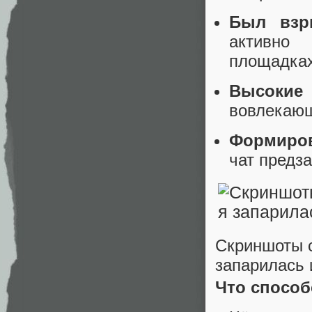
Был взр
активно 
площадках
Высокие
вовлекающ
Формиров
чат предз
Скриншоты с
запарилась 
Что способ