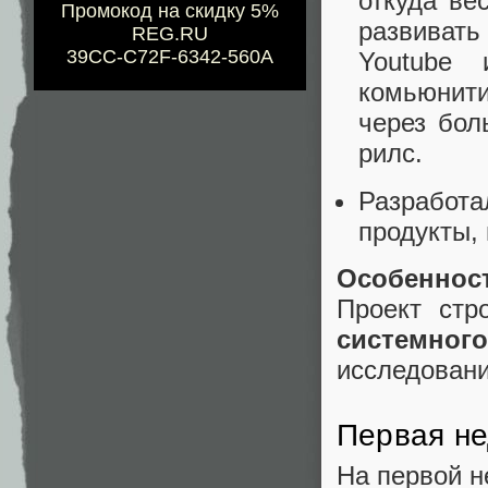
откуда ве
Промокод на скидку 5%
развивать 
REG.RU
39CC-C72F-6342-560A
Youtube
комьюнит
через бол
рилс.
Разработ
продукты,
Особенност
Проект стр
системно
исследовани
Первая не
На первой н