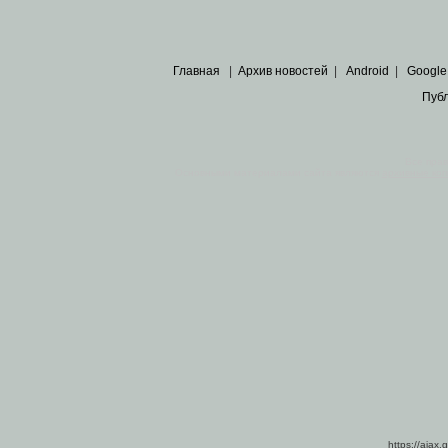
Главная
|
Архив новостей
|
Android
|
Google
Пуб
Все пра
Основными материалами сайта являются
архивные ко
https://ajax.