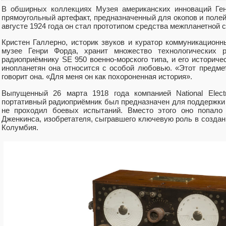
В обширных коллекциях Музея американских инноваций Ген
прямоугольный артефакт, предназначенный для окопов и поле
августе 1924 года он стал прототипом средства межпланетной с
Кристен Галлерно, историк звуков и куратор коммуникацион
музее Генри Форда, хранит множество технологических р
радиоприёмнику SE 950 военно-морского типа, и его историче
инопланетян она относится с особой любовью. «Этот предмет
говорит она. «Для меня он как похороненная история».
Выпущенный 26 марта 1918 года компанией National Elect
портативный радиоприёмник был предназначен для поддержки в
не проходил боевых испытаний. Вместо этого оно попало
Дженкинса, изобретателя, сыгравшего ключевую роль в создани
Колумбия.