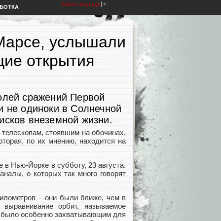
Select Language
▼
АБОТКА
Марсе, услышали
щие открытия
полей сражений Первой
и не одиноки в Солнечной
исков внеземной жизни.
к телескопам, стоявшим на обочинах,
торая, по их мнению, находится на
 в Нью-Йорке в субботу, 23 августа.
аналы, о которых так много говорят
илометров – они были ближе, чем в
 выравнивание орбит, называемое
е было особенно захватывающим для