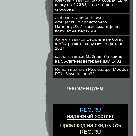
Алексей
к записи
Как я собрал LLM-
печку на 4 GPU, и на что она
способна
Любовь
к записи
Huawei
официально представила
HarmonyOS 7: какие смартфоны
получат её первыми
Артем
к записи
Бесплатные боты,
чтобы раздеть девушку по фото в
2024
sasha
к записи
Майнинг биткоинов
на 55-летнем ветеране IBM 1401
Roman
к записи
Реализация ModBus
RTU Slave на stm32
РЕКОМЕНДУЕМ
REG.RU
надежный хостинг
Промокод на скидку 5%
REG.RU