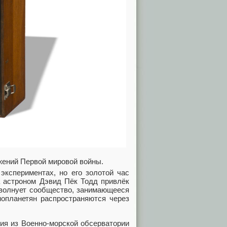
жений Первой мировой войны.
экспериментах, но его золотой час
а астроном Дэвид Пёк Тодд привлёк
 волнует сообщество, занимающееся
нопланетян распространяются через
ния из Военно-морской обсерватории