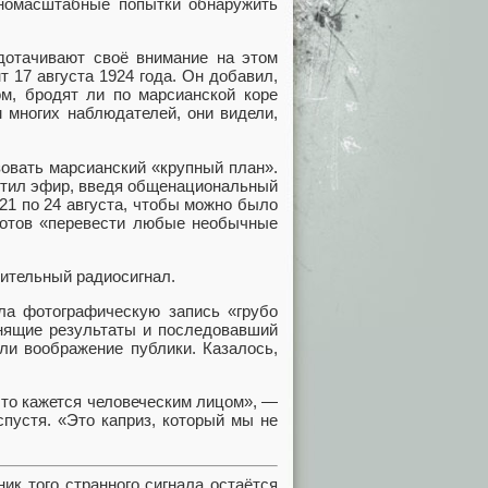
пномасштабные попытки обнаружить
дотачивают своё внимание на этом
 17 августа 1924 года. Он добавил,
ом, бродят ли по марсианской коре
м многих наблюдателей, они видели,
зовать марсианский «крупный план».
стил эфир, введя общенациональный
21 по 24 августа, чтобы можно было
готов «перевести любые необычные
ительный радиосигнал.
ала фотографическую запись «грубо
знящие результаты и последовавший
ли воображение публики. Казалось,
что кажется человеческим лицом», —
спустя. «Это каприз, который мы не
ик того странного сигнала остаётся