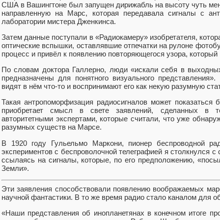
США в Вашингтоне был запущен дирижабль на высоту чуть мене
направленную на Марс, которая передавала сигналы с ан
лаборатории мистера Дженкинса.
Затем данные поступали в «Радиокамеру» изобретателя, кото
оптические вспышки, оставлявшие отпечатки на рулоне фотобу
процесс и привёл к появлению повторяющегося узора, который 
По словам доктора Галлерно, люди «искали себя в выходны
предназначены для понятного визуального представления».
видят в нём что-то и воспринимают его как некую разумную ста
Такая антропоморфизация радиосигналов может показаться 
приобретает смысл в свете заявлений, сделанных в т
авторитетными экспертами, которые считали, что уже обнару
разумных существ на Марсе.
В 1920 году Гульельмо Маркони, пионер беспроводной ра
экспериментов с беспроволочной телеграфией я столкнулся с
ссылаясь на сигналы, которые, по его предположению, «посы
Земли».
Эти заявления способствовали появлению воображаемых мар
научной фантастики. В то же время радио стало каналом для 
«Наши представления об инопланетянах в конечном итоге про