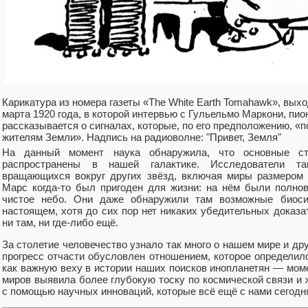
Карикатура из номера газеты «The White Earth Tomahawk», вых
марта 1920 года, в которой интервью с Гульельмо Маркони, пи
рассказывается о сигналах, которые, по его предположению, «
жителям Земли». Надпись на радиоволне: "Привет, Земля"
На данный момент наука обнаружила, что основные ст
распространены в нашей галактике. Исследователи та
вращающихся вокруг других звёзд, включая миры размером 
Марс когда-то был пригоден для жизни: на нём были полно
чистое небо. Они даже обнаружили там возможные биоси
настоящем, хотя до сих пор нет никаких убедительных доказ
ни там, ни где-либо ещё.
За столетие человечество узнало так много о нашем мире и дру
прогресс отчасти обусловлен отношением, которое определил
как важную веху в истории наших поисков инопланетян — моме
миров выявила более глубокую тоску по космической связи и ж
с помощью научных инноваций, которые всё ещё с нами сегодн