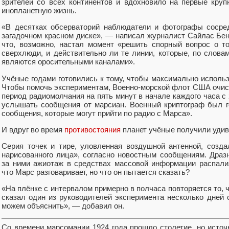
зрителей со всех континентов и вдохновило на первые кру
инопланетную жизнь.
«В десятках обсерваторий наблюдатели и фотографы сосре
загадочном красном диске», — написал журналист Сайлас Бент
что, возможно, настал момент «решить спорный вопрос о т
сверхлюди, и действительно ли те линии, которые, по слова
являются оросительными каналами».
Учёные годами готовились к тому, чтобы максимально исполь
Чтобы помочь экспериментам, Военно-морской флот США очи
период радиомолчания на пять минут в начале каждого часа с 
услышать сообщения от марсиан. Военный криптограф был 
сообщения, которые могут прийти по радио с Марса».
И вдруг во время
противостояния
планет учёные получили удив
Серия точек и тире, уловленная воздушной антенной, созд
нарисованного лица», согласно новостным сообщениям. Дра
за ними ажиотаж в средствах массовой информации распали
что Марс разговаривает, но что он пытается сказать?
«На плёнке с интервалом примерно в полчаса повторяется то, 
сказал один из руководителей эксперимента несколько дней 
можем объяснить», — добавил он.
Со времени марсомании 1924 года прошло столетие, но источн