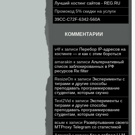
Лучший хостинг сайтов - REG.RU
Промокод 5% скидки на услуги
39CC-C72F-6342-560A
КОММЕНТАРИИ
v4f
к записи
Перебор IP-адресов на
хостинге — и как с этим бороться
amarakin
к записи
Альтернативный
список заблокированных в РФ
ресурсов Re:filter
ResizeOn
к записи
Эксперименты с
тиграми и другие способы
преподавать программирование
студентам, которым скучно
Text2Vid
к записи
Эксперименты с
тиграми и другие способы
преподавать программирование
студентам, которым скучно
всым
к записи
Развёртывание своего
MTProxy Telegram со статистикой