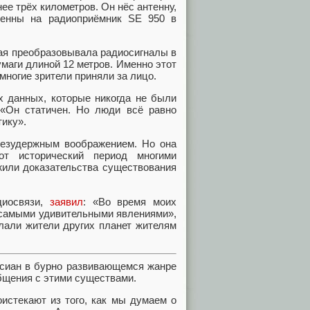
е трёх километров. Он нёс антенну,
тенны на радиоприёмник SE 950 в
рая преобразовывала радиосигналы в
маги длиной 12 метров. Именно этот
многие зрители приняли за лицо.
х данных, которые никогда не были
 «Он статичен. Но люди всё равно
тику».
безудержным воображением. Но она
от исторический период многими
жили доказательства существования
диосвязи,
заявил
: «Во время моих
 самыми удивительными явлениями»,
лали жители других планет жителям
сиан в бурно развивающемся жанре
общения с этими существами.
истекают из того, как мы думаем о