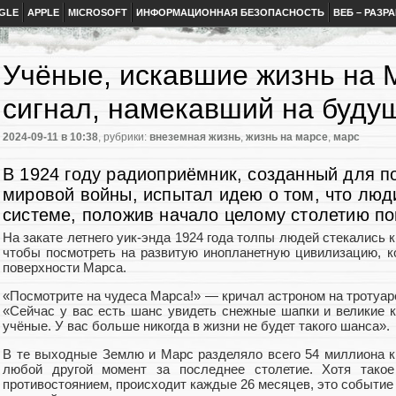
GLE
APPLE
MICROSOFT
ИНФОРМАЦИОННАЯ БЕЗОПАСНОСТЬ
ВЕБ – РАЗР
Учёные, искавшие жизнь на 
сигнал, намекавший на буду
2024-09-11
в 10:38
, рубрики:
внеземная жизнь
,
жизнь на марсе
,
марс
В 1924 году радиоприёмник, созданный для 
мировой войны, испытал идею о том, что люд
системе, положив начало целому столетию по
На закате летнего уик-энда 1924 года толпы людей стекались 
чтобы посмотреть на развитую инопланетную цивилизацию, ко
поверхности Марса.
«Посмотрите на чудеса Марса!» — кричал астроном на тротуаре
«Сейчас у вас есть шанс увидеть снежные шапки и великие к
учёные. У вас больше никогда в жизни не будет такого шанса».
В те выходные Землю и Марс разделяло всего 54 миллиона к
любой другой момент за последнее столетие. Хотя такое
противостоянием, происходит каждые 26 месяцев, это событи