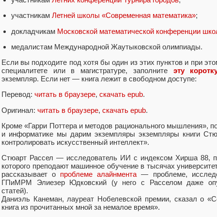
участникам
Летней школы «Современная математика»
;
докладчикам
Московской математической конференции ш
медалистам Международной Жаутыковской олимпиады.
Если вы подходите под хотя бы один из этих пунктов и при это
специалитете или в магистратуре, заполните
эту корот
экземпляр. Если нет — книга лежит в свободном доступе:
Перевод:
читать в браузере
,
скачать epub
.
Оригинал:
читать в браузере
,
скачать epub
.
Кроме «Гарри Поттера и методов рационального мышления», п
и информатике мы дарим экземпляры экземпляры книги Стю
контролировать искусственный интеллект».
Стюарт Рассел — исследователь ИИ с индексом Хирша 88, п
которого преподают машинное обучение в тысячах университе
рассказывает о
проблеме алайнмента
— проблеме, исследо
ГПиМРМ Элиезер Юдковский (у него с Расселом даже опу
статей).
Даниэль Канеман, лауреат Нобелевской премии, сказал о «
книга из прочитанных мной за немалое время».