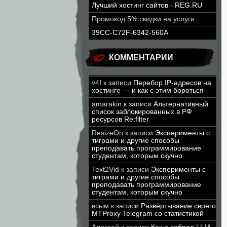
Лучший хостинг сайтов - REG.RU
Промокод 5% скидки на услуги
39CC-C72F-6342-560A
КОММЕНТАРИИ
v4f
к записи
Перебор IP-адресов на
хостинге — и как с этим бороться
amarakin
к записи
Альтернативный
список заблокированных в РФ
ресурсов Re:filter
ResizeOn
к записи
Эксперименты с
тиграми и другие способы
преподавать программирование
студентам, которым скучно
Text2Vid
к записи
Эксперименты с
тиграми и другие способы
преподавать программирование
студентам, которым скучно
всым
к записи
Развёртывание своего
MTProxy Telegram со статистикой