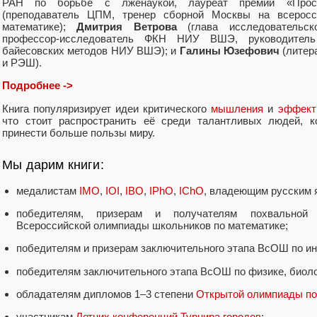
РАН по борьбе с лженаукой, лауреат премии «Прос
(преподаватель ЦПМ, тренер сборной Москвы на всеросс
математике);
Дмитрия Ветрова
(глава исследовательск
профессор-исследователь ФКН НИУ ВШЭ, руководитель
байесовских методов НИУ ВШЭ); и
Галины Юзефович
(литер
и РЭШ).
Подробнее ->
Книга популяризирует идеи критического
мышления
и
эффект
что стоит распространить её среди талантливых людей, 
принести больше пользы миру.
Мы дарим книги:
медалистам
IMO
,
IOI
,
IBO
,
IPhO
,
IChO
, владеющим русским 
победителям, призерам и получателям похвальной 
Всероссийской олимпиады школьников по математике;
победителям и призерам заключительного этапа ВсОШ по и
победителям заключительного этапа ВсОШ по физике, биолог
обладателям дипломов 1–3 степени
Открытой олимпиады по
участникам
Летних конференций Турнира городов
;