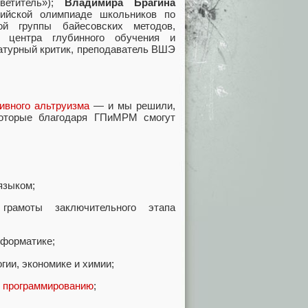
ветитель»);
Владимира Брагина
ийской олимпиаде школьников по
ой группы байесовских методов,
 центра глубинного обучения и
атурный критик, преподаватель ВШЭ
ивного альтруизма
— и мы решили,
которые благодаря ГПиМРМ смогут
языком;
грамоты заключительного этапа
нформатике;
ии, экономике и химии;
 программированию
;