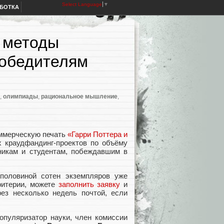
Select Language
▼
АБОТКА
и методы
обедителям
,
олимпиады
,
рациональное мышление
,
оммерческую печать
«Гарри Поттера и
х краудфандинг-проектов по объёму
икам и студентам, побеждавшим в
половиной сотен экземпляров уже
ритерии, можете
заполнить заявку
и
рез несколько недель почтой, если
опуляризатор науки, член комиссии