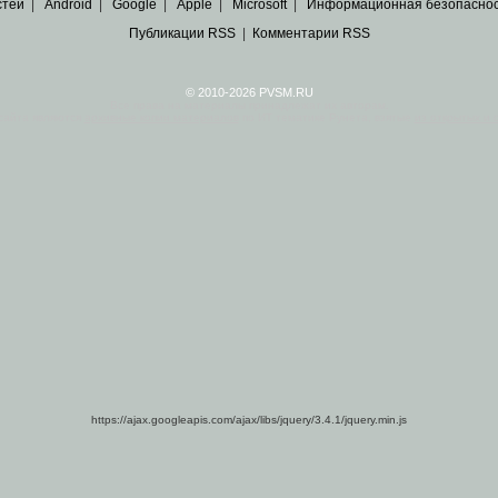
стей
|
Android
|
Google
|
Apple
|
Microsoft
|
Информационная безопасно
Публикации RSS
|
Комментарии RSS
© 2010-2026 PVSM.RU
Все права на материалы принадлежат их авторам.
сайта являются
архивные копии материалов
по ИТ тематике Рунета, взятые
из открытых и 
https://ajax.googleapis.com/ajax/libs/jquery/3.4.1/jquery.min.js