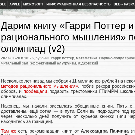
GLE
APPLE
MICROSOFT
ИНФОРМАЦИОННАЯ БЕЗОПАСНОСТЬ
ВЕБ – РАЗР
Дарим книгу «Гарри Поттер 
рационального мышления» п
олимпиад (v2)
2023-01-20
в 18:26
, рубрики:
гарри поттер
,
математика
,
Научно-популярное
Читальный зал
,
эффективный альтруизм
,
Юдковский
Несколько лет назад мы собрали 11 миллионов рублей на нек
методов рационального мышления»
, побив рекорд российски
сборов, и
пообещали
подарить трёхтомники ГПиМРМ школьн
олимпиадах.
Наконец, мы начали рассылать обещанные книги. Пять с 
доставлены, ещё сотня — в пути. Если вы подходите под к
через несколько дней получить от курьера книжки (или че
находитесь за границей).
Там же
есть рекомендации книги от
Александра Панчина
(п