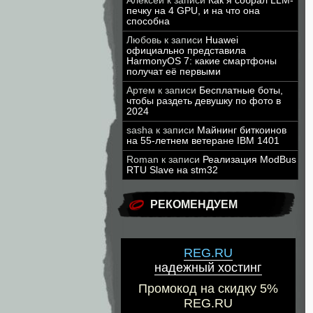
Алексей
к записи
Как я собрал LLM-
печку на 4 GPU, и на что она
способна
Любовь
к записи
Huawei
официально представила
HarmonyOS 7: какие смартфоны
получат её первыми
Артем
к записи
Бесплатные боты,
чтобы раздеть девушку по фото в
2024
sasha
к записи
Майнинг биткоинов
на 55-летнем ветеране IBM 1401
Roman
к записи
Реализация ModBus
RTU Slave на stm32
РЕКОМЕНДУЕМ
REG.RU
надежный хостинг
Промокод на скидку 5%
REG.RU