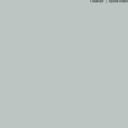
Главная
|
Архив ново
Основными материалами 