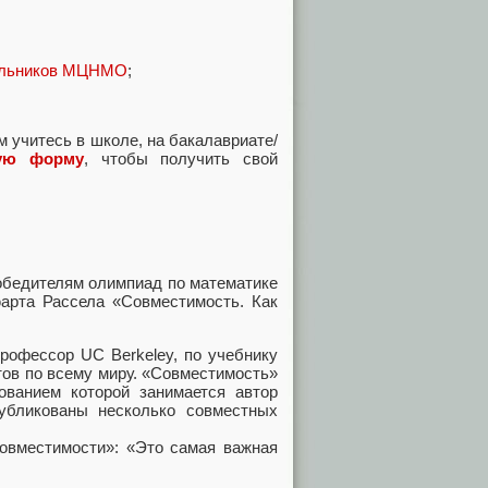
кольников МЦНМО
;
м учитесь в школе, на бакалавриате/
кую форму
, чтобы получить свой
обедителям олимпиад по математике
арта Рассела «Совместимость. Как
рофессор UC Berkeley, по учебнику
тов по всему миру. «Совместимость»
ванием которой занимается автор
бликованы несколько совместных
Совместимости»: «Это самая важная