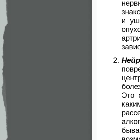
нерв
знак
и у
оп
артр
зави
Ней
пов
цент
боле
Это 
каки
рас
алко
быва
возм