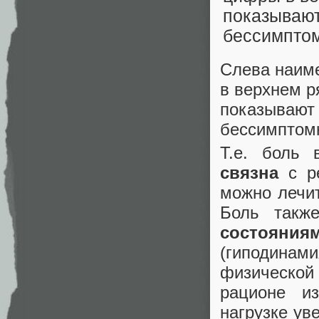
Слева наиме
в верхнем ря
показывают 
бессимптом
Т.е. боль 
связна
с ре
можно лечи
Боль такж
состояни
(гиподинами
физической
рационе и
нагрузке ув