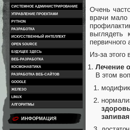
СИСТЕМНОЕ АДМИНИСТРИРОВАНИЕ
Очень часто
УПРАВЛЕНИЕ ПРОЕКТАМИ
врачи мало
PYTHON
профилакт
РАЗРАБОТКА
выглядеть 
ИСКУССТВЕННЫЙ ИНТЕЛЛЕКТ
первичного 
OPEN SOURCE
БУДУЩЕЕ ЗДЕСЬ
Из-за этого
ВЕБ-РАЗРАБОТКА
Лечение 
КОСМОНАВТИКА
В этом во
РАЗРАБОТКА ВЕБ-САЙТОВ
GOOGLE
модифик
ЖЕЛЕЗО
LINUX
нормали
АЛГОРИТМЫ
здоров
запивая
ИНФОРМАЦИЯ
достато