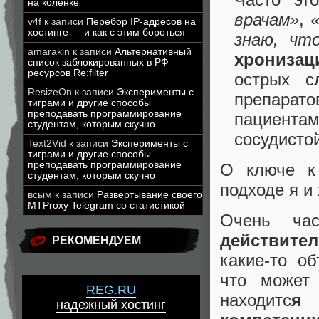
на коленке
врачам»
,
v4f
к записи
Перебор IP-адресов на
хостинге — и как с этим бороться
знаю, чт
amarakin
к записи
Альтернативный
хронизац
список заблокированных в РФ
ресурсов Re:filter
острых с
ResizeOn
к записи
Эксперименты с
препарат
тиграми и другие способы
преподавать программирование
пациента
студентам, которым скучно
сосудисто
Text2Vid
к записи
Эксперименты с
тиграми и другие способы
преподавать программирование
О ключе к 
студентам, которым скучно
подходе я и 
всым
к записи
Развёртывание своего
MTProxy Telegram со статистикой
Очень час
действите
РЕКОМЕНДУЕМ
какие-то о
что может 
REG.RU
находитс
я 
надежный хостинг