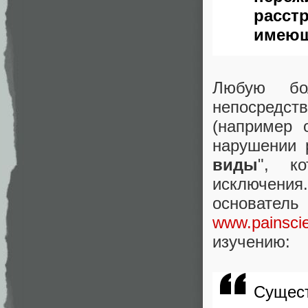
расс
имеющ
Любую бо
непосредств
(например 
нарушении 
виды
", к
исключения
основатель
www.painsci
изучению:
Сущес