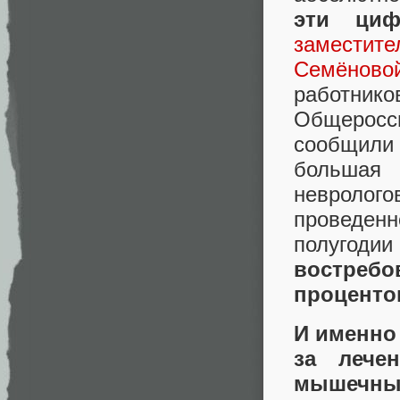
эти ци
заместит
Семёново
работнико
Общеросс
сообщили
большая 
невролого
проведен
полугоди
востреб
процентов
И именно
за лече
мышеч