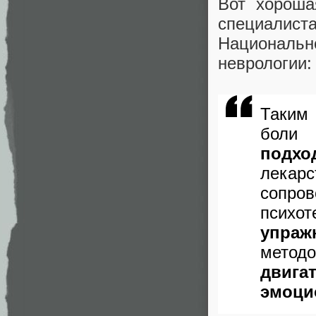
Вот хорош
специалис
Националь
неврологии:
Таким
боли
подхо
лека
сопров
психот
упра
методо
двиг
эмоци