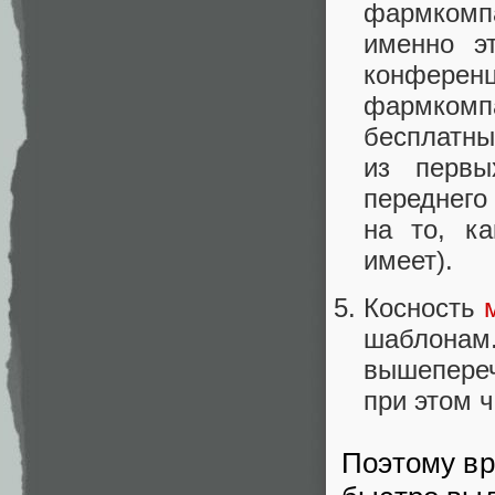
фармкомпа
именно э
конферен
фармкомп
бесплатны
из первы
переднего
на то, ка
имеет).
Косность
шаблона
вышепереч
при этом 
Поэтому вр