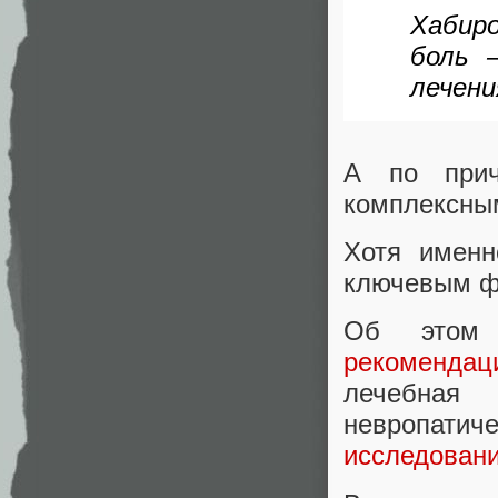
Хабир
боль 
лечени
А по прич
комплексным
Хотя именн
ключевым ф
Об этом
рекомендац
лечебная
невропатич
исследовани