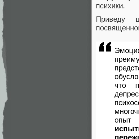
психики.
Приведу 
посвященно
Эмоци
пре
предс
обусл
что п
депре
псих
много
опы
испы
переж