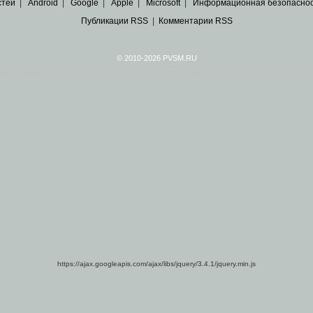
стей
|
Android
|
Google
|
Apple
|
Microsoft
|
Информационная безопасно
Публикации RSS
|
Комментарии RSS
© 2010-2026 PVSM.RU
Все права на материалы принадлежат их авторам.
сайта являются
архивные копии материалов
по ИТ тематике Рунета, взятые
из открытых и 
https://ajax.googleapis.com/ajax/libs/jquery/3.4.1/jquery.min.js