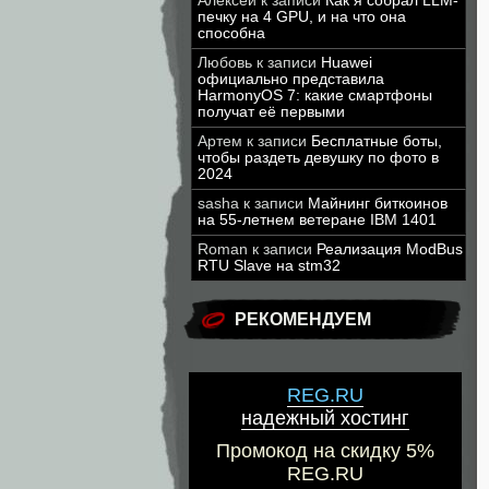
Алексей
к записи
Как я собрал LLM-
печку на 4 GPU, и на что она
способна
Любовь
к записи
Huawei
официально представила
HarmonyOS 7: какие смартфоны
получат её первыми
Артем
к записи
Бесплатные боты,
чтобы раздеть девушку по фото в
2024
sasha
к записи
Майнинг биткоинов
на 55-летнем ветеране IBM 1401
Roman
к записи
Реализация ModBus
RTU Slave на stm32
РЕКОМЕНДУЕМ
REG.RU
надежный хостинг
Промокод на скидку 5%
REG.RU