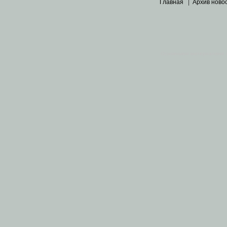
Главная
|
Архив ново
Основными материалами 