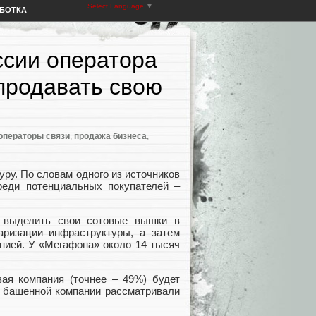
Select Language
▼
АБОТКА
ссии оператора
продавать свою
операторы связи
,
продажа бизнеса
,
ру. По словам одного из источников
реди потенциальных покупателей –
выделить свои сотовые вышки в
аризации инфраструктуры, а затем
нией. У «Мегафона» около 14 тысяч
вая компания (точнее – 49%) будет
й башенной компании рассматривали