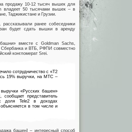
а продажу 10-12 тысяч вышек для
m владеет 50 тысячами вышек – в
ане, Таджикистане и Грузии.
 рассказывали ранее собеседники
язан будет сдать вышки в аренду
башни» вместе с Goldman Sachs,
т Сбербанка и ВТБ, РФПИ совместно
йский конгломерат Srei.
ечило сотрудничество с «Т2
ось 19% выручки, на МТС –
ь выручки «Русских башен»
, сообщает представитель
х доля Tele2 в доходах
 объясняется в том числе и
одажа башен] – интересный способ