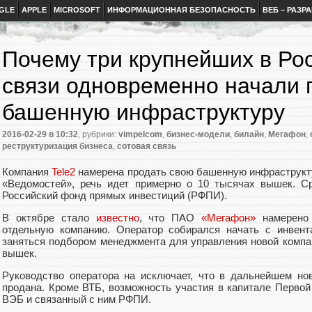
GLE
APPLE
MICROSOFT
ИНФОРМАЦИОННАЯ БЕЗОПАСНОСТЬ
ВЕБ – РАЗР
Почему три крупнейших в Ро
связи одновременно начали 
башенную инфраструктуру
2016-02-29
в 10:32
, рубрики:
vimpelcom
,
бизнес-модели
,
билайн
,
Мегафон
,
реструктуризация бизнеса
,
сотовая связь
Компания
Tele2
намерена продать свою башенную инфраструкту
«Ведомостей», речь идет примерно о 10 тысячах вышек. С
Российский фонд прямых инвестиций (РФПИ).
В октябре стало
известно
, что ПАО
«Мегафон»
намерено 
отдельную компанию. Оператор собирался начать с инвент
заняться подбором менеджмента для управления новой компа
вышек.
Руководство оператора на исключает, что в дальнейшем но
продана. Кроме ВТБ, возможность участия в капитале Перво
ВЭБ и связанный с ним РФПИ.