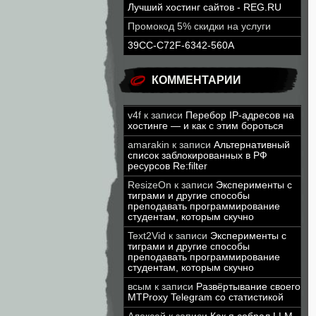
Лучший хостинг сайтов - REG.RU
Промокод 5% скидки на услуги
39CC-C72F-6342-560A
КОММЕНТАРИИ
v4f
к записи
Перебор IP-адресов на
хостинге — и как с этим бороться
amarakin
к записи
Альтернативный
список заблокированных в РФ
ресурсов Re:filter
ResizeOn
к записи
Эксперименты с
тиграми и другие способы
преподавать программирование
студентам, которым скучно
Text2Vid
к записи
Эксперименты с
тиграми и другие способы
преподавать программирование
студентам, которым скучно
всым
к записи
Развёртывание своего
MTProxy Telegram со статистикой