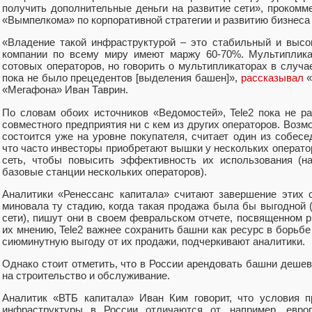
получить дополнительные деньги на развитие сети», прокомм
«Вымпелкома» по корпоративной стратегии и развитию бизнеса
«Владение такой инфраструктурой – это стабильный и выс
компании по всему миру имеют маржу 60-70%. Мультиплика
сотовых операторов, но говорить о мультипликаторах в случае
пока не было прецедентов [выделения башен]»,
рассказывал
«
«Мегафона» Иван Таврин.
По словам обоих источников «Ведомостей», Tele2 пока не р
совместного предприятия ни с кем из других операторов. Воз
состоится уже на уровне покупателя, считает один из собесе
что часто инвесторы приобретают вышки у нескольких операто
сеть, чтобы повысить эффективность их использования (н
базовые станции нескольких операторов).
Аналитики «Ренессанс капитала» считают завершение этих 
миновала ту стадию, когда такая продажа была бы выгодной 
сети), пишут они в своем февральском отчете, посвященном 
их мнению, Tele2 важнее сохранить башни как ресурс в борьбе
сиюминутную выгоду от их продажи, подчеркивают аналитики.
Однако стоит отметить, что в России арендовать башни деше
на строительство и обслуживание.
Аналитик «ВТБ капитала» Иван Ким говорит, что условия 
инфраструктуры в России отличаются от, например, евро