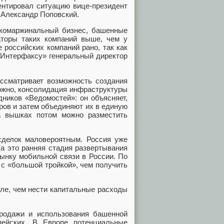
ентировал ситуацию вице-президент
 Александр Поповский.
окомаржинальный бизнес, башенные
торы таких компаний выше, чем у
 российских компаний рано, так как
Интерфаксу» генеральный директор
ассматривает возможность создания
можно, консолидация инфраструктуры
дников «Ведомостей»: он объясняет,
ров и затем объединяют их в единую
а вышках потом можно разместить
сделок маловероятным. Россия уже
(а это ранняя стадия развертывания
рынку мобильной связи в России. По
 с «большой тройкой», чем получить
вле, чем нести капитальные расходы
продажи и использования башенной
пейских. В Европе потенциальные