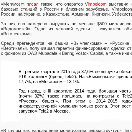
«Мегамозг»
писал
также, что оператор
Vimpelcom
выставил н
базовых станций в России и ближнем зарубежье. Vimpelco
России, на Украине, в Казахстане, Армении, Киргизии, Узбекист
За них она намерена выручить не меньше $500 миллионов,
«Ведомостей». Одно из условий сделки – покупатель об
«Вымпелкому».
Среди претендентов на башни «Вымпелкома» – «Русские 
«Вертикаль», получившая гарантии финансирования сделки о
с фондом из ОАЭ Mubadala и Baring Vostok Capital, а также инди
В третьем квартале 2015 года 37,6% ее выручки обесп
РТК холдинг» (бренд Tele2). На «Вымпелком» пришл
17,7%, на «Мегафон» – 13,1%.
Год назад, в III квартале 2014 года, большая част
(почти 32%) также пришлась на контракты с Tele2
«Русских башен». При этом в 2014–2015 года
инфраструктурной компании только росла. Этот рост
запуском Tele2 в Москве.
«В целом как направление монетизации инфраструктуры [пр