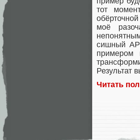
пример буд
тот момен
обёрточной
моё разоч
непонятным
сишный API
примером 
трансформи
Результат в
Читать по