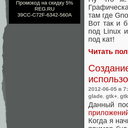
Промокод на скидку 5%
Графическа
REG.RU
там где Gn
39CC-C72F-6342-560A
Вот так и 
под Linux 
под кат!
Читать по
Создани
использ
2012-06-05
в 7
glade
,
gtk+
,
gt
Данный по
приложени
Когда я нач