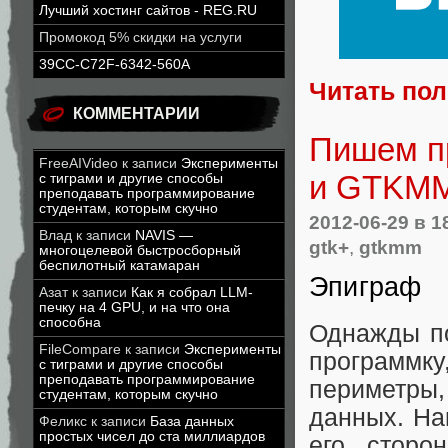
Лучший хостинг сайтов - REG.RU
Промокод 5% скидки на услуги
39CC-C72F-6342-560A
Читать по
КОММЕНТАРИИ
Пишем п
FreeAIVideo
к записи
Эксперименты
и GTKMM
с тиграми и другие способы
преподавать программирование
студентам, которым скучно
2012-06-29
в 1
Влад
к записи
NAVIS —
gtk+
,
gtkmm
многоцелевой быстросборный
беспилотный катамаран
Эпиграф
Азат
к записи
Как я собрал LLM-
печку на 4 GPU, и на что она
способна
Однажды по
FileCompare
к записи
Эксперименты
программку
с тиграми и другие способы
преподавать программирование
периметры,
студентам, которым скучно
данных. На
Феликс
к записи
База данных
простых чисел до ста миллиардов
его сторо