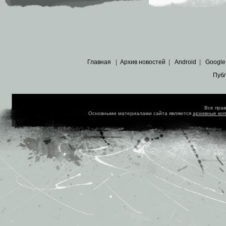
Главная
|
Архив новостей
|
Android
|
Google
Пуб
Все пра
Основными материалами сайта являются
архивные ко