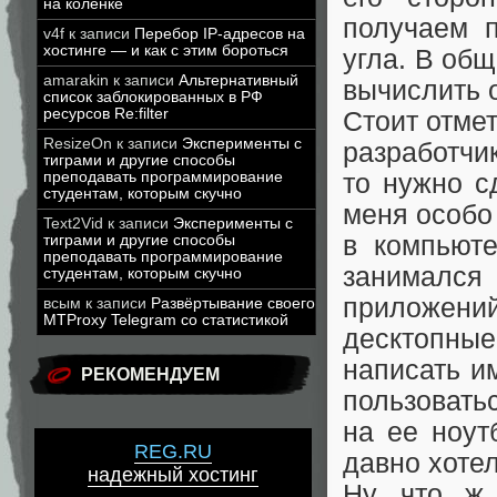
на коленке
получаем 
v4f
к записи
Перебор IP-адресов на
хостинге — и как с этим бороться
угла. В об
amarakin
к записи
Альтернативный
вычислить 
список заблокированных в РФ
ресурсов Re:filter
Стоит отмет
ResizeOn
к записи
Эксперименты с
разработчи
тиграми и другие способы
то нужно с
преподавать программирование
студентам, которым скучно
меня особо
Text2Vid
к записи
Эксперименты с
в компьюте
тиграми и другие способы
преподавать программирование
занимался
студентам, которым скучно
приложени
всым
к записи
Развёртывание своего
MTProxy Telegram со статистикой
десктопны
написать и
РЕКОМЕНДУЕМ
пользовать
на ее ноут
REG.RU
давно хоте
надежный хостинг
Ну что ж.