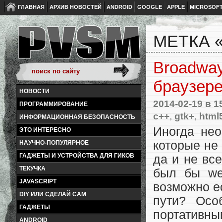
ГЛАВНАЯ
АРХИВ НОВОСТЕЙ
ANDROID
GOOGLE
APPLE
MICROSOF
МЕТКА 
Broadwa
браузер
НОВОСТИ
2014-02-19
в 1
ПРОГРАММИРОВАНИЕ
c++
,
gtk+
,
html
ИНФОРМАЦИОННАЯ БЕЗОПАСНОСТЬ
Иногда нео
ЭТО ИНТЕРЕСНО
которые не
НАУЧНО-ПОПУЛЯРНОЕ
ГАДЖЕТЫ И УСТРОЙСТВА ДЛЯ ГИКОВ
да и не вс
ТЕКУЧКА
был бы we
JAVASCRIPT
возможно е
DIY ИЛИ СДЕЛАЙ САМ
пути? Осо
ГАДЖЕТЫ
портативн
ANDROID