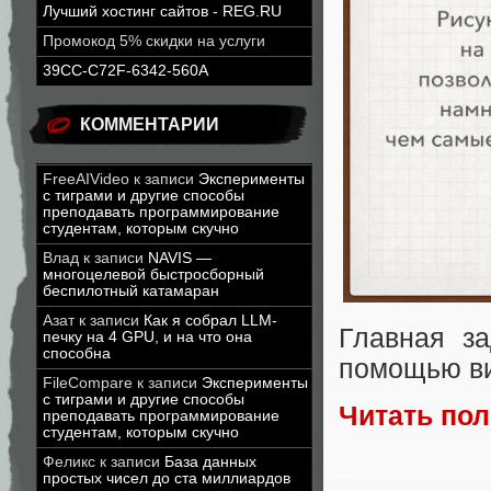
Лучший хостинг сайтов - REG.RU
Промокод 5% скидки на услуги
39CC-C72F-6342-560A
КОММЕНТАРИИ
FreeAIVideo
к записи
Эксперименты
с тиграми и другие способы
преподавать программирование
студентам, которым скучно
Влад
к записи
NAVIS —
многоцелевой быстросборный
беспилотный катамаран
Азат
к записи
Как я собрал LLM-
Главная з
печку на 4 GPU, и на что она
способна
помощью ви
FileCompare
к записи
Эксперименты
с тиграми и другие способы
Читать по
преподавать программирование
студентам, которым скучно
Феликс
к записи
База данных
простых чисел до ста миллиардов