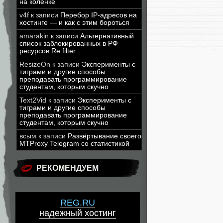
на коленке
v4f
к записи
Перебор IP-адресов на
хостинге — и как с этим бороться
amarakin
к записи
Альтернативный
список заблокированных в РФ
ресурсов Re:filter
ResizeOn
к записи
Эксперименты с
тиграми и другие способы
преподавать программирование
студентам, которым скучно
Text2Vid
к записи
Эксперименты с
тиграми и другие способы
преподавать программирование
студентам, которым скучно
всым
к записи
Развёртывание своего
MTProxy Telegram со статистикой
РЕКОМЕНДУЕМ
REG.RU
надежный хостинг