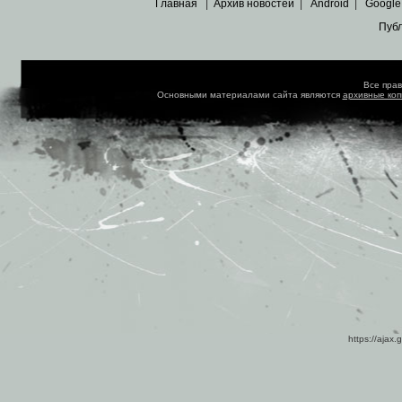
Главная
|
Архив новостей
|
Android
|
Google
Пуб
Все пра
Основными материалами сайта являются
архивные ко
https://ajax.