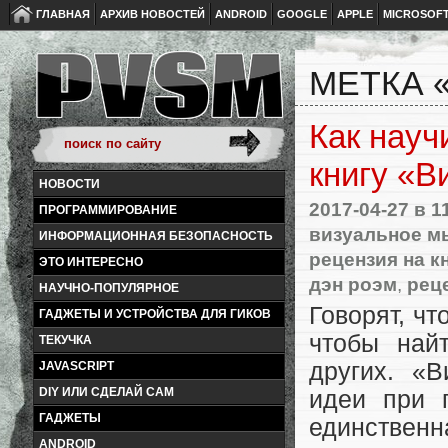
ГЛАВНАЯ
АРХИВ НОВОСТЕЙ
ANDROID
GOOGLE
APPLE
MICROSOF
МЕТКА 
Как науч
книгу «
НОВОСТИ
2017-04-27
в 1
ПРОГРАММИРОВАНИЕ
визуальное 
ИНФОРМАЦИОННАЯ БЕЗОПАСНОСТЬ
рецензия на к
ЭТО ИНТЕРЕСНО
дэн роэм
,
реце
НАУЧНО-ПОПУЛЯРНОЕ
Говорят, чт
ГАДЖЕТЫ И УСТРОЙСТВА ДЛЯ ГИКОВ
чтобы найт
ТЕКУЧКА
других. «
JAVASCRIPT
DIY ИЛИ СДЕЛАЙ САМ
идеи при 
ГАДЖЕТЫ
единствен
ANDROID