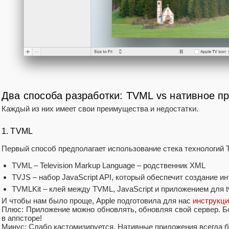
Два способа разработки: TVML vs нативное п
Каждый из них имеет свои преимущества и недостатки.
1. TVML
Первый способ предполагает использование стека технологий 
TVML – Television Markup Language – родственник XML
TVJS – набор JavaScript API, который обеспечит создание 
TVMLKit – клей между TVML, JavaScript и приложением для 
И чтобы нам было проще, Apple подготовила для нас
инструкц
Плюс: Приложение можно обновлять, обновляя свой сервер. Б
в аппсторе!
Минус: Слабо кастомизируется. Нативные приложения всегда б