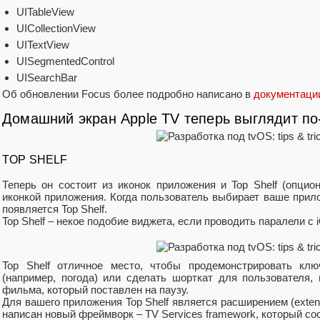
UITableView
UICollectionView
UITextView
UISegmentedControl
UISearchBar
Об обновлении Focus более подробно написано в
документаци
Домашний экран Apple TV теперь выглядит по
TOP SHELF
Теперь он состоит из иконок приложения и Top Shelf (опцио
иконкой приложения. Когда пользователь выбирает ваше прило
появляется Top Shelf.
Top Shelf – некое подобие виджета, если проводить паралели с 
Top Shelf отличное место, чтобы продемонстрировать клю
(например, погода) или сделать шорткат для пользователя, 
фильма, который поставлен на паузу.
Для вашего приложения Top Shelf является расширением (exten
написан новый фреймворк – TV Services framework, который сос