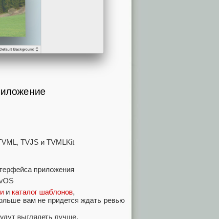
риложение
TVML, TVJS и TVMLKit
интерфейса приложения
tvOS
ии
и
каталог шаблонов
,
ольше вам не придется ждать ревью
удут выглядеть лучше.