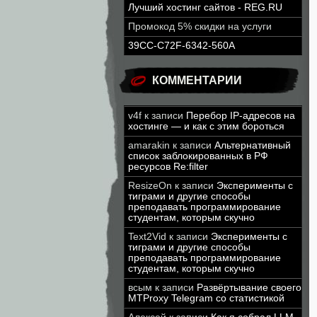
Лучший хостинг сайтов - REG.RU
Промокод 5% скидки на услуги
39CC-C72F-6342-560A
КОММЕНТАРИИ
v4f
к записи
Перебор IP-адресов на
хостинге — и как с этим бороться
amarakin
к записи
Альтернативный
список заблокированных в РФ
ресурсов Re:filter
ResizeOn
к записи
Эксперименты с
тиграми и другие способы
преподавать программирование
студентам, которым скучно
Text2Vid
к записи
Эксперименты с
тиграми и другие способы
преподавать программирование
студентам, которым скучно
всым
к записи
Развёртывание своего
MTProxy Telegram со статистикой