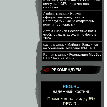
Алексей
к записи
Как я собрал LLM-
печку на 4 GPU, и на что она
способна
Любовь
к записи
Huawei
официально представила
HarmonyOS 7: какие смартфоны
получат её первыми
Артем
к записи
Бесплатные боты,
чтобы раздеть девушку по фото в
2024
sasha
к записи
Майнинг биткоинов
на 55-летнем ветеране IBM 1401
Roman
к записи
Реализация ModBus
RTU Slave на stm32
РЕКОМЕНДУЕМ
REG.RU
надежный хостинг
Промокод на скидку 5%
REG.RU