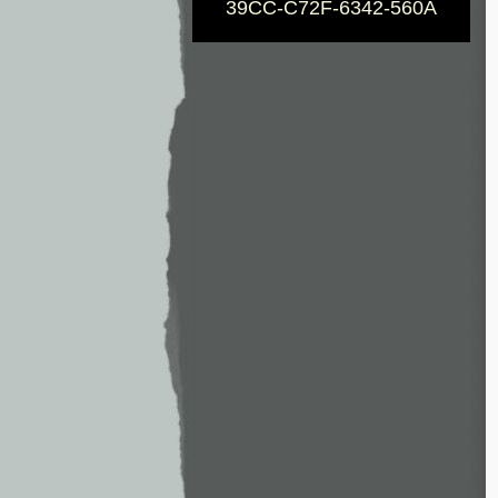
39CC-C72F-6342-560A