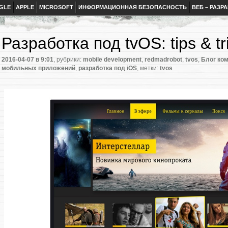
GLE
APPLE
MICROSOFT
ИНФОРМАЦИОННАЯ БЕЗОПАСНОСТЬ
ВЕБ – РАЗР
Разработка под tvOS: tips & tr
2016-04-07
в 9:01
, рубрики:
mobile development
,
redmadrobot
,
tvos
,
Блог ко
мобильных приложений
,
разработка под iOS
, метки:
tvos