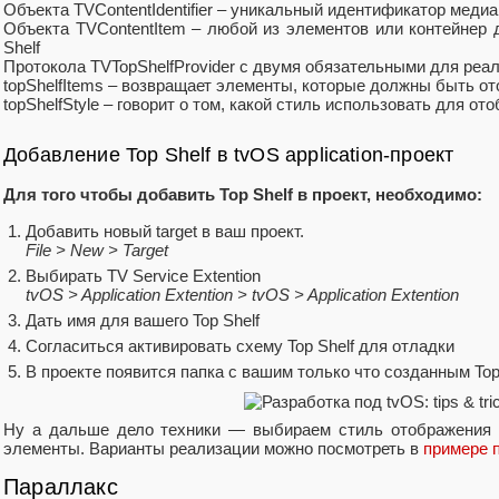
Объекта TVContentIdentifier – уникальный идентификатор меди
Объекта TVContentItem – любой из элементов или контейнер 
Shelf
Протокола TVTopShelfProvider с двумя обязательными для реа
topShelfItems – возвращает элементы, которые должны быть от
topShelfStyle – говорит о том, какой стиль использовать для о
Добавление Top Shelf в tvOS application-проект
Для того чтобы добавить Top Shelf в проект, необходимо:
Добавить новый target в ваш проект.
File > New > Target
Выбирать TV Service Extention
tvOS > Application Extention > tvOS > Application Extention
Дать имя для вашего Top Shelf
Согласиться активировать схему Top Shelf для отладки
В проекте появится папка с вашим только что созданным Top
Ну а дальше дело техники — выбираем стиль отображения 
элементы. Варианты реализации можно посмотреть в
примере п
Параллакс