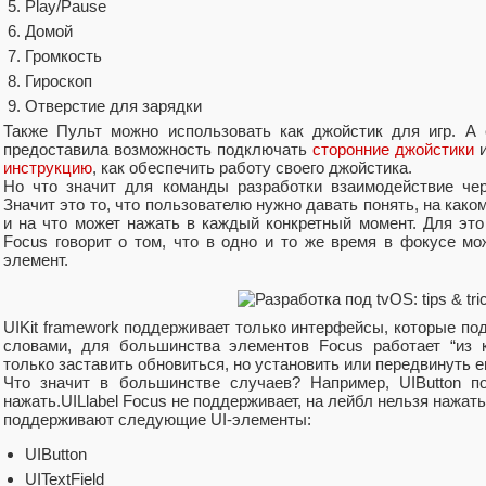
Play/Pause
Домой
Громкость
Гироскоп
Отверстие для зарядки
Также Пульт можно использовать как джойстик для игр. А 
предоставила возможность подключать
сторонние джойстики
и
инструкцию
, как обеспечить работу своего джойстика.
Но что значит для команды разработки взаимодействие чер
Значит это то, что пользователю нужно давать понять, на как
и на что может нажать в каждый конкретный момент. Для это
Focus говорит о том, что в одно и то же время в фокусе мо
элемент.
UIKit framework поддерживает только интерфейсы, которые по
словами, для большинства элементов Focus работает “из 
только заставить обновиться, но установить или передвинуть е
Что значит в большинстве случаев? Например, UIButton п
нажать.UILlabel Focus не поддерживает, на лейбл нельзя нажа
поддерживают следующие UI-элементы:
UIButton
UITextField