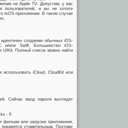
ения на Apple TV. Допустим, у вас
я пользователей, и вы не хотите
го tvOS-приложения. В таком случае
но.
и идентичен созданию обычных iOS-
С и/или Swift. Большинство iOS-
и UIKit. Полный список можно найти
использовать iCloud, CloudKit или
ей. Сейчас ввод пароля выглядит
ке фильма или загрузке приложения,
и покажется утомительным. Поэтому