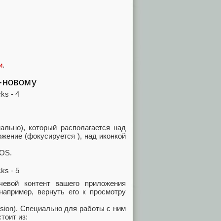
и
.
-новому
нально), который располагается над
жение (фокусируется ), над иконкой
iOS.
чевой контент вашего приложения
например, вернуть его к просмотру
sion). Специально для работы с ним
тоит из: