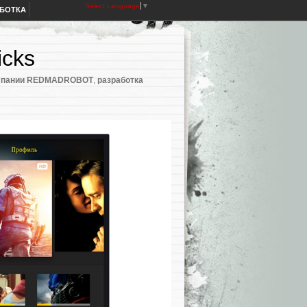
Select Language
▼
АБОТКА
icks
мпании REDMADROBOT
,
разработка