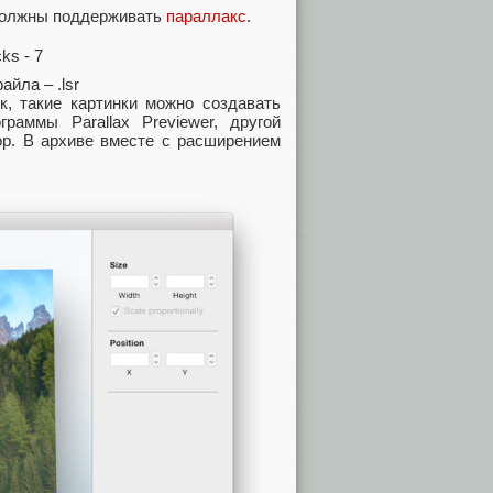
S должны поддерживать
параллакс
.
йла – .lsr
к, такие картинки можно создавать
аммы Parallax Previewer, другой
p. В архиве вместе с расширением