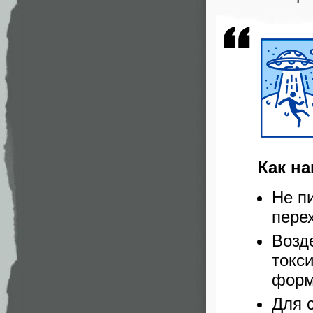
Как н
Не п
пере
Возд
токс
форм
Для 