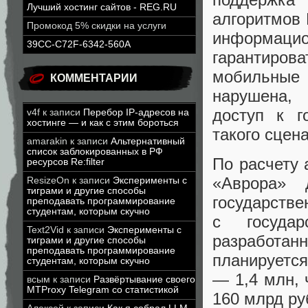
Лучший хостинг сайтов - REG.RU
алгоритмов 
Промокод 5% скидки на услуги
информаци
39CC-C72F-6342-560A
гарантиро
мобильные 
КОММЕНТАРИИ
нарушена,
доступ к г
v4f
к записи
Перебор IP-адресов на
хостинге — и как с этим бороться
такого сцен
amarakin
к записи
Альтернативный
список заблокированных в РФ
По расчету 
ресурсов Re:filter
«Аврора» 
ResizeOn
к записи
Эксперименты с
тиграми и другие способы
государстве
преподавать программирование
студентам, которым скучно
с государ
Text2Vid
к записи
Эксперименты с
разработанн
тиграми и другие способы
преподавать программирование
планируется
студентам, которым скучно
— 1,4 млн, 
всым
к записи
Развёртывание своего
MTProxy Telegram со статистикой
160 млрд ру