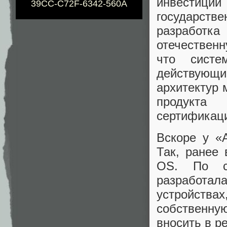
инвестиции
39CC-C72F-6342-560A
государст
разработка
отечественн
что систе
действующ
архитектур 
продукта
сертификац
Вскоре у «
Так, ранее
OS. По сл
разработал
устройства
собственну
вносить в ре