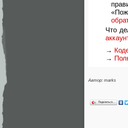
прав
«Пож
обра
Что де
аккаун
→
Код
→
Пол
Автор: marks
Поделиться…