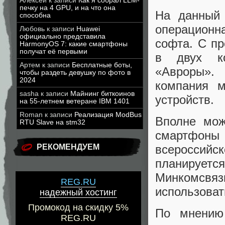
Алексей
к записи
Как я собрал LLM-
печку на 4 GPU, и на что она
На данный
способна
операционна
Любовь
к записи
Huawei
официально представила
софта. С п
HarmonyOS 7: какие смартфоны
получат её первыми
в двух ко
Артем
к записи
Бесплатные боты,
«Авроры». 
чтобы раздеть девушку по фото в
2024
компания м
sasha
к записи
Майнинг биткоинов
устройств.
на 55-летнем ветеране IBM 1401
Roman
к записи
Реализация ModBus
Вполне мож
RTU Slave на stm32
смартфоны
всероссий
РЕКОМЕНДУЕМ
планирует
Минкомсвя
REG.RU
использоват
надежный хостинг
Промокод на скидку 5%
По мнению 
REG.RU