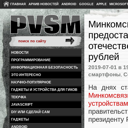
ГЛАВНАЯ
АРХИВ НОВОСТЕЙ
ANDROID
GOOGLE
APPLE
MICROSOF
Минкомсв
предоста
отечеств
НОВОСТИ
рублей
ПРОГРАММИРОВАНИЕ
2019-07-01
в 1
ИНФОРМАЦИОННАЯ БЕЗОПАСНОСТЬ
смартфоны
,
С
ЭТО ИНТЕРЕСНО
НАУЧНО-ПОПУЛЯРНОЕ
На днях с
ГАДЖЕТЫ И УСТРОЙСТВА ДЛЯ ГИКОВ
Минкомсвяз
ТЕКУЧКА
устройства
JAVASCRIPT
правительс
DIY ИЛИ СДЕЛАЙ САМ
президенту 
ГАДЖЕТЫ
ANDROID