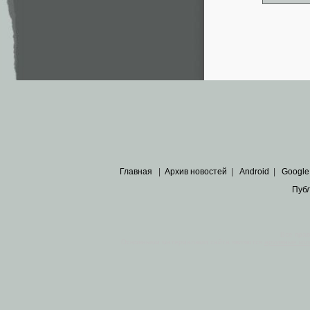
Главная
|
Архив новостей
|
Android
|
Google
Пуб
Все пра
Основными материалами сайта являются
архивные ко