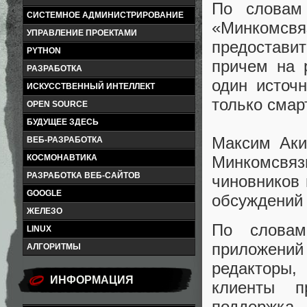
По словам 
СИСТЕМНОЕ АДМИНИСТРИРОВАНИЕ
«Минкомсв
УПРАВЛЕНИЕ ПРОЕКТАМИ
предоставит
PYTHON
причем на 
РАЗРАБОТКА
один источн
ИСКУССТВЕННЫЙ ИНТЕЛЛЕКТ
только смар
OPEN SOURCE
БУДУЩЕЕ ЗДЕСЬ
Максим Аки
ВЕБ-РАЗРАБОТКА
Минкомсвя
КОСМОНАВТИКА
РАЗРАБОТКА ВЕБ-САЙТОВ
чиновников
GOOGLE
обсуждений 
ЖЕЛЕЗО
По словам
LINUX
приложени
АЛГОРИТМЫ
редакторы,
ИНФОРМАЦИЯ
клиенты п
поддержка 