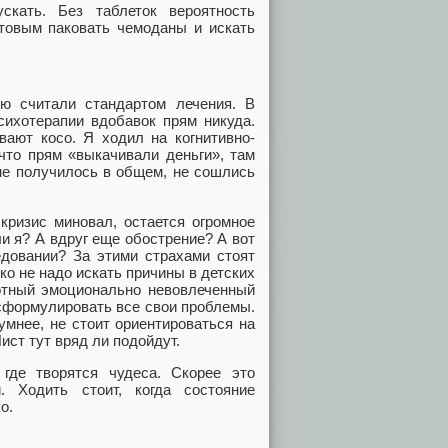
скать. Без таблеток вероятность
отовым паковать чемоданы и искать
ию считали стандартом лечения. В
сихотерапии вдобавок прям никуда.
вают косо. Я ходил на когнитивно-
что прям «выкачивали деньги», там
 не получилось в общем, не сошлись
кризис миновал, остается огромное
и я? А вдруг еще обострение? А вот
едовании? За этими страхами стоят
о не надо искать причины в детских
мотный эмоционально невовлеченный
 сформулировать все свои проблемы.
умнее, не стоит ориентироваться на
ист тут вряд ли подойдут.
где творятся чудеса. Скорее это
. Ходить стоит, когда состояние
о.