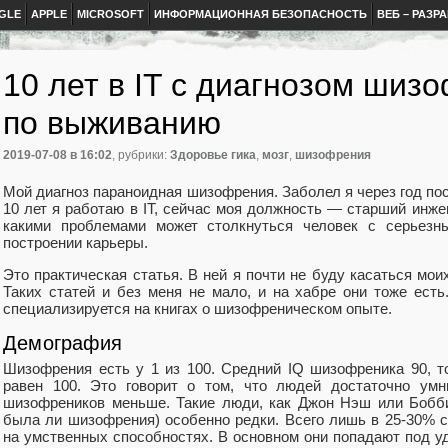
GLE
APPLE
MICROSOFT
ИНФОРМАЦИОННАЯ БЕЗОПАСНОСТЬ
ВЕБ – РАЗР
10 лет в IT с диагнозом шиз
по выживанию
2019-07-08
в 16:02
, рубрики:
Здоровье гика
,
мозг
,
шизофрения
Мой диагноз параноидная шизофрения. Заболел я через год пос
10 лет я работаю в IT, сейчас моя должность — старший инжен
какими проблемами может столкнуться человек с серьезн
построении карьеры.
Это практическая статья. В ней я почти не буду касаться мои
Таких статей и без меня не мало, и на хабре они тоже есть
специализируется на книгах о шизофреническом опыте.
Демография
Шизофрения есть у 1 из 100. Средний IQ шизофреника 90, то
равен 100. Это говорит о том, что людей достаточно ум
шизофреников меньше. Такие люди, как Джон Нэш или Бобби
была ли шизофрения) особенно редки. Всего лишь в 25-30% 
на умственных способностях. В основном они попадают под у