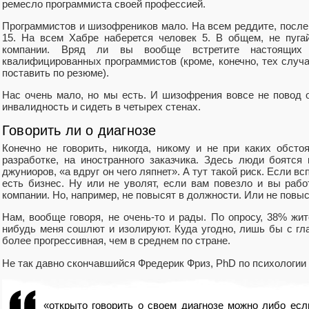
ремесло программиста своей профессией.
Программистов и шизофреников мало. На всем реддите, после 
15. На всем Хабре наберется человек 5. В общем, не пуга
компании. Вряд ли вы вообще встретите настоящих
квалифицированных программистов (кроме, конечно, тех случа
поставить по резюме).
Нас очень мало, но мы есть. И шизофрения вовсе не повод о
инвалидность и сидеть в четырех стенах.
Говорить ли о диагнозе
Конечно не говорить, никогда, никому и не при каких обстоя
разработке, на иностранного заказчика. Здесь люди боятся 
джуниоров, «а вдруг он чего ляпнет». А тут такой риск. Если вс
есть бизнес. Ну или не уволят, если вам повезло и вы рабо
компании. Но, например, не повысят в должности. Или не повыс
Нам, вообще говоря, не очень-то и рады. По опросу, 38% жи
нибудь меня сошлют и изолируют. Куда угодно, лишь бы с глаз
более прогрессивная, чем в среднем по стране.
Не так давно скончавшийся Фредерик Фриз, PhD по психологии 
«открыто говорить о своем диагнозе можно либо если