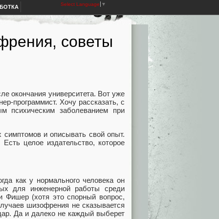
Select Language
▼
АБОТКА
офрения, советы
ле окончания университета. Вот уже
ер-программист. Хочу рассказать, с
ым психическим заболеванием при
х симптомов и описывать свой опыт.
. Есть целое издательство, которое
гда как у нормального человека он
ных для инженерной работы среди
 Фишер (хотя это спорный вопрос,
случаев шизофрения не сказывается
дар. Да и далеко не каждый выберет