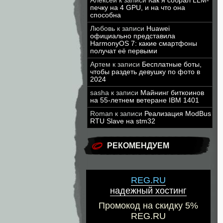
Алексей
к записи
Как я собрал LLM-
печку на 4 GPU, и на что она
способна
Любовь
к записи
Huawei
официально представила
HarmonyOS 7: какие смартфоны
получат её первыми
Артем
к записи
Бесплатные боты,
чтобы раздеть девушку по фото в
2024
sasha
к записи
Майнинг биткоинов
на 55-летнем ветеране IBM 1401
Roman
к записи
Реализация ModBus
RTU Slave на stm32
РЕКОМЕНДУЕМ
REG.RU
надежный хостинг
Промокод на скидку 5%
REG.RU