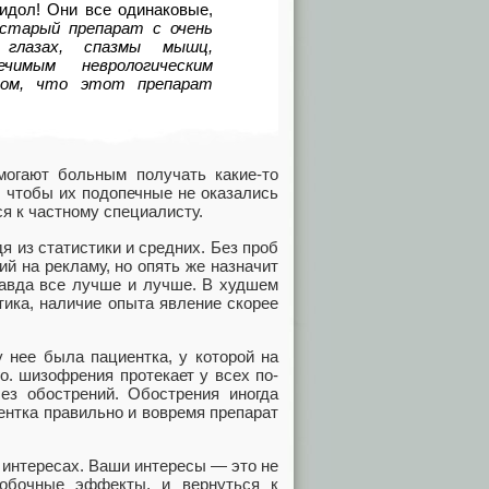
идол! Они все одинаковые,
 старый препарат с очень
глазах, спазмы мышц,
чимым неврологическим
том, что этот препарат
могают больным получать какие-то
, чтобы их подопечные не оказались
ся к частному специалисту.
я из статистики и средних. Без проб
ий на рекламу, но опять же назначит
равда все лучше и лучше. В худшем
тика, наличие опыта явление скорее
у нее была пациентка, у которой на
о. шизофрения протекает у всех по-
ез обострений. Обострения иногда
ентка правильно и вовремя препарат
 интересах. Ваши интересы — это не
побочные эффекты, и вернуться к