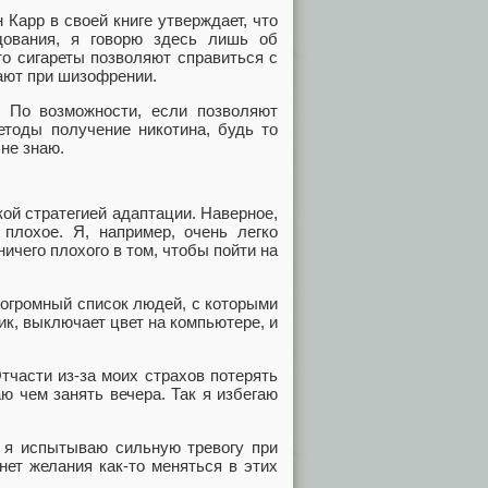
Карр в своей книге утверждает, что
дования, я говорю здесь лишь об
о сигареты позволяют справиться с
ают при шизофрении.
. По возможности, если позволяют
етоды получение никотина, будь то
 не знаю.
кой стратегией адаптации. Наверное,
 плохое. Я, например, очень легко
ичего плохого в том, чтобы пойти на
 огромный список людей, с которыми
к, выключает цвет на компьютере, и
.
тчасти из-за моих страхов потерять
аю чем занять вечера. Так я избегаю
, я испытываю сильную тревогу при
нет желания как-то меняться в этих