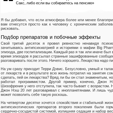
Сакс, либо если вы собираетесь на пенсию»
Я бы добавил, что если атмосфера более или менее благопри
вам отнесутся просто как к человеку с хроническим заболе
рисковать.
Подбор препаратов и побочные эффекты
Свой третий десяток я провел ревностно ненавидя психиа
зачитываясь антипсихиатрией и историями о мафии Big Phar
эпизода, две госпитализации. Каждый раз я так или иначе был
время эпизодов я рассылал странные зашифрованные сообщен
разговаривать после этого. Ничего хорошего. Лекарства надо пи
На ум сразу приходит Терри Дэвис. Безусловно, умный и тала
от лекарств и в результате всю жизнь потратил на занятия со
сделать, пей он лекарства? Вряд ли бы он стал знаменитым, но
работал программистом. Другой пример, конечно, Джон Н
Шизофрения у него отступила, так часто бывает с возрастом. 
Джон Нэш 20 лет разговаривал с инопланетянами. И лишь чуд
может позволить себе такую роскошь.
На четвертом десятке хочется спокойствия и стабильной жи
антипсихотических препаратов второго поколения были го
сердечно-сосудистой системой, излишняя седация и набор вес