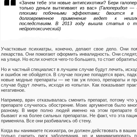
«Зачем тебе эти новые антипсихотики? Бери галопер
только деньги вытягивают из вас»
(Галоперидол —
плохими побочными эффектами: двоится в 
долговременное применение ведет к неизле
последствиям. В 2013 году вышла статья о 
нейротоксический)
Участковые психиатры, конечно, делают свое дело. Они по
лекарства. Они помогают оформить инвалидность. Они следят
на улице. Но если хочется чего-то большего, то стоит обратить
Но и частный специалист в лучшем случае будут лечить, исход
и ошибок не обойдется. В случае похуже попадется врач, падк
новые модные препараты — не так уж плохо, препараты и п
случае будут лечить, исходя из «опыта». Как показывает прак
негативное.
Например, врач отказывалась сменить препарат, потому что 
препарате случилось обострение. Моих аргументов было мног
разному. В мире полно людей именно на этом препарате б
бывают и на более сильных препаратах. Не факт, что эта паци
применяла. Все они разбивались об стену.
Когда вы нанимаете психиатра, он должен действовать в ваших
только снизить риск заболевания, но и минимизировать 