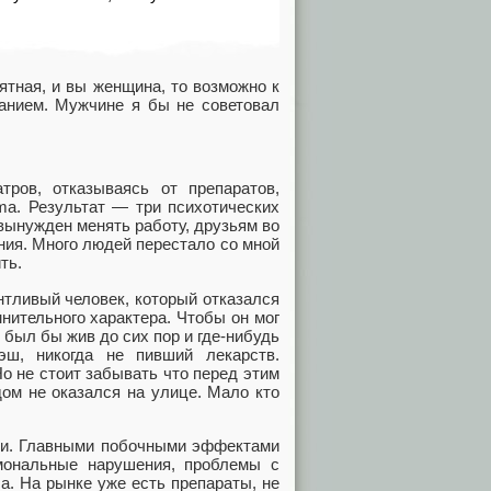
ятная, и вы женщина, то возможно к
ванием. Мужчине я бы не советовал
тров, отказываясь от препаратов,
ma. Результат — три психотических
 вынужден менять работу, друзьям во
ия. Много людей перестало со мной
ть.
нтливый человек, который отказался
мнительного характера. Чтобы он мог
 был бы жив до сих пор и где-нибудь
эш, никогда не пивший лекарств.
Но не стоит забывать что перед этим
ом не оказался на улице. Мало кто
зни. Главными побочными эффектами
рмональные нарушения, проблемы с
а. На рынке уже есть препараты, не