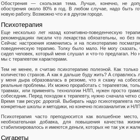
Обострения — скользкая тема. Лучше, конечно, не допу
обострения около 80% в год. В любом случае, надо быть г
новую работу. Возможно что и в другом городе.
Психотерапия
Еще несколько лет назад когнитивно-поведенческую терап
рекомендациях писали что лекарства обязательны, но без п
Сейчас настроения изменились и на психотерапию посматри
поведенческую терапию. Толку было мало. Не могу сказать, 
сидел человек, который меня слушал и что-то предлагал. Но
мы с терапевтом характерами.
Тем не менее, я считаю психотерапию полезной. Как только 
количество страхов. А как я дальше буду жить? А справлюсь л
у меня дыра образовалась в резюме, что я скажу на собес
реальные проблемы. Их можно проработать с терапевтом, тольк
травмах, или применять технологии НЛП, нужен просто гра
собеседник. Перед походом к терапевту, нужно сначала четко
Время там ресурс дорогой. Выбирать надо психотерапевта по
конкретные школы и методики, но конечно психоаналитик и НЛП
Психотерапия часто преподносится как волшебное место, 
необязательная добавка, для повышения качества жизни
стабилизировалось и имеются деньги, которых не так уж и жалк
Сигареты