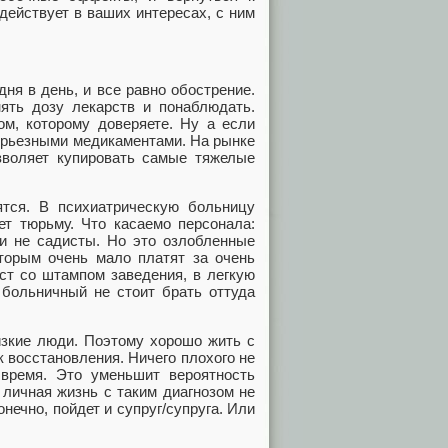
действует в ваших интересах, с ним
ня в день, и все равно обострение.
ять дозу лекарств и понаблюдать.
ом, которому доверяете. Ну а если
серьезными медикаментами. На рынке
озволяет купировать самые тяжелые
ятся. В психиатрическую больницу
ет тюрьму. Что касаемо персонала:
 и не садисты. Но это озлобленные
торым очень мало платят за очень
ст со штампом заведения, в легкую
 больничный не стоит брать оттуда
изкие люди. Поэтому хорошо жить с
 восстановления. Ничего плохого не
 время. Это уменьшит вероятность
 личная жизнь с таким диагнозом не
онечно, пойдет и супруг/супруга. Или