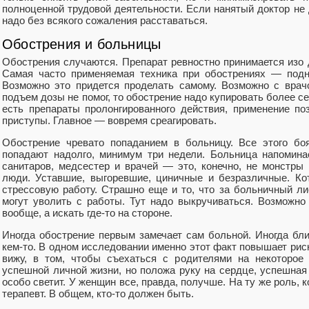
полноценной трудовой деятельности. Если нанятый доктор не 
надо без всякого сожаления расставаться.
Обострения и больницы
Обострения случаются. Препарат ревностно принимается изо д
Самая часто применяемая техника при обострениях — подн
Возможно это придется проделать самому. Возможно с врач
подъем дозы не помог, то обострение надо купировать более 
есть препараты пролонгированного действия, применение п
приступы. Главное — вовремя среагировать.
Обострение чревато попаданием в больницу. Все этого бо
попадают надолго, минимум три недели. Больница напомина
санитаров, медсестер и врачей — это, конечно, не монстры
люди. Уставшие, выгоревшие, циничные и безразличные. Ко
стрессовую работу. Страшно еще и то, что за больничный ли
могут уволить с работы. Тут надо выкручиваться. Возможно
вообще, а искать где-то на стороне.
Иногда обострение первым замечает сам больной. Иногда бл
кем-то. В одном исследовании именно этот факт повышает риск
вижу, в том, чтобы съехаться с родителями на некоторое
успешной личной жизни, но положа руку на сердце, успешная
особо светит. У женщин все, правда, получше. На ту же роль, к
терапевт. В общем, кто-то должен быть.