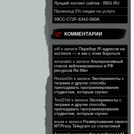
Лучший хостинг сайтов - REG.RU
Промокод 5% скидки на услуги
39CC-C72F-6342-560A
КОММЕНТАРИИ
v4f
к записи
Перебор IP-адресов на
хостинге — и как с этим бороться
amarakin
к записи
Альтернативный
список заблокированных в РФ
ресурсов Re:filter
ResizeOn
к записи
Эксперименты с
тиграми и другие способы
преподавать программирование
студентам, которым скучно
Text2Vid
к записи
Эксперименты с
тиграми и другие способы
преподавать программирование
студентам, которым скучно
всым
к записи
Развёртывание своего
MTProxy Telegram со статистикой