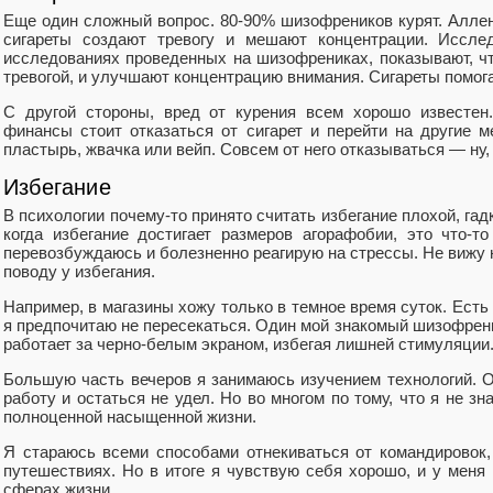
Еще один сложный вопрос. 80-90% шизофреников курят. Аллен 
сигареты создают тревогу и мешают концентрации. Иссле
исследованиях проведенных на шизофрениках, показывают, чт
тревогой, и улучшают концентрацию внимания. Сигареты помог
С другой стороны, вред от курения всем хорошо известен
финансы стоит отказаться от сигарет и перейти на другие м
пластырь, жвачка или вейп. Совсем от него отказываться — ну,
Избегание
В психологии почему-то принято считать избегание плохой, гад
когда избегание достигает размеров агорафобии, это что-то
перевозбуждаюсь и болезненно реагирую на стрессы. Не вижу н
поводу у избегания.
Например, в магазины хожу только в темное время суток. Есть
я предпочитаю не пересекаться. Один мой знакомый шизофрени
работает за черно-белым экраном, избегая лишней стимуляции
Большую часть вечеров я занимаюсь изучением технологий. О
работу и остаться не удел. Но во многом по тому, что я не зн
полноценной насыщенной жизни.
Я стараюсь всеми способами отнекиваться от командировок
путешествиях. Но в итоге я чувствую себя хорошо, и у меня 
сферах жизни.