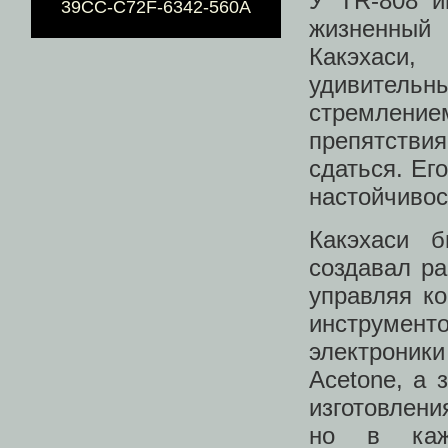
У TR-808 и
39CC-C72F-6342-560A
жизненный
Какэхаси,
удивитель
стремление
препятстви
сдаться. Ег
настойчивос
Какэхаси б
создавал ра
управляя к
инструмен
электроник
Acetone, а 
изготовлени
но в кажд