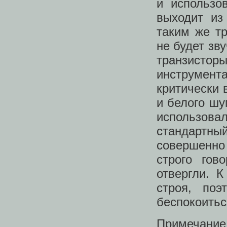
и использо
выходит из
таким же тр
не будет зв
транзисто
инструмен
критически 
и белого шу
использова
стандартны
совершенно 
строго гов
отвергли. 
строя, по
беспокоитьс
Примечание