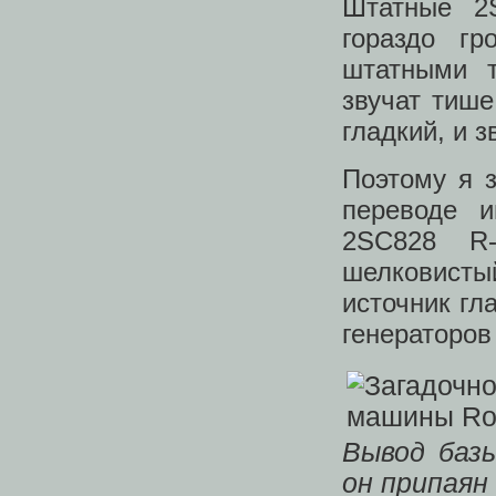
Штатные 2S
гораздо г
штатными т
звучат тише
гладкий, и 
Поэтому я 
переводе и
2SC828 R-
шелковисты
источник гл
генераторов
Вывод баз
он припаян