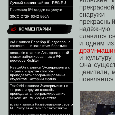
японские 
Лучший хостинг сайтов - REG.RU
прекрасной
Промокод 5% скидки на услуги
снаружи –
39CC-C72F-6342-560A
прекрасны
надёжную 
КОММЕНТАРИИ
славится с
и одним из
v4f
к записи
Перебор IP-адресов на
хостинге — и как с этим бороться
драм-маши
amarakin
к записи
Альтернативный
и культуру
список заблокированных в РФ
ресурсов Re:filter
Она сущест
ResizeOn
к записи
Эксперименты с
ценители, 
тиграми и другие способы
преподавать программирование
появляется
студентам, которым скучно
Text2Vid
к записи
Эксперименты с
тиграми и другие способы
преподавать программирование
студентам, которым скучно
всым
к записи
Развёртывание своего
MTProxy Telegram со статистикой