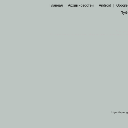
Главная
|
Архив новостей
|
Android
|
Google
Пуб
Все пра
Основными материалами сайта являются
архивные ко
https://ajax.