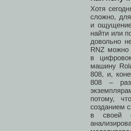
Хотя сегодн
сложно, дл
и ощущение
найти или п
довольно н
RNZ можно 
в цифрово
машину Rol
808, и, кон
808 – раз
экземпляра
потому, чт
созданием с
в своей с
анализиро