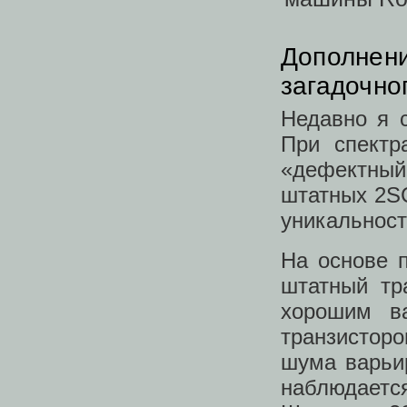
Дополнени
загадочно
Недавно я 
При спектр
«дефектный
штатных 2SC
уникальност
На основе п
штатный тр
хорошим в
транзистор
шума варьир
наблюдаетс