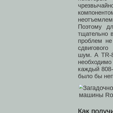
чрезвычай
компонен
неотъемле
Поэтому д
тщательно 
проблем не
сдвигового
шум. А TR-
необходимо
каждый 808-
было бы не
Как получ