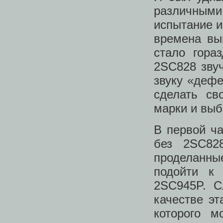
различными 
испытание и
времена вы
стало гора
2SC828 звуч
звуку «дефе
сделать св
марки и выб
В первой ча
без 2SC82
проделанные
подойти к 
2SC945P. С
качестве эт
которого м