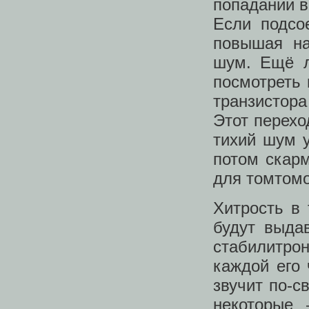
попадании в
Если подсо
повышая на
шум. Ещё л
посмотреть 
транзистора
Этот перехо
тихий шум у
потом скар
для томтомо
Хитрость в 
будут выда
стабилитро
каждой его 
звучит по-с
некоторые