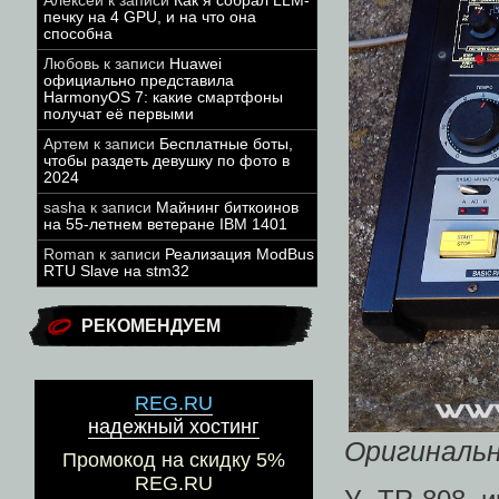
Алексей
к записи
Как я собрал LLM-
печку на 4 GPU, и на что она
способна
Любовь
к записи
Huawei
официально представила
HarmonyOS 7: какие смартфоны
получат её первыми
Артем
к записи
Бесплатные боты,
чтобы раздеть девушку по фото в
2024
sasha
к записи
Майнинг биткоинов
на 55-летнем ветеране IBM 1401
Roman
к записи
Реализация ModBus
RTU Slave на stm32
РЕКОМЕНДУЕМ
REG.RU
надежный хостинг
Оригинальн
Промокод на скидку 5%
REG.RU