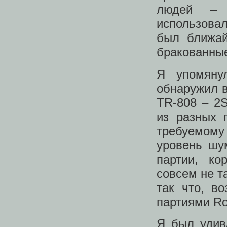
людей – 
использова
был ближай
бракованные
Я упомяну
обнаружил в
TR-808 – 2S
из разных 
требуемому 
уровень шу
партии, ко
совсем не т
так что, в
партиями Ro
Я был удив