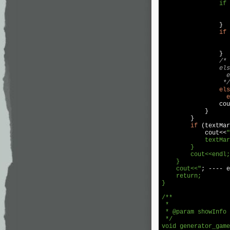
                if 
                   
                   
                }

if
 
                   
                }

/*

                els
                  e
                 */
els
e
cou
            }

        }

if
 (textMar
cout
<<
"
            textMar
        }

        cout<<endl;

    }

    cout<<"
; ---- e
    return;

}

/**

 * 

 * @param showInfo 
 */

void generator_game