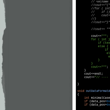
// числами
//cout<<"{"
//for ( int
//    if (j
//    cout<
//}
//cout<<"}"
//cout<< ""
cout
<<
""
";

        for ( int j
            if (tex
            else {

                if 
                 el
                  e
            }

        }

        cout<<"
""
;

    }

cout
<<
endl
;

cout
<<
"// ---- 
}

void
outDataFormatA
{

int
 minimalCase
if
 (data_pos>
0x
if
 (data_pos>
0x