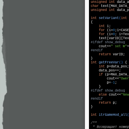
unsigned
int
 data_a
char
 text[MAX_DATA_
unsigned
int
 data_p
int
setVariant
(
int
 
{

int
 i;

for
 (i=
0
;i<CASE
for
 (i=
0
; i<Tex
    text[varID][Tex
#
ifdef
 show_debug
cout
<<
" set №"
<
#
endif
return
 varID;

int
getFreeVar
()
{

int
 p=data_pos;

    data_pos++;

if
 (p>MAX_DATA_
cout
<<
"Ower
        p=
-1
;

#
ifdef
 show_debug
else
cout
<<
"New
#
endif
return
 p;

}

int
itrGameHod_all
(
/**

 * Возвращает номер