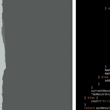
                } 
e
                   
                   
                   
                   
                   
                }

                MAP
                MAP
            } 
else
 
                add
            }

        }

        currentReco
        *doRecord=c
    } 
else
 {

cout
<<
"Erro
    }

return
 winResul