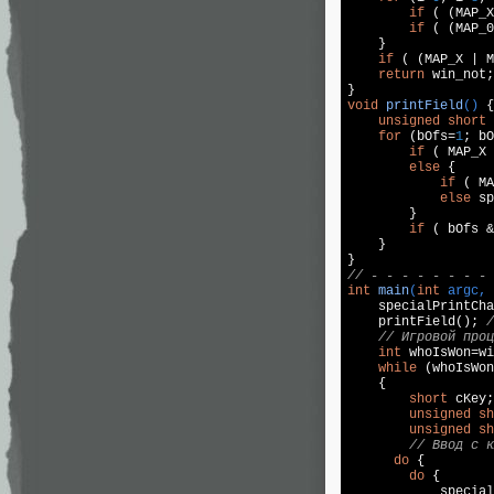
if
 ( (MAP_X
if
 ( (MAP_0
    }

if
 ( (MAP_X | M
return
 win_not;

void
printField
()
{

unsigned
short
 
for
 (bOfs=
1
; bO
if
 ( MAP_X 
else
 {

if
 ( MA
else
 sp
        }

if
 ( bOfs &
    }

// - - - - - - - - 
int
main
(
int
 argc, 
    specialPrintCha
    printField(); 
/
// Игровой проц
int
 whoIsWon=wi
while
 (whoIsWon
    {

short
 cKey;

unsigned
sh
unsigned
sh
// Ввод с к
do
 {

do
 {

            special