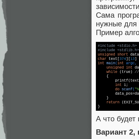
зависимости
Сама прогр
нужные для 
Пример алго
#
include
<stdio.h>
#
include
<stdlib.h>
unsigned
short
 data
char
 text[
374
][
13
] 
int
main
(
int
 argc, 
unsigned
int
 da
while
 (
true
) 
//
    {

printf
(text
int
 i;

do
scanf
(
"%
        data_pos=da
    }

return
 (EXIT_SU
А что будет
Вариант 2,