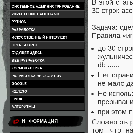
В этой стат
СИСТЕМНОЕ АДМИНИСТРИРОВАНИЕ
30 строк ас
УПРАВЛЕНИЕ ПРОЕКТАМИ
PYTHON
Задача: сде
РАЗРАБОТКА
Правила «иг
ИСКУССТВЕННЫЙ ИНТЕЛЛЕКТ
OPEN SOURCE
до 30 стр
БУДУЩЕЕ ЗДЕСЬ
жульничес
ВЕБ-РАЗРАБОТКА
db ......
КОСМОНАВТИКА
Нет огран
РАЗРАБОТКА ВЕБ-САЙТОВ
не мало д
GOOGLE
Не исполь
ЖЕЛЕЗО
LINUX
прерывани
АЛГОРИТМЫ
при этом 
Сложность р
ИНФОРМАЦИЯ
том, что н