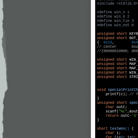
#
include
<stdlib.h>
#
define
 win_x 1
#
define
 win_0 2
#
define
 win_tie 3
#
define
 win_not 0
unsigned
short
 KEYB
unsigned
short
 BOT_
{  
0x10
,        
0x4
// center       bou
//{0b000010000, 0b0
unsigned
short
 WIN_
unsigned
short
 MAP_
unsigned
short
 MAP_
unsigned
short
 WIN_
unsigned
short
 STRI
void
specialPrintCh
printf
(c); 
// T
unsigned
short
spec
char
 outC;

scanf
(
"%c"
,&out
return
 outC-
'0'
}

short
testWon
()
{

char
 i;

for
 (i=
0
; i<
8
; 