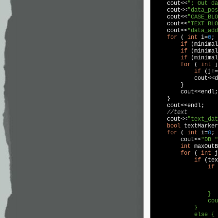
cout
<<
"; Out da
cout
<<
"data_pos
cout
<<
"CASE_BLO
cout
<<
"TEXT_BLO
cout
<<
"data_add
for
 ( 
int
 i=
0
; 
if
 (minimal
if
 (minimal
if
 (minimal
for
 ( 
int
 j
if
 (j!=
cout
<<d
        }

cout
<<
endl
;

    }

cout
<<
endl
;

//text
cout
<<
"text_dat
bool
 textMarker
for
 ( 
int
 i=
0
; 
cout
<<
"DB "
int
 maxOutB
for
 ( 
int
 j
if
 (tex
if
 
                   
                }

                cou
            }

            else {
