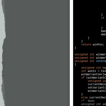
                   
                }

if
 
                   
                   
                }

                MAP
                MAP
        }

    }

return
 winPos;

}

unsigned
int
 winWar
unsigned
int
 winWar
unsigned
int
setEnd
{

unsigned
int
 cu
int
 wonIs = tes
    winWariantVer[w
if
 (winWariantC
unsigned
in
        currentReco
        setVariant(
        winWariantC
    }

else
 currentRec
/*  было

    unsigned int ad