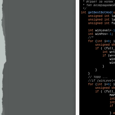
 * Играет за нолик 
 * Тип возвращаемой
 */
int
getBestBotHod
(
u
unsigned
int
 la
unsigned
int
 la
unsigned
int
 fu
int
 winLevel=
-1
int
 winPos=
-1
;

//*
for
 (
int
 i=
0
; i
unsigned
sh
if
 ( (full_
int
 w=t
if
 (w==
                win
                win
            }

        }

    }

// TODO ...
//if (winLevel<
for
 (
int
 i=
0
; i
unsigned
sh
if
 ( (full_
                MAP
int
int
if
 
                } 
e