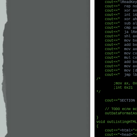
    cout<<"
lReadKey
    cout<<"
  rep no
    cout<<"
  xor ax
    cout<<"
  int 16
    cout<<"
  xor ah
    cout<<"
  sub al
    cout<<"
  cmp ax
    cout<<"
  ja lRe
    cout<<"
  shl ax
    cout<<"
  mov bx
    cout<<"
  add bx
    cout<<"
  mov ax
    cout<<"
  mov cx
    cout<<"
  mul cx
    cout<<"
  add bx
    cout<<"
  mov ax
    cout<<"
  mov [d
    cout<<"
  jmp lb
/*	

	;mov ax, 0x4c00; DOS EXIT, но у нас игра не закончится ))

	;int 0x21

*/

    cout<<"
SECTION 
    // TODO если вс
    outDataFormatAs
}

void outListingHTML
{

    cout<<"
<html>
"<
    cout<<"
<head>
"<