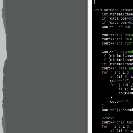
}

void
outDataFormatC
int
 minimalCase
if
 (data_pos>
0x
if
 (data_pos>
0x
cout
<< 
"// Out 
cout
<<
"int data
cout
<<
"int CASE
cout
<<
"int TEXT
cout
<<
"unsigned
if
 (minimalCase
if
 (minimalCase
if
 (minimalCase
cout
<<
" data_ad
for
 ( 
int
 i=
0
; 
if
 (i!=
0
) 
c
cout
<<
"{"
;

for
 ( 
int
 j
if
 (j!=
cout
<<d
        }

cout
<<
"}"
;

    }

cout
<<
"};"
<<
end
//text
cout
<<
"char tex
for
 ( 
int
 i=
0
; 
if
 (i!=
0
) 
c