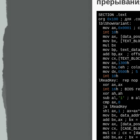
прерывани
SECTION .text

org 
0x100
 ; для .co
lblShowVariant: 

  mov ax,
0x0001
 ; c
int
10
h

  mov ax, [data_pos
  mov bx, [TEXT_BLO
  mul bx

  mov bp, text_data

  add bp,ax  ; offs
  mov cx,[TEXT_BLOC
  mov ax,
1300
h

  mov bx,
0
eh ; colo
  mov dx,
0500
h ; 
5
 
int
10
h

lReadKey:  rep nop 
  xor ax,ax

int
16
h ; BIOS re
  xor ah,ah

  sub al,
'1'
 ; в al
  cmp ax,
8
  ja lReadKey

  shl ax,
1
 ; ax=ax*
  mov bx, data_addr
  add bx,ax ; bx = 
  mov ax, [data_pos
  mov cx, [CASE_BLO
  mul cx ; cx = [da
  add bx,ax ; bx = 