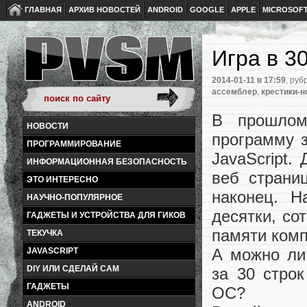
ГЛАВНАЯ
АРХИВ НОВОСТЕЙ
ANDROID
GOOGLE
APPLE
MICROSOF
Игра в 3
2014-01-11
в 17:59
, руб
ассемблер
,
крестики-н
В прошлом
НОВОСТИ
программу 
ПРОГРАММИРОВАНИЕ
JavaScript.
ИНФОРМАЦИОННАЯ БЕЗОПАСНОСТЬ
веб страни
ЭТО ИНТЕРЕСНО
наконец. Н
НАУЧНО-ПОПУЛЯРНОЕ
десятки, со
ГАДЖЕТЫ И УСТРОЙСТВА ДЛЯ ГИКОВ
памяти ком
ТЕКУЧКА
А можно ли
JAVASCRIPT
DIY ИЛИ СДЕЛАЙ САМ
за 30 стро
ГАДЖЕТЫ
ОС?
ANDROID