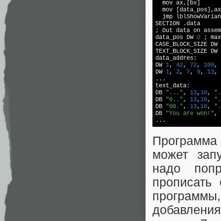
  mov ax,[bx]

  mov [data_pos],ax
  jmp lblShowVarian
SECTION .data

; Out data on assem
data_pos DW 
0
 ; max
CASE_BLOCK_SIZE DW 
TEXT_BLOCK_SIZE DW 
data_addres:

DW 
1
, 
42
, 
72
, 
100
, 
DW 
1
, 
2
, 
7
, 
9
, 
13
, 
...

text_data: 

DB 
"..."
, 
13
,
10
, 
".
DB 
"0.."
, 
13
,
10
, 
".
DB 
"00."
, 
13
,
10
, 
".
DB 
"You are won!"
, 
Программа
может зап
надо поп
прописать 
программ
добавления