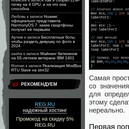
Алексей
к записи
Как я собрал LLM-
labelEndFor:

печку на 4 GPU, и на что она
способна
// Конечно можно оп

mov ecx,
100
 ; 
int
 i
Любовь
к записи
Huawei
labelForI:

официально представила
  ...

HarmonyOS 7: какие смартфоны
dec ecx ;i--

получат её первыми
jnz labelForI

Артем
к записи
Бесплатные боты,
// ещё меньше
чтобы раздеть девушку по фото в

mov ecx,
100
 ; 
int
 i
2024
labelForI: nop ; no
loop labelForI

sasha
к записи
Майнинг биткоинов
на 55-летнем ветеране IBM 1401
// пример, как можн

DB B9h,
00
,
01
,
00
,
00
,
Roman
к записи
Реализация ModBus
RTU Slave на stm32
Самая прост
РЕКОМЕНДУЕМ
со значени
для опреде
этому сдела
REG.RU
нереально.
надежный хостинг
Промокод на скидку 5%
REG.RU
Первая поп