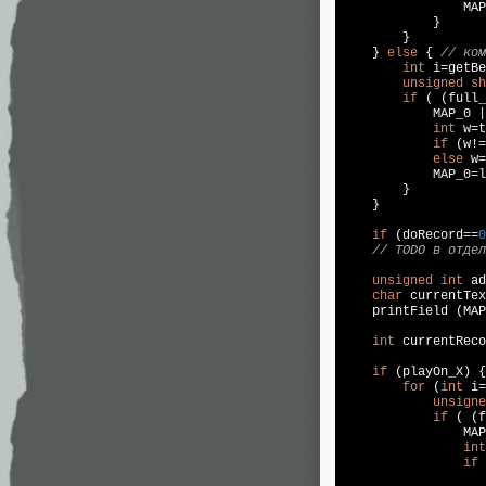
                MAP
            }

        }

    } 
else
 { 
// ком
int
 i=getBe
unsigned
sh
if
 ( (full_
            MAP_0 |
int
 w=t
if
 (w!=
else
 w=
            MAP_0=l
        }

    }

if
 (doRecord==
0
// TODO в отдел
unsigned
int
 ad
char
 currentTex
    printField (MAP
int
 currentReco
if
 (playOn_X) {
for
 (
int
 i=
unsigne
if
 ( (f
                MAP
int
if
 