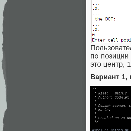
Пользовате
по позиции
это центр, 
Вариант 1, 
/* 

 * File:   main.c

 * Author: godAlex

 *

 * Первый вариант с
 * На Си.

 *

 * Created on 29 Ян
 */
#
include
<stdio.h>