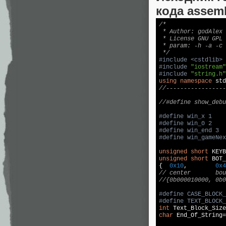
кода assemb
/* 

 * Author: godAlex 
 * License GNU GPL 
 * param: -h -a -c 
 */
#
include
<cstdlib>
#
include
"iostream"
#
include
"string.h"
using
namespace
std
//-----------------
//#define show_debu
#
define
 win_x 1
#
define
 win_0 2
#
define
 win_end 3
#
define
 win_gameNex
unsigned
short
 KEYB
unsigned
short
 BOT_
{  
0x10
,        
0x4
// center       bou
//{0b000010000, 0b0
#
define
 CASE_BLOCK_
#
define
 TEXT_BLOCK_
int
 Text_Block_Size
char
 End_Of_String=