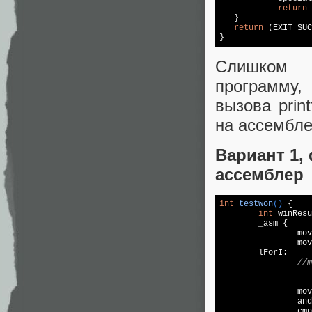
return
   }

return
 (EXIT_SUC
Слишком 
программу,
вызова prin
на ассембл
Вариант 1,
ассемблер
int
testWon
()
{

int
 winResu
	_asm {

		m
		mov edx, offset WIN_MATRIX

	lForI:

//m
			mov bx, word ptr [edx] ; !!
		mov ax,MAP_X

		and ax,bx

		cmp ax,bx ; TODO проверить замену на test, чтобы работал как нужно тут
