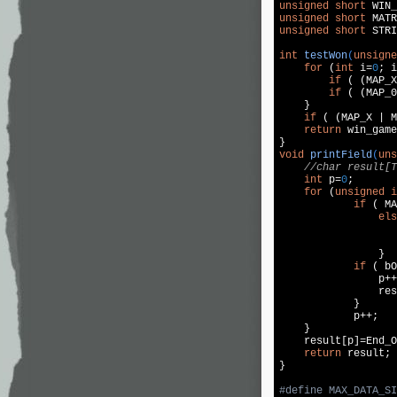
unsigned
short
 WIN_
unsigned
short
 MATR
unsigned
short
 STRI
int
testWon
(
unsigne
for
 (
int
 i=
0
; i
if
 ( (MAP_X
if
 ( (MAP_0
    }

if
 ( (MAP_X | M
return
 win_game
void
printField
(
uns
//char result[T
int
 p=
0
;

for
 (
unsigned
i
if
 ( MA
els
		}

if
 ( bO
                p++
                res
            }

            p++;

    }

    result[p]=End_O
return
 result;

}

#
define
 MAX_DATA_SI