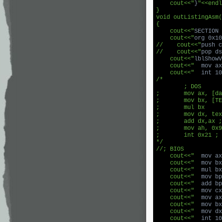
    cout<<"
}
"<<endl
}

void outListingAsm(
{

    cout<<"
SECTION 
    cout<<"
org 0x10
//    cout<<"
push c
//    cout<<"
pop ds
    cout<<"
lblShowV
    cout<<"
  mov ax
    cout<<"
  int 10
/*

	; DOS

;	mov ax, [data_pos]

;	mov bx, [TEXT_BLOCK_SIZE]

;	mul bx

;	mov dx, text_data

;	add dx,ax ; offset на текст

;	mov ah, 0x9 ; print [dx]

;	int 0x21 ; dos, dx-указывает на строку, завершающуюся $

*/

//; BIOS

    cout<<"
  mov ax
    cout<<"
  mov bx
    cout<<"
  mul bx
    cout<<"
  mov bp
    cout<<"
  add bp
    cout<<"
  mov cx
    cout<<"
  mov ax
    cout<<"
  mov bx
    cout<<"
  mov dx
    cout<<"
  int 10