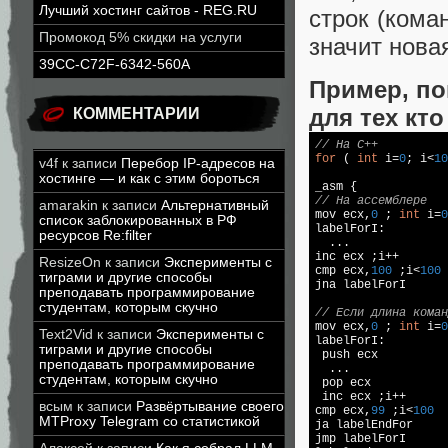
Лучший хостинг сайтов - REG.RU
строк (кома
Промокод 5% скидки на услуги
значит нова
39CC-C72F-6342-560A
Пример, по
для тех кт
КОММЕНТАРИИ
// На C++
for
 ( 
int
 i=
0
; i<
10
v4f
к записи
Перебор IP-адресов на
хостинге — и как с этим бороться
// На ассемблере
amarakin
к записи
Альтернативный

mov ecx,
0
 ; 
int
 i=
0
список заблокированных в РФ
labelForI:

ресурсов Re:filter
  ...

inc ecx ;i++

ResizeOn
к записи
Эксперименты с
cmp ecx,
100
 ;i<
100
тиграми и другие способы
jna labelForI

преподавать программирование
студентам, которым скучно
// Если длина коман

mov ecx,
0
 ; 
int
 i=
0
Text2Vid
к записи
Эксперименты с
labelForI:

тиграми и другие способы
 push ecx

преподавать программирование
  ...

студентам, которым скучно
 pop ecx

 inc ecx ;i++

всым
к записи
Развёртывание своего
cmp ecx,
99
 ;i<
100
MTProxy Telegram со статистикой
ja labelEndFor

jmp labelForI
