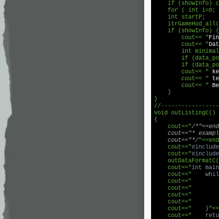
    if (showInfo) c
    for ( int i=0; 
    int startP;

    itrGameHod_all(
    if (showInfo) {

        cout<< "
Fin
        cout<< "
Dat
        int minimal
        if (data_po
        if (data_po
        cout<< "
 ke
        cout<< "
 te
        cout<< "
 Ве
    }

}

//-----------------
void outListingC()

{

    cout<<"
/*"<<end
    cout<<"* exampl
    cout<<"*/
"<<end
    cout<<"
#
include
    cout<<"
#
include
    outDataFormatC(
    cout<<"
int main
    cout<<"
    whil
    cout<<"
        
    cout<<"
        
    cout<<"
        
    cout<<"
        
    cout<<"
    }
"<<
    cout<<"
    retu