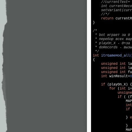
    //currentText= 
    int currentReco
    setVariant(curr
    //*/
return
 currentR
}

/*

 * bot играет за 0

 * перебор всех вар
 * playOn_X - 0=за 
 * doRecords - вызы
 */
int
itrGameHod_all
(
{

unsigned
int
 la
unsigned
int
 la
unsigned
int
 fu
int
 winResult=
0
if
 (playOn_X) {
for
 (
int
 i=
unsigne
if
 ( (f
                MAP
int
if
 
                   
                } 
e
                   
                }

                MAP