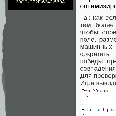
39CC-C72F-6342-560A
оптимизир
Так как ес
тем более 
чтобы опре
поле, разме
машинных 
сократить 
победы, пр
совпадения 
Для провер
Игра вывод