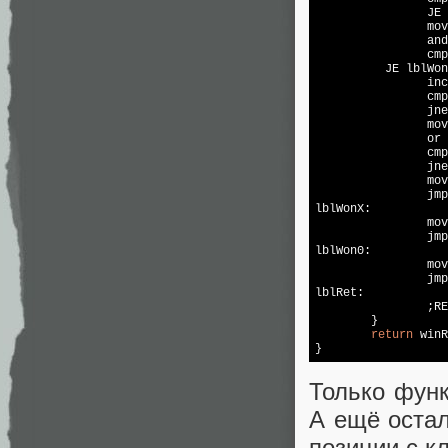
		JE lblWonX

		mov ax,MAP_0

		and ax,bx

		cmp ax,bx

	  JE lblWon0

		inc ecx

		c
		jne lForI

		mov ax,MAP_X ; проверка на ничью

		or ax,MAP_0

		cmp ax,WIN_MATRIX_NOT_WIN

		jne lblRet ; продолжение

		mov winResult,win_no ; или ничья

		jmp lblRet ;RET

lblWonX:

		mov winResult,win_x

		jmp lblRet ;RET

lblWon0:

		mov winResult,win_0

		jmp lblRet ;RET

lblRet:

		;RET

	}

return
 winR
Только функ
А ещё остал
позиции с к