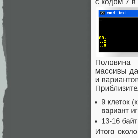
с кодом 7 в
Половина 
массивы да
и вариантов
Приблизите
9 клеток (
вариант и
13-16 байт
Итого около