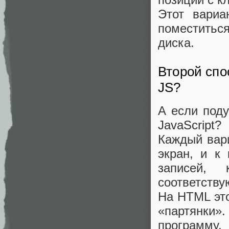
Этот вариа
поместиться
диска.
Второй спо
JS?
А если поду
JavaScript?
Каждый вари
экран, и к
записей,
соответству
На HTML эт
«партянки
программу,