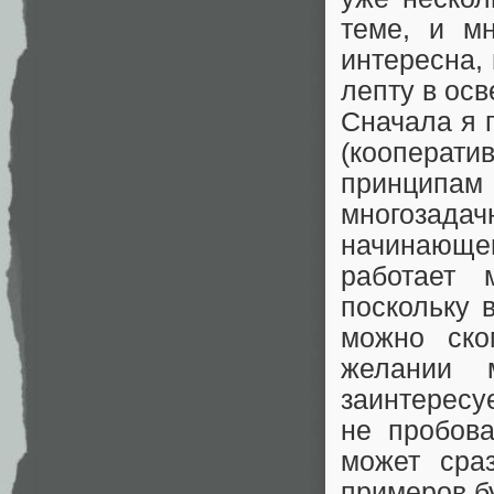
теме, и м
интересна,
лепту в ос
Сначала я 
(кооперат
принцип
многозад
начинающег
работает 
поскольку 
можно ско
желании м
заинтересуе
не пробова
может сра
примеров б