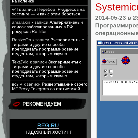
на коленке
Systemic
v4f
к записи
Перебор IP-адресов на
хостинге — и как с этим бороться
2014-05-23
в 2
amarakin
к записи
Альтернативный
Программиро
список заблокированных в РФ
ресурсов Re:filter
операционные
ResizeOn
к записи
Эксперименты с
тиграми и другие способы
преподавать программирование
студентам, которым скучно
Text2Vid
к записи
Эксперименты с
тиграми и другие способы
преподавать программирование
студентам, которым скучно
всым
к записи
Развёртывание своего
MTProxy Telegram со статистикой
РЕКОМЕНДУЕМ
REG.RU
надежный хостинг