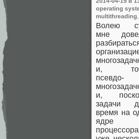
2014-04-15
в 1
operating sys
multithreading
Волею с
мне дове
разбирать
организаци
многозадач
и, точ
псевдо-
многозадач
и, поско
задачи д
время на о
ядре
процессор
уже нескол