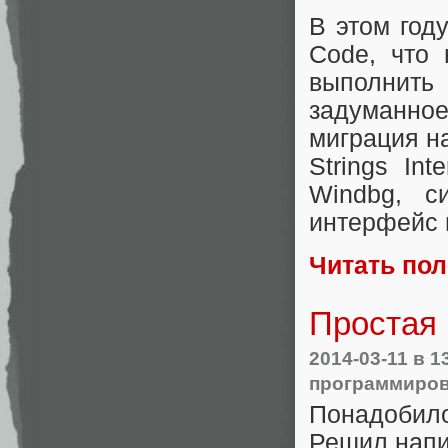
В этом год
Code, что
выполнить
задуманн
миграция н
Strings In
Windbg, с
интерфейс 
Читать по
Простая 
2014-03-11
в 1
программиро
Понадобил
Решил напис