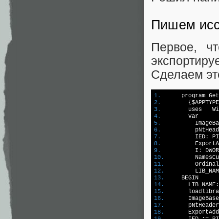
Пишем исс
Первое, ч
экспортиру
Сделаем эт
1.	
2.	  
3.	  
4.	  
5.	    
6.	    
7.	    
8.	    
9.	    
10.	    
11.	    
12.	    
13.	
14.	  
15.	  
16.	  
17.	  
18.	  
ExportAdd
19.	  