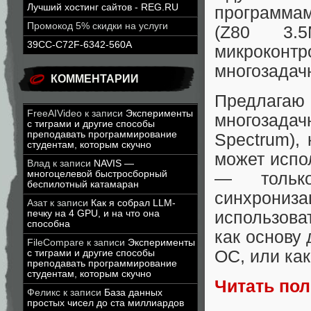
Лучший хостинг сайтов - REG.RU
программам
Промокод 5% скидки на услуги
(Z80 3.
39CC-C72F-6342-560A
микрокон
многозадач
КОММЕНТАРИИ
Предлагаю
FreeAIVideo
к записи
Эксперименты
многозада
с тиграми и другие способы
преподавать программирование
Spectrum),
студентам, которым скучно
может испо
Влад
к записи
NAVIS —
многоцелевой быстросборный
— только
беспилотный катамаран
синхрони
Азат
к записи
Как я собрал LLM-
печку на 4 GPU, и на что она
использова
способна
как основу
FileCompare
к записи
Эксперименты
ОС, или ка
с тиграми и другие способы
преподавать программирование
студентам, которым скучно
Читать по
Феликс
к записи
База данных
простых чисел до ста миллиардов