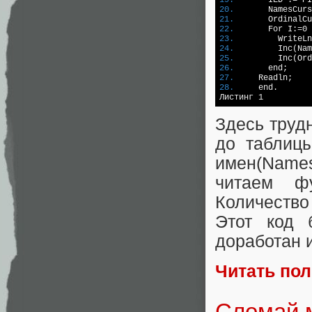
20.	  
21.	  
22.	  
23.	    
24.	    
25.	    
26.	  
27.	
28.	
end.

Здесь труд
до таблицы
имен(Names
читаем ф
Количеств
Этот код 
доработан 
Читать по
Сломай м