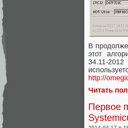
В продолж
этот алго
34.11-20
исполь
http://omeg
Читать по
Первое 
Systemic
2014-04-17
в 1