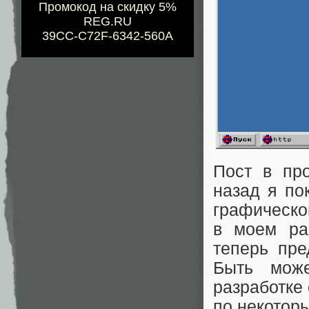
Промокод на скидку 5%
REG.RU
39CC-C72F-6342-560A
Пост в пр
назад я по
графическо
в моем ра
теперь пре
Быть може
разработке 
по некотор