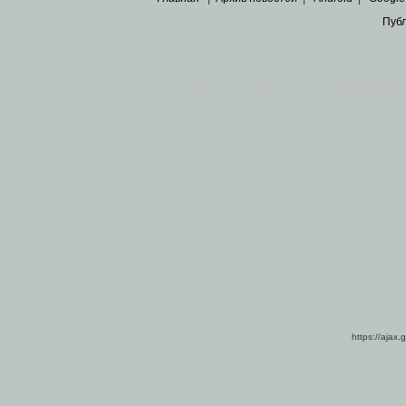
Пуб
Все пра
Основными материалами сайта являются
архивные ко
https://ajax.