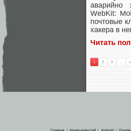
аварийно 
WebKit: Mo
почтовые кл
хакера в не
Читать по
1
2
3
...
»
Главная
|
Архив новостей
|
Android
|
Google