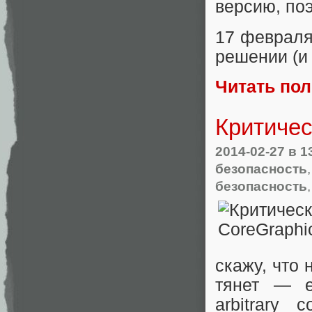
версию, по
17 февраля
решении (и 
Читать по
Критичес
2014-02-27
в 1
безопасность
безопасность
скажу, что 
тянет — е
arbitrary 