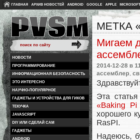
ГЛАВНАЯ
АРХИВ НОВОСТЕЙ
ANDROID
GOOGLE
APPLE
MICROSOF
МЕТКА 
Мигаем д
ассембл
НОВОСТИ
2014-12-28
в 1
ПРОГРАММИРОВАНИЕ
ассемблер
,
св
ИНФОРМАЦИОННАЯ БЕЗОПАСНОСТЬ
Здравствуй
ЭТО ИНТЕРЕСНО
НАУЧНО-ПОПУЛЯРНОЕ
Эта статья
ГАДЖЕТЫ И УСТРОЙСТВА ДЛЯ ГИКОВ
«Baking Pi
ТЕКУЧКА
хорошего к
JAVASCRIPT
RasPI.
DIY ИЛИ СДЕЛАЙ САМ
ГАДЖЕТЫ
Надеюсь, б
ANDROID