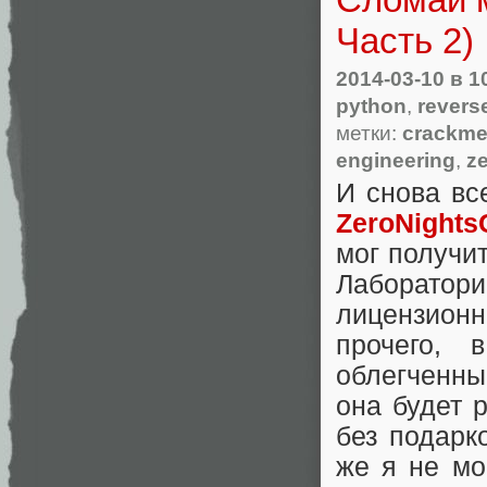
Часть 2)
2014-03-10
в 1
python
,
revers
метки:
crackm
engineering
,
z
И снова вс
ZeroNights
мог получи
Лаборатор
лицензионн
прочего, 
облегченны
она будет 
без подарко
же я не мо