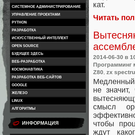
кат.
СИСТЕМНОЕ АДМИНИСТРИРОВАНИЕ
УПРАВЛЕНИЕ ПРОЕКТАМИ
Читать по
PYTHON
РАЗРАБОТКА
Вытесня
ИСКУССТВЕННЫЙ ИНТЕЛЛЕКТ
ассембл
OPEN SOURCE
БУДУЩЕЕ ЗДЕСЬ
2014-06-30
в 1
ВЕБ-РАЗРАБОТКА
Программинг 
КОСМОНАВТИКА
Z80
,
zx spectr
РАЗРАБОТКА ВЕБ-САЙТОВ
Медленный 
GOOGLE
не значит,
ЖЕЛЕЗО
вытесняющ
LINUX
смысл ор
АЛГОРИТМЫ
эффективн
чтобы про
ИНФОРМАЦИЯ
ждут како