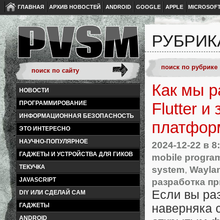
ГЛАВНАЯ
АРХИВ НОВОСТЕЙ
ANDROID
GOOGLE
APPLE
MICROSOF
РУБРИК
Как мы р
НОВОСТИ
ПРОГРАММИРОВАНИЕ
Flutter 
ИНФОРМАЦИОННАЯ БЕЗОПАСНОСТЬ
платфор
ЭТО ИНТЕРЕСНО
НАУЧНО-ПОПУЛЯРНОЕ
2024-12-22
в 8
ГАДЖЕТЫ И УСТРОЙСТВА ДЛЯ ГИКОВ
mobile progra
ТЕКУЧКА
system
,
Wayla
разработка п
JAVASCRIPT
Если вы ра
DIY ИЛИ СДЕЛАЙ САМ
наверняка 
ГАДЖЕТЫ
ANDROID