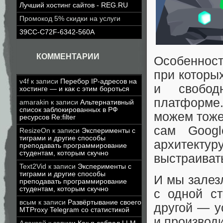
Лучший хостинг сайтов - REG.RU
Промокод 5% скидки на услуги
39CC-C72F-6342-560A
КОММЕНТАРИИ
Особенност
при которы
v4f
к записи
Перебор IP-адресов на
и свобод
хостинге — и как с этим бороться
платформе
amarakin
к записи
Альтернативный
список заблокированных в РФ
можем тоже
ресурсов Re:filter
сам Googl
ResizeOn
к записи
Эксперименты с
тиграми и другие способы
архитектур
преподавать программирование
студентам, которым скучно
выстраивать
Text2Vid
к записи
Эксперименты с
тиграми и другие способы
И мы залезл
преподавать программирование
студентам, которым скучно
с одной с
всым
к записи
Развёртывание своего
другой — у
MTProxy Telegram со статистикой
и производ