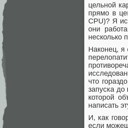
цельной ка
прямо в цен
CPU)? Я ис
они работ
несколько 
Наконец, я
перелопати
противор
исследован
что горазд
запуска до
которой об
написать эт
И, как гово
если можеш