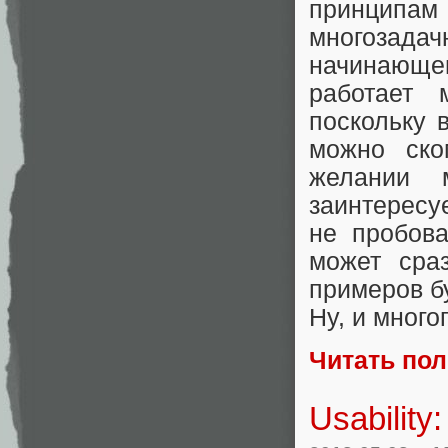
принцип
многозад
начинающег
работает 
поскольку 
можно ско
желании м
заинтересуе
не пробова
может сра
примеров б
Ну, и мног
Читать по
Usabilit