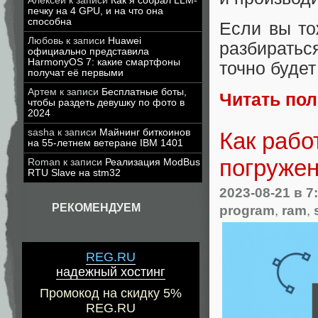
Алексей
к записи
Как я собрал LLM-
печку на 4 GPU, и на что она
способна
Если вы то
Любовь
к записи
Huawei
разбиратьс
официально представила
HarmonyOS 7: какие смартфоны
точно будет
получат её первыми
Артем
к записи
Бесплатные боты,
Читать по
чтобы раздеть девушку по фото в
2024
sasha
к записи
Майнинг биткоинов
Как рабо
на 55-летнем ветеране IBM 1401
погружен
Roman
к записи
Реализация ModBus
RTU Slave на stm32
2023-08-21
в 7
РЕКОМЕНДУЕМ
program
,
ram
,
REG.RU
надежный хостинг
Промокод на скидку 5%
REG.RU