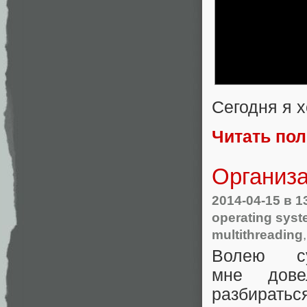
Сегодня я х
Читать по
Организа
2014-04-15
в 1
operating sys
multithreading
Волею с
мне дове
разбирать