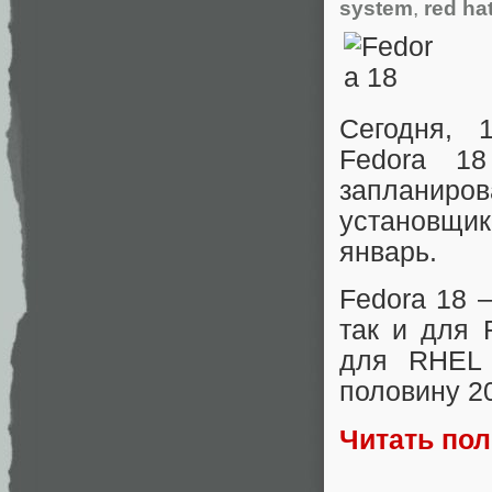
system
,
red ha
Сегодня, 
Fedora 18
запланиро
установщик
январь.
Fedora 18 
так и для 
для RHEL 
половину 20
Читать по