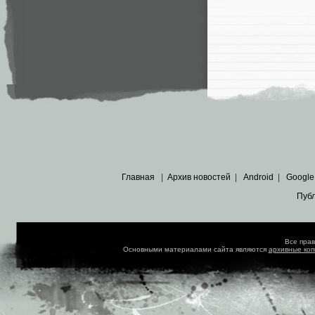
Главная
|
Архив новостей
|
Android
|
Google
Пуб
Все пра
Основными материалами сайта являются
архивные ко