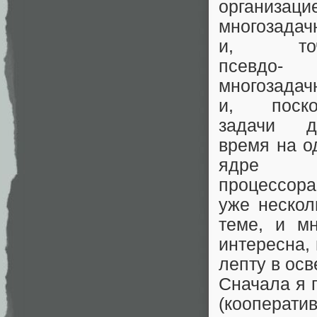
организаци
многозадач
и, точ
псевдо-
многозадач
и, поско
задачи д
время на о
ядре
процессор
уже нескол
теме, и м
интересна,
лепту в ос
Сначала я 
(кооперат